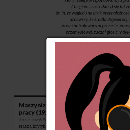
Z biegiem czasu zbliżył się tak
(m.in. ze względu na brak przynależności 
uznawszy, że źródła degeneracji 
w niekontrolowanym procesie umaszy
przemysłowej, zaczął głosić rady
w gospodarce i szeroko zakrojonego po
zarządzanie pracą. Pisał przede wsz
Czerpał z dzieł Johna Ruskina oraz Wil
the Guild System” (1906), „A Guildsma
Maszynizm i podpodział
pracy (1922)
Arthur Joseph Penty
·
23-5-2021
Nasza krytyka maszynizmu