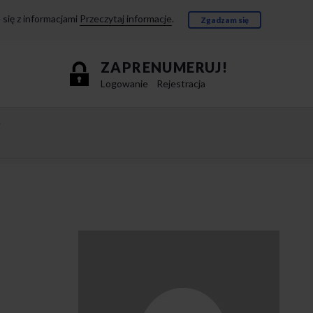
się z informacjami
Przeczytaj informacje
.
Zgadzam się
ZAPRENUMERUJ!
Logowanie
Rejestracja
e