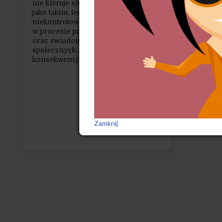
nie kieruje się przeciwko maszynom
jako takim, lecz tylko przeciw
niekontrolowanemu stosowaniu ich
w procesie produkcji
oraz świadomemu ignorowaniu
społecznych i gospodarczych
konsekwencji tego fenomenu.
Zamknij