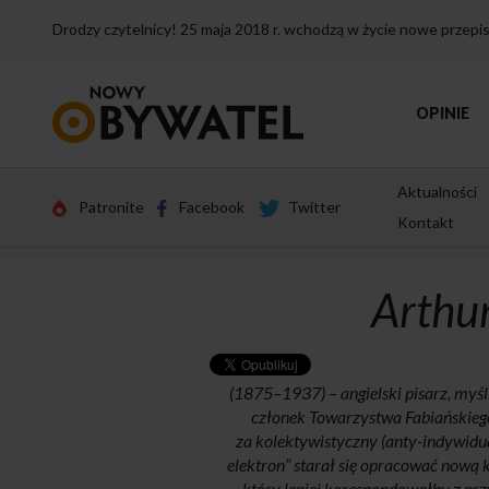
Drodzy czytelnicy! 25 maja 2018 r. wchodzą w życie nowe przep
Przejdź
OPINIE
do
strony
głównej
Aktualności
Patronite
Facebook
Twitter
Kontakt
Arthu
(1875–1937) – angielski pisarz, myśli
członek Towarzystwa Fabiańskiego
za kolektywistyczny (anty-indywidual
elektron” starał się opracować nową k
który lepiej korespondowałby z pr