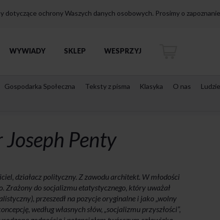
isy dotyczące ochrony Waszych danych osobowych. Prosimy o zapoznanie 
WYWIADY
SKLEP
WESPRZYJ
Gospodarka Społeczna
Teksty z pisma
Klasyka
O nas
Ludzi
r Joseph Penty
ciel, działacz polityczny. Z zawodu architekt. W młodości
. Zrażony do socjalizmu etatystycznego, który uważał
istyczny), przeszedł na pozycje oryginalne i jako „wolny
oncepcję, według własnych słów, „socjalizmu przyszłości”,
zyrodzoną godnością i potencjałem twórczym człowieka.