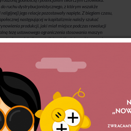
że do ruchu dystrybucjonistycznego, z którym wszakże
religijnej) jego relacje pozostawały napięte. Z biegiem czasu,
społecznej następującej w kapitalizmie należy szukać
nowienia produkcji, jaki miał miejsce podczas rewolucji
kalną tezę ustawowego ograniczenia stosowania maszyn
wrotu do produkcji rzemieślniczej. Krytykował tzw. naukowe
ystkim do czasopism „The New Age” oraz „G.K.’s Weekly”.
liama Morrisa. Najważniejsze jego prace to „Restoration of
n’s Interpretation of History” (1920) „Post-industrialism”
(1922).