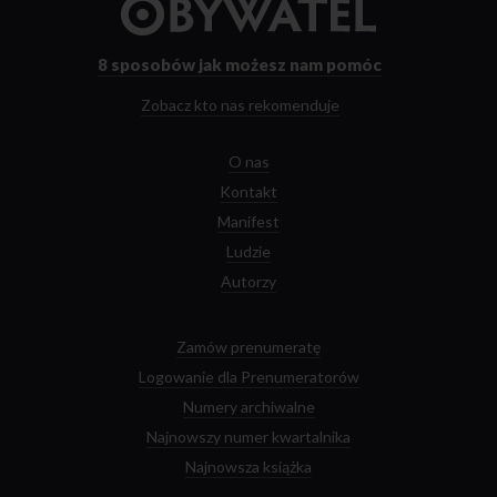
do
strony
głównej
8 sposobów
jak możesz nam pomóc
Zobacz kto nas rekomenduje
O nas
Kontakt
Manifest
Ludzie
Autorzy
Zamów prenumeratę
Logowanie dla Prenumeratorów
Numery archiwalne
Najnowszy numer kwartalnika
Najnowsza książka