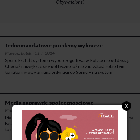
Obywatelom”.
Jednomandatowe problemy wyborcze
Mateusz Batelt
·
31-7-2014
Spór o kształt systemu wyborczego trwa w Polsce nie od dzisiaj.
Chociaż największe siły polityczne już nie zaprzątają sobie tym
tematem głowy, zmiana ordynacji do Sejmu – na system
głosowania większościowego w jednomandatowych okręgach
wyborczych (JOW) – jest ważnym elementem programów wielu
mniejszych ruchów i ugrupowań.
Media naprawdę społecznościowe
Mateusz Batelt
·
11-4-2013
Diaspora to krok w dobrym kierunku. Nawet jeśli to nie ona pokona
Facebooka i jemu podobnych, jej rola jako prekursora jest
tu nie do przecenienia. Rozproszona, demokratyczna struktura
to konieczny kierunek rozwoju mediów. W przeciwnym razie