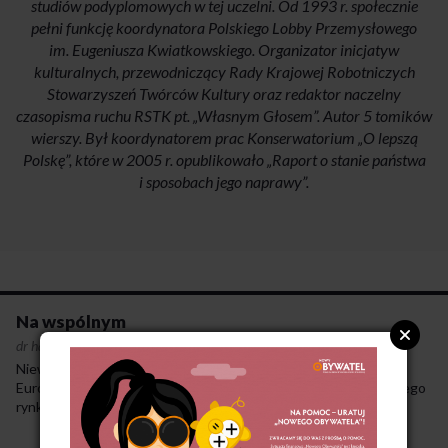
studiów podyplomowych w tej uczelni. Od 1993 r. społecznie
pełni funkcję koordynatora Polskiego Lobby Przemysłowego
im. Eugeniusza Kwiatkowskiego. Organizator inicjatyw
kulturalnych, przewodniczący Rady Krajowej Robotniczych
Stowarzyszeń Twórców Kultury oraz redaktor naczelny
czasopisma ruchu RSTK pt. „Własnym Głosem”. Autor 5 tomików
wierszy. Był koordynatorem prac Konserwatorium „O lepszą
Polskę”, które w 2005 r. opublikowało „Raport o stanie państwa
i sposobach jego naprawy”.
Na wspólnym
dr hab. Pawel Soroka
·
30-4-2014
Niewątpliwie największym pozytywem integracji Polski z Unią
Europejską jest włączenie do wielkiego, wspólnego europejskiego
rynku. To szansa dla znacznej części polskich przedsiębiorstw –
i coraz więcej z nich tę szansę wykorzystuje. Wystarczy wspomnieć
o naszym przemyśle rolno-spożywczym, zwłaszcza mleczarskim