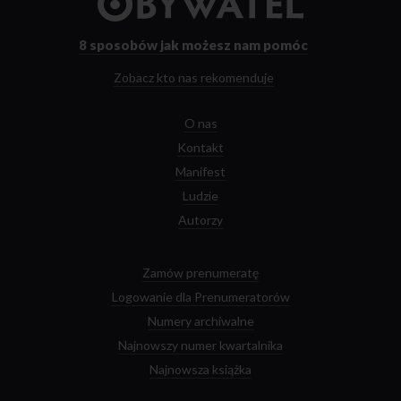
strony
głównej
8 sposobów
jak możesz nam pomóc
Zobacz kto nas rekomenduje
O nas
Kontakt
Manifest
Ludzie
Autorzy
Zamów prenumeratę
Logowanie dla Prenumeratorów
Numery archiwalne
Najnowszy numer kwartalnika
Najnowsza książka