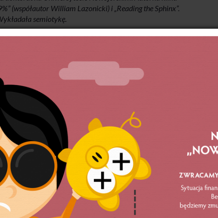
99%” (współautor William Lazonicki) i „Reading the Sphinx”.
ykładała semiotykę.