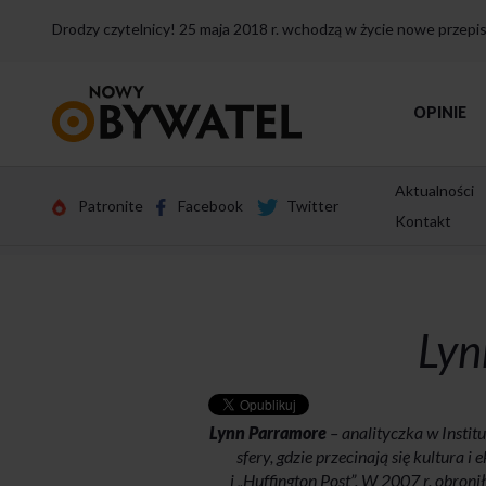
Drodzy czytelnicy! 25 maja 2018 r. wchodzą w życie nowe przep
Przejdź
OPINIE
do
strony
głównej
Aktualności
Patronite
Facebook
Twitter
Kontakt
Lyn
Lynn Parramore
– analityczka w Instit
sfery, gdzie przecinają się kultura 
i „Huffington Post”. W 2007 r. obron