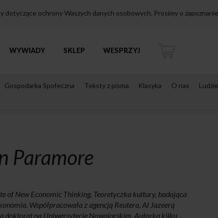
isy dotyczące ochrony Waszych danych osobowych. Prosimy o zapoznanie 
WYWIADY
SKLEP
WESPRZYJ
Gospodarka Społeczna
Teksty z pisma
Klasyka
O nas
Ludzi
n Paramore
ute of New Economic Thinking. Teoretyczka kultury, badająca
i ekonomia. Współpracowała z agencją Reutera, Al Jazeerą
iła doktorat na Uniwersytecie Nowojorskim. Autorka kilku