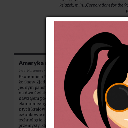
książek, m.in. „Corporations for the 
W
Ameryka na wstecznym
Lynn Paramore
·
17-9-2017
Ekonomista Peter Temin odkrywa,
że Stany Zjednoczone nie są już
jednym państwem, lecz dzielą się
na dwa światy, różniące się od siebie
nawzajem pod względem
ekonomicznym i politycznym. Jeden
z tych krajów zamieszkują
członkowie sektora FTE (finanse,
technologie, elektronika – czyli
przemysły, które w znacznym stopniu