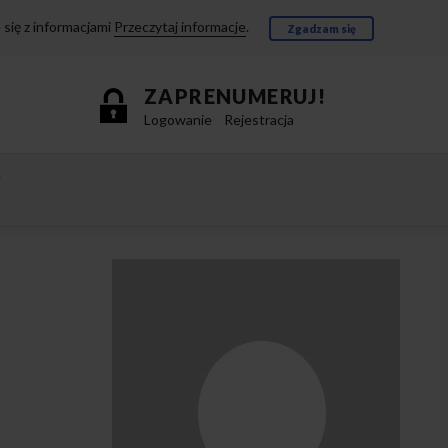
się z informacjami
Przeczytaj informacje
.
Zgadzam się
ZAPRENUMERUJ!
Logowanie
Rejestracja
e