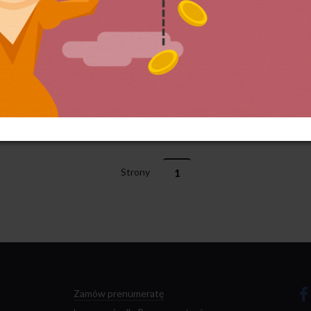
Strony
1
Zamów prenumeratę