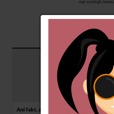
mgr socjologii, badac
Ani fakt, ani fikcja.