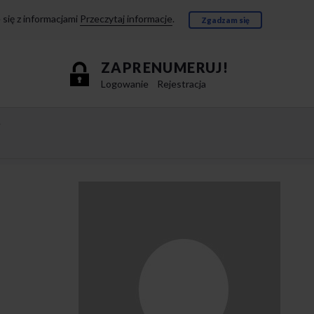
się z informacjami
Przeczytaj informacje
.
Zgadzam się
ZAPRENUMERUJ!
Logowanie
Rejestracja
e