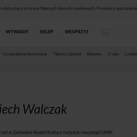
isy dotyczące ochrony Waszych danych osobowych. Prosimy o zapoznanie 
WYWIADY
SKLEP
WESPRZYJ
Gospodarka Społeczna
Teksty z pisma
Klasyka
O nas
Ludzi
iech Walczak
rant w Zakładzie Badań Kultury Instytutu Socjologii UMK,