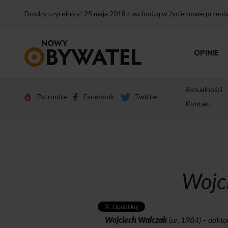
Drodzy czytelnicy! 25 maja 2018 r. wchodzą w życie nowe przep
Przejdź
OPINIE
do
strony
głównej
Aktualności
Patronite
Facebook
Twitter
Kontakt
Wojc
Wojciech Walczak
(ur. 1984) – dokto