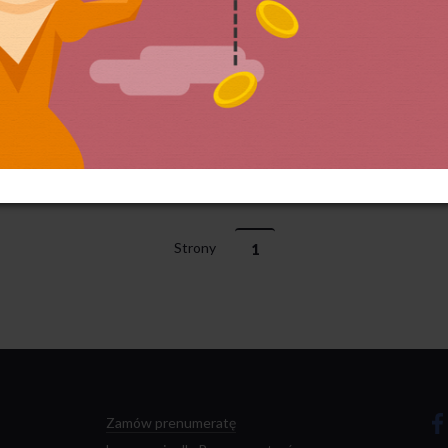
Strony
1
Zamów prenumeratę