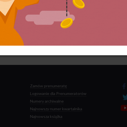
 przetwarzane są dane Twoich komentarzy.
Zamów prenumeratę
Logowanie dla Prenumeratorów
Numery archiwalne
Najnowszy numer kwartalnika
Najnowsza książka