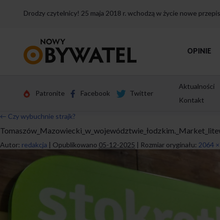
Drodzy czytelnicy! 25 maja 2018 r. wchodzą w życie nowe przep
Przejdź
OPINIE
do
strony
głównej
Aktualności
Patronite
Facebook
Twitter
Kontakt
←
Czy wybuchnie strajk?
Tomaszów_Mazowiecki_w_województwie_łodzkim._Market_litew
Autor:
redakcja
|
Opublikowano
05-12-2025
|
Rozmiar oryginału:
2064 ×