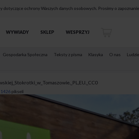
isy dotyczące ochrony Waszych danych osobowych. Prosimy o zapoznanie 
WYWIADY
SKLEP
WESPRZYJ
Gospodarka Społeczna
Teksty z pisma
Klasyka
O nas
Ludzi
skiej_Stokrotki_w_Tomaszowie._PL,EU._CC0
 1426
pikseli