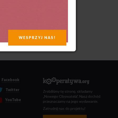
WESPRZYJ NAS!
Facebook
Twitter
Zrobiliśmy tę stronę, składamy
„Nowego Obywatela”. Nasz dochód
YouTube
przeznaczamy na jego wydawanie.
Zatrudnij nas do projektu!