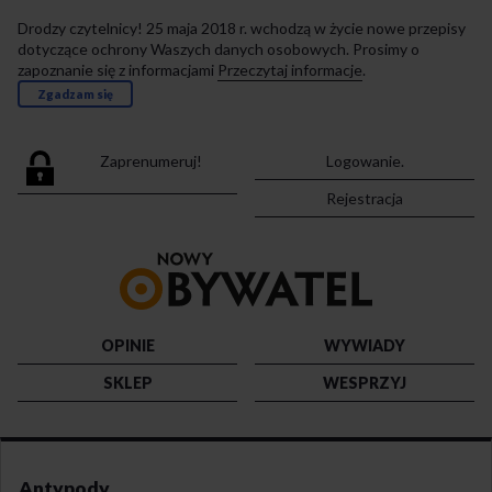
Drodzy czytelnicy! 25 maja 2018 r. wchodzą w życie nowe przepisy
dotyczące ochrony Waszych danych osobowych. Prosimy o
zapoznanie się z informacjami
Przeczytaj informacje
.
Zgadzam się
Zaprenumeruj!
Logowanie.
Rejestracja
Przejdź
do
strony
głównej
OPINIE
WYWIADY
SKLEP
WESPRZYJ
Antypody