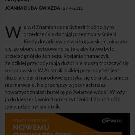
JOANNA DUDA-GWIAZDA
·
27-4-2011
W
e wsi Znamienka na Syberii trudno było
przedrzeć się do tajgi przez zwały śmieci.
Kiedy dotarliśmy do wsi Ługawskoje, okazało
się, że obory usytuowane są tak, aby łatwo było
zrzucać gnój do Jeniseju. Rosjanie tłumaczyli,
że dzikiej przyrody mają dużo i nie muszą troszczyć się
o środowisko. W Australii dzikiej przyrody też jest
dużo, ale parki narodowe spotyka się co krok, a śmieci
nie ma wcale. Na przełęczy w jeżynach nasz
towarzysz znalazł butelkę po ćwiartce wódki. Włożył
ją do kieszeni, wniósł na szczyt i zniósł do podnóża
góry, gdzie był śmietnik.