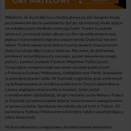
Wiadomo, że Australijczycy chodzą głową na dół, kangury kicają
po trawiastym dachu parlamentu (już go ogrodzono), koale śpiące
na eukaliptusach niedbale zwieszają łapki. Trzeba to jednak
zobaczyć, ponieważ żaden album czy film nie odda przestrzeni,
piękna i różnorodności egzotycznej przyrody. Dojechać nie jest
łatwo. Podróż nawet przy dobrych połączeniach trwa przeszło
dobę i kosztuje kilka tysięcy dolarów. Nie wiem, ile dokładnie,
ponieważ wszystkie koszty naszego, ponad dwumiesięcznego
pobytu, poniósł Związek Polskich Więźniów Politycznych.
Gospodarze zorganizowali nam wiele spotkań publicznych
z Polonią w Sydney, Melbourne, Adelajdzie oraz Perth, wywiadów
w polonijnej prasie i radiu. W Australii rozgłośnie grup etnicznych
są dofinansowane ze środków publicznych. Dwóch dziennikarzy
z prasy anglojęzycznej prosiło o wywiad. Jeden pytał
o neoliberalizm i globalizację, drugi o historię Lecha Wałęsy. Polacy
w Australii są nadzwyczajnie dobrze zorientowani i zaangażowani
w sprawy polskie. Spotkania nie różniły się od tych w Polsce. 10
kwietnia w Sydney i Melbourne odsłonięto tablice upamiętniające
ofiary katastrofy.
W Australii wszyscy mają prawo do państwowej emerytury,