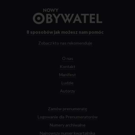
Przejdź
do
strony
głównej
8 sposobów
jak możesz nam pomóc
Zobacz kto nas rekomenduje
O nas
Kontakt
Manifest
Ludzie
Autorzy
Zamów prenumeratę
Logowanie dla Prenumeratorów
Numery archiwalne
Najnowszy numer kwartalnika