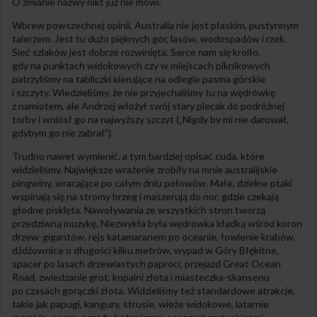
O zmianie nazwy nikt już nie mówi.
Wbrew powszechnej opinii, Australia nie jest płaskim, pustynnym
talerzem. Jest tu dużo pięknych gór, lasów, wodospadów i rzek.
Sieć szlaków jest dobrze rozwinięta. Serce nam się kroiło,
gdy na punktach widokowych czy w miejscach piknikowych
patrzyliśmy na tabliczki kierujące na odlegle pasma górskie
i szczyty. Wiedzieliśmy, że nie przyjechaliśmy tu na wędrówkę
z namiotem, ale Andrzej włożył swój stary plecak do podróżnej
torby i wniósł go na najwyższy szczyt („Nigdy by mi nie darował,
gdybym go nie zabrał”).
Trudno nawet wymienić, a tym bardziej opisać cuda, które
widzieliśmy. Największe wrażenie zrobiły na mnie australijskie
pingwiny, wracające po całym dniu połowów. Małe, dzielne ptaki
wspinają się na stromy brzeg i maszerują do nor, gdzie czekają
głodne pisklęta. Nawoływania ze wszystkich stron tworzą
przedziwną muzykę. Niezwykła była wędrówka kładką wśród koron
drzew-gigantów, rejs katamaranem po oceanie, łowienie krabów,
dżdżownice o długości kilku metrów, wypad w Góry Błękitne,
spacer po lasach drzewiastych paproci, przejazd Great Ocean
Road, zwiedzanie grot, kopalni złota i miasteczka-skansenu
po czasach gorączki złota. Widzieliśmy też standardowe atrakcje,
takie jak papugi, kangury, strusie, wieże widokowe, latarnie