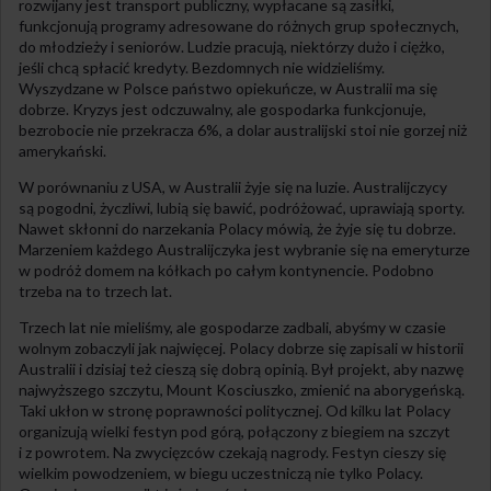
rozwijany jest transport publiczny, wypłacane są zasiłki,
funkcjonują programy adresowane do różnych grup społecznych,
do młodzieży i seniorów. Ludzie pracują, niektórzy dużo i ciężko,
jeśli chcą spłacić kredyty. Bezdomnych nie widzieliśmy.
Wyszydzane w Polsce państwo opiekuńcze, w Australii ma się
dobrze. Kryzys jest odczuwalny, ale gospodarka funkcjonuje,
bezrobocie nie przekracza 6%, a dolar australijski stoi nie gorzej niż
amerykański.
W porównaniu z USA, w Australii żyje się na luzie. Australijczycy
są pogodni, życzliwi, lubią się bawić, podróżować, uprawiają sporty.
Nawet skłonni do narzekania Polacy mówią, że żyje się tu dobrze.
Marzeniem każdego Australijczyka jest wybranie się na emeryturze
w podróż domem na kółkach po całym kontynencie. Podobno
trzeba na to trzech lat.
Trzech lat nie mieliśmy, ale gospodarze zadbali, abyśmy w czasie
wolnym zobaczyli jak najwięcej. Polacy dobrze się zapisali w historii
Australii i dzisiaj też cieszą się dobrą opinią. Był projekt, aby nazwę
najwyższego szczytu, Mount Kosciuszko, zmienić na aborygeńską.
Taki ukłon w stronę poprawności politycznej. Od kilku lat Polacy
organizują wielki festyn pod górą, połączony z biegiem na szczyt
i z powrotem. Na zwycięzców czekają nagrody. Festyn cieszy się
wielkim powodzeniem, w biegu uczestniczą nie tylko Polacy.