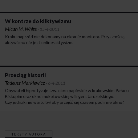
W kontrze do kliktywizmu
Micah M. White
·
15-4-2011
Kroku naprzód nie dokonamy na ekranie monitora. Przyszłością
aktywizmu nie jest online-aktywizm.
Przeciąg historii
Tadeusz Markiewicz
·
6-4-2011
Obywateli hipnotyzuje tzw. okno papieskie w krakowskim Pałacu
Biskupim oraz okno mokotowskiej willi gen. Jaruzelskiego.
Czy jednak nie warto byłoby przejść się czasem pod inne okno?
TEKSTY AUTORA