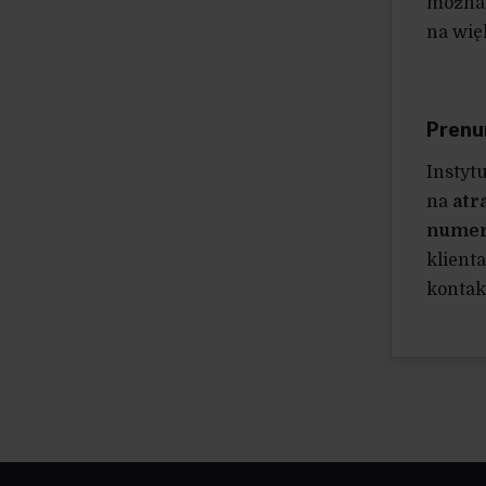
można 
na wię
Prenu
Instyt
na
atr
numer
klient
kontak