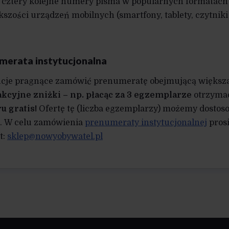
cztery kolejne numery pisma w popularnych formatach 
kszości urządzeń mobilnych (smartfony, tablety, czytniki 
merata instytucjonalna
ucje pragnące zamówić prenumeratę obejmującą większą
akcyjne zniżki – np. płacąc za 3 egzemplarze
otrzyma
u gratis!
Ofertę tę (liczba egzemplarzy) możemy dosto
a. W celu zamówienia
prenumeraty instytucjonalnej
pros
t:
sklep@nowyobywatel.pl