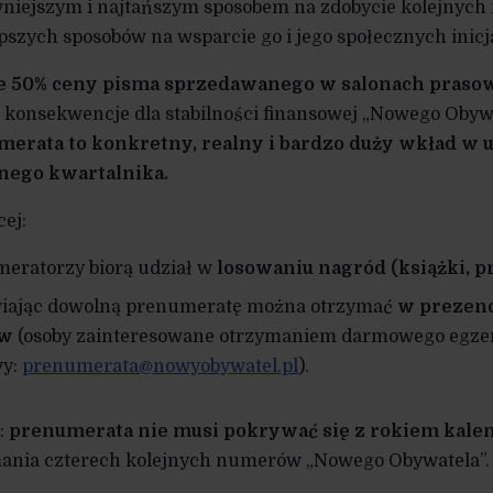
niejszym i najtańszym sposobem na zdobycie kolejnych
epszych sposobów na wsparcie go i jego społecznych inic
e 50% ceny pisma sprzedawanego w salonach prasow
o konsekwencje dla stabilności finansowej „Nowego Obyw
erata to konkretny, realny i bardzo duży wkład w 
nego kwartalnika.
cej:
eratorzy biorą udział w
losowaniu nagród (książki, p
iając dowolną prenumeratę można otrzymać
w prezenc
ów
(osoby zainteresowane otrzymaniem darmowego egzem
wy:
prenumerata@nowyobywatel.pl
).
:
prenumerata nie musi pokrywać się z rokiem ka
ania czterech kolejnych numerów „Nowego Obywatela”.