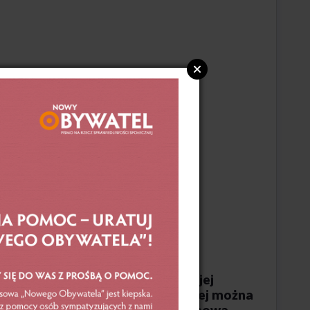
:
ery. Czasopismo otrzymuje się w jej
odatkowo do prenumeraty klubowej można