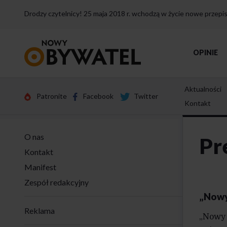
Drodzy czytelnicy! 25 maja 2018 r. wchodzą w życie nowe przep
Przejdź
OPINIE
do
strony
głównej
Aktualności
Patronite
Facebook
Twitter
Kontakt
O nas
Pr
Kontakt
Manifest
Zespół redakcyjny
„Nowy
Reklama
„Nowy 