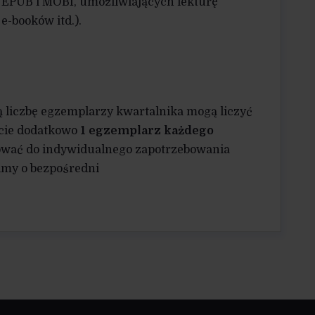
EPUB i MOBI, umożliwiających lekturę
e-booków itd.).
 liczbę egzemplarzy kwartalnika mogą liczyć
cie dodatkowo
1 egzemplarz każdego
sować do indywidualnego zapotrzebowania
imy o bezpośredni