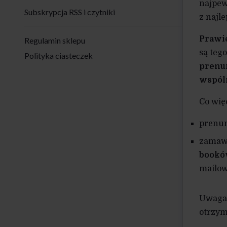
najpew
Subskrypcja RSS i czytniki
z najl
Prawi
Regulamin sklepu
są teg
Polityka ciasteczek
prenum
wspól
Co wię
prenum
zamaw
book
mailo
Uwaga
otrzym