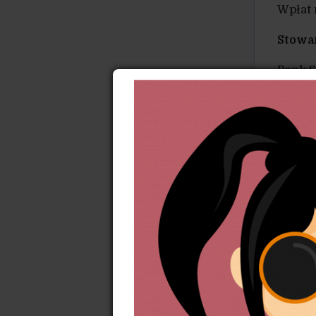
Wpłat 
Stowa
Bank S
ul. Mon
numer
Prenu
Prenu
ramac