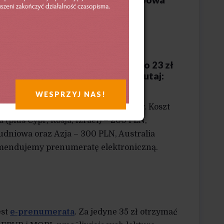
teki Obywatela. Prenumerata klubowa
ać więcej tutaj:
s://nowyobywatel.pl/sklep/
łej
(4 numery pisma, kosztującego 23 zł
 granicach Polski. Do kupienia tutaj:
 podany numer konta.
WESPRZYJ NAS!
akt w celu uzgodnienia szczegółów. Koszt
(plus Cypr, Rosja, Izrael) – 200 PLN,
dniowa oraz Azja – 300 PLN, Australia
komendujemy prenumeratę elektroniczną.
est
e-prenumerata
. Za jedyne 35 zł otrzymać