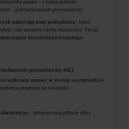
 numerów pisma – a także jednym
jatyw – jest wykupienie prenumeraty.
ych zabierają nam pośrednicy.
Jakie
atela”, nie musimy chyba tłumaczyć. Twoja
umacnianie niezależności naszego
rzedłużenie prenumeraty itd.)
;
ie wybrany numer w wersji na czytniki e-
plarza proszone są o kontakt
lendarzowym
– oznacza ona jedynie chęć