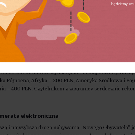
ć jedną z kilku książek wydanych w ramach Biblio
 nas bardzo ważne wsparcie. Możesz o niej przeczyt
://nowyobywatel.pl/klub/
lub od razu zamówić:
http
merata zwykła
– koszt
rocznej prenumeraty zwyk
en numer) wynosi zaledwie 80 zł. To prenumerata w
://nowyobywatel.pl/sklep/
lub po wpłacie na wyżej
zainteresowane prenumeratą zagraniczną prosimy o kont
i czterech numerów wynosi (stan na maj 2024 r.): Europa 
a Północna, Afryka – 300 PLN, Ameryka Środkowa i Połu
nia – 400 PLN. Czytelnikom z zagranicy serdecznie re
merata elektroniczna
szą i najszybszą drogą nabywania „Nowego Obywatela” j