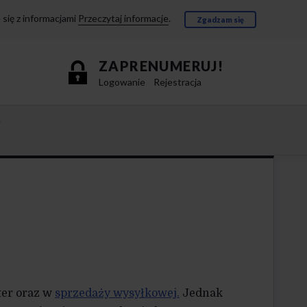
się z informacjami
Przeczytaj informacje
.
Zgadzam się
ZAPRENUMERUJ!
Logowanie
Rejestracja
e
ter oraz w
sprzedaży wysyłkowej.
Jednak