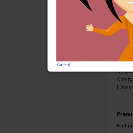
wybra
to dla
https
Prenu
za jed
https
Osoby 
Zamknij
wysyłk
Ameryk
i Ocea
Prenu
Najtań