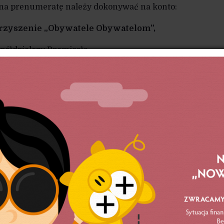
na prenumeratę należy dokonywać na konto:
rzyszenie „Obywatele Obywatelom”,
półdzielczy Rzemiosła,
iuszki 6, 90-111 Łódź,
 konta:
78 8784 0003 2001 0000 1544 0001,
merata dostępna jest w następujących wariantach
merata klubowa
– w cenie 120 zł za 4 kolejne num
h w obu wersjach papierowej i elektronicznej. D