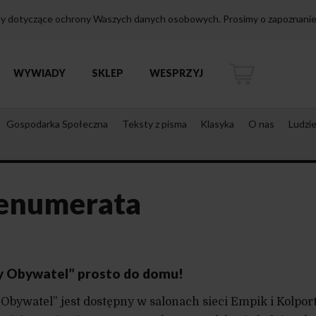
isy dotyczące ochrony Waszych danych osobowych. Prosimy o zapoznanie 
WYWIADY
SKLEP
WESPRZYJ
Gospodarka Społeczna
Teksty z pisma
Klasyka
O nas
Ludzi
enumerata
 Obywatel” prosto do domu!
Obywatel” jest dostępny w salonach sieci Empik i Kolpor