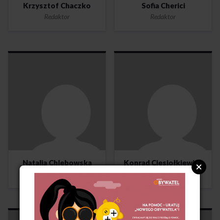
Krzysztof Chaczko
Sofia Cherici
Redaktor
Redaktor
Natalia Chlebowska
Konrad Ciesiołkiewicz
Redaktor
Redaktor