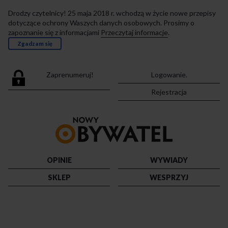
Drodzy czytelnicy! 25 maja 2018 r. wchodzą w życie nowe przepisy
dotyczące ochrony Waszych danych osobowych. Prosimy o
zapoznanie się z informacjami
Przeczytaj informacje
.
Zgadzam się
Zaprenumeruj!
Logowanie.
Rejestracja
Przejdź
do
strony
głównej
OPINIE
WYWIADY
SKLEP
WESPRZYJ