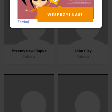
WESPRZYJ NAS!
Zamknij
Przemysław Ciupka
John Clay
Redaktor
Redaktor