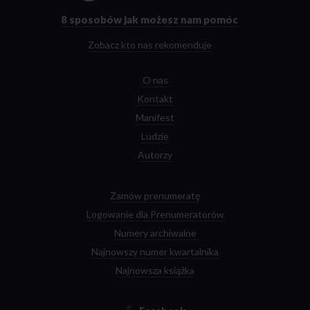
głównej
8 sposobów
jak możesz nam pomóc
Zobacz kto nas rekomenduje
O nas
Kontakt
Manifest
Ludzie
Autorzy
Zamów prenumeratę
Logowanie dla Prenumeratorów
Numery archiwalne
Najnowszy numer kwartalnika
Najnowsza książka