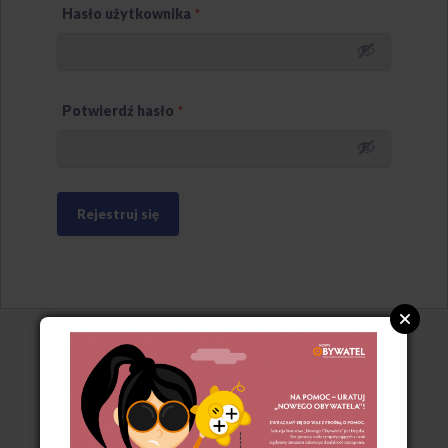
Hasło użytkownika
*
Potwierdź hasło
*
Rejestruj się
O nas
Kontakt
Manifest