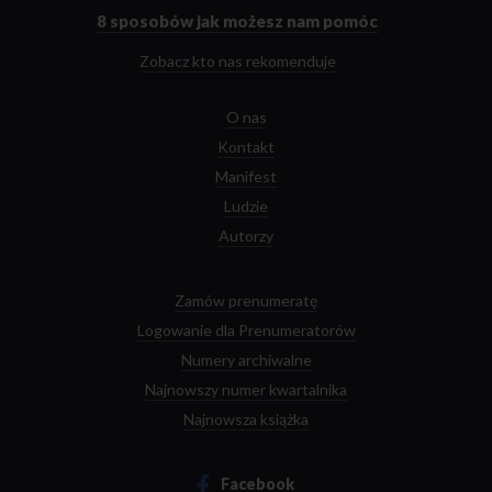
głównej
8 sposobów
jak możesz nam pomóc
Zobacz kto nas rekomenduje
O nas
Kontakt
Manifest
Ludzie
Autorzy
Zamów prenumeratę
Logowanie dla Prenumeratorów
Numery archiwalne
Najnowszy numer kwartalnika
Najnowsza książka
Facebook