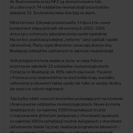
do finansowania przez NFZ są skonstruowane tak,
że z obecnych 74 oddziałów reumatologii pozostałoby
zaledwie 13. Środowiska lekarskie biją na alarm.
Ministerstwo Zdrowia przedstawiło 14 lipca tzw. nowy
komponent mapy potrzeb zdrowotnych 2022–2026
dotyczący schematu zabezpieczenia opieki szpitalnej.
Ma on być podstawą kolejnej „reformy” sieci szpitali i opieki
zdrowotnej. Plany rządu liberałów oznaczają drastyczną
likwidację oddziałów szpitalnych w zakresie reumatologii.
Jeśli przyjęte kryteria wejdą w życie, w całej Polsce
pozostanie zaledwie 13 oddziałów reumatologicznych.
Oznacza to likwidację ok. 80% takich placówek. Pacjenci
z Pomorza oraz województw na wschodzie kraju zostaliby
całkowicie pozbawieni takiej opieki nie tylko w swojej okolicy,
ale wręcz w całych regionach.
Taki byłby efekt nowych kryteriów pozwalających na istnienie
i finansowanie oddziałów reumatologicznych. Nowe kryteria
obejmują m.in. co najmniej 1000 hospitalizacji rocznie
z rozpoznaniem głównym związanym z chorobami zapalnymi;
co najmniej 300 hospitalizacji rocznie związanych z chorobami
układowymi tkanki łącznej; realizacja programów lekowych –
dla co najmniej 120 pacjentów – w zakresie reumatologii,