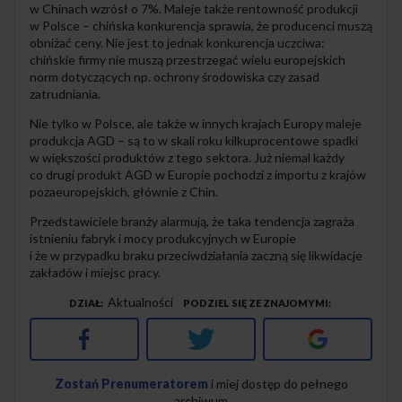
w Chinach wzrósł o 7%. Maleje także rentowność produkcji
w Polsce – chińska konkurencja sprawia, że producenci muszą
obniżać ceny. Nie jest to jednak konkurencja uczciwa:
chińskie firmy nie muszą przestrzegać wielu europejskich
norm dotyczących np. ochrony środowiska czy zasad
zatrudniania.
Nie tylko w Polsce, ale także w innych krajach Europy maleje
produkcja AGD – są to w skali roku kilkuprocentowe spadki
w większości produktów z tego sektora. Już niemal każdy
co drugi produkt AGD w Europie pochodzi z importu z krajów
pozaeuropejskich, głównie z Chin.
Przedstawiciele branży alarmują, że taka tendencja zagraża
istnieniu fabryk i mocy produkcyjnych w Europie
i że w przypadku braku przeciwdziałania zaczną się likwidacje
zakładów i miejsc pracy.
Aktualności
DZIAŁ
PODZIEL SIĘ ZE ZNAJOMYMI
Facebook
Twitter
Google+
Zostań Prenumeratorem
i miej dostęp do pełnego
archiwum