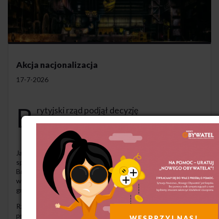
Akcja nacjonalizacja
17-7-2026
B
rytyjski rząd podjął decyzję
o upaństwowieniu wielkiej huty należącej
do kapitału chińskiego.
Jak informuje Polska Agencja Prasowa, brytyjski rząd dzięki
specjalnej ustawie dokonał nacjonalizacji przedsiębiorstwa
British Steel, która po prywatyzacji i kolejnych zmianach
własnościowych należała w ostatnim czasie do chińskiej
grupy kapitałowej Jingye.
Rząd Wielkiej Brytanii dokonał upaństwowienia
przedsiębiorstwa, motywując to ochroną interesu
WESPRZYJ NAS!