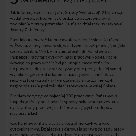
związkowej było niezgodne z prawem.
Jak informuje bielska edycja „Gazety Wyborczej”, 21 lipca sąd
wydał wyrok, w którym stwierdza, że bezprawne było
zwolnienie z pracy przez sieć Kaufland działaczki związkowej
Jolanty Żołnierczyk.
Pani Jolanta przez 9 lat pracowała w sklepie sieci Kaufland
w Żywcu. Zaangażowała się w aktywność związkową i podjęła
szereg działań. Między innymi zgłosiła do Państwowej
Inspekcji Pracy fakt dyskryminacji płacowej kobiet, które
wracają do pracy w tej sieci po urlopie macierzyńskim.
Po powrocie do pracy otrzymywały one pensje takiej samej
wysokości jak przed urlopem macierzyńskim, choć płace
reszty załogi wzrosły w tym czasie. Jolanta Żołnierczyk
nagłośniła takie praktyki sieci stosowane w całej Polsce.
Problem dotyczył co najmniej 200 pracownic. Państwowa
Inspekcja Pracy po zbadaniu sprawy nakazała zaprzestania
dyskryminacji płacowej matki powracających z urlopów
macierzyńskich.
Kaufland zwolnił z pracy Jolantę Żołnierczyk w trybie
dyscyplinarnym. Działaczka skierowała sprawę do sądu pracy,
a ten nakazał dalsze jej zatrudnianie do czasu wyroku sądu –