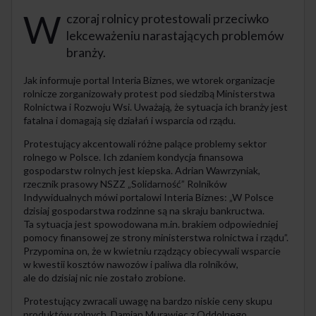
W
czoraj rolnicy protestowali przeciwko
lekceważeniu narastających problemów
branży.
Jak informuje portal Interia Biznes, we wtorek organizacje
rolnicze zorganizowały protest pod siedzibą Ministerstwa
Rolnictwa i Rozwoju Wsi. Uważają, że sytuacja ich branży jest
fatalna i domagają się działań i wsparcia od rządu.
Protestujący akcentowali różne palące problemy sektor
rolnego w Polsce. Ich zdaniem kondycja finansowa
gospodarstw rolnych jest kiepska. Adrian Wawrzyniak,
rzecznik prasowy NSZZ „Solidarność” Rolników
Indywidualnych mówi portalowi Interia Biznes: „W Polsce
dzisiaj gospodarstwa rodzinne są na skraju bankructwa.
Ta sytuacja jest spowodowana m.in. brakiem odpowiedniej
pomocy finansowej ze strony ministerstwa rolnictwa i rządu”.
Przypomina on, że w kwietniu rządzący obiecywali wsparcie
w kwestii kosztów nawozów i paliwa dla rolników,
ale do dzisiaj nic nie zostało zrobione.
Protestujący zwracali uwagę na bardzo niskie ceny skupu
produktów rolnych. Damian Murawiec z Oddolnego