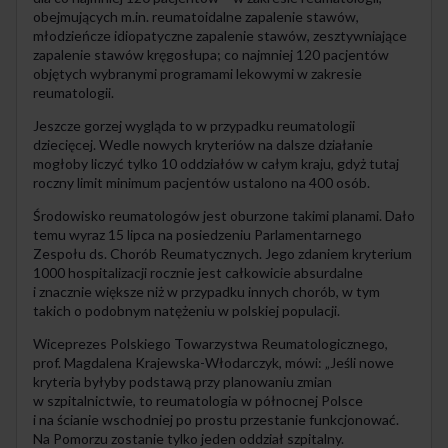
obejmujących m.in. reumatoidalne zapalenie stawów,
młodzieńcze idiopatyczne zapalenie stawów, zesztywniające
zapalenie stawów kręgosłupa; co najmniej 120 pacjentów
objętych wybranymi programami lekowymi w zakresie
reumatologii.
Jeszcze gorzej wygląda to w przypadku reumatologii
dziecięcej. Wedle nowych kryteriów na dalsze działanie
mogłoby liczyć tylko 10 oddziałów w całym kraju, gdyż tutaj
roczny limit minimum pacjentów ustalono na 400 osób.
Środowisko reumatologów jest oburzone takimi planami. Dało
temu wyraz 15 lipca na posiedzeniu Parlamentarnego
Zespołu ds. Chorób Reumatycznych. Jego zdaniem kryterium
1000 hospitalizacji rocznie jest całkowicie absurdalne
i znacznie większe niż w przypadku innych chorób, w tym
takich o podobnym natężeniu w polskiej populacji.
Wiceprezes Polskiego Towarzystwa Reumatologicznego,
prof. Magdalena Krajewska-Włodarczyk, mówi: „Jeśli nowe
kryteria byłyby podstawą przy planowaniu zmian
w szpitalnictwie, to reumatologia w północnej Polsce
i na ścianie wschodniej po prostu przestanie funkcjonować.
Na Pomorzu zostanie tylko jeden oddział szpitalny.