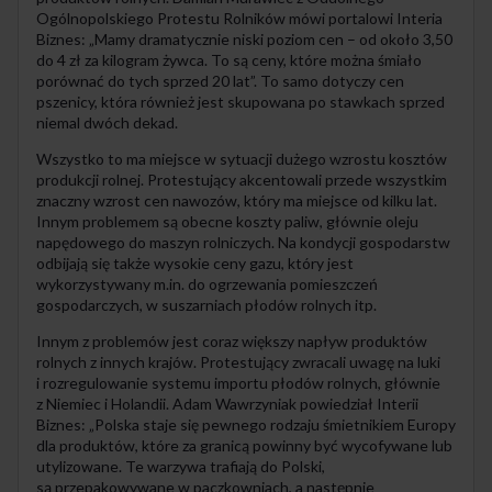
Ogólnopolskiego Protestu Rolników mówi portalowi Interia
Biznes: „Mamy dramatycznie niski poziom cen – od około 3,50
do 4 zł za kilogram żywca. To są ceny, które można śmiało
porównać do tych sprzed 20 lat”. To samo dotyczy cen
pszenicy, która również jest skupowana po stawkach sprzed
niemal dwóch dekad.
Wszystko to ma miejsce w sytuacji dużego wzrostu kosztów
produkcji rolnej. Protestujący akcentowali przede wszystkim
znaczny wzrost cen nawozów, który ma miejsce od kilku lat.
Innym problemem są obecne koszty paliw, głównie oleju
napędowego do maszyn rolniczych. Na kondycji gospodarstw
odbijają się także wysokie ceny gazu, który jest
wykorzystywany m.in. do ogrzewania pomieszczeń
gospodarczych, w suszarniach płodów rolnych itp.
Innym z problemów jest coraz większy napływ produktów
rolnych z innych krajów. Protestujący zwracali uwagę na luki
i rozregulowanie systemu importu płodów rolnych, głównie
z Niemiec i Holandii. Adam Wawrzyniak powiedział Interii
Biznes: „Polska staje się pewnego rodzaju śmietnikiem Europy
dla produktów, które za granicą powinny być wycofywane lub
utylizowane. Te warzywa trafiają do Polski,
są przepakowywane w paczkowniach, a następnie