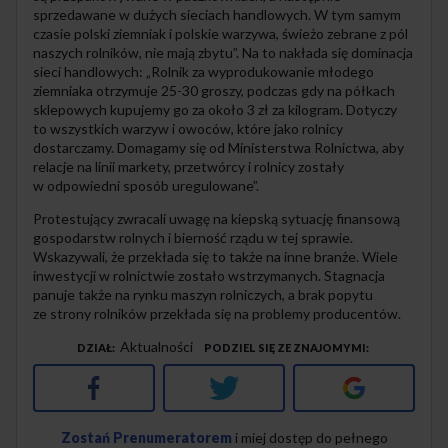
sprzedawane w dużych sieciach handlowych. W tym samym
czasie polski ziemniak i polskie warzywa, świeżo zebrane z pól
naszych rolników, nie mają zbytu”. Na to nakłada się dominacja
sieci handlowych: „Rolnik za wyprodukowanie młodego
ziemniaka otrzymuje 25-30 groszy, podczas gdy na półkach
sklepowych kupujemy go za około 3 zł za kilogram. Dotyczy
to wszystkich warzyw i owoców, które jako rolnicy
dostarczamy. Domagamy się od Ministerstwa Rolnictwa, aby
relacje na linii markety, przetwórcy i rolnicy zostały
w odpowiedni sposób uregulowane”.
Protestujący zwracali uwagę na kiepską sytuację finansową
gospodarstw rolnych i bierność rządu w tej sprawie.
Wskazywali, że przekłada się to także na inne branże. Wiele
inwestycji w rolnictwie zostało wstrzymanych. Stagnacja
panuje także na rynku maszyn rolniczych, a brak popytu
ze strony rolników przekłada się na problemy producentów.
Aktualności
DZIAŁ
PODZIEL SIĘ ZE ZNAJOMYMI
Facebook
Twitter
Google+
Zostań Prenumeratorem
i miej dostęp do pełnego