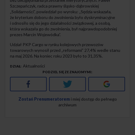
bez uwzględniania przesłanek merytorycznych. Paweł
Szczepańczyk, radca prawny śląsko-dąbrowskiej
„Solidarności”, powiedział po wyroku: „Sędzia wskazała,
że kryterium doboru do zwolnienia było dyskryminacyjne
i odnosiło się do jego działalności związkowej, a osobą,
która wskazała go do zwolnienia, był najprawdopodobniej
prezes Marcin Wojewódka”.
Udział PKP Cargo w rynku kolejowych przewozów
towarowych wynosił przed „reformami” 27,4% wedle stanu
na maj 2026. Na koniec roku 2023 było to 31,35%.
Aktualności
DZIAŁ
PODZIEL SIĘ ZE ZNAJOMYMI
Facebook
Twitter
Google+
Zostań Prenumeratorem
i miej dostęp do pełnego
archiwum