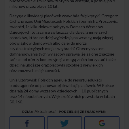
budżetowe”: 30 milionów złotych na wstępie, a później po 9
milionów przez okres 10 lat.
Decyzja o likwidacji placówek wywołała falę krytyki. Grzegorz
Cichy, prezes Unii Miasteczek Polskich i burmistrz Proszowic,
twierdzi, że kilkudniowe pobyty w Domach Wczasów
Dziecięcych to „szansa zwłaszcza dla dzieci z mniejszych
ośrodków, które rzadziej wyjeżdżają na wczasy, mają więcej
obowiązków domowych albo dalej do morza
czy do atrakcyjnych miejsc w górach”. Obecny system
dofinansowania tych wyjazdów sprawia, że są one znacznie
tańsze od oferty komercyjnej, a mogą z nich korzystać także
dzieci najuboższe oraz placówki szkolne z niewielkich
niezamożnych miejscowości.
Unia Uzdrowisk Polskich apeluje do resortu edukacji
o odstąpienie od planowanej likwidacji placówek. W Polsce
działają 24 domy wczasów dziecięcych – 10 publicznych
oraz 14 niepublicznych. Większość z nich powstała w latach
50. i 60.
Aktualności
DZIAŁ
PODZIEL SIĘ ZE ZNAJOMYMI
Facebook
Twitter
Google+