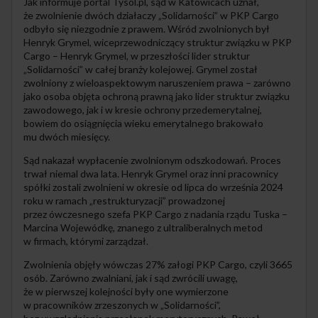
Jak informuje portal Tysol.pl, sąd w Katowicach uznał,
że zwolnienie dwóch działaczy „Solidarności” w PKP Cargo
odbyło się niezgodnie z prawem. Wśród zwolnionych był
Henryk Grymel, wiceprzewodniczący struktur związku w PKP
Cargo – Henryk Grymel, w przeszłości lider struktur
„Solidarności” w całej branży kolejowej. Grymel został
zwolniony z wieloaspektowym naruszeniem prawa – zarówno
jako osoba objęta ochroną prawną jako lider struktur związku
zawodowego, jak i w kresie ochrony przedemerytalnej,
bowiem do osiągnięcia wieku emerytalnego brakowało
mu dwóch miesięcy.
Sąd nakazał wypłacenie zwolnionym odszkodowań. Proces
trwał niemal dwa lata. Henryk Grymel oraz inni pracownicy
spółki zostali zwolnieni w okresie od lipca do września 2024
roku w ramach „restrukturyzacji” prowadzonej
przez ówczesnego szefa PKP Cargo z nadania rządu Tuska –
Marcina Wojewódkę, znanego z ultraliberalnych metod
w firmach, którymi zarządzał.
Zwolnienia objęły wówczas 27% załogi PKP Cargo, czyli 3665
osób. Zarówno zwalniani, jak i sąd zwrócili uwagę,
że w pierwszej kolejności były one wymierzone
w pracowników zrzeszonych w „Solidarności”,