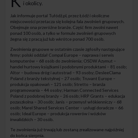
K
i okolicy.
Jak informuje portal Tułódź.pl, przez Łódź i okoliczne
miejscowości przetacza się kolejna fala zwolnień grupowych.
Obejmuje ona przeróżne branże. Część firm zwolni nawet
ponad 100 osób, a tylko w formule zwolnień grupowych
żegna się z pracą już lub wkrótce ponad 700 osób.
Zwolnienia grupowe w ostatnim czasie zgłosiły następujące
firmy: polski oddział Compal Europe – naprawa i serwis
komputerów – 68 osób do zwolnienia; OSDW Azymut –
handel hurtowy książkami i podobnymi produktami – 81 osób;
Altor – budowa dróg i autostrad – 93 osoby; DesleeClama
Poland z branży tekstylnej – 27 osób; Truvant Europe –
produkcja opakowań – 121 osób; Stretto – branża
programowania – 44 osoby; Harman Connected Services
Poland z podobnej branży – 26 osób; HRP Grants – edukacja
pozaszkolna – 30 osób; Janis – przemysł włókienniczy – 68
osób; Marel Shared Services Center – usługi doradcze – 66
osób; Ideal Europe – produkcja rowerów i wózków
inwalidzkich – 30 osób.
Te zwolnienia już trwają lub zostaną zrealizowane najpóźniej
do końca sierpnia.