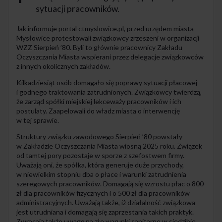
sytuacji pracowników.
Jak informuje portal ctmyslowice.pl, przed urzędem miasta
Mysłowice protestowali związkowcy zrzeszeni w organizacji
WZZ Sierpień ’80. Byli to głównie pracownicy Zakładu
Oczyszczania Miasta wspierani przez delegacje związkowców
z innych okolicznych zakładów.
Kilkadziesiąt osób domagało się poprawy sytuacji płacowej
i godnego traktowania zatrudnionych. Związkowcy twierdzą,
że zarząd spółki miejskiej lekceważy pracowników i ich
postulaty. Zaapelowali do władz miasta o interwencję
w tej sprawie.
Struktury związku zawodowego Sierpień ’80 powstały
w Zakładzie Oczyszczania Miasta wiosną 2025 roku. Związek
od tamtej pory pozostaje w sporze z szefostwem firmy.
Uważają oni, że spółka, która generuje duże przychody,
w niewielkim stopniu dba o płace i warunki zatrudnienia
szeregowych pracowników. Domagają się wzrostu płac o 800
zł dla pracowników fizycznych i o 500 zł dla pracowników
administracyjnych. Uważają także, iż działalność związkowa
jest utrudniana i domagają się zaprzestania takich praktyk.
Zwracają także uwagę na złe warunki sanitarne w siedzibie