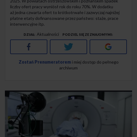
2025. W powiatach ostrzeszowskim i poznańskim spadek
liczby ofert pracy wyniósł rok do roku 70%. W dodatku
aż jedna czwarta ofert to krótkotrwałe i zazwyczaj najniżej
płatne etaty dofinansowane przez państwo: staże, prace
interwencyjne itp.
Aktualności
DZIAŁ
PODZIEL SIĘ ZE ZNAJOMYMI
Facebook
Twitter
Google+
Zostań Prenumeratorem
i miej dostęp do pełnego
archiwum