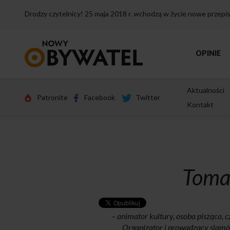
Drodzy czytelnicy! 25 maja 2018 r. wchodzą w życie nowe przep
Przejdź
OPINIE
do
strony
głównej
Aktualności
Patronite
Facebook
Twitter
Kontakt
Toma
– animator kultury, osoba pisząca,
Organizator i prowadzący slam