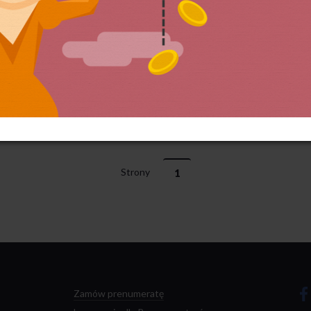
Strony
1
Zamów prenumeratę