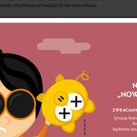
imatu. Współtwórca Fundacji Strefa WolnoSłowa.