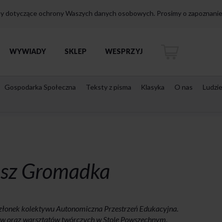
isy dotyczące ochrony Waszych danych osobowych. Prosimy o zapoznanie 
WYWIADY
SKLEP
WESPRZYJ
Gospodarka Społeczna
Teksty z pisma
Klasyka
O nas
Ludzi
sz Gromadka
 członek kolektywu Autonomiczna Przestrzeń Edukacyjna.
ów oraz warsztatów twórczych w Stole Powszechnym.