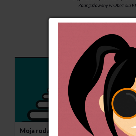
Zaangażowany w Obóz dla Kl
Moja rodzina i ja. Z klasy