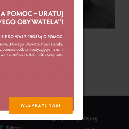
WESPRZYJ NAS!
Facebook
Twitter