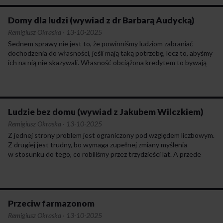
Domy dla ludzi (wywiad z dr Barbarą Audycką)
Remigiusz Okraska
·
13-10-2025
Sednem sprawy nie jest to, że powinniśmy ludziom zabraniać
dochodzenia do własności, jeśli mają taką potrzebę, lecz to, abyśmy
ich na nią nie skazywali. Własność obciążona kredytem to bywają
nieprzespane noce, to jest słabsza pozycja negocjacyjna na rynku
pracy, bo utrata zatrudnienia będzie się wiązała z zaległościami
kredytowymi, co może doprowadzić do niespłaconej pożyczki.
Celem polityki mieszkaniowej powinno być to, żeby wszyscy ludzie,
którzy czy to czasowo, czy też trwale nie mają środków
Ludzie bez domu (wywiad z Jakubem Wilczkiem)
na tę własność, mieli gdzie mieszkać. I żeby mieszkali w warunkach,
Remigiusz Okraska
·
13-10-2025
które są dobre od strony technicznej, ale też od strony społecznej,
Z jednej strony problem jest ograniczony pod względem liczbowym.
aby to nie był blok w środku pola.
Z drugiej jest trudny, bo wymaga zupełnej zmiany myślenia
w stosunku do tego, co robiliśmy przez trzydzieści lat. A przede
wszystkim wymaga innego myślenia politycznego, to znaczy
musimy jako państwo podjąć zobowiązanie, że chcemy zakończyć
bezdomność.
Przeciw farmazonom
Remigiusz Okraska
·
13-10-2025