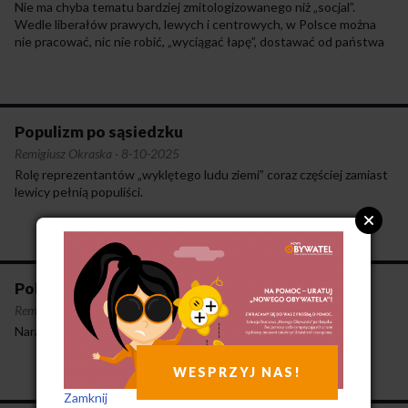
Nie ma chyba tematu bardziej zmitologizowanego niż „socjal”.
Wedle liberałów prawych, lewych i centrowych, w Polsce można
nie pracować, nic nie robić, „wyciągać łapę”, dostawać od państwa
na życzenie spore kwoty, a następnie je „przepijać” lub „robić tipsy”.
Podobno jest o to łatwo. Podobno forsa tylko czeka.
Populizm po sąsiedzku
Remigiusz Okraska
·
8-10-2025
Rolę reprezentantów „wyklętego ludu ziemi” coraz częściej zamiast
lewicy pełnią populiści.
Polska po I turze
Remigiusz Okraska
·
20-5-2025
Narasta fala sprzeciwu wobec elitarnego liberalizmu.
WESPRZYJ NAS!
Zamknij