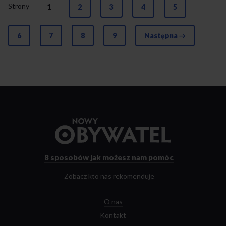
Strony
1
2
3
4
5
6
7
8
9
Następna →
Przejdź
do
strony
głównej
8 sposobów
jak możesz nam pomóc
Zobacz kto nas rekomenduje
O nas
Kontakt