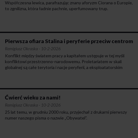
Współczesna lewica, parafrazując znany aforyzm Ciorana o Europie,
to zgnilizna, która ładnie pachnie, uperfumowany trup.
Pierwsza ofiara Stalina i peryferie przeciw centrom
Remigiusz Okraska
·
10-2-2026
Konflikt między światem pracy a kapitałem ustępuje w tej myśli
konfliktowi przestrzenno-narodowemu. Proletariatem w skali
globalnej są całe terytoria i nacje peryferii, a eksploatatorskim
Kapitałem – kraje rozwinięte. Główna oś podziału miała dotyczyć
nie tylko kapitalizmu i socjalizmu, ale także centrum i peryferii.
Nawet triumf socjalizmu w rozwiniętych krajach Zachodu (czy tego,
co dzisiaj nazywane bywa globalną Północą) nie przekreśli
eksploatacji krajów „trzecioświatowych”, kolonialnych, zależnych.
Ćwierć wieku za nami!
Remigiusz Okraska
·
10-2-2026
25 lat temu, w grudniu 2000 roku, przyjechał z drukarni pierwszy
numer naszego pisma o nazwie „Obywatel”.