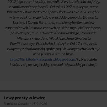
2017 jego autor i współpracownik. Z wykształcenia socjolog,
z zamiłowania społecznik. Od roku 1997 publicysta, autor
kilkuset tekstów. Redaktor i pomysłodawca około 20 książek,
w tym polskich przekładów prac Aldo Leopolda, Davida C.
Kortena i Dave’a Foremana, a także wyborów tekstów
zapomnianych lub mało znanych polskich myślicieli społeczno-
politycznych, m.in. Edwarda Abramowskiego, Romualda
Mielczarskiego, Jana Wolskiego, Jana Gwalberta
Pawlikowskiego, Franciszka Stefczyka. Od 17. roku życia
związany z działalnością społeczną. W wolnych chwilach pije
wino (i pisze o nim na blogu
http://literkibutelkikilometry.blogspot.com/
), zbiera zioła
i włóczy się po węgierskiej, czeskiej i słowackiej prowincji.
Lewy prosty w lewicę
Remigiusz Okraska
·
15-2-2026