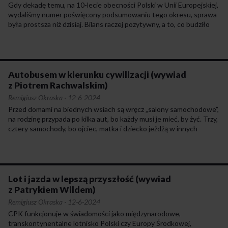
Gdy dekadę temu, na 10-lecie obecności Polski w Unii Europejskiej,
wydaliśmy numer poświęcony podsumowaniu tego okresu, sprawa
była prostsza niż dzisiaj. Bilans raczej pozytywny, a to, co budziło
wątpliwości, nie należało do kwestii absolutnie kluczowych. Inny
był też kontekst. Młodsi czytelnicy tego nie pamiętają, ale akces
Polski do UE dokonał się w epoce beznadziei. W kraju
sponiewieranym „terapią szokową” Balcerowicza i jej powtórką
za Buzka i Belki. W czasach, gdy prawica „suwerennościowa”
Autobusem w kierunku cywilizacji (wywiad
i „narodowa” ścigała się z całą resztą na kult wolnego rynku i kurs
z Piotrem Rachwalskim)
antyspołeczny.
Remigiusz Okraska
·
12-6-2024
Przed domami na biednych wsiach są wręcz „salony samochodowe”,
na rodzinę przypada po kilka aut, bo każdy musi je mieć, by żyć. Trzy,
cztery samochody, bo ojciec, matka i dziecko jeżdżą w innych
kierunkach na inne godziny. Policzmy same ubezpieczenia,
utrzymanie pojazdów… Ci ludzie są biedni, bo nie ma transportu
publicznego, są skazani na wydatki na kilka aut. W Trzecim Świecie
jest tak samo – gdy nie masz samochodu, to giniesz.
Lot i jazda w lepszą przyszłość (wywiad
z Patrykiem Wildem)
Remigiusz Okraska
·
12-6-2024
CPK funkcjonuje w świadomości jako międzynarodowe,
transkontynentalne lotnisko Polski czy Europy Środkowej,