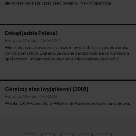
ale to jest mniejsza część tego projektu. Najkrócej można
by określić ten projekt, a raczej program, bo CPK to zbiór
kilkudziesięciu projektów infrastrukturalnych, jako przebudowę
polskiego transportu zbiorowego i masowego – bo chodzi
nie tylko o pasażerów, ale również o transport towarowy – tak, aby,
po pierwsze, Polska była lepiej skomunikowana ze światem,
Dokąd jedzie Polska?
i tu głównie mowa o transporcie lotniczym, i żeby, po drugie,
Remigiusz Okraska
·
12-6-2024
pierwszy raz od ustalenia nowych granic w 1945 r. była też
Wiele jest tematów, o których piszemy od lat. Nie z powodu braku
prawidłowo skomunikowana wewnętrznie.
innych pomysłów. Dlatego, że są one bardzo ważne pod względem
społecznym. Innym szybko się nudzą. My uważamy, że dopóki
problem trwa, dopóty trzeba o nim pisać. Należy do nich temat
transportu zbiorowego i jego różnych aspektów.
Górniczy stan (wyjątkowy) [2005]
Remigiusz Okraska
·
6-3-2024
W roku 1984 wybuchła w Wielkiej Brytanii swoista wojna domowa.