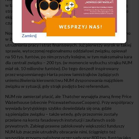
w tarapaty. Duże wydatki wiązały się z prowadzoną działalnością
strajkową, m.in. finansowaniem wyjazdów na pikiety. Dodatkowo
ekipa Thatcher stworzyła wyrafinowany plan uderzenia w ten
czuły punkt związku.
WESPRZYJ NAS!
Nowe ustawodawstwo związkowe po raz pierwszy wprowadzono
Zamknij
w życie. Do sądów trafiły pozwy przeciwko NUM, dotyczące
utrudniania pracy i strat finansowych. Już pierwszy wyrok w takiej
sprawie, wytoczonej regionalnemu oddziałowi związku, opiewał
na 50 tys. funtów, po nim przyszły kolejne, w tym maksymalna kara
dla centrali związku – 200 tys. (w momencie wybuchu strajku NUM
miał ok. 10 milionów funtów). Do tego doszedł inspirowany
przez wspomnianego Harta pozew łamistrajków żądających
uniemożliwienia kierownictwu NUM dysponowania majątkiem
związku w sytuacji, gdy strajk podjęto bez referendum.
NUM nie zamierzał płacić, ale Thatcher wynajęła znaną firmę Price
Waterhouse (obecnie PricewaterhouseCoopers). Przy współpracy
wywiadu brytyjskiego szybko dowiedziała się ona, gdzie
są pieniądze związku – także wtedy, gdy przezornie zostały
przelane na konta fasadowych instytucji i zaufanych osób
prywatnych. Zabiegi prawne zablokowały większości funduszy
NUM lub znacznie utrudniły obracanie nimi, ściągnięto też
wszystkie grzywny nałożone przez sądy oraz 800 tys. funtów jako