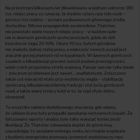
Na przestrzeni kilkunastu lat zlikwidowano w jednym sektorze 180
tys. miejsc pracy, co oznacza, że średnio cztery razy tyle osób –
górnicy i ich rodziny – zostało pozbawionych głównego źródła
dochodów. Wbrew propagandzie zwolenników Thatcher,
nie powstało wiele nowych miejsc pracy – w każdym razie
nie w dawnych górniczych społecznościach, gdzie do dziś
bezrobocie sięga 20-30%. Około 90 tys. byłych górników
nie znalazło żadnej stałej pracy, a większość nowych posad jest
znacznie gorzej płatnych niż w kopalniach. W dawnych górniczych
osadach o kilkadziesiąt procent wzrósł poziom przestępczości,
wiele z nich przypomina strefę wojenną. Panuje tam nie tylko bieda
– znacznym problemem jest nawet… analfabetyzm. Zniszczono
także coś więcej niż etaty przy wydobyciu węgla – stabilizację
społeczną, kilkudziesięcioletnią tradycję i styl życia górniczych
osad, a także wiarę tysięcy ludzi w to, że rząd służy dobru
obywateli.
To wszystko nabiera dodatkowego znaczenia, gdy wiemy,
że całkiem liczne były przypadki zamykania rentownych kopalń. Że
fałszowano raporty i analizy, byle tylko wykazać konieczność
likwidacji. Że Thatcher odmawiała dopłat do górnictwa,
uzasadniając to zasadami wolnego rynku, lecz hojnie wspierała
z budżetu energetykę atomową i przemysł wydobywczy ropy