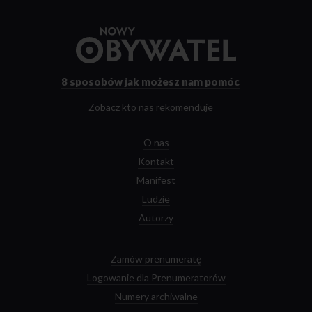
Przejdź
do
strony
głównej
8 sposobów
jak możesz nam pomóc
Zobacz kto nas rekomenduje
O nas
Kontakt
Manifest
Ludzie
Autorzy
Zamów prenumeratę
Logowanie dla Prenumeratorów
Numery archiwalne