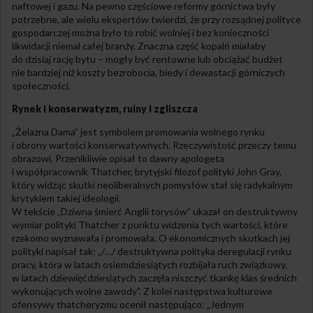
naftowej i gazu. Na pewno częściowe reformy górnictwa były
potrzebne, ale wielu ekspertów twierdzi, że przy rozsądnej polityce
gospodarczej można było to robić wolniej i bez konieczności
likwidacji niemal całej branży. Znaczna część kopalń miałaby
do dzisiaj rację bytu – mogły być rentowne lub obciążać budżet
nie bardziej niż koszty bezrobocia, biedy i dewastacji górniczych
społeczności.
Rynek i konserwatyzm, ruiny i zgliszcza
„Żelazna Dama” jest symbolem promowania wolnego rynku
i obrony wartości konserwatywnych. Rzeczywistość przeczy temu
obrazowi. Przenikliwie opisał to dawny apologeta
i współpracownik Thatcher, brytyjski filozof polityki John Gray,
który widząc skutki neoliberalnych pomysłów stał się radykalnym
krytykiem takiej ideologii.
W tekście „Dziwna śmierć Anglii torysów” ukazał on destruktywny
wymiar polityki Thatcher z punktu widzenia tych wartości, które
rzekomo wyznawała i promowała. O ekonomicznych skutkach jej
polityki napisał tak: „/…/ destruktywna polityka deregulacji rynku
pracy, która w latach osiemdziesiątych rozbijała ruch związkowy,
w latach dziewięćdziesiątych zaczęła niszczyć tkankę klas średnich
wykonujących wolne zawody”. Z kolei następstwa kulturowe
ofensywy thatcheryzmu ocenił następująco: „Jednym