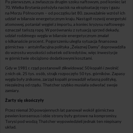
Po pierwszym, a zwłaszcza drugim szoku naftowym, pod koniec lat
70. Wielka Brytania położyła nacisk na eksploatację ropy i gazu
na Morzu Północnym – od początku lat 80. zauważalnie wzrósł ich
udział w bilansie energetycznym kraju. Nastąpił rozwój energetyki
atomowej, potaniał węgiel z importu, a koniec kryzysu naftowego
oznaczał tańszą ropę. W porównaniu z sytuacją sprzed dekady,
udział rodzimego węgla w bilansie energetycznym zmalał
o kilkanaście procent. Pogorszeniu uległa sytuacja finansowa
górnictwa – antyinflacyjna polityka „Żelaznej Damy” doprowadziła
do wzrostu wysokości odsetek od kredytów, więc inwestycje
w górnictwie obciążono dodatkowymi kosztami.
Gdy w 1981 r. rząd postanowił zlikwidować 50 kopalń i zwolnić
z nich ok. 25 tys. osób, strajk rozpoczęło 50 tys. górników. Zapasy
węgla były znikome, zarząd kopalń prowadził własną politykę,
niezależną od rządu. Thatcher szybko musiała odwołać swoje
zamiary.
Żarty się skończyły
Przez niemal 30 powojennych lat panował wokół górnictwa
pewien konsensus i obie strony były gotowe na kompromisy.
Torysi pod wodzą Thatcher wypowiedzieli jednak ten niepisany
układ.