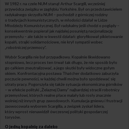
W 1982 r. na czele NUM stanął Arthur Scargill, wcześniej
przywódca związku w zagłębiu Yorkshire. Był on przedstawicielem
radykalnego skrzydła NUM – pochodził z górniczej rodziny
o tradycjach komunistycznych, w młodości działał w Lidze
Młodzieży Komunistycznej. Był radykalny jeśli chodzi o poglądy –
konsekwentnie popierał jak najdalej posuniętą nacjonalizację
przemysłu – ale także w kwestii działań: gloryfikował pikietowanie
kopalń, strajki solidarnościowe, nie krył sympatii wobec
„robotniczej przemocy”.
Wybór Scargilla nie był przypadkowy. Kopalnie likwidowano
stopniowo, lecz proces ten trwał tak długo, że nie sposób było
go całkiem zneutralizować, a jego skutki były widoczne gołym
okiem. Konfrontacyjna postawa Thatcher dodatkowo zaburzyła
poczucie pewności, w każdej chwili można było spodziewać się
utraty pracy. Pogorszyła się także sytuacja ekonomiczna górników
– w efekcie polityki „Żelaznej Damy” najbardziej stracili robotnicy
przemysłowi, których realne płace malały lub rosły znacznie
wolniej niż innych grup zawodowych. Kumulacja gniewu i frustracji
zaowocowała wyborem Scargilla, a związek zyskał lidera,
który wprost nienawidził ówczesnej polityki gospodarczej
torysów.
O jedną kopalnię za daleko