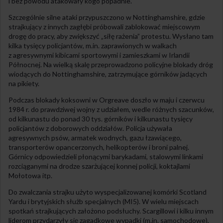
i bez powodu atakowały kogo popadnie.
Szczególnie silne ataki przypuszczono w Nottinghamshire, gdzie
strajkujący z innych zagłębi próbowali zablokować miejscowym
drogę do pracy, aby zwiększyć „siłę rażenia” protestu. Wysłano tam
kilka tysięcy policjantów, m.in. zaprawionych w walkach
z agresywnymi kibicami sportowymi i zamieszkami w Irlandii
Północnej. Na wielką skalę przeprowadzono policyjne blokady dróg
wiodących do Nottinghamshire, zatrzymujące górników jadących
na pikiety.
Podczas blokady koksowni w Orgreave doszło w maju i czerwcu
1984 r. do prawdziwej wojny z udziałem, wedle różnych szacunków,
od kilkunastu do ponad 30 tys. górników i kilkunastu tysięcy
policjantów z doborowych oddziałów. Policja używała
agresywnych psów, armatek wodnych, gazu łzawiącego,
transporterów opancerzonych, helikopterów i broni palnej.
Górnicy odpowiedzieli płonącymi barykadami, stalowymi linkami
rozciąganymi na drodze szarżującej konnej policji, koktajlami
Mołotowa itp.
Do zwalczania strajku użyto wyspecjalizowanej komórki Scotland
Yardu i brytyjskich służb specjalnych (MI5). W wielu miejscach
spotkań strajkujących założono podsłuchy. Scargillowi i kilku innym
liderom przydarzyły się zagadkowe wypadki (m.in. samochodowe),