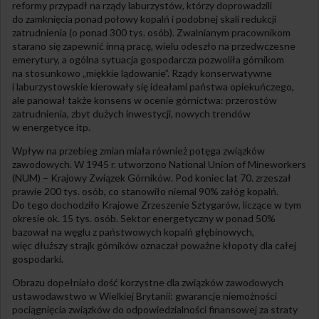
reformy przypadł na rządy laburzystów, którzy doprowadzili
do zamknięcia ponad połowy kopalń i podobnej skali redukcji
zatrudnienia (o ponad 300 tys. osób). Zwalnianym pracownikom
starano się zapewnić inną pracę, wielu odeszło na przedwczesne
emerytury, a ogólna sytuacja gospodarcza pozwoliła górnikom
na stosunkowo „miękkie lądowanie”. Rządy konserwatywne
i laburzystowskie kierowały się ideałami państwa opiekuńczego,
ale panował także konsens w ocenie górnictwa: przerostów
zatrudnienia, zbyt dużych inwestycji, nowych trendów
w energetyce itp.
Wpływ na przebieg zmian miała również potęga związków
zawodowych. W 1945 r. utworzono National Union of Mineworkers
(NUM) – Krajowy Związek Górników. Pod koniec lat 70. zrzeszał
prawie 200 tys. osób, co stanowiło niemal 90% załóg kopalń.
Do tego dochodziło Krajowe Zrzeszenie Sztygarów, liczące w tym
okresie ok. 15 tys. osób. Sektor energetyczny w ponad 50%
bazował na węglu z państwowych kopalń głębinowych,
więc dłuższy strajk górników oznaczał poważne kłopoty dla całej
gospodarki.
Obrazu dopełniało dość korzystne dla związków zawodowych
ustawodawstwo w Wielkiej Brytanii: gwarancje niemożności
pociągnięcia związków do odpowiedzialności finansowej za straty