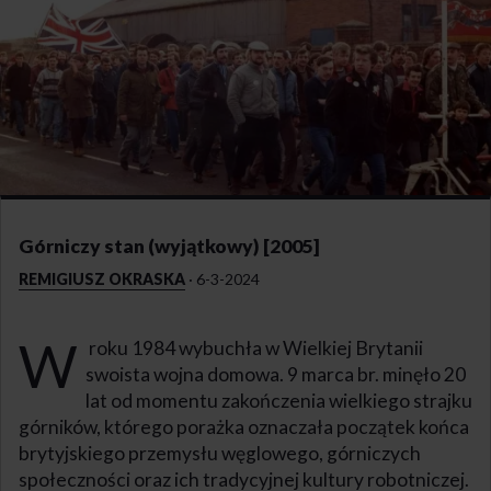
Górniczy stan (wyjątkowy) [2005]
REMIGIUSZ OKRASKA
·
6-3-2024
W
roku 1984 wybuchła w Wielkiej Brytanii
swoista wojna domowa. 9 marca br. minęło 20
lat od momentu zakończenia wielkiego strajku
górników, którego porażka oznaczała początek końca
brytyjskiego przemysłu węglowego, górniczych
społeczności oraz ich tradycyjnej kultury robotniczej.