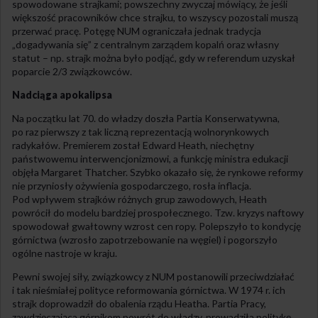
spowodowane strajkami; powszechny zwyczaj mówiący, że jeśli
większość pracowników chce strajku, to wszyscy pozostali muszą
przerwać pracę. Potęgę NUM ograniczała jednak tradycja
„dogadywania się” z centralnym zarządem kopalń oraz własny
statut – np. strajk można było podjąć, gdy w referendum uzyskał
poparcie 2/3 związkowców.
Nadciąga apokalipsa
Na początku lat 70. do władzy doszła Partia Konserwatywna,
po raz pierwszy z tak liczną reprezentacją wolnorynkowych
radykałów. Premierem został Edward Heath, niechętny
państwowemu interwencjonizmowi, a funkcję ministra edukacji
objęła Margaret Thatcher. Szybko okazało się, że rynkowe reformy
nie przyniosły ożywienia gospodarczego, rosła inflacja.
Pod wpływem strajków różnych grup zawodowych, Heath
powrócił do modelu bardziej prospołecznego. Tzw. kryzys naftowy
spowodował gwałtowny wzrost cen ropy. Polepszyło to kondycję
górnictwa (wzrosło zapotrzebowanie na węgiel) i pogorszyło
ogólne nastroje w kraju.
Pewni swojej siły, związkowcy z NUM postanowili przeciwdziałać
i tak nieśmiałej polityce reformowania górnictwa. W 1974 r. ich
strajk doprowadził do obalenia rządu Heatha. Partia Pracy,
zawdzięczająca górnikom powrót do władzy, prowadziła politykę