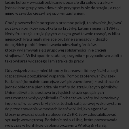
ludzie kultury wyrażali publicznie poparcie dla celów strajku –
jednak inne grupy zawodowe nie przyłączały się do strajku, a rząd
mimo wszystko cieszył się sporym zaufaniem.
Choć powszechnie potępiano przemoc policji, to również „bojowa”
postawa górników napotkała na krytykę. Latem i jesienią 1984 r.,
kiedy frustracja strajkujących zaczęła gwałtownie rosnąć, w kilku
miejscach kraju miały miejsce brutalne samosądy – doszło
do ciężkich pobić i demolowania mieszkań górników,
którzy wyłamywali się z grupowej solidarności i nie chcieli
strajkować. W listopadzie stała się tragedia – przypadkowo zabito
taksówkarza wiozącego łamistrajka do pracy.
Gdy związek zaczął mieć kłopoty finansowe, liderzy NUM zaczęli
rozpaczliwie poszukiwać wsparcia. Pomoc zaoferował Związek
Radziecki (formalnie tamtejsze związki zawodowe) – ostatecznie
jednak obiecane pieniądze nie trafiły do strajkujących górników.
Uniemożliwiła to postawa brytyjskich służb specjalnych
oraz rosnące wpływy Michaiła Gorbaczowa, który był przeciwny
ingerencji w sprawy brytyjskie. Jednak całą sprawę wykorzystano
do przedstawienia w mediach liderów NUM jako agentów,
którzy prowadzą strajk na zlecenie ZSRR, żeby zdestabilizować
sytuację wewnętrzną. Podobnie było z Libią, która pozostawała
wówczas w konflikcie dyplomatycznym z Wielką Brytanią.