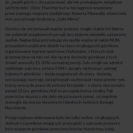
że „zwykli górnicy chcą pracować, ale nie pozwalają im związkowi
wichrzyciele”. Obóz Thatcher był w tej nagonce wspierany
przez znanego magnata medialnego Roberta Maxwella, właściciela
m.in. poczytnego brukowca „Daily Mirror”.
Górnicy nie otrzymywali wypłat podczas strajku (także ich liderzy
nie pobierali związkowych pensji), lecz jedynie niewielki, ustawowy
zasiłek. Najbardziej potrzebującym zasiłki wypłacał także NUM,
prowadzono publiczne zbiórki na rzecz strajkujących górników,
organizowano imprezy sportowe i kulturalne, z których zysk
przeznaczano na ten cel. Ale łączne dochody górników z tych
źródeł wynosiły 15-30% normalnej pensji. Gdy strajk nie odniósł
szybkiego sukcesu, od lata 1984 r. zaczęły się kruszyć szeregi
bojowych górników – bieda wygnała ich do pracy. Jesienią,
wyczuwając nastroje, zarząd kopalń zaoferował różne premie tym,
którzy wrócą do pracy do połowy listopada – z oferty skorzystało
ponad 10 tys. górników i był to początek końca strajku. Fali
powrotów do pracy nie dało się już powstrzymać, szczególnie
wzmogła się ona po skromnych i biednych świętach Bożego
Narodzenia.
Presja rządowa skierowana była nie tylko wobec strajkujących.
Jednym z czynników mogących przesądzić o sukcesie protestu
było wsparcie górników przez inne branże: hutnictwo, kolej,