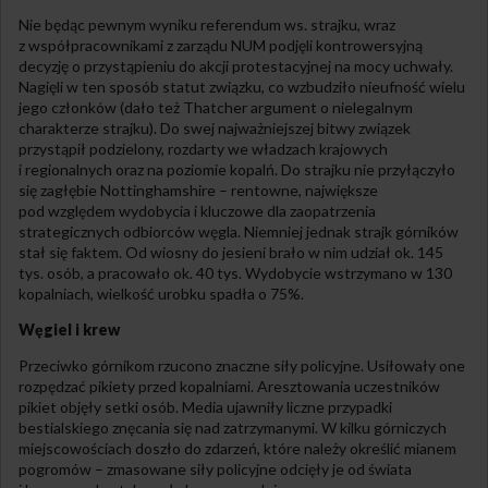
Nie będąc pewnym wyniku referendum ws. strajku, wraz
z współpracownikami z zarządu NUM podjęli kontrowersyjną
decyzję o przystąpieniu do akcji protestacyjnej na mocy uchwały.
Nagięli w ten sposób statut związku, co wzbudziło nieufność wielu
jego członków (dało też Thatcher argument o nielegalnym
charakterze strajku). Do swej najważniejszej bitwy związek
przystąpił podzielony, rozdarty we władzach krajowych
i regionalnych oraz na poziomie kopalń. Do strajku nie przyłączyło
się zagłębie Nottinghamshire – rentowne, największe
pod względem wydobycia i kluczowe dla zaopatrzenia
strategicznych odbiorców węgla. Niemniej jednak strajk górników
stał się faktem. Od wiosny do jesieni brało w nim udział ok. 145
tys. osób, a pracowało ok. 40 tys. Wydobycie wstrzymano w 130
kopalniach, wielkość urobku spadła o 75%.
Węgiel i krew
Przeciwko górnikom rzucono znaczne siły policyjne. Usiłowały one
rozpędzać pikiety przed kopalniami. Aresztowania uczestników
pikiet objęły setki osób. Media ujawniły liczne przypadki
bestialskiego znęcania się nad zatrzymanymi. W kilku górniczych
miejscowościach doszło do zdarzeń, które należy określić mianem
pogromów – zmasowane siły policyjne odcięły je od świata