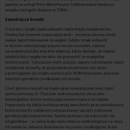
zapłatę za usługi Price Waterhouse. Odblokowanie funduszy
związku nastąpiło dopiero w 1986 r.
Samobójcze bramki
O porażce strajku zadecydowały także błędy związkowców.
Fatalny był moment rozpoczęcia akcji – wczesna wiosna, kiedy
maleje zapotrzebowanie na węgiel. Gdyby strajk wybuchł
w okresie wzmożonego popytu na ten surowiec, szanse
na wygraną byłyby znacznie większe, także dlatego, że nazbyt
wielkich ilości węgla nie dało się gromadzić ze względów
technicznych. Tymczasem małe zużycie, zapasy i utrzymanie części
wydobycia sprawiły, że gospodarka przetrwała ten okres,
a przeciąganie się strajku wyniszczyło NUM finansowo, znacznie
zubożyło górników i podkopało ich morale.
Choć górnicy cieszyli się tradycyjnie sympatią znacznej części
społeczeństwa, to Thatcher wykreowała ich obraz jako
darmozjadów, którzy wymuszają swoisty haracz na rządzie.
Pogorszyła się także kondycja mniej zamożnych grup zawodowych,
które porzuciły solidarystyczną postawę i zaczęły traktować
górników jak konkurentów. Społeczeństwo nie odwróciło się
od górników – w całym kraju miały miejsce setki inicjatyw na rzecz
ich poparcia, zebrano duże kwoty na pomoc strajkującym, liczni