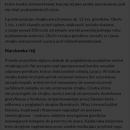
które trudno interpretować inaczej niż jako próbę zastraszenia, jeśli
nie chęć pozbawienia ich życia.
Łącznie podczas strajku aresztowano ok. 12 tys. górników. Około
5 tys. z nich stanęło przed sądem, większość została skazana,
z czego ponad 200 osób otrzymało wyroki powyżej jednego roku
pozbawienia wolności. Około tysiąca górników zostało w czasie
strajku wyrzuconych z pracy pod różnymi pretekstami.
Marchewka i kij
Przede wszystkim dążono jednak do pogłębienia podziałów wśród
strajkujących. Na wstępie rząd zaproponował bardzo wysokie
odprawy górnikom, którzy dobrowolnie odejdą z pracy. W trakcie
strajku każdy brytyjski górnik otrzymał imienny list od prezesa
zarządu kopalń, w którym był namawiany do wywarcia presji
na liderach związku w celu przerwania strajku. Osoby, które
nie przystąpiły do strajku, oprócz pensji otrzymywały dodatkowe
gratyfikacje z funduszu zorganizowanego przez Davida Harta –
milionera o poglądach skrajnie liberalnych. Wraz z innymi ludźmi
biznesu, inspirował i finansowo nagradzał on postawy
łamistrajkowe – rzekomo oddolne wystąpienia górników
wzywających kolegów do powrotu do pracy. Każda taka inicjatywa
była skrzętnie nagłaśniana przez wielkie media jako przykład tego,