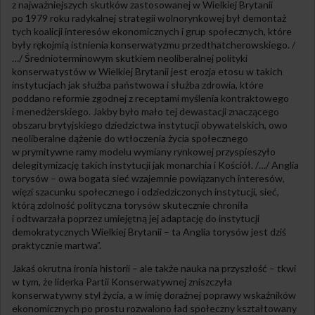
z najważniejszych skutków zastosowanej w Wielkiej Brytanii
po 1979 roku radykalnej strategii wolnorynkowej był demontaż
tych koalicji interesów ekonomicznych i grup społecznych, które
były rękojmią istnienia konserwatyzmu przedthatcherowskiego. /
…/ Średnioterminowym skutkiem neoliberalnej polityki
konserwatystów w Wielkiej Brytanii jest erozja etosu w takich
instytucjach jak służba państwowa i służba zdrowia, które
poddano reformie zgodnej z receptami myślenia kontraktowego
i menedżerskiego. Jakby było mało tej dewastacji znaczącego
obszaru brytyjskiego dziedzictwa instytucji obywatelskich, owo
neoliberalne dążenie do wtłoczenia życia społecznego
w prymitywne ramy modelu wymiany rynkowej przyspieszyło
delegitymizację takich instytucji jak monarchia i Kościół. /…/ Anglia
torysów – owa bogata sieć wzajemnie powiązanych interesów,
więzi szacunku społecznego i odziedziczonych instytucji, sieć,
którą zdolność polityczna torysów skutecznie chroniła
i odtwarzała poprzez umiejętną jej adaptację do instytucji
demokratycznych Wielkiej Brytanii – ta Anglia torysów jest dziś
praktycznie martwa”.
Jakaś okrutna ironia historii – ale także nauka na przyszłość – tkwi
w tym, że liderka Partii Konserwatywnej zniszczyła
konserwatywny styl życia, a w imię doraźnej poprawy wskaźników
ekonomicznych po prostu rozwalono ład społeczny kształtowany