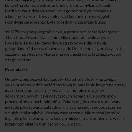
korzystną dla tego sektora. Choć proces zamykania kopalń
i redukcji zatrudnienia trwał, to jego tempo było niewielkie,
a kolejny kryzys naftowy polepszył koniunkturę na węgiel
i kondycję całej branży. Była to jednak cisza przed burzą.
W 1979 r. wybory wygrali torysi, a premierem została Margaret
Thatcher. „Żelazna Dama” nie tylko popierała wolny rynek
i uważała, że związki zawodowe są szkodliwe dla rozwoju
gospodarki. Od czasu obalenia rządu Heatha przez górniczy strajk,
szczególną, wręcz karykaturalną niechęcią darzyła związkowców
z tego sektora.
Przymiarki
Ustawy z pierwszych lat rządów Thatcher nałożyły na związki
wysoką odpowiedzialność finansową za narażenie innych na straty
materialne podczas strajków. Zakazano także strajków
solidarnościowych, czyli dotyczących poparcia dla postulatów
pracowników innych zakładów. Zakazy objęły często stosowaną
metodę pikietowania zakładów, mającą na celu niedopuszczenie
do nich łamistrajków i dostaw zaopatrzenia. Nie można już było
legalnie pikietować poza własnym miejscem zatrudnienia, a w nim
liczebność pikiet ograniczono do… 6 osób.