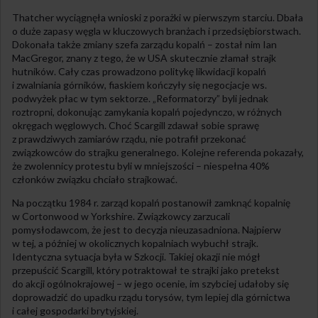
Thatcher wyciągnęła wnioski z porażki w pierwszym starciu. Dbała
o duże zapasy węgla w kluczowych branżach i przedsiębiorstwach.
Dokonała także zmiany szefa zarządu kopalń – został nim Ian
MacGregor, znany z tego, że w USA skutecznie złamał strajk
hutników. Cały czas prowadzono politykę likwidacji kopalń
i zwalniania górników, fiaskiem kończyły się negocjacje ws.
podwyżek płac w tym sektorze. „Reformatorzy” byli jednak
roztropni, dokonując zamykania kopalń pojedynczo, w różnych
okręgach węglowych. Choć Scargill zdawał sobie sprawę
z prawdziwych zamiarów rządu, nie potrafił przekonać
związkowców do strajku generalnego. Kolejne referenda pokazały,
że zwolennicy protestu byli w mniejszości – niespełna 40%
członków związku chciało strajkować.
Na początku 1984 r. zarząd kopalń postanowił zamknąć kopalnię
w Cortonwood w Yorkshire. Związkowcy zarzucali
pomysłodawcom, że jest to decyzja nieuzasadniona. Najpierw
w tej, a później w okolicznych kopalniach wybuchł strajk.
Identyczna sytuacja była w Szkocji. Takiej okazji nie mógł
przepuścić Scargill, który potraktował te strajki jako pretekst
do akcji ogólnokrajowej – w jego ocenie, im szybciej udałoby się
doprowadzić do upadku rządu torysów, tym lepiej dla górnictwa
i całej gospodarki brytyjskiej.