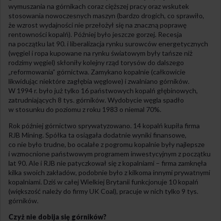
wymuszania na górnikach coraz cięższej pracy oraz wskutek
stosowania nowoczesnych maszyn (bardzo drogich, co sprawiło,
że wzrost wydajności nie przełożył się na znaczną poprawę
rentowności kopalń). Później było jeszcze gorzej. Recesja
na początku lat 90. i liberalizacja rynku surowców energetycznych
(węgiel i ropa kupowane na rynku światowym były tańsze niż
rodzimy węgiel) skłoniły kolejny rząd torysów do dalszego
„reformowania” górnictwa. Zamykano kopalnie (całkowicie
likwidując niektóre zagłębia węglowe) i zwalniano górników.
W 1994 r. było już tylko 16 państwowych kopalń głębinowych,
zatrudniających 8 tys. górników. Wydobycie węgla spadło
w stosunku do poziomu z roku 1983 o niemal 70%.
Rok później górnictwo sprywatyzowano. 14 kopalń kupiła firma
RJB Mining. Spółka ta osiągała dodatnie wyniki finansowe,
co nie było trudne, bo ocalałe z pogromu kopalnie były najlepsze
i wzmocnione państwowym programem inwestycyjnym z początku
lat 90. Ale i RJB nie patyczkował się z kopalniami – firma zamknęła
kilka swoich zakładów, podobnie było z kilkoma innymi prywatnymi
kopalniami. Dziś w całej Wielkiej Brytanii funkcjonuje 10 kopalń
(większość należy do firmy UK Coal), pracuje w nich tylko 9 tys.
górników.
Czyż nie dobija się górników?