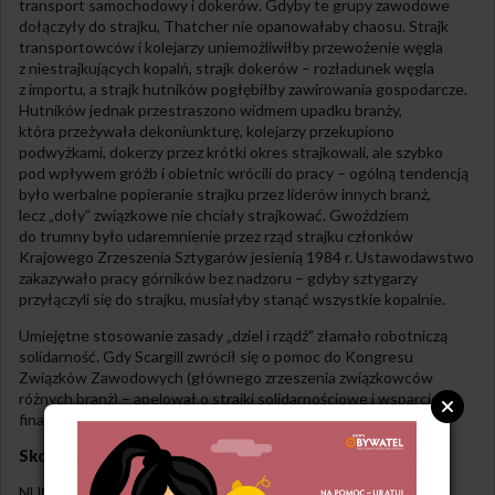
transport samochodowy i dokerów. Gdyby te grupy zawodowe
dołączyły do strajku, Thatcher nie opanowałaby chaosu. Strajk
transportowców i kolejarzy uniemożliwiłby przewożenie węgla
z niestrajkujących kopalń, strajk dokerów – rozładunek węgla
z importu, a strajk hutników pogłębiłby zawirowania gospodarcze.
Hutników jednak przestraszono widmem upadku branży,
która przeżywała dekoniunkturę, kolejarzy przekupiono
podwyżkami, dokerzy przez krótki okres strajkowali, ale szybko
pod wpływem gróźb i obietnic wrócili do pracy – ogólną tendencją
było werbalne popieranie strajku przez liderów innych branż,
lecz „doły” związkowe nie chciały strajkować. Gwoździem
do trumny było udaremnienie przez rząd strajku członków
Krajowego Zrzeszenia Sztygarów jesienią 1984 r. Ustawodawstwo
zakazywało pracy górników bez nadzoru – gdyby sztygarzy
przyłączyli się do strajku, musiałyby stanąć wszystkie kopalnie.
Umiejętne stosowanie zasady „dziel i rządź” złamało robotniczą
solidarność. Gdy Scargill zwrócił się o pomoc do Kongresu
Związków Zawodowych (głównego zrzeszenia związkowców
różnych branż) – apelował o strajki solidarnościowe i wsparcie
finansowe – nie wyszło z tego nic poza obietnicami.
Skok na kasę
NUM, związek dość zamożny, w wyniku długiego strajku popadł