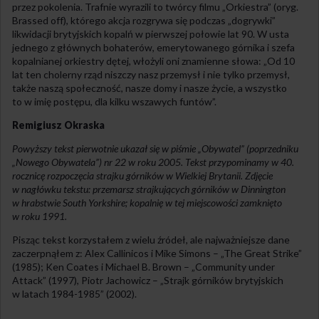
przez pokolenia. Trafnie wyrazili to twórcy filmu „Orkiestra” (oryg.
Brassed off), którego akcja rozgrywa się podczas „dogrywki”
likwidacji brytyjskich kopalń w pierwszej połowie lat 90. W usta
jednego z głównych bohaterów, emerytowanego górnika i szefa
kopalnianej orkiestry dętej, włożyli oni znamienne słowa: „Od 10
lat ten cholerny rząd niszczy nasz przemysł i nie tylko przemysł,
także naszą społeczność, nasze domy i nasze życie, a wszystko
to w imię postępu, dla kilku wszawych funtów”.
Remigiusz Okraska
Powyższy tekst pierwotnie ukazał się w piśmie „Obywatel” (poprzedniku
„Nowego Obywatela”) nr 22 w roku 2005. Tekst przypominamy w 40.
rocznicę rozpoczęcia strajku górników w Wielkiej Brytanii. Zdjęcie
w nagłówku tekstu: przemarsz strajkujących górników w Dinnington
w hrabstwie South Yorkshire; kopalnię w tej miejscowości zamknięto
w roku 1991.
Pisząc tekst korzystałem z wielu źródeł, ale najważniejsze dane
zaczerpnąłem z: Alex Callinicos i Mike Simons – „The Great Strike”
(1985); Ken Coates i Michael B. Brown – „Community under
Attack” (1997), Piotr Jachowicz – „Strajk górników brytyjskich
w latach 1984-1985” (2002).