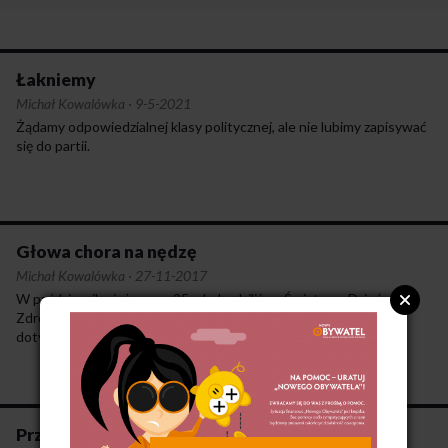
Łakniemy
Michał Kowalówka
·
9-5-2021
Żądamy odpowiedzialnej klasy politycznej, ale nie lubimy zapisywać
się do partii.
Głowa chora na nędzę
Michał Kowalówka
·
27-11-2017
W październiku już po raz 25. obchodziliśmy Światowy Dzień
Zdrowia Psychicznego. Funkcjonuje cała masa stereotypów
dotyczących problemów psychicznych.
Przekażmy sobie znak niepokoju