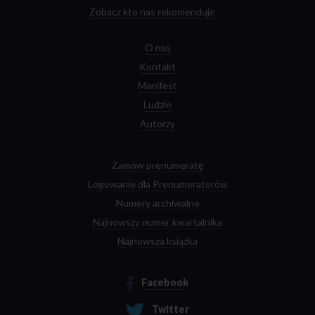
towarów spada nie tylko w tym sensie, że ich materialna żywotność
Zobacz kto nas rekomenduje
wydaje się ciągle zmniejszać. Konsumpcyjna tożsamość, budowana
w procesie otaczania się dobrami-symbolami, jest wyjątkowo
krucha.
O nas
Kontakt
Manifest
Ludzie
Autorzy
Zamów prenumeratę
Logowanie dla Prenumeratorów
Numery archiwalne
Najnowszy numer kwartalnika
Najnowsza książka
Facebook
Twitter