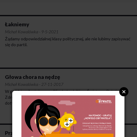
Łakniemy
Michał Kowalówka
·
9-5-2021
Żądamy odpowiedzialnej klasy politycznej, ale nie lubimy zapisywać
się do partii.
Głowa chora na nędzę
Michał Kowalówka
·
27-11-2017
W październiku już po raz 25. obchodziliśmy Światowy Dzień
Zdrowia Psychicznego. Funkcjonuje cała masa stereotypów
dotyczących problemów psychicznych.
Przekażmy sobie znak niepokoju