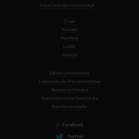
towarów spada nie tylko w tym sensie, że ich materialna żywotność
Zobacz kto nas rekomenduje
wydaje się ciągle zmniejszać. Konsumpcyjna tożsamość, budowana
w procesie otaczania się dobrami-symbolami, jest wyjątkowo
krucha.
O nas
Kontakt
Manifest
Ludzie
Autorzy
Zamów prenumeratę
Logowanie dla Prenumeratorów
Numery archiwalne
Najnowszy numer kwartalnika
Najnowsza książka
Facebook
Twitter