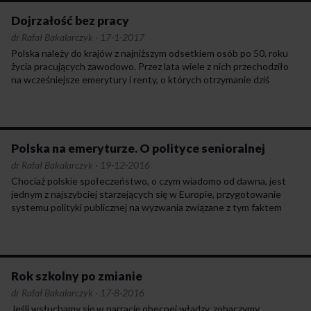
Dojrzałość bez pracy
dr Rafał Bakalarczyk
·
17-1-2017
Polska należy do krajów z najniższym odsetkiem osób po 50. roku
życia pracujących zawodowo. Przez lata wiele z nich przechodziło
na wcześniejsze emerytury i renty, o których otrzymanie dziś
znacznie trudniej. Obecnie coraz więcej osób starszych zasila
szeregi bezrobotnych, a w dodatku bardzo trudno powrócić
im w tym wieku na rynek pracy. Choć poziom zatrudnienia osób
na przedpolu starości wzrósł w ostatnich latach, Polska nadal jest
w tyle za unijnymi standardami. Zatrudnienie w grupie wiekowej
Polska na emeryturze. O polityce senioralnej
55–64 lat wyniosło w 2015 roku 45,8%, co jest najniższym
dr Rafał Bakalarczyk
·
19-12-2016
wskaźnikiem w całej Unii Europejskiej (średnia to 50,8%).
Chociaż polskie społeczeństwo, o czym wiadomo od dawna, jest
jednym z najszybciej starzejących się w Europie, przygotowanie
systemu polityki publicznej na wyzwania związane z tym faktem
przebiega bardzo opieszale. W głównym nurcie debaty publicznej
prawie w ogóle nie toczy się na ten temat dyskusja, choć poważne
konsekwencje starzenia się populacji będą widoczne niemal
w każdej dziedzinie życia społecznego i polityki państwa.
Rok szkolny po zmianie
dr Rafał Bakalarczyk
·
17-8-2016
Jeśli wsłuchamy się w narrację obecnej władzy, zobaczymy,