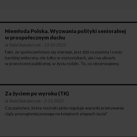
Niemłoda Polska. Wyzwania polityki senioralnej
w prospołecznym duchu
dr Rafał Bakalarczyk
·
13-10-2025
Fakt, że społeczeństwo się starzeje, jest dziś oczywisty i coraz
bardziej widoczny, nie tylko w statystykach, ale i na ulicach,
w przestrzeni publicznej, w życiu rodzin. To, co obserwujemy,
jednak i tak nie oddaje rzeczywistego obrazu, bowiem wiele osób
starszych jest wycofanych z życia społecznego czy wręcz
zmarginalizowanych w nim. Pozostają w domach lub – statystycznie
rzadziej – instytucjach leczniczych czy opiekuńczych, jakby
na marginesie społecznej uwagi.
Za życiem po wyroku (TK)
dr Rafał Bakalarczyk
·
2-11-2022
Czy państwo, które restrykcyjnie reguluje warunki przerywania
ciąży przynajmniej pomaga na kolejnych etapach życia?