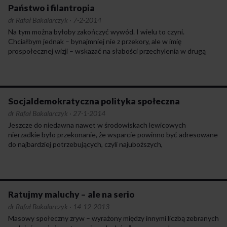
Państwo i filantropia
dr Rafał Bakalarczyk
·
7-2-2014
Na tym można byłoby zakończyć wywód. I wielu to czyni.
Chciałbym jednak – bynajmniej nie z przekory, ale w imię
prospołecznej wizji – wskazać na słabości przechylenia w drugą
stronę. Ma ono miejsce, gdy zaczynamy postrzegać i przedstawiać
WOŚP oraz podobne akcje wyłącznie przez pryzmat ich
negatywów, a w tle malujemy wizję państwa socjalnego, w tym
publicznej służby zdrowia, bez żadnej skazy ani słowa krytyki.
Symbolem tej postawy, dość w ostatnim czasie popularnej wśród
Socjaldemokratyczna polityka społeczna
części lewicowych internautów, mogą być hasła typu „Hate WOŚP,
dr Rafał Bakalarczyk
·
27-1-2014
love NFZ”. Myślę, że ten rodzaj myślenia i jego obecność w debacie
Jeszcze do niedawna nawet w środowiskach lewicowych
publicznej rodzi szereg pułapek, wręcz zagrożeń.
nierzadkie było przekonanie, że wsparcie powinno być adresowane
do najbardziej potrzebujących, czyli najuboższych,
a więc spełniających kryterium dochodowe. Dlaczego dzieci
Kulczyka miałyby dostawać tyle samo co dzieci z byłych PGR-ów
lub wielkomiejskich enklaw biedy? Środków mamy przecież mało,
a trzeba trafić do najbardziej potrzebujących, zaś korzystanie
ze świadczeń przez osoby z klasy średniej czy wyższej to przecież
Ratujmy maluchy – ale na serio
marnotrawstwo ograniczonych zasobów. Czy na pewno?
dr Rafał Bakalarczyk
·
14-12-2013
Masowy społeczny zryw – wyrażony między innymi liczbą zebranych