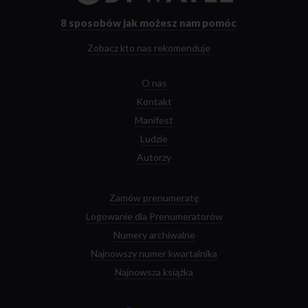
strony
głównej
8 sposobów
jak możesz nam pomóc
Zobacz kto nas rekomenduje
O nas
Kontakt
Manifest
Ludzie
Autorzy
Zamów prenumeratę
Logowanie dla Prenumeratorów
Numery archiwalne
Najnowszy numer kwartalnika
Najnowsza książka