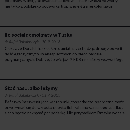
podpisów w imię „ratowania maluchów” – naprowadza na znany
nie tylko z polskiego podwórka trop wewnętrznej kolonizacji
przez warstwy, których świadomość, interesy i preferencje
uzyskują hegemonię i w sposób miękki zaszczepiają określone
postawy pozostałym grupom. W istocie retoryka, którą
od początku posługują się autorzy akcji „Ratuj Maluchy”, wyraża
„źle” rozumianą perspektywę korzyści przedstawicieli klasy średniej
Ile socjaldemokraty w Tusku
i ich rodzin. Występowano w obronie maluchów ogółem,
dr Rafał Bakalarczyk
·
30-9-2013
a tymczasem kryło się pod tym mniej lub bardziej uświadomione
Cieszy, że Donald Tusk coś zrozumiał, przechodząc drogę z pozycji
reprezentowanie interesów dziecka zadbanego, wyposażonego
dość egzotycznych i niebezpiecznych do nieco bardziej
w domu w odpowiedni kapitał kulturowy i materialny, żyjącego
pragmatycznych. Dobrze, że wie już, iż PKB nie mierzy wszystkiego,
w warunkach ekonomicznego i emocjonalnego bezpieczeństwa.
a państwo musi interweniować w rozmaite sfery życia zbiorowego,
do czego potrzebne są podatki. Nieco dziwi, że tak wytrawny
polityk opanowanie wspomnianego elementarza uznaje za przejaw
dojrzałości, ale cóż – należy życzyć dalszych, oby jak najszybszych
postępów na drodze ku zrozumieniu rzeczywistości społecznej.
Stać nas… albo leżymy
Póki co, poglądy, a tym bardziej czyny szefa rządu
dr Rafał Bakalarczyk
·
31-7-2013
z socjaldemokracją mają jednak niewiele wspólnego.
Państwo interweniujące w stosunki gospodarczo-społeczne może
przyczyniać się do wzrostu popytu (lub zahamowania jego spadku),
a ten będzie nakręcać gospodarkę. Nie przypadkiem Brazylia weszła
w fazę długotrwałego rozwoju właśnie dzięki wydobyciu z nędzy 20
milionów ludzi za pomocą państwowych świadczeń różnego
rodzaju. Zabezpieczenie przed biedą, wykluczeniem czy brakiem