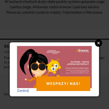
W wolnych chwilach drąży słabe punkty systemu gospodarczego
i politycznego. Meloman, esteta-koneser i patriota lokalny
Pomorza, ostatnio rozdarty między Trójmiastem a Warszawą.
Stokłosa, JOW-y i smród
Wiktor Sadłowski
·
15-2-2011
Powrót Henryka Stokłosy do Senatu i zmiany kodeksu wyborczego
to nie „wypadki przy pracy”, lecz symptomy tendencji
przybierających na sile co najmniej od trzydziestolecia.
WESPRZYJ NAS!
Zamknij
Strony
1