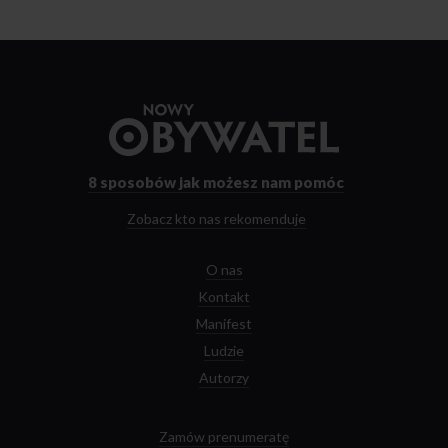
Przejdź
do
strony
głównej
8 sposobów
jak możesz nam pomóc
Zobacz kto nas rekomenduje
O nas
Kontakt
Manifest
Ludzie
Autorzy
Zamów prenumeratę