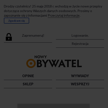
Drodzy czytelnicy! 25 maja 2018 r. wchodzą w życie nowe przepisy
dotyczące ochrony Waszych danych osobowych. Prosimy o
zapoznanie się z informacjami
Przeczytaj informacje
.
Zgadzam się
Zaprenumeruj!
Logowanie.
Rejestracja
Przejdź
do
strony
głównej
OPINIE
WYWIADY
SKLEP
WESPRZYJ