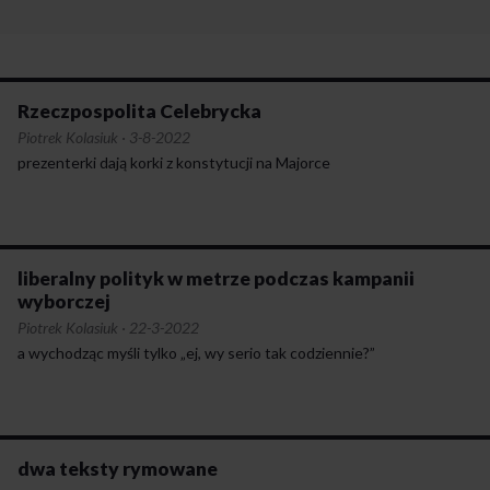
Rzeczpospolita Celebrycka
Piotrek Kolasiuk
·
3-8-2022
prezenterki dają korki z konstytucji na Majorce
liberalny polityk w metrze podczas kampanii
wyborczej
Piotrek Kolasiuk
·
22-3-2022
a wychodząc myśli tylko „ej, wy serio tak codziennie?”
dwa teksty rymowane