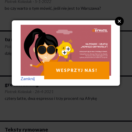
Piotrek Kolasiuk
·
5-1-2022
bo czy warto o tym mówić, jeśli nie jest to Warszawa?
tu mógł być twój ulubiony tekst, ale nie warto
Piotrek Kolasiuk
·
20-6-2021
dziękujemy wolna praso za laurki dla Kulczyków
WESPRZYJ NAS!
Zamknij
greenwashing
Piotrek Kolasiuk
·
26-4-2021
cztery latte, dwa espresso i trzy procent na Afrykę
Teksty rymowane