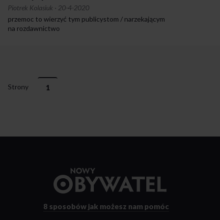
Piotrek Kolasiuk
·
20-4-2020
przemoc to wierzyć tym publicystom / narzekającym
na rozdawnictwo
Strony
1
Przejdź
do
strony
głównej
8 sposobów
jak możesz nam pomóc