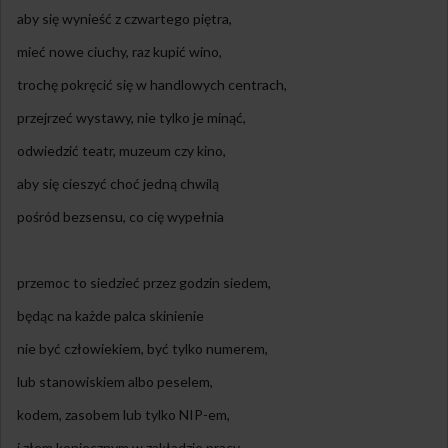
aby się wynieść z czwartego piętra,
mieć nowe ciuchy, raz kupić wino,
trochę pokręcić się w handlowych centrach,
przejrzeć wystawy, nie tylko je minąć,
odwiedzić teatr, muzeum czy kino,
aby się cieszyć choć jedną chwilą
pośród bezsensu, co cię wypełnia
przemoc to siedzieć przez godzin siedem,
będąc na każde palca skinienie
nie być człowiekiem, być tylko numerem,
lub stanowiskiem albo peselem,
kodem, zasobem lub tylko NIP-em,
i złem koniecznym w zakładzie pracy,