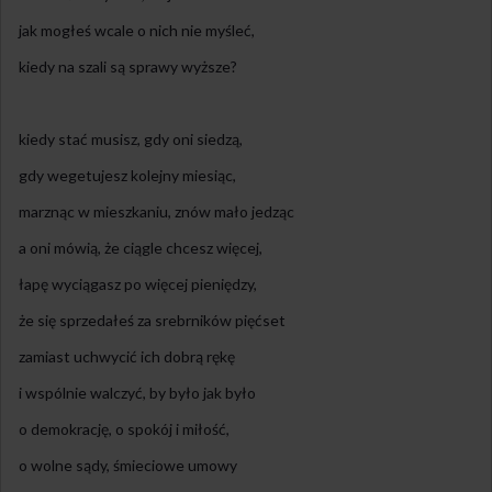
jak mogłeś wcale o nich nie myśleć,
kiedy na szali są sprawy wyższe?
kiedy stać musisz, gdy oni siedzą,
gdy wegetujesz kolejny miesiąc,
marznąc w mieszkaniu, znów mało jedząc
a oni mówią, że ciągle chcesz więcej,
łapę wyciągasz po więcej pieniędzy,
że się sprzedałeś za srebrników pięćset
zamiast uchwycić ich dobrą rękę
i wspólnie walczyć, by było jak było
o demokrację, o spokój i miłość,
o wolne sądy, śmieciowe umowy