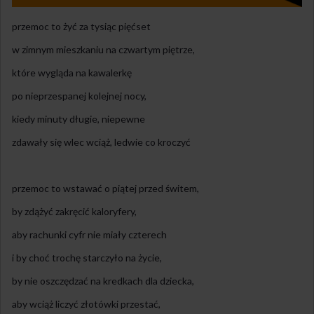
przemoc to żyć za tysiąc pięćset
w zimnym mieszkaniu na czwartym piętrze,
które wygląda na kawalerkę
po nieprzespanej kolejnej nocy,
kiedy minuty długie, niepewne
zdawały się wlec wciąż, ledwie co kroczyć
przemoc to wstawać o piątej przed świtem,
by zdążyć zakręcić kaloryfery,
aby rachunki cyfr nie miały czterech
i by choć trochę starczyło na życie,
by nie oszczędzać na kredkach dla dziecka,
aby wciąż liczyć złotówki przestać,