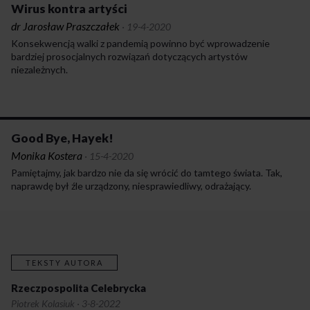
Wirus kontra artyści
dr Jarosław Praszczałek
·
19-4-2020
Konsekwencją walki z pandemią powinno być wprowadzenie
bardziej prosocjalnych rozwiązań dotyczących artystów
niezależnych.
Good Bye, Hayek!
Monika Kostera
·
15-4-2020
Pamiętajmy, jak bardzo nie da się wrócić do tamtego świata. Tak,
naprawdę był źle urządzony, niesprawiedliwy, odrażający.
TEKSTY AUTORA
Rzeczpospolita Celebrycka
Piotrek Kolasiuk
·
3-8-2022