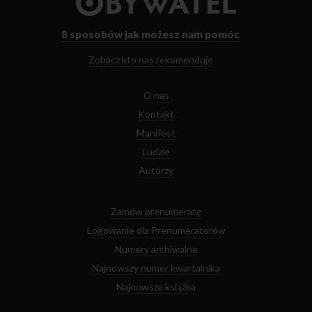
strony
głównej
8 sposobów
jak możesz nam pomóc
Zobacz kto nas rekomenduje
O nas
Kontakt
Manifest
Ludzie
Autorzy
Zamów prenumeratę
Logowanie dla Prenumeratorów
Numery archiwalne
Najnowszy numer kwartalnika
Najnowsza książka