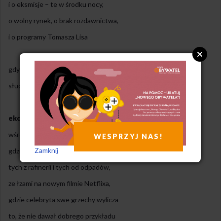
i o eksmisje – te w środku nocy,
o wolny rynek, o brak rozdawnictwa,
i o programy Tomasza Lisa
gdy mówić będą, o wszystkim tym bredząc
słuchaj uważnie – to właśnie przemoc
eko
wśród plastikowych plaż i odkręconych kranów,
WESPRZYJ NAS!
Zamknij
gdzie w pierś się bije milionerów paru
tych z rafinerii i tych od odpadów,
ze łzami na nowym filmie Netflixa,
gdzie celebryta swe grzechy wylicza
to, że nie dawał dobrego przykładu