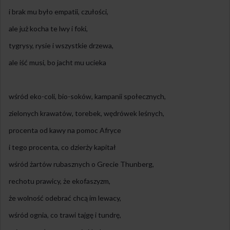
i brak mu było empatii, czułości,
ale już kocha te lwy i foki,
tygrysy, rysie i wszystkie drzewa,
ale iść musi, bo jacht mu ucieka
wśród eko-coli, bio-soków, kampanii społecznych,
zielonych krawatów, torebek, wędrówek leśnych,
procenta od kawy na pomoc Afryce
i tego procenta, co dzierży kapitał
wśród żartów rubasznych o Grecie Thunberg,
rechotu prawicy, że ekofaszyzm,
że wolność odebrać chcą im lewacy,
wśród ognia, co trawi tajgę i tundrę,