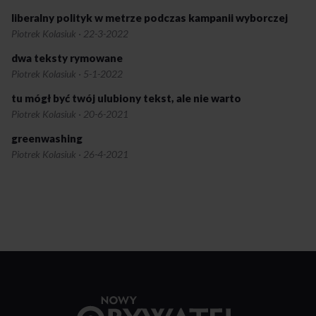
liberalny polityk w metrze podczas kampanii wyborczej
Piotrek Kolasiuk
·
22-3-2022
dwa teksty rymowane
Piotrek Kolasiuk
·
5-1-2022
tu mógł być twój ulubiony tekst, ale nie warto
Piotrek Kolasiuk
·
20-6-2021
greenwashing
Piotrek Kolasiuk
·
26-4-2021
Przejdź
do