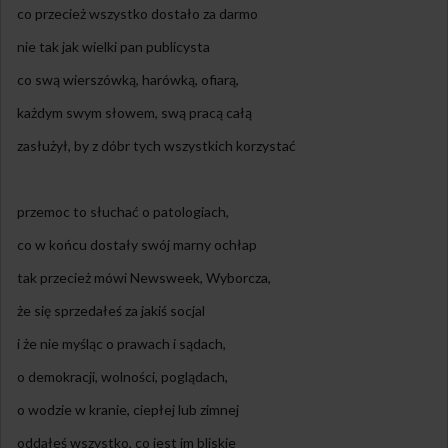
co przecież wszystko dostało za darmo
nie tak jak wielki pan publicysta
co swą wierszówką, harówką, ofiarą,
każdym swym słowem, swą pracą całą
zasłużył, by z dóbr tych wszystkich korzystać
przemoc to słuchać o patologiach,
co w końcu dostały swój marny ochłap
tak przecież mówi Newsweek, Wyborcza,
że się sprzedałeś za jakiś socjal
i że nie myśląc o prawach i sądach,
o demokracji, wolności, poglądach,
o wodzie w kranie, ciepłej lub zimnej
oddałeś wszystko, co jest im bliskie