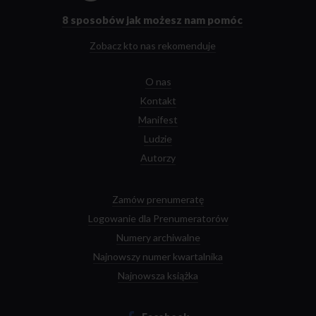
głównej
8 sposobów
jak możesz nam pomóc
Zobacz kto nas rekomenduje
O nas
Kontakt
Manifest
Ludzie
Autorzy
Zamów prenumeratę
Logowanie dla Prenumeratorów
Numery archiwalne
Najnowszy numer kwartalnika
Najnowsza książka