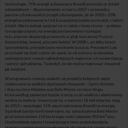
technologie, 75% energii zużywanej w Brazylii pochodzi ze źródeł
odnawialnych – dla porównania: w marcu 2007 r. przywódcy
państw członkowskich przyjęli zobowiązanie, że do 2020 r. 20%
energii produkowanej w Unii Europejskiej będzie pochodzić z takich
źródeł. Warto jednak spojrzeć na to także z innej strony – problem
rosnącego popytu na energię postanowiono rozwiązać
m.in. poprzez ekspansję przemysłu w głąb bezcennej Puszczy
Amazońskiej, zwanej „płucami świata”. W 2008 r., po kilku latach
spowolnienia, przyspieszono wycinanie puszczy. Prezydent Lula
przychylał się dość często do opinii, że od ochrony środowiska
ważniejszy jest rozwój najbiedniejszych regionów, ich modernizacja
i wzrost zatrudnienia. Twierdził, że nie można traktować Amazonii
jak świątyni.
W programach rozwoju znalazły się projekty kolejnych zapór
i elektrowni na wielkich dopływach Amazonki – Santo Ant
ô
nio
i Jirau na rzece Madeira oraz Belo Monte na rzece Xingu,
która według zamierzeń będzie trzecią co do wielkości elektrownią
wodną na świecie. Inwestycje te, o wartości 18 mld dolarów, mają
do 2013 r. zaspokajać 15% zapotrzebowania Brazylii na energię.
Są jednak bardzo kontrowersyjne, np. sama budowa Belo Monte
2
grozi zniszczeniem 150 km brzegu rzeki i zalaniem 450 km
lasu.
Uruchomienie zapory i towarzyszące temu przedsięwzięcia
przyniosą negatywne konsekwencje dla lokalnych społeczności,