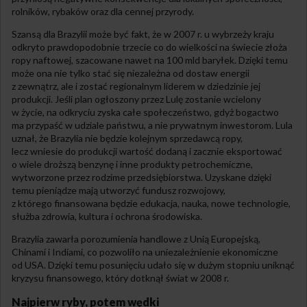
rolników, rybaków oraz dla cennej przyrody.
Szansą dla Brazylii może być fakt, że w 2007 r. u wybrzeży kraju
odkryto prawdopodobnie trzecie co do wielkości na świecie złoża
ropy naftowej, szacowane nawet na 100 mld baryłek. Dzięki temu
może ona nie tylko stać się niezależna od dostaw energii
z zewnątrz, ale i zostać regionalnym liderem w dziedzinie jej
produkcji. Jeśli plan ogłoszony przez Lulę zostanie wcielony
w życie, na odkryciu zyska całe społeczeństwo, gdyż bogactwo
ma przypaść w udziale państwu, a nie prywatnym inwestorom. Lula
uznał, że Brazylia nie będzie kolejnym sprzedawcą ropy,
lecz wniesie do produkcji wartość dodaną i zacznie eksportować
o wiele droższą benzynę i inne produkty petrochemiczne,
wytworzone przez rodzime przedsiębiorstwa. Uzyskane dzięki
temu pieniądze mają utworzyć fundusz rozwojowy,
z którego finansowana będzie edukacja, nauka, nowe technologie,
służba zdrowia, kultura i ochrona środowiska.
Brazylia zawarła porozumienia handlowe z Unią Europejską,
Chinami i Indiami, co pozwoliło na uniezależnienie ekonomiczne
od USA. Dzięki temu posunięciu udało się w dużym stopniu uniknąć
kryzysu finansowego, który dotknął świat w 2008 r.
Najpierw ryby, potem wędki