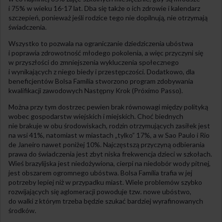
i 75% w wieku 16-17 lat. Dba się także o ich zdrowie i kalendarz
szczepień, ponieważ jeśli rodzice tego nie dopilnują, nie otrzymają
świadczenia.
Wszystko to pozwala na ograniczanie dziedziczenia ubóstwa
i poprawia zdrowotność młodego pokolenia, a więc przyczyni się
w przyszłości do zmniejszenia wykluczenia społecznego
i wynikających z niego biedy i przestępczości. Dodatkowo, dla
beneficjentów Bolsa Família stworzono program zdobywania
kwalifikacji zawodowych Następny Krok (Próximo Passo).
Można przy tym dostrzec pewien brak równowagi między polityką
wobec gospodarstw wiejskich i miejskich. Choć biednych
nie brakuje w obu środowiskach, rodzin otrzymujących zasiłek jest
na wsi 41%, natomiast w miastach „tylko” 17%, a w Sao Paulo i Rio
de Janeiro nawet poniżej 10%. Najczęstszą przyczyną odbierania
prawa do świadczenia jest zbyt niska frekwencja dzieci w szkołach.
Wieś brazylijska jest niedożywiona, cierpi na niedobór wody pitnej,
jest obszarem ogromnego ubóstwa. Bolsa Família trafia w jej
potrzeby lepiej niż w przypadku miast. Wiele problemów szybko
rozwijających się aglomeracji powoduje tzw. nowe ubóstwo,
do walki z którym trzeba będzie szukać bardziej wyrafinowanych
środków.