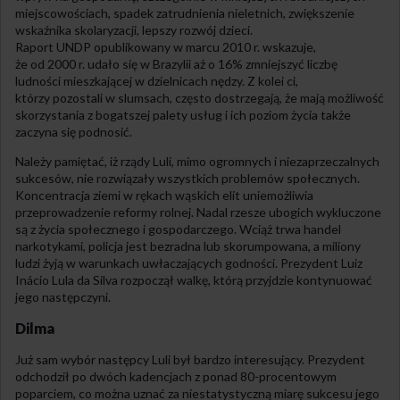
miejscowościach, spadek zatrudnienia nieletnich, zwiększenie
wskaźnika skolaryzacji, lepszy rozwój dzieci.
Raport UNDP opublikowany w marcu 2010 r. wskazuje,
że od 2000 r. udało się w Brazylii aż o 16% zmniejszyć liczbę
ludności mieszkającej w dzielnicach nędzy. Z kolei ci,
którzy pozostali w slumsach, często dostrzegają, że mają możliwość
skorzystania z bogatszej palety usług i ich poziom życia także
zaczyna się podnosić.
Należy pamiętać, iż rządy Luli, mimo ogromnych i niezaprzeczalnych
sukcesów, nie rozwiązały wszystkich problemów społecznych.
Koncentracja ziemi w rękach wąskich elit uniemożliwia
przeprowadzenie reformy rolnej. Nadal rzesze ubogich wykluczone
są z życia społecznego i gospodarczego. Wciąż trwa handel
narkotykami, policja jest bezradna lub skorumpowana, a miliony
ludzi żyją w warunkach uwłaczających godności. Prezydent Luiz
Inácio Lula da Silva rozpoczął walkę, którą przyjdzie kontynuować
jego następczyni.
Dilma
Już sam wybór następcy Luli był bardzo interesujący. Prezydent
odchodził po dwóch kadencjach z ponad 80-procentowym
poparciem, co można uznać za niestatystyczną miarę sukcesu jego