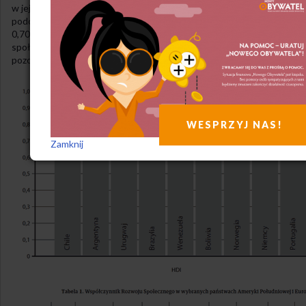
w jej przypadku 0,551, a obecnie kształtuje się na poziomie 0,699,
podczas gdy średnia dla Ameryki Łacińskiej i Karaibów wynosi
0,706. Jednak postęp jest niezaprzeczalny, a kontynuacja polityki
społecznej i gospodarczej prezydenta Luli pozwoli Brazylii dogonić
pozostałe kraje regionu.
WESPRZYJ NAS!
Zamknij