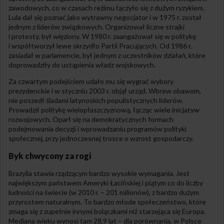
zawodowych, co w czasach reżimu łączyło się z dużym ryzykiem.
Lula dał się poznać jako wytrawny negocjator i w 1975 r. został
jednym z liderów związkowych. Organizował liczne strajki
i protesty, był więziony. W 1980 r. zaangażował się w politykę
i współtworzył lewe skrzydło Partii Pracujących. Od 1986 r.
zasiadał w parlamencie, był jednym z uczestników działań, które
doprowadziły do ustąpienia władz wojskowych.
Za czwartym podejściem udało mu się wygrać wybory
prezydenckie i w styczniu 2003 r. objął urząd. Wbrew obawom,
nie poszedł śladami latynoskich populistycznych liderów.
Prowadził politykę wielopłaszczyznową, łącząc wiele inicjatyw
rozwojowych. Oparł się na demokratycznych formach
podejmowania decyzji i wprowadzaniu programów polityki
społecznej, przy jednoczesnej trosce o wzrost gospodarczy.
Byk chwycony za rogi
Brazylia stawia rządzącym bardzo wysokie wymagania. Jest
największym państwem Ameryki Łacińskiej i piątym co do liczby
ludności na świecie (w 2010 r. – 201 milionów), z bardzo dużym
przyrostem naturalnym. To bardzo młode społeczeństwo, które
zmaga się z zupełnie innymi bolączkami niż starzejąca się Europa.
Mediana wieku wynosi tam 28,9 lat – dla porównania, w Polsce