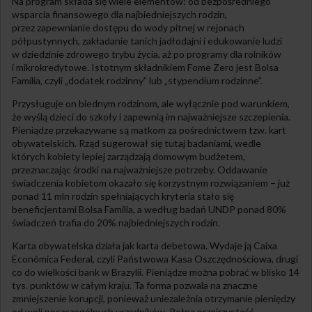
Na program składa się wiele elementów: od bezpośredniego
wsparcia finansowego dla najbiedniejszych rodzin,
przez zapewnianie dostępu do wody pitnej w rejonach
półpustynnych, zakładanie tanich jadłodajni i edukowanie ludzi
w dziedzinie zdrowego trybu życia, aż po programy dla rolników
i mikrokredytowe. Istotnym składnikiem Fome Zero jest Bolsa
Família, czyli „dodatek rodzinny” lub „stypendium rodzinne”.
Przysługuje on biednym rodzinom, ale wyłącznie pod warunkiem,
że wyślą dzieci do szkoły i zapewnią im najważniejsze szczepienia.
Pieniądze przekazywane są matkom za pośrednictwem tzw. kart
obywatelskich. Rząd sugerował się tutaj badaniami, wedle
których kobiety lepiej zarządzają domowym budżetem,
przeznaczając środki na najważniejsze potrzeby. Oddawanie
świadczenia kobietom okazało się korzystnym rozwiązaniem – już
ponad 11 mln rodzin spełniających kryteria stało się
beneficjentami Bolsa Família, a według badań UNDP ponad 80%
świadczeń trafia do 20% najbiedniejszych rodzin.
Karta obywatelska działa jak karta debetowa. Wydaje ją Caixa
Econômica Federal, czyli Państwowa Kasa Oszczędnościowa, drugi
co do wielkości bank w Brazylii. Pieniądze można pobrać w blisko 14
tys. punktów w całym kraju. Ta forma pozwala na znaczne
zmniejszenie korupcji, ponieważ uniezależnia otrzymanie pieniędzy
od woli poszczególnych urzędników. Pełną przejrzystość