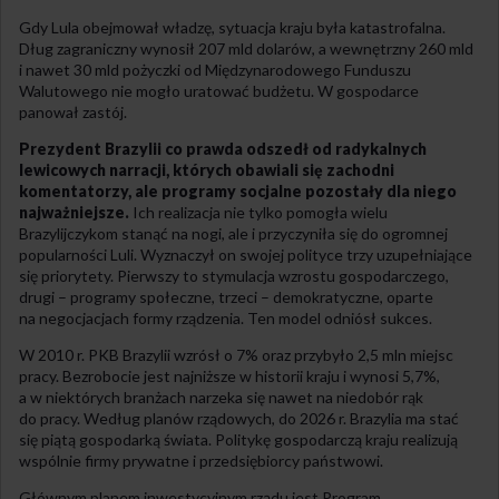
Gdy Lula obejmował władzę, sytuacja kraju była katastrofalna.
Dług zagraniczny wynosił 207 mld dolarów, a wewnętrzny 260 mld
i nawet 30 mld pożyczki od Międzynarodowego Funduszu
Walutowego nie mogło uratować budżetu. W gospodarce
panował zastój.
Prezydent Brazylii co prawda odszedł od radykalnych
lewicowych narracji, których obawiali się zachodni
komentatorzy, ale programy socjalne pozostały dla niego
najważniejsze.
Ich realizacja nie tylko pomogła wielu
Brazylijczykom stanąć na nogi, ale i przyczyniła się do ogromnej
popularności Luli. Wyznaczył on swojej polityce trzy uzupełniające
się priorytety. Pierwszy to stymulacja wzrostu gospodarczego,
drugi – programy społeczne, trzeci – demokratyczne, oparte
na negocjacjach formy rządzenia. Ten model odniósł sukces.
W 2010 r. PKB Brazylii wzrósł o 7% oraz przybyło 2,5 mln miejsc
pracy. Bezrobocie jest najniższe w historii kraju i wynosi 5,7%,
a w niektórych branżach narzeka się nawet na niedobór rąk
do pracy. Według planów rządowych, do 2026 r. Brazylia ma stać
się piątą gospodarką świata. Politykę gospodarczą kraju realizują
wspólnie firmy prywatne i przedsiębiorcy państwowi.
Głównym planem inwestycyjnym rządu jest Program