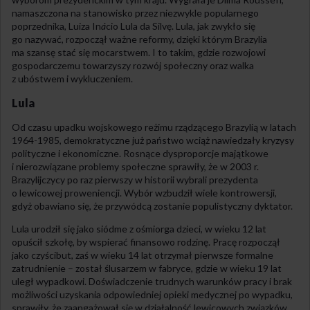
namaszczona na stanowisko przez niezwykle popularnego
poprzednika, Luiza In
á
cio Lula da Silvę. Lula, jak zwykło się
go nazywać, rozpoczął ważne reformy, dzięki którym Brazylia
ma szansę stać się mocarstwem. I to takim, gdzie rozwojowi
gospodarczemu towarzyszy rozwój społeczny oraz walka
z ubóstwem i wykluczeniem.
Lula
Od czasu upadku wojskowego reżimu rządzącego Brazylią w latach
1964-1985, demokratyczne już państwo wciąż nawiedzały kryzysy
polityczne i ekonomiczne. Rosnące dysproporcje majątkowe
i nierozwiązane problemy społeczne sprawiły, że w 2003 r.
Brazylijczycy po raz pierwszy w historii wybrali prezydenta
o lewicowej proweniencji. Wybór wzbudził wiele kontrowersji,
gdyż obawiano się, że przywódcą zostanie populistyczny dyktator.
Lula urodził się jako siódme z ośmiorga dzieci, w wieku 12 lat
opuścił szkołę, by wspierać finansowo rodzinę. Pracę rozpoczął
jako czyścibut, zaś w wieku 14 lat otrzymał pierwsze formalne
zatrudnienie – został ślusarzem w fabryce, gdzie w wieku 19 lat
uległ wypadkowi. Doświadczenie trudnych warunków pracy i brak
możliwości uzyskania odpowiedniej opieki medycznej po wypadku,
sprawiły, że zaangażował się w działalność lewicowych związków