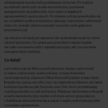
odsiadywania wyroku była poddawana torturom. Po wyjściu
na wolność ukończyła studia ekonomiczne i ponownie
zaangażowała się politycznie, tym razem w legalnych
ugrupowaniach opozycyjnych. Po zmianie ustroju powoli pięła się
po szczeblach politycznej kariery, zajmując stanowisko sekretarza
stanu ds. energii, ministra energii i wreszcie szefa gabinetu
prezydenta Luli.
Jej sukcesy nie będą już zapewne tak spektakularne jak te, które
odniósł jej mentor. Do zadań pani prezydent należeć będzie
nie tylko wyrywanie ludzi z największej nędzy, ale i poszerzenie
szeregów klasy średniej.
Co dalej?
Luiz In
á
cio Lula da Silva uczynił pierwsze, bardzo ważne kroki
w walce z ubóstwem, wykluczeniem, rozwarstwieniem
i przestępczością. Zapewne Dilma Rousseff pójdzie w jego ślady.
Brazylia ma szansę nie tylko stać się regionalnym liderem, ale także
konkurencją ideową dla Zachodu oraz Chin, które przedkładają
rozwój gospodarczy nad społeczny. Wykluwa się bowiem w Brazylii
w pełni demokratyczny model, w którym wzrost gospodarczy
i stabilizacja ekonomiczna idą w parze z mądrą redystrybucją dóbr
i rozwojem społecznym.