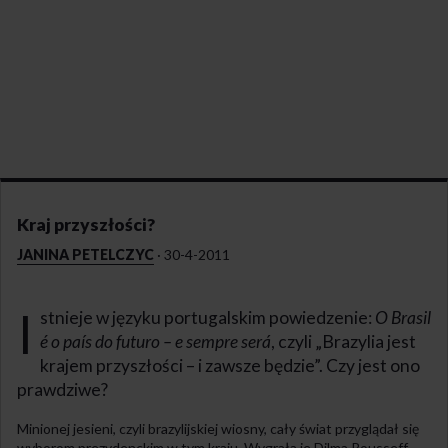
Kraj przyszłości?
JANINA PETELCZYC
·
30-4-2011
I
stnieje w języku portugalskim powiedzenie:
O
Brasil
é o país do futuro – e sempre será
, czyli „Brazylia jest
krajem przyszłości – i zawsze będzie”. Czy jest ono
prawdziwe?
Minionej jesieni, czyli brazylijskiej wiosny, cały świat przyglądał się
wyborom prezydenckim w tym kraju. Wygrała je Dilma Rousseff,