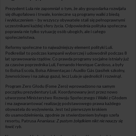
Prezydent Lula nie zapomniał o tym, że aby gospodarka rozwijała
się długofalowo i trwale, konieczne są programy walki z biedą
i wykluczeniem – by wszyscy obywatele stali się pełnoprawnymi
uczestnikami każdej sfery życia. Odpowiednia polityka społeczna
poprawia nie tylko sytuację osób ubogich, ale i całego
społeczeństwa.
Reformy społeczne to najważniejszy element polityki Luli.
Podkreślał to podczas kampanii wyborczej i udowodnił podczas 8
lat sprawowania rządów. Co prawda programy socjalne istniały już
za czasów poprzednika Luli, Fernando Henrique Cardoso, a były
to Bolsa Escola, Bolsa Alimentaçao i Auxílio Gás (zasiłek szkolny,
żywnościowy i na zakup gazu), lecz Lula je ujednolicił i rozwinął.
Program Zero Głodu (Fome Zero) wprowadzono na samym
początku prezydentury Luli. Koordynowany jest przez nowo
utworzone Ministerstwo Rozwoju Społecznego i Walki z Głodem
i ma zagwarantować realizację podstawowego prawa każdego
obywatela do wyżywienia. Jest też pierwszym krokiem
do usamodzielnienia, zgodnie ze stwierdzeniem byłego szefa
resortu, Patrusa Ananiasa:
Z pustym żołądkiem nikt nie nauczy się
łowić ryb
.