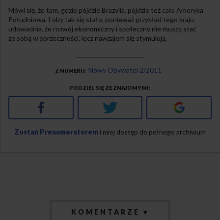
Mówi się, że tam, gdzie pójdzie Brazylia, pójdzie też cała Ameryka
Południowa. I oby tak się stało, ponieważ przykład tego kraju
udowadnia, że rozwój ekonomiczny i społeczny nie muszą stać
ze sobą w sprzeczności, lecz nawzajem się stymulują.
Nowy Obywatel 2/2011
Z NUMERU
PODZIEL SIĘ ZE ZNAJOMYMI
Facebook
Twitter
Google+
Zostań Prenumeratorem
i miej dostęp do pełnego archiwum
KOMENTARZE ▾