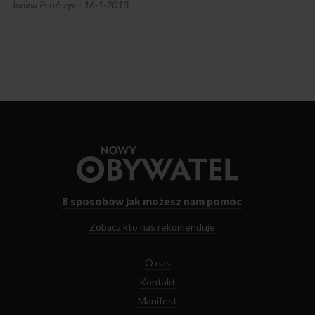
Janina Petelczyc
·
16-1-2013
Przejdź
do
strony
głównej
8 sposobów
jak możesz nam pomóc
Zobacz kto nas rekomenduje
O nas
Kontakt
Manifest