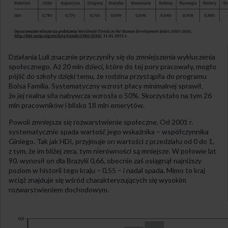
Działania Luli znacznie przyczyniły się do zmniejszenia wykluczenia
społecznego. Aż 20 mln dzieci, które do tej pory pracowały, mogło
pójść do szkoły dzięki temu, że rodzina przystąpiła do programu
Bolsa Família. Systematyczny wzrost płacy minimalnej sprawił,
że jej realna siła nabywcza wzrosła o 50%. Skorzystało na tym 26
mln pracowników i blisko 18 mln emerytów.
Powoli zmniejsza się rozwarstwienie społeczne. Od 2001 r.
systematycznie spada wartość jego wskaźnika – współczynnika
Giniego. Tak jak HDI, przyjmuje on wartości z przedziału od 0 do 1,
z tym, że im bliżej zera, tym nierówności są mniejsze. W połowie lat
90. wynosił on dla Brazylii 0,66, obecnie zaś osiągnął najniższy
poziom w historii tego kraju – 0,55 – i nadal spada. Mimo to kraj
wciąż znajduje się wśród charakteryzujących się wysokim
rozwarstwieniem dochodowym.