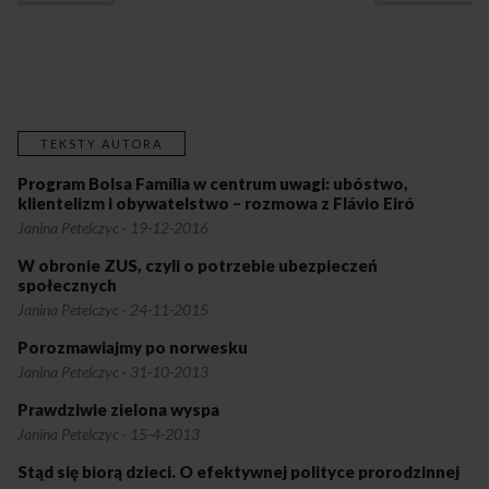
TEKSTY AUTORA
Program Bolsa Família w centrum uwagi: ubóstwo,
klientelizm i obywatelstwo – rozmowa z Flávio Eiró
Janina Petelczyc
·
19-12-2016
W obronie ZUS, czyli o potrzebie ubezpieczeń
społecznych
Janina Petelczyc
·
24-11-2015
Porozmawiajmy po norwesku
Janina Petelczyc
·
31-10-2013
Prawdziwie zielona wyspa
Janina Petelczyc
·
15-4-2013
Stąd się biorą dzieci. O efektywnej polityce prorodzinnej