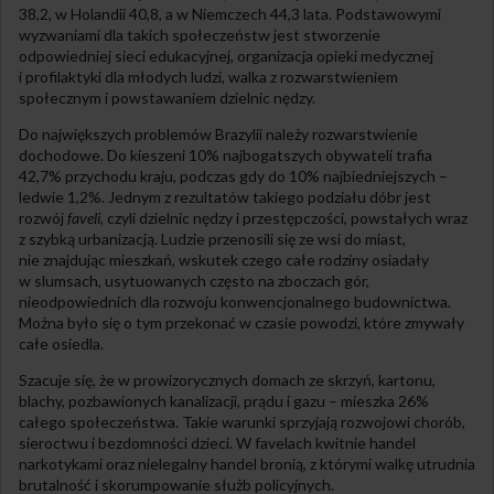
38,2, w Holandii 40,8, a w Niemczech 44,3 lata. Podstawowymi
wyzwaniami dla takich społeczeństw jest stworzenie
odpowiedniej sieci edukacyjnej, organizacja opieki medycznej
i profilaktyki dla młodych ludzi, walka z rozwarstwieniem
społecznym i powstawaniem dzielnic nędzy.
Do największych problemów Brazylii należy rozwarstwienie
dochodowe. Do kieszeni 10% najbogatszych obywateli trafia
42,7% przychodu kraju, podczas gdy do 10% najbiedniejszych –
ledwie 1,2%. Jednym z rezultatów takiego podziału dóbr jest
rozwój
faveli
, czyli dzielnic nędzy i przestępczości, powstałych wraz
z szybką urbanizacją. Ludzie przenosili się ze wsi do miast,
nie znajdując mieszkań, wskutek czego całe rodziny osiadały
w slumsach, usytuowanych często na zboczach gór,
nieodpowiednich dla rozwoju konwencjonalnego budownictwa.
Można było się o tym przekonać w czasie powodzi, które zmywały
całe osiedla.
Szacuje się, że w prowizorycznych domach ze skrzyń, kartonu,
blachy, pozbawionych kanalizacji, prądu i gazu – mieszka 26%
całego społeczeństwa. Takie warunki sprzyjają rozwojowi chorób,
sieroctwu i bezdomności dzieci. W favelach kwitnie handel
narkotykami oraz nielegalny handel bronią, z którymi walkę utrudnia
brutalność i skorumpowanie służb policyjnych.