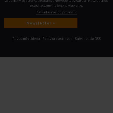
Zrobiliśmy tę stronę, składamy „Nowego Obywatela”. Nasz dochód
przeznaczamy na jego wydawanie.
Zatrudnij nas do projektu!
Newsletter »
Regulamin sklepu
·
Polityka ciasteczek
·
Subskrypcja RSS