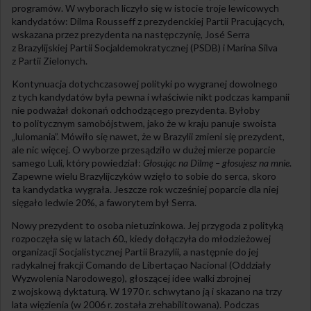
programów. W wyborach liczyło się w istocie troje lewicowych
kandydatów: Dilma Rousseff z prezydenckiej Partii Pracujących,
wskazana przez prezydenta na następczynię, José Serra
z Brazylijskiej Partii Socjaldemokratycznej (PSDB) i Marina Silva
z Partii Zielonych.
Kontynuacja dotychczasowej polityki po wygranej dowolnego
z tych kandydatów była pewna i właściwie nikt podczas kampanii
nie podważał dokonań odchodzącego prezydenta. Byłoby
to politycznym samobójstwem, jako że w kraju panuje swoista
„lulomania”. Mówiło się nawet, że w Brazylii zmieni się prezydent,
ale nic więcej. O wyborze przesądziło w dużej mierze poparcie
samego Luli, który powiedział:
Głosując na Dilmę – głosujesz na mnie
.
Zapewne wielu Brazylijczyków wzięło to sobie do serca, skoro
ta kandydatka wygrała. Jeszcze rok wcześniej poparcie dla niej
sięgało ledwie 20%, a faworytem był Serra.
Nowy prezydent to osoba nietuzinkowa. Jej przygoda z polityką
rozpoczęła się w latach 60., kiedy dołączyła do młodzieżowej
organizacji Socjalistycznej Partii Brazylii, a następnie do jej
radykalnej frakcji Comando de Libertaçao Nacional (Oddziały
Wyzwolenia Narodowego), głoszącej idee walki zbrojnej
z wojskową dyktaturą. W 1970 r. schwytano ją i skazano na trzy
lata więzienia (w 2006 r. została zrehabilitowana). Podczas