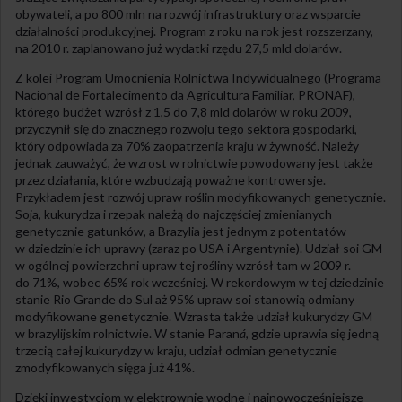
obywateli, a po 800 mln na rozwój infrastruktury oraz wsparcie
działalności produkcyjnej. Program z roku na rok jest rozszerzany,
na 2010 r. zaplanowano już wydatki rzędu 27,5 mld dolarów.
Z kolei Program Umocnienia Rolnictwa Indywidualnego (Programa
Nacional de Fortalecimento da Agricultura Familiar, PRONAF),
którego budżet wzrósł z 1,5 do 7,8 mld dolarów w roku 2009,
przyczynił się do znacznego rozwoju tego sektora gospodarki,
który odpowiada za 70% zaopatrzenia kraju w żywność. Należy
jednak zauważyć, że wzrost w rolnictwie powodowany jest także
przez działania, które wzbudzają poważne kontrowersje.
Przykładem jest rozwój upraw roślin modyfikowanych genetycznie.
Soja, kukurydza i rzepak należą do najczęściej zmienianych
genetycznie gatunków, a Brazylia jest jednym z potentatów
w dziedzinie ich uprawy (zaraz po USA i Argentynie). Udział soi GM
w ogólnej powierzchni upraw tej rośliny wzrósł tam w 2009 r.
do 71%, wobec 65% rok wcześniej. W rekordowym w tej dziedzinie
stanie Rio Grande do Sul aż 95% upraw soi stanowią odmiany
modyfikowane genetycznie. Wzrasta także udział kukurydzy GM
w brazylijskim rolnictwie. W stanie Paran
á
, gdzie uprawia się jedną
trzecią całej kukurydzy w kraju, udział odmian genetycznie
zmodyfikowanych sięga już 41%.
Dzięki inwestycjom w elektrownie wodne i najnowocześniejsze