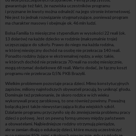
gwarantuje też fakt, że nazwiska uczestników programu
i przyznane im kwoty można odnaleźć na jego stronie internetowej.
Nie jest to jednak rozwiązanie stygmatyzujące, ponieważ program
ma charakter masowy i obejmuje ok. 46 mln ludzi.
Bolsa Família to miesięczne stypendium w wysokości 22 reali (ok.
13 dolarów) na każde dziecko w rodzinie (maksymalnie troje)
uczęszczające do szkoły. Prawo do niego ma każda rodzina,
w której miesięczny dochód na osobę nie przekracza 140 reali.
Ponadto rodziny żyjące w ekstremalnej nędzy, a więc takie,
w których dochód nie przekracza 70 reali na osobę miesięcznie,
mogą otrzymać dodatkowe 68 reali. Warto dodać, że łączny koszt
programu nie przekracza 0,5% PKB Brazylii.
Wielkim problemem pozostaje praca dzieci. Mimo konstytucyjnych
zapisów, miliony najmłodszych obywateli pracują, by uniknąć głodu.
Dominuje też przekonanie, że skoro rodzice w ich wieku
wykonywali pracę zarobkową, to one również powinny. Poważną
bolączką jest także niewystarczająca liczba wiejskich szkół.
Działanie programu przyczyniło się do zmniejszenia problemu pracy
dzieci o połowę. Jest on pewną formą umowy między państwem
a obywatelami. Najbiedniejsze rodziny otrzymują pieniądze,
ale w zamian dbają o edukację dzieci, które muszą uczestniczyć
w co najmniej 85% zajęć szkolnych miesięcznie, gdy są młodsze