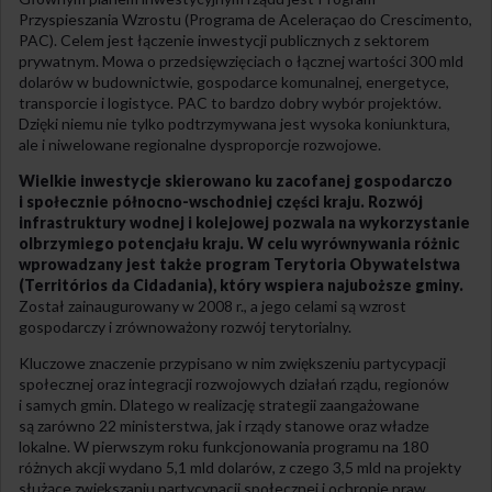
Przyspieszania Wzrostu (Programa de Aceleraçao do Crescimento,
PAC). Celem jest łączenie inwestycji publicznych z sektorem
prywatnym. Mowa o przedsięwzięciach o łącznej wartości 300 mld
dolarów w budownictwie, gospodarce komunalnej, energetyce,
transporcie i logistyce. PAC to bardzo dobry wybór projektów.
Dzięki niemu nie tylko podtrzymywana jest wysoka koniunktura,
ale i niwelowane regionalne dysproporcje rozwojowe.
Wielkie inwestycje skierowano ku zacofanej gospodarczo
i społecznie północno-wschodniej części kraju. Rozwój
infrastruktury wodnej i kolejowej pozwala na wykorzystanie
olbrzymiego potencjału kraju. W celu wyrównywania różnic
wprowadzany jest także program Terytoria Obywatelstwa
(Territórios da Cidadania), który wspiera najuboższe gminy.
Został zainaugurowany w 2008 r., a jego celami są wzrost
gospodarczy i zrównoważony rozwój terytorialny.
Kluczowe znaczenie przypisano w nim zwiększeniu partycypacji
społecznej oraz integracji rozwojowych działań rządu, regionów
i samych gmin. Dlatego w realizację strategii zaangażowane
są zarówno 22 ministerstwa, jak i rządy stanowe oraz władze
lokalne. W pierwszym roku funkcjonowania programu na 180
różnych akcji wydano 5,1 mld dolarów, z czego 3,5 mld na projekty
służące zwiększaniu partycypacji społecznej i ochronie praw