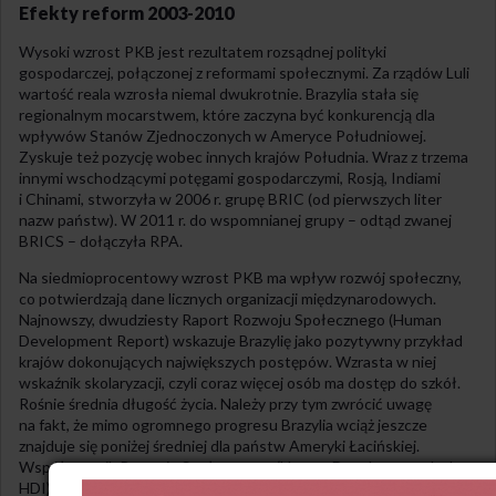
Efekty reform 2003-2010
Wysoki wzrost PKB jest rezultatem rozsądnej polityki
gospodarczej, połączonej z reformami społecznymi. Za rządów Luli
wartość reala wzrosła niemal dwukrotnie. Brazylia stała się
regionalnym mocarstwem, które zaczyna być konkurencją dla
wpływów Stanów Zjednoczonych w Ameryce Południowej.
Zyskuje też pozycję wobec innych krajów Południa. Wraz z trzema
innymi wschodzącymi potęgami gospodarczymi, Rosją, Indiami
i Chinami, stworzyła w 2006 r. grupę BRIC (od pierwszych liter
nazw państw). W 2011 r. do wspomnianej grupy – odtąd zwanej
BRICS – dołączyła RPA.
Na siedmioprocentowy wzrost PKB ma wpływ rozwój społeczny,
co potwierdzają dane licznych organizacji międzynarodowych.
Najnowszy, dwudziesty Raport Rozwoju Społecznego (Human
Development Report) wskazuje Brazylię jako pozytywny przykład
krajów dokonujących największych postępów. Wzrasta w niej
wskaźnik skolaryzacji, czyli coraz więcej osób ma dostęp do szkół.
Rośnie średnia długość życia. Należy przy tym zwrócić uwagę
na fakt, że mimo ogromnego progresu Brazylia wciąż jeszcze
znajduje się poniżej średniej dla państw Ameryki Łacińskiej.
Współczynnik Rozwoju Społecznego (Human Development Index,
HDI), wyrażający się w wartościach od 0 do 1, w 1980 r. równał się