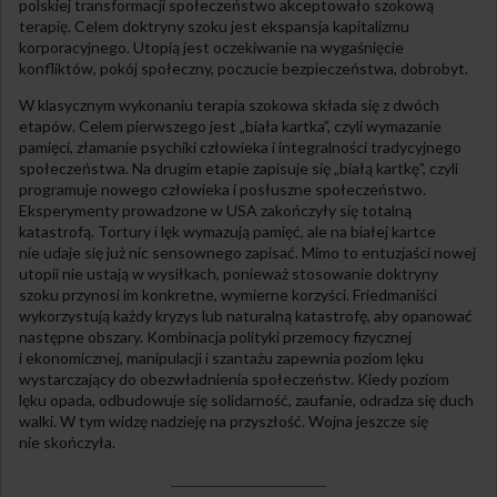
polskiej transformacji społeczeństwo akceptowało szokową
terapię. Celem doktryny szoku jest ekspansja kapitalizmu
korporacyjnego. Utopią jest oczekiwanie na wygaśnięcie
konfliktów, pokój społeczny, poczucie bezpieczeństwa, dobrobyt.
W klasycznym wykonaniu terapia szokowa składa się z dwóch
etapów. Celem pierwszego jest „biała kartka”, czyli wymazanie
pamięci, złamanie psychiki człowieka i integralności tradycyjnego
społeczeństwa. Na drugim etapie zapisuje się „białą kartkę”, czyli
programuje nowego człowieka i posłuszne społeczeństwo.
Eksperymenty prowadzone w USA zakończyły się totalną
katastrofą. Tortury i lęk wymazują pamięć, ale na białej kartce
nie udaje się już nic sensownego zapisać. Mimo to entuzjaści nowej
utopii nie ustają w wysiłkach, ponieważ stosowanie doktryny
szoku przynosi im konkretne, wymierne korzyści. Friedmaniści
wykorzystują każdy kryzys lub naturalną katastrofę, aby opanować
następne obszary. Kombinacja polityki przemocy fizycznej
i ekonomicznej, manipulacji i szantażu zapewnia poziom lęku
wystarczający do obezwładnienia społeczeństw. Kiedy poziom
lęku opada, odbudowuje się solidarność, zaufanie, odradza się duch
walki. W tym widzę nadzieję na przyszłość. Wojna jeszcze się
nie skończyła.