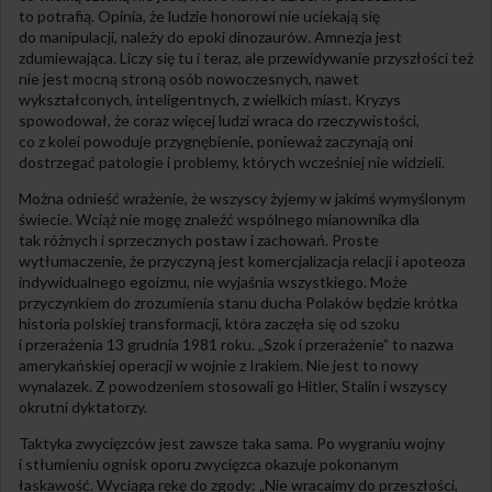
to potrafią. Opinia, że ludzie honorowi nie uciekają się
do manipulacji, należy do epoki dinozaurów. Amnezja jest
zdumiewająca. Liczy się tu i teraz, ale przewidywanie przyszłości też
nie jest mocną stroną osób nowoczesnych, nawet
wykształconych, inteligentnych, z wielkich miast. Kryzys
spowodował, że coraz więcej ludzi wraca do rzeczywistości,
co z kolei powoduje przygnębienie, ponieważ zaczynają oni
dostrzegać patologie i problemy, których wcześniej nie widzieli.
Można odnieść wrażenie, że wszyscy żyjemy w jakimś wymyślonym
świecie. Wciąż nie mogę znaleźć wspólnego mianownika dla
tak różnych i sprzecznych postaw i zachowań. Proste
wytłumaczenie, że przyczyną jest komercjalizacja relacji i apoteoza
indywidualnego egoizmu, nie wyjaśnia wszystkiego. Może
przyczynkiem do zrozumienia stanu ducha Polaków będzie krótka
historia polskiej transformacji, która zaczęła się od szoku
i przerażenia 13 grudnia 1981 roku. „Szok i przerażenie” to nazwa
amerykańskiej operacji w wojnie z Irakiem. Nie jest to nowy
wynalazek. Z powodzeniem stosowali go Hitler, Stalin i wszyscy
okrutni dyktatorzy.
Taktyka zwycięzców jest zawsze taka sama. Po wygraniu wojny
i stłumieniu ognisk oporu zwycięzca okazuje pokonanym
łaskawość. Wyciąga rękę do zgody: „Nie wracajmy do przeszłości,