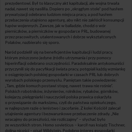
prezydentowi. Był to klasyczny akt kapitulacji, ale wojna trwała
nadal, nawet się nasiliła. Dopiero po „okrągłym stole” pod hasłem
prywatyzacji odebrano ludziom miejsca pracy, a pod hasłem
przebaczenia utajniono agenturę, aby nikt nie zakłócił konsumpcji
łupów wojennych. Zawsze, jak w balladzie, chodzi o wór
pierniczków, a pierniczków w gospodarce PRL, budowanej
przez pracowitych, utalentowanych i dobrze wykształconych
Polaków, nazbierało się sporo.
Naród podzielił się na beneficjentów kapitulacji i ludzi pracy,
którym zniszczono jedyne źródło utrzymania i przy pomocy
hiperinflacji odebrano oszczędności. Paradoksalnie antykomuniści
przyczynili się do pacyfikacji świata pracy, potępiali każdą wzmiankę
o osiągnięciach polskiej gospodarki w czasach PRL lub dobrych
wyrobach polskiego przemysłu. Pamiętam takie powiedzenie:
„Tam, gdzie komuch postawi stopę, nawet trawa nie rośnie”.
Polskich robotników, inżynierów, rolników, rybaków, górników,
kolejarzy, pielęgniarki i nauczycieli polska prawica oskarżyła
o przywiązanie do marksizmu, czyli do państwa opiekuńczego,
w najlepszym razie o lenistwo i zacofanie. Z kolei Kościół zalecał
utajnienie agentury i bezwarunkowe przebaczenie zdrady. „Nie
wracajmy do przeszłości, nie rozliczajmy” – słychać było
ze wszystkich stron. Homo sovieticus – karcił nas ksiądz Tischner,
dolina nicości – pisał Wildstein. Podobno interes gospodarki