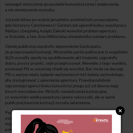
wymagał zniszczenia gospodarki komunistycznej i zwiększenia,
a nie zmniejszenia wyzysku.
Już pole bitwy po wojnie jaruzelsko-polskiej było posprzątane,
gdy historycy Cenckiewicz i Gontarczyk ujawnili kulisy współpracy
Wałęsy z bezpieką, ksiądz Zaleski wywołał problem agentury
w Kościele, a tzw. lista Wildsteina uświadomiła rozmiary problemu.
Opinię publiczną uspokoiło zapewnienie Episkopatu,
że przeprowadzi lustrację. Wszystkie partie polityczne (z wyjątkiem
SLD) wyraziły zgodę na opublikowanie akt bezpieki, uzgodniły
dobry, prosty projekt, sejm przegłosował. Niewiele z tego wynikło,
ponieważ PiS w ostatniej chwili się wycofał. Być może na decyzję
PiS-u wpływ miało żądanie wpływowych kół świata zachodniego,
aby zrezygnować z ujawniania agentury. Prawdopodobnie
najcenniejsi agenci bloku komunistycznego już od dawna mają
innych mocodawców. Wróciły oświadczenia lustracyjne,
co wywołało wielką awanturę i jawny rokosz elit, ale w opinii
publicznej kwestia lustracji została załatwiona.
Pozostał problem Wałęsy. Naród uwielbiający wodza poczuł się
oszukany, nie mógł pogodzić się ze zdradą. Jakimś rozwiązaniem
może być zakończenie konfliktu między Wałęsą i Wyszkowskim,
ponieważ Krzysztofa stać na empatię wobec człowieka,