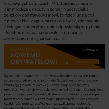
o zabawnych sytuacjach. Młodzież jest smutna,
a im młodsze dzieci, tym gorzej. Nauczycielka
ze szkoły podstawowej mówi, że dzieci „mają coś
z głową”: Nie reagują na obraz i dźwięk, zderzają się
z kolegami na korytarzu, nie odpowiadają na pytania.
Podobno marihuana spowalnia i otumania,
ale te dzieci nie są narkomanami.
Są to moje prywatne spostrzeżenia. Nie wiem, co na ten temat
sądzą psychiatrzy i psychologowie. Szczęśliwe, przyjazne osoby
zaludniają głównie reklamy i głupawe filmy. Spontaniczny
entuzjazm wyraża się w podskakiwaniu na imprezach. Ceniona jest
przebojowość, asertywność, skuteczność. Delikatny szantaż jest
powszechny, nawet w rozmowach prywatnych lub dotyczących
działalności publicznej. Wszyscy nauczyli się manipulować,
co wielką sztuką nie jest, skoro nawet dzieci w przedszkolu