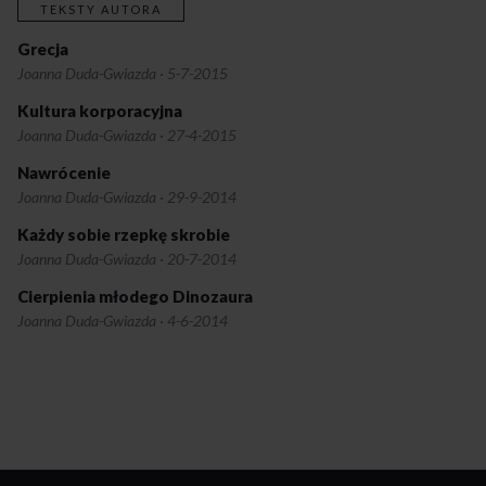
TEKSTY AUTORA
Zagłoba i Wołodyjowski – szlachetkowie poczciwi, ojczyznę
miłujący – ilu poddanych zdechło jak bydlęta w biedzie w ich
Grecja
majątkach? A ilu dzisiaj musi znosić nową pańszczyznę i nowych
Joanna Duda-Gwiazda
·
5-7-2015
sobiepanków, ich arogancję, kretynizm, głupią mowę, w tym
drukowaną i emitowaną w mediach?
Kultura korporacyjna
Joanna Duda-Gwiazda
·
27-4-2015
Nawrócenie
Joanna Duda-Gwiazda
·
29-9-2014
Każdy sobie rzepkę skrobie
Joanna Duda-Gwiazda
·
20-7-2014
Cierpienia młodego Dinozaura
Joanna Duda-Gwiazda
·
4-6-2014