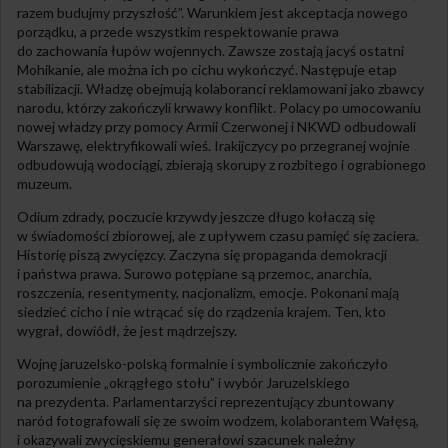
razem budujmy przyszłość”. Warunkiem jest akceptacja nowego
porządku, a przede wszystkim respektowanie prawa
do zachowania łupów wojennych. Zawsze zostają jacyś ostatni
Mohikanie, ale można ich po cichu wykończyć. Następuje etap
stabilizacji. Władzę obejmują kolaboranci reklamowani jako zbawcy
narodu, którzy zakończyli krwawy konflikt. Polacy po umocowaniu
nowej władzy przy pomocy Armii Czerwonej i NKWD odbudowali
Warszawę, elektryfikowali wieś. Irakijczycy po przegranej wojnie
odbudowują wodociągi, zbierają skorupy z rozbitego i ograbionego
muzeum.
Odium zdrady, poczucie krzywdy jeszcze długo kołaczą się
w świadomości zbiorowej, ale z upływem czasu pamięć się zaciera.
Historię piszą zwycięzcy. Zaczyna się propaganda demokracji
i państwa prawa. Surowo potępiane są przemoc, anarchia,
roszczenia, resentymenty, nacjonalizm, emocje. Pokonani mają
siedzieć cicho i nie wtrącać się do rządzenia krajem. Ten, kto
wygrał, dowiódł, że jest mądrzejszy.
Wojnę jaruzelsko-polską formalnie i symbolicznie zakończyło
porozumienie „okrągłego stołu” i wybór Jaruzelskiego
na prezydenta. Parlamentarzyści reprezentujący zbuntowany
naród fotografowali się ze swoim wodzem, kolaborantem Wałęsą,
i okazywali zwycięskiemu generałowi szacunek należny