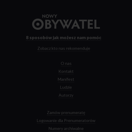
Przejdź
do
strony
głównej
8 sposobów
jak możesz nam pomóc
Zobacz kto nas rekomenduje
O nas
Kontakt
Manifest
Ludzie
Autorzy
Zamów prenumeratę
Logowanie dla Prenumeratorów
Numery archiwalne