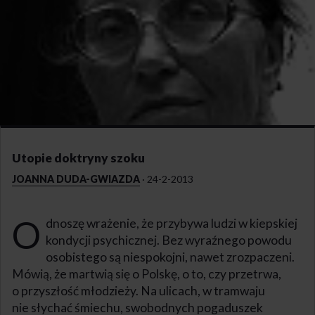
Utopie doktryny szoku
JOANNA DUDA-GWIAZDA
·
24-2-2013
O
dnoszę wrażenie, że przybywa ludzi w kiepskiej
kondycji psychicznej. Bez wyraźnego powodu
osobistego są niespokojni, nawet zrozpaczeni.
Mówią, że martwią się o Polskę, o to, czy przetrwa,
o przyszłość młodzieży. Na ulicach, w tramwaju
nie słychać śmiechu, swobodnych pogaduszek