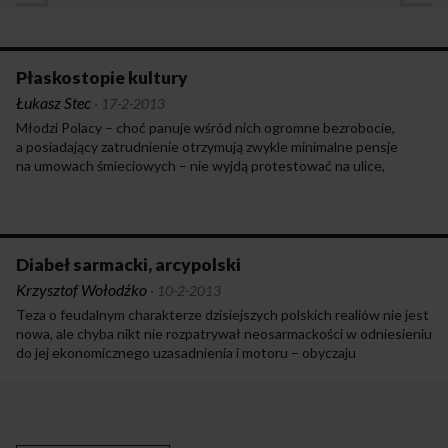
Płaskostopie kultury
Łukasz Stec
·
17-2-2013
Młodzi Polacy – choć panuje wśród nich ogromne bezrobocie,
a posiadający zatrudnienie otrzymują zwykle minimalne pensje
na umowach śmieciowych – nie wyjdą protestować na ulice,
nie zbuntują się i nie przyznają, że jest im źle. Nad realnym życiem
górę wziął bowiem błędnie odczytany dyskurs popkulturowej
zabawy, w której nie ma miejsca na walkę o swoje prawa ani
na narzekanie czy po prostu realną ocenę sytuacji. Aby zbuntować
się przeciwko wyzyskowi ze strony pracodawców, umowom
Diabeł sarmacki, arcypolski
śmieciowym czy podobnym bolączkom, należałoby najpierw
Krzysztof Wołodźko
·
10-2-2013
publicznie określić swoją przynależność do osób niezadowolonych,
Teza o feudalnym charakterze dzisiejszych polskich realiów nie jest
posiadających problemy. We wspomnianym dyskursie zero-
nowa, ale chyba nikt nie rozpatrywał neosarmackości w odniesieniu
jedynkowym byłoby to określenie się mianem przegranych.
do jej ekonomicznego uzasadnienia i motoru – obyczaju
pańszczyźnianego. A przecież to właśnie coraz mocniej zaznacza się
w naszym życiu społecznym i gospodarczym, wraz z nowymi
snobizmami i uprzedzeniami warstw bogatszych. Polska baśniowa
i nadrzeczywista, z pozoru piękna i jako mit potrzebna – wraca
na ziemię z ciężarem swoich najgorszych plag. Kmicic, Skrzetuski,