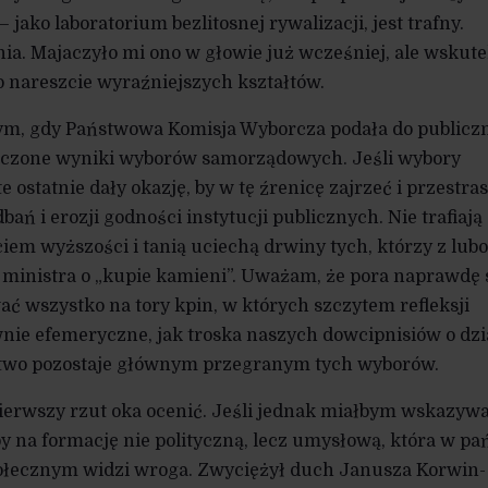
– jako laboratorium bezlitosnej rywalizacji, jest trafny.
a. Majaczyło mi ono w głowie już wcześniej, ale wskut
 nareszcie wyraźniejszych kształtów.
tym, gdy Państwowa Komisja Wyborcza podała do publicz
iczone wyniki wyborów samorządowych. Jeśli wybory
te ostatnie dały okazję, by w tę źrenicę zajrzeć i przestra
dbań i erozji godności instytucji publicznych. Nie trafiają
em wyższości i tanią uciechą drwiny tych, którzy z lubo
ministra o „kupie kamieni”. Uważam, że pora naprawdę 
ać wszystko na tory kpin, w których szczytem refleksji
nie efemeryczne, jak troska naszych dowcipnisiów o dzi
stwo pozostaje głównym przegranym tych wyborów.
pierwszy rzut oka ocenić. Jeśli jednak miałbym wskazyw
y na formację nie polityczną, lecz umysłową, która w pa
społecznym widzi wroga. Zwyciężył duch Janusza Korwin-