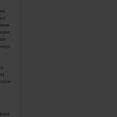
ymi
ęci
ozmów
owane
mie
nego,
ja
ej
cznie
lejne