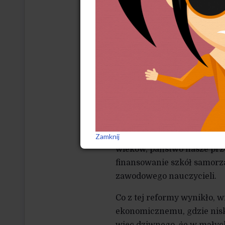
90., gdy trwoniono w system
procentować przez wiele la
nie widziałem) na zdradę, k
spauperyzowana i upokorzo
przedstawicielami profesji 
Nieco później, już na stud
obejmowali kolejne katedr
pozornych beneficjentów b
nauczycielskie na studiac
absolutna ostateczność na 
Zamknij
wieków, państwo nasze prz
finansowanie szkół samorz
zawodowego nauczycieli.
Co z tej reformy wynikło, 
ekonomicznemu, gdzie nisk
więc dziwnego, że w mały