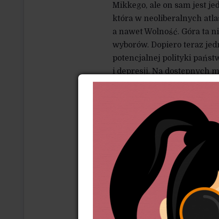
Mikkego, ale on sam jest je
która w neoliberalnych atl
a nawet Wolność. Góra ta ni
wyborów. Dopiero teraz jed
potencjalnej polityki pańs
i depresji. Na dostępnych
systemowi oświaty. Jej naz
wcześniej diagnozę Antonie
może wychowywać instytuc
podboju ideowego. Przyczyn
gdzie powinno ono prowadz
Nie na moją głowę pogłębio
i byłym nauczycielem, który
jeszcze w liceum, widywał
biustonosze. Widywałem t
którzy odchodzili ze szkoły 