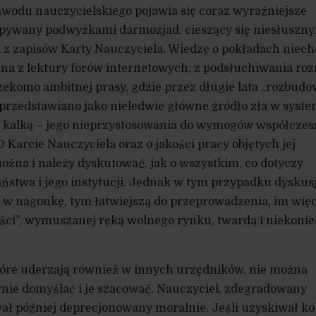
wodu nauczycielskiego pojawia się coraz wyraźniejsze
sypywany podwyżkami darmozjad, cieszący się niesłuszn
z zapisów Karty Nauczyciela. Wiedzę o pokładach niech
żna z lektury forów internetowych, z podsłuchiwania r
rzekomo ambitnej prasy, gdzie przez długie lata „rozbud
 przedstawiano jako nieledwie główne źródło zła w syste
tą kalką – jego nieprzystosowania do wymogów współczes
 Karcie Nauczyciela oraz o jakości pracy objętych jej
żna i należy dyskutować, jak o wszystkim, co dotyczy
stwa i jego instytucji. Jednak w tym przypadku dyskus
ć w nagonkę, tym łatwiejszą do przeprowadzenia, im więc
ści”, wymuszanej ręką wolnego rynku, twardą i niekonie
tóre uderzają również w innych urzędników, nie można
ynie domyślać i je szacować. Nauczyciel, zdegradowany
wał później deprecjonowany moralnie. Jeśli uzyskiwał ko