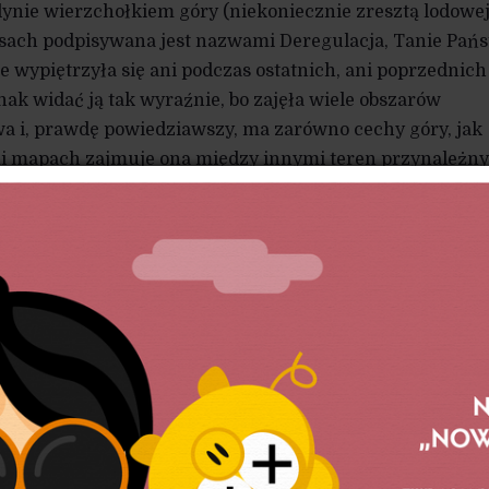
dynie wierzchołkiem góry (niekoniecznie zresztą lodowej
asach podpisywana jest nazwami Deregulacja, Tanie Pańs
e wypiętrzyła się ani podczas ostatnich, ani poprzednich
nak widać ją tak wyraźnie, bo zajęła wiele obszarów
twa i, prawdę powiedziawszy, ma zarówno cechy góry, jak
 mi mapach zajmuje ona między innymi teren przynależny
wy to: Abdykacja, Kapitulacja lub Walkower. Przywołaną
go Michnika uzupełnić należy zatem o obserwację, że s
jom państwowym wrogów nie tylko za sprawą jakiegoś
ą pierwotną wydaje się wycofywanie się państwa z obsz
ić świadomą i aktywną politykę społeczną.
ne i szczegółowe raporty, jestem wszak tylko byłym ucz
 trochę w szkole i okolicach przeżył i zobaczył. Najpierw
em moich nauczycieli sprzedających z łóżek polowych
eż znakomitych wychowawców i nauczycieli matematyki,
do banku, bo mieli dwójkę dzieci. Działo się to na początk