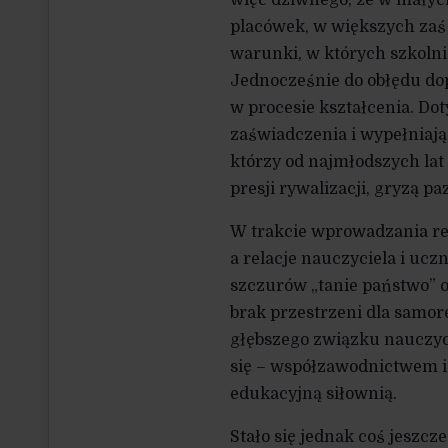
placówek, w większych zaś
warunki, w których szkoln
Jednocześnie do obłędu do
w procesie kształcenia. Do
zaświadczenia i wypełniają
którzy od najmłodszych lat 
presji rywalizacji, gryzą pa
W trakcie wprowadzania ref
a relacje nauczyciela i u
szczurów „tanie państwo” o
brak przestrzeni dla samore
głębszego związku nauczycie
się – współzawodnictwem i 
edukacyjną siłownią.
Stało się jednak coś jeszcz