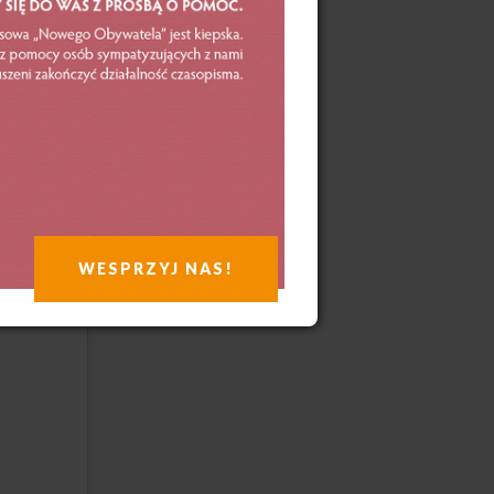
ien
czasem
jako
WESPRZYJ NAS!