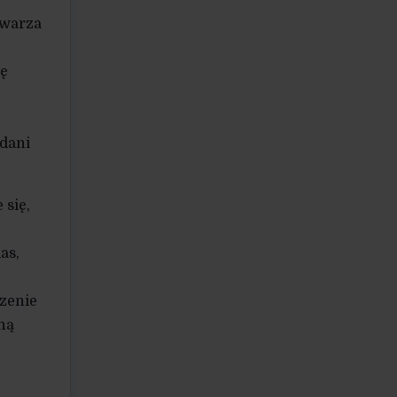
twarza
ję
ddani
 się,
as,
czenie
ną