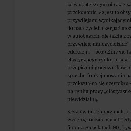
że w społecznym obrazie za
przekonanie, że jest to ob
przywilejami wynikającymi 
do nauczycieli czerpać mo
w autobusach, ale także z 
przywileje nauczycielskie”
edukacji i – posłużmy się 
elastycznego rynku pracy. O
przepisami pracowników mo
sposobu funkcjonowania pań
przekształca się częstokro
na rynku pracy „elastyczno
niewidzialną.
Kosztów takich nagonek, k
wycenić, można się ich jed
finansowo w latach 90., by