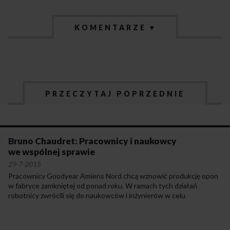
KOMENTARZE ▾
PRZECZYTAJ POPRZEDNIE
Bruno Chaudret: Pracownicy i naukowcy
we wspólnej sprawie
29-7-2015
Pracownicy Goodyear Amiens Nord chcą wznowić produkcję opon
w fabryce zamkniętej od ponad roku. W ramach tych działań
robotnicy zwrócili się do naukowców i inżynierów w celu
opracowania nowatorskiego planu działalności przemysłowej.