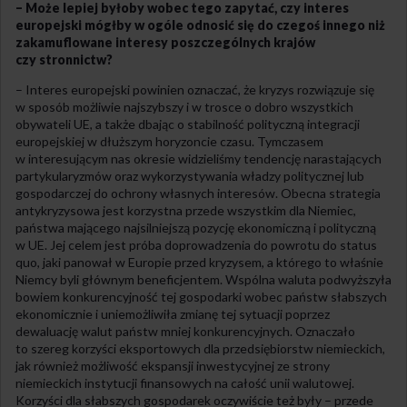
– Może lepiej byłoby wobec tego zapytać, czy interes
europejski mógłby w ogóle odnosić się do czegoś innego niż
zakamuflowane interesy poszczególnych krajów
czy stronnictw?
– Interes europejski powinien oznaczać, że kryzys rozwiązuje się
w sposób możliwie najszybszy i w trosce o dobro wszystkich
obywateli UE, a także dbając o stabilność polityczną integracji
europejskiej w dłuższym horyzoncie czasu. Tymczasem
w interesującym nas okresie widzieliśmy tendencję narastających
partykularyzmów oraz wykorzystywania władzy politycznej lub
gospodarczej do ochrony własnych interesów. Obecna strategia
antykryzysowa jest korzystna przede wszystkim dla Niemiec,
państwa mającego najsilniejszą pozycję ekonomiczną i polityczną
w UE. Jej celem jest próba doprowadzenia do powrotu do status
quo, jaki panował w Europie przed kryzysem, a którego to właśnie
Niemcy byli głównym beneficjentem. Wspólna waluta podwyższyła
bowiem konkurencyjność tej gospodarki wobec państw słabszych
ekonomicznie i uniemożliwiła zmianę tej sytuacji poprzez
dewaluację walut państw mniej konkurencyjnych. Oznaczało
to szereg korzyści eksportowych dla przedsiębiorstw niemieckich,
jak również możliwość ekspansji inwestycyjnej ze strony
niemieckich instytucji finansowych na całość unii walutowej.
Korzyści dla słabszych gospodarek oczywiście też były – przede