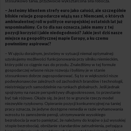
stosunkowo tania, przyzwoicie wykształcona siła robocza.
– Jesteśmy klientem strefy euro jako całości, ale szczególnie
bliskie relacje gospodarcze wiążą nas z Niemcami, o których
ambiwalentnej roli w polityce europejskiej ostatnich lat już
wspominaliśmy. Co to dla nas oznacza, jakie mamy z tej
pozycji korzyści i jakie niedogodności? Jakie jest dziś nasze
miejsce na geopolitycznej mapie Europy, a ku czemu
powinniśmy aspirować?
– W ujęciu doraźnym, jesteśmy w sytuacji niemal optymalnej:
uzyskujemy możliwości funkcjonowania przy silniku niemieckim,
który póki co ciągnie nas do przodu. Znaleźliśmy w tej formule
gospodarczej własne nisze rozwoju i byliśmy je w stanie
stosunkowo dobrze zagospodarować. Są to w większości nisze
podwykonawców zależnych od zachodnich brandów i technologii,
nieistniejących samodzielnie na rynkach globalnych. Jeśli jednak
spojrzymy na nasze perspektywy długookresowe, to przestanie
być tak różowo. Okaże się, że jest to w gruncie rzeczy model
niezwykle ryzykowny. Opieranie pozycji konkurencyjnej na taniej
pracy oznacza, że jedyne dostępne remedia w razie wyhamowania
wzrostu to zamrożenie pensji, utrzymywanie wysokiego
bezrobocia (a warto pamiętać, że należymy do krajów o już wysokiej
stopie bezrobocia), obniżanie standardów zatrudnienia, pełzająca