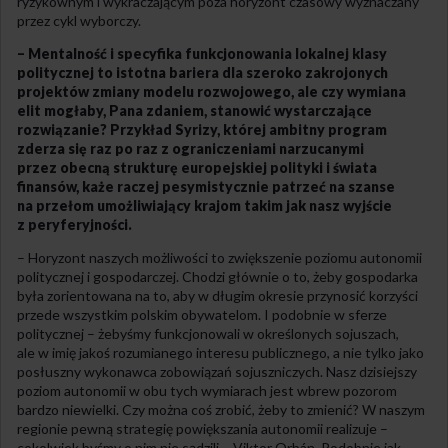
ryzykownym i wykraczającym poza horyzont czasowy wyznaczany
przez cykl wyborczy.
– Mentalność i specyfika funkcjonowania lokalnej klasy
politycznej to istotna bariera dla szeroko zakrojonych
projektów zmiany modelu rozwojowego, ale czy wymiana
elit mogłaby, Pana zdaniem, stanowić wystarczające
rozwiązanie? Przykład Syrizy, której ambitny program
zderza się raz po raz z ograniczeniami narzucanymi
przez obecną strukturę europejskiej polityki i świata
finansów, każe raczej pesymistycznie patrzeć na szanse
na przełom umożliwiający krajom takim jak nasz wyjście
z peryferyjności.
– Horyzont naszych możliwości to zwiększenie poziomu autonomii
politycznej i gospodarczej. Chodzi głównie o to, żeby gospodarka
była zorientowana na to, aby w długim okresie przynosić korzyści
przede wszystkim polskim obywatelom. I podobnie w sferze
politycznej – żebyśmy funkcjonowali w określonych sojuszach,
ale w imię jakoś rozumianego interesu publicznego, a nie tylko jako
posłuszny wykonawca zobowiązań sojuszniczych. Nasz dzisiejszy
poziom autonomii w obu tych wymiarach jest wbrew pozorom
bardzo niewielki. Czy można coś zrobić, żeby to zmienić? W naszym
regionie pewną strategię powiększania autonomii realizuje –
cokolwiek byśmy o nim nie sądzili – Viktor Orbán. Podobnie jak