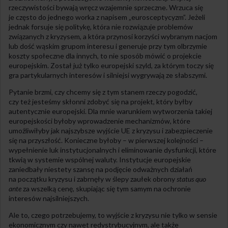
rzeczywistości bywają wręcz wzajemnie sprzeczne. Wrzuca się
je często do jednego worka z napisem „eurosceptycyzm”. Jeżeli
jednak forsuje się politykę, która nie rozwiązuje problemów
związanych z kryzysem, a która przynosi korzyści wybranym nacjom
lub dość wąskim grupom interesu i generuje przy tym olbrzymie
koszty społeczne dla innych, to nie sposób mówić o projekcie
europejskim. Został już tylko europejski szyld, za którym toczy się
gra partykularnych interesów i silniejsi wygrywają ze słabszymi.
Pytanie brzmi, czy chcemy się z tym stanem rzeczy pogodzić,
czy też jesteśmy skłonni zdobyć się na projekt, który byłby
autentycznie europejski. Dla mnie warunkiem wytworzenia takiej
europejskości byłoby wprowadzenie mechanizmów, które
umożliwiłyby jak najszybsze wyjście UE z kryzysu i zabezpieczenie
się na przyszłość. Konieczne byłoby – w pierwszej kolejności –
wypełnienie luk instytucjonalnych i eliminowanie dysfunkcji, które
tkwią w systemie wspólnej waluty. Instytucje europejskie
zaniedbały niestety szansę na podjęcie odważnych działań
na początku kryzysu i zabrnęły w ślepy zaułek obrony
status quo
ante
za wszelką cenę, skupiając się tym samym na ochronie
interesów najsilniejszych.
Ale to, czego potrzebujemy, to wyjście z kryzysu nie tylko w sensie
ekonomicznym czy nawet redystrybucyjnym, ale także