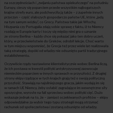
na oszczędnościach i „zwijaniu państwa opiekuńczego” na południu
Europy, cieszy się poparciem przede wszystkim najbogatszych
krajów strefy euro, ale podchwyciła ją także – z zupełnie innych
przyczyn – część słabszych gospodarczo państw UE, które „jadą
na tym samym wózku”, co Grecy. Państwa takie jak Włochy,
Hiszpania czy Portugalia zdają sobie sprawę z faktu, iż to Niemcy
rozdają w Europie karty i toczy się między nimi gra o uznanie
ze strony Berlina – każdy chce się pokazać jako ten dobry uczeń,
który, w przeciwieństwie do Greków, odrobił lekcje. Choć warto
w tym miejscu wspomnieć, że Grecja też przez wiele lat realizowała
taką strategię, dopóki od władzy nie odsunięto partii tradycyjnego
establishmentu.
Oczywiście rządy nastawione klientelistycznie wobec Berlina liczą,
że ich postawa w kwestii polityki antykryzysowej zaowocuje
niemieckim poparciem w innych sprawach w przyszłości. Z drugiej
strony ekipy rządzące w tych krajach grają też o swoją polityczną
przyszłość. Stawiają na najsilniejszego gracza, jakim wydają im się
w ramach UE Niemcy, żeby osłabić zagrażające im wewnętrzne siły
opozycyjne, wyrosłe na fali sprzeciwu wobec polityki cięć. Dużo
wskazuje jednak na to, że – zamiast oczekiwanych profitów – ekipy
odpowiedzialne za wybór tego typu strategii mogą otrzymać
rachunek od społeczeństwa i zostaną odsunięte od władzy.