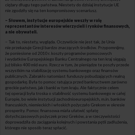
ciężary długu tego państwa. Niestety do dzisiaj instytucje UE
nie zgodziły się na ten kompromisowy scenariusz.
– Słowem, instytucje europejskie weszły w rolę
reprezentantów interesów wierzycieli i rynków finansowych,
a nie obywateli.
– Tak to, niestety, wygląda. Oczywiście nie jest tak, że Unia
nie przekazuje Grecji bardzo znaczących środków. Przypomnijmy,
że poniesione od 2010 r. koszty programów pomocowych
i wydatków Europejskiego Banku Centralnego na ten kraj sięgają
już blisko 400 mld euro. Rzecz w tym, że pieniądze te poszły przede
wszystkim na stabilizację systemu bankowego oraz finansów
publicznych. Zabrakło natomiast funduszy pobudzających realną
gospodarkę. Była to pomoc ratująca przed bankructwem zarówno
greckie państwo, jak i banki w tym kraju. Ale faktycznie celem
tej operacji była troska o stabilność systemu bankowego w całej
Europie, bo wiele instytucji zachodnioeuropejskich, m.in. banków
francuskich, niemieckich i włoskich pożyczało Grekom w okresie
prosperity. Pomoc finansowa miała ułatwić spłatę
dotychczasowych pożyczek przez Greków, a w rzeczywistości
doprowadziła do zaciągania kolejnych i powstania pętli zadłużenia,
którego nie sposób teraz spłacić.