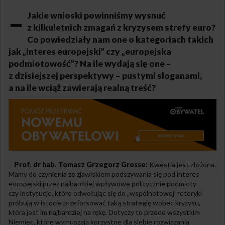
–
Jakie wnioski powinniśmy wysnuć
z kilkuletnich zmagań z kryzysem strefy euro?
Co powiedziały nam one o kategoriach takich
jak „interes europejski” czy „europejska
podmiotowość”? Na ile wydają się one –
z dzisiejszej perspektywy – pustymi sloganami,
a na ile wciąż zawierają realną treść?
–
Prof. dr hab. Tomasz Grzegorz Grosse:
Kwestia jest złożona.
Mamy do czynienia ze zjawiskiem podszywania się pod interes
europejski przez najbardziej wpływowe politycznie podmioty
czy instytucje, które odwołując się do „wspólnotowej’ retoryki
próbują w istocie przeforsować taką strategię wobec kryzysu,
która jest im najbardziej na rękę. Dotyczy to przede wszystkim
Niemiec, które wymuszają korzystne dla siebie rozwiązania