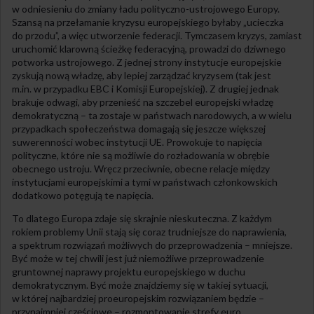
w odniesieniu do zmiany ładu polityczno-ustrojowego Europy.
Szansą na przełamanie kryzysu europejskiego byłaby „ucieczka
do przodu”, a więc utworzenie federacji. Tymczasem kryzys, zamiast
uruchomić klarowną ścieżkę federacyjną, prowadzi do dziwnego
potworka ustrojowego. Z jednej strony instytucje europejskie
zyskują nową władzę, aby lepiej zarządzać kryzysem (tak jest
m.in. w przypadku EBC i Komisji Europejskiej). Z drugiej jednak
brakuje odwagi, aby przenieść na szczebel europejski władzę
demokratyczną – ta zostaje w państwach narodowych, a w wielu
przypadkach społeczeństwa domagają się jeszcze większej
suwerenności wobec instytucji UE. Prowokuje to napięcia
polityczne, które nie są możliwie do rozładowania w obrębie
obecnego ustroju. Wręcz przeciwnie, obecne relacje między
instytucjami europejskimi a tymi w państwach członkowskich
dodatkowo potęgują te napięcia.
To dlatego Europa zdaje się skrajnie nieskuteczna. Z każdym
rokiem problemy Unii stają się coraz trudniejsze do naprawienia,
a spektrum rozwiązań możliwych do przeprowadzenia – mniejsze.
Być może w tej chwili jest już niemożliwe przeprowadzenie
gruntownej naprawy projektu europejskiego w duchu
demokratycznym. Być może znajdziemy się w takiej sytuacji,
w której najbardziej proeuropejskim rozwiązaniem będzie –
przynajmniej częściowe – rozmontowanie strefy euro,