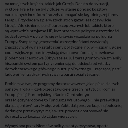
na mniejszych krajach, takich jak Grecja. Doszło do sytuacji,
w której kraje te nie były dłużej w stanie ponosić kosztów
narzucanych im reform i zaczęły domagać się łagodniejszej formy
terapii. Przykładem z pierwszych stron gazet jest oczywiście
Grecja. Ale ciśnienie partii eurosceptycznych lub takich, które
są wprawdzie przyjazne UE, lecz przeciwne polityce oszczędności
budżetowych – pojawiło się w kryzysie wszędzie na południu
Europy. Symptomy „zmęczenia” oszczędnościami wywierają
znaczący wpływ na kształt sceny politycznej np. w Hiszpanii, gdzie
coraz większe poparcie zyskują dwie nowe formacje: lewicowa
(Podemos) i centrowa (Obywatele). Już teraz gruntownie zmieniły
hiszpański system partyjny i zmierzają do odcięcia od władzy
dotychczasowego głównego nurtu politycznego – rządzącej partii
ludowej i jej tradycyjnych rywali z partii socjalistycznej.
Problem w tym, że programy dostosowawcze, jakie pisze dla tych
państw Trojka – czyli przedstawiciele trzech instytucji: Komisji
Europejskiej, Europejskiego Banku Centralnego
oraz Międzynarodowego Funduszu Walutowego – nie przewidują
dla „pacjentów” taryfy ulgowej. Zakładają one, że kraje najboleśniej
dotknięte przez kryzys mają w stu procent dostosować się
do reszty, zwłaszcza do żądań wierzycieli.
Wymyślona przez Niemców polityka antykryzysowa, oparta