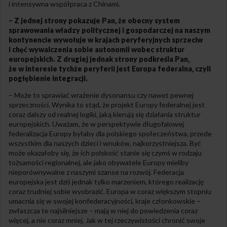
i intensywna współpraca z Chinami.
– Z jednej strony pokazuje Pan, że obecny system
sprawowania władzy politycznej i gospodarczej na naszym
kontynencie wywołuje w krajach peryferyjnych sprzeciw
i chęć wywalczenia sobie autonomii wobec struktur
europejskich. Z drugiej jednak strony podkreśla Pan,
że w interesie tychże peryferii jest Europa federalna, czyli
pogłębienie integracji.
– Może to sprawiać wrażenie dysonansu czy nawet pewnej
sprzeczności. Wynika to stąd, że projekt Europy federalnej jest
coraz dalszy od realnej logiki, jaką kierują się działania struktur
europejskich. Uważam, że w perspektywie długofalowej
federalizacja Europy byłaby dla polskiego społeczeństwa, przede
wszystkim dla naszych dzieci i wnuków, najkorzystniejsza. Być
może okazałoby się, że ich polskość stanie się czymś w rodzaju
tożsamości regionalnej, ale jako obywatele Europy mieliby
nieporównywalne z naszymi szanse na rozwój. Federacja
europejska jest dziś jednak tylko marzeniem, którego realizację
coraz trudniej sobie wyobrazić. Europa w coraz większym stopniu
umacnia się w swojej konfederacyjności, kraje członkowskie –
zwłaszcza te najsilniejsze – mają w niej do powiedzenia coraz
więcej, a nie coraz mniej. Jak w tej rzeczywistości chronić swoje