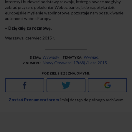
interesy i budować podstawy rozwoju, którego owoce mogłyby
zebrać przyszłe pokolenia? Wobec barier, jakie napotyka dziś
europejskie myślenie wspólnotowe, pozostaje nam poszukiwanie
autonomii wobec Europy.
– Dziękuję za rozmowę.
Warszawa, czerwiec 2015 r.
Wywiady
Wywiad
DZIAŁ
TEMATYKA
Nowy Obywatel 17(68) / Lato 2015
Z NUMERU
PODZIEL SIĘ ZE ZNAJOMYMI
Facebook
Twitter
Google+
Zostań Prenumeratorem
i miej dostęp do pełnego archiwum