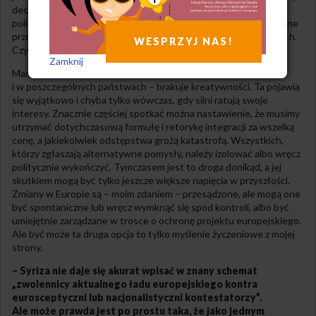
decydentami jest blokowany przez narodowe interesy i nacisk
polityczny ze strony ugrupowań skrajnych. Działania są narzucane
przez najsilniejszych w celu obrony ich interesów ekonomicznych.
WESPRZYJ NAS!
Czy to dobry klimat dla remontu projektu europejskiego?
Zamknij
Mam też wrażenie, że wśród decydentów – tak unijnych, jak
i w poszczególnych państwach – brakuje kreatywności. Ta pojawia
się wyjątkowo i chyba tylko wówczas, gdy silni ratują swoje
interesy. Znacznie częściej spotkać można nastawienie, że musimy
utrzymać dotychczasową formułę i retorykę integracji za wszelką
cenę, a jakiekolwiek odstępstwa grożą katastrofą. Wszystkich,
którzy zgłaszają alternatywne pomysły, należy izolować albo wręcz
politycznie wykończyć. Tymczasem jest to droga donikąd, a jej
skutkiem mogą być tylko jeszcze większe napięcia w przyszłości.
Zmiany w Europie są – moim zdaniem – przesądzone, ale mogą one
być spontaniczne lub wręcz wymknąć się spod kontroli, albo być
umiejętnie zarządzane w trosce o ochronę projektu europejskiego.
Ale być może ta druga opcja to tylko myślenie życzeniowe z mojej
strony.
– Syriza nie daje się akurat wpisać w znany schemat
„zwolennicy aktualnego ładu europejskiego kontra
eurosceptyczni lub nacjonalistyczni kontestatorzy”.
Ale może prawda jest po prostu taka, że jako jednym