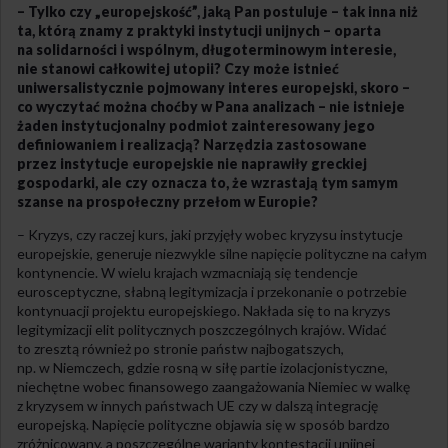
– Tylko czy „europejskość”, jaką Pan postuluje – tak inna niż
ta, którą znamy z praktyki instytucji unijnych – oparta
na solidarności i wspólnym, długoterminowym interesie,
nie stanowi całkowitej utopii? Czy może istnieć
uniwersalistycznie pojmowany interes europejski, skoro –
co wyczytać można choćby w Pana analizach – nie istnieje
żaden instytucjonalny podmiot zainteresowany jego
definiowaniem i realizacją? Narzędzia zastosowane
przez instytucje europejskie nie naprawiły greckiej
gospodarki, ale czy oznacza to, że wzrastają tym samym
szanse na prospołeczny przełom w Europie?
– Kryzys, czy raczej kurs, jaki przyjęły wobec kryzysu instytucje
europejskie, generuje niezwykle silne napięcie polityczne na całym
kontynencie. W wielu krajach wzmacniają się tendencje
eurosceptyczne, słabną legitymizacja i przekonanie o potrzebie
kontynuacji projektu europejskiego. Nakłada się to na kryzys
legitymizacji elit politycznych poszczególnych krajów. Widać
to zresztą również po stronie państw najbogatszych,
np. w Niemczech, gdzie rosną w siłę partie izolacjonistyczne,
niechętne wobec finansowego zaangażowania Niemiec w walkę
z kryzysem w innych państwach UE czy w dalszą integrację
europejską. Napięcie polityczne objawia się w sposób bardzo
zróżnicowany, a poszczególne warianty kontestacji unijnej