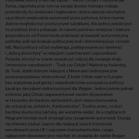
Syriza, napotyka przy tym na swojej drodze różnego rodzaju
przeszkody, bo światowe i regionalne centra zawsze niechętne
są próbom zwiększania autonomii przez państwa, które równie
dobrze mogłyby być posłusznymi satelitami. Ale jednocześnie jest
to przykład, który pokazuje, że nawet państwo mniejsze i słabsze
gospodarczo od Polski może próbować prowadzić autonomiczną
politykę, jeśli nie brakuje politycznej woli i determinacji po stronie
elit. Nasi politycy od lat wybierają „poklepywanie po ramieniu”
i „dobrą atmosferę” w relacjach z partnerami i sojusznikami.
Pytanie, kto był w stanie wywalczyć więcej dla swojego kraju
i interesów narodowych – Tusk czy Orbán? Niektórzy twierdzą,
że Tusk, dzięki dobrym relacjom z Niemcami i jednoznacznie
proeuropejskiemu wizerunkowi. Z kolei Orbán miał w Europie
bez wątpienia pod górkę i niejednokrotnie europejscy politycy
karali go decyzjami niekorzystnymi dla Węgier. Jednocześnie jednak
ochrona, jaką Orbán zagwarantował swoim obywatelom
w stosunku do banków zachodnich, jest nieporównywalna
do sytuacji np. polskich „frankowiczów”. Trudno orzec, co jest
bardziej skuteczną taktyką, ale wyraźnie widać, że u rządzących
Węgrami istnieje myśl strategiczna i pragnienie autonomii. Starają
się również szukać szansy dla realizacji swych interesów
narodowych poza UE i sojuszem transatlantyckim, czego
najlepszym dowodem jest niechęć do zrażania do siebie Rosjan