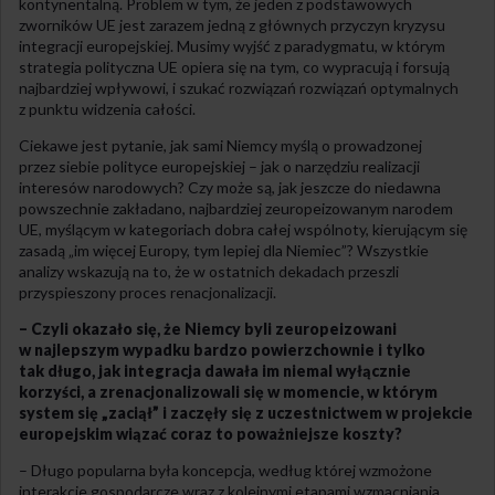
kontynentalną. Problem w tym, że jeden z podstawowych
zworników UE jest zarazem jedną z głównych przyczyn kryzysu
integracji europejskiej. Musimy wyjść z paradygmatu, w którym
strategia polityczna UE opiera się na tym, co wypracują i forsują
najbardziej wpływowi, i szukać rozwiązań rozwiązań optymalnych
z punktu widzenia całości.
Ciekawe jest pytanie, jak sami Niemcy myślą o prowadzonej
przez siebie polityce europejskiej – jak o narzędziu realizacji
interesów narodowych? Czy może są, jak jeszcze do niedawna
powszechnie zakładano, najbardziej zeuropeizowanym narodem
UE, myślącym w kategoriach dobra całej wspólnoty, kierującym się
zasadą „im więcej Europy, tym lepiej dla Niemiec”? Wszystkie
analizy wskazują na to, że w ostatnich dekadach przeszli
przyspieszony proces renacjonalizacji.
– Czyli okazało się, że Niemcy byli zeuropeizowani
w najlepszym wypadku bardzo powierzchownie i tylko
tak długo, jak integracja dawała im niemal wyłącznie
korzyści, a zrenacjonalizowali się w momencie, w którym
system się „zaciął” i zaczęły się z uczestnictwem w projekcie
europejskim wiązać coraz to poważniejsze koszty?
– Długo popularna była koncepcja, według której wzmożone
interakcje gospodarcze wraz z kolejnymi etapami wzmacniania