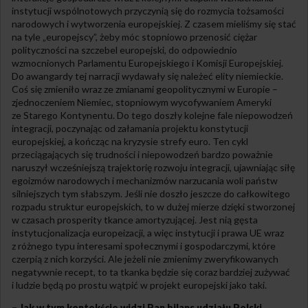
instytucji wspólnotowych przyczynią się do rozmycia tożsamości
narodowych i wytworzenia europejskiej. Z czasem mieliśmy się stać
na tyle „europejscy”, żeby móc stopniowo przenosić ciężar
polityczności na szczebel europejski, do odpowiednio
wzmocnionych Parlamentu Europejskiego i Komisji Europejskiej.
Do awangardy tej narracji wydawały się należeć elity niemieckie.
Coś się zmieniło wraz ze zmianami geopolitycznymi w Europie –
zjednoczeniem Niemiec, stopniowym wycofywaniem Ameryki
ze Starego Kontynentu. Do tego doszły kolejne fale niepowodzeń
integracji, poczynając od załamania projektu konstytucji
europejskiej, a kończąc na kryzysie strefy euro. Ten cykl
przeciągających się trudności i niepowodzeń bardzo poważnie
naruszył wcześniejszą trajektorię rozwoju integracji, ujawniając siłę
egoizmów narodowych i mechanizmów narzucania woli państw
silniejszych tym słabszym. Jeśli nie doszło jeszcze do całkowitego
rozpadu struktur europejskich, to w dużej mierze dzięki stworzonej
w czasach prosperity tkance amortyzującej. Jest nią gęsta
instytucjonalizacja europeizacji, a więc instytucji i prawa UE wraz
z różnego typu interesami społecznymi i gospodarczymi, które
czerpią z nich korzyści. Ale jeżeli nie zmienimy zweryfikowanych
negatywnie recept, to ta tkanka będzie się coraz bardziej zużywać
i ludzie będą po prostu wątpić w projekt europejski jako taki.
– Jak w tym kontekście widzi Pan bilans udziału Polski