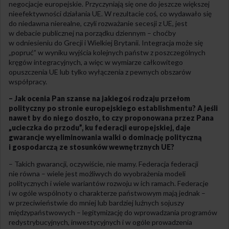
negocjacje europejskie. Przyczyniają się one do jeszcze większej
nieefektywności działania UE. W rezultacie coś, co wydawało się
do niedawna nierealne, czyli rozważanie secesji z UE, jest
w debacie publicznej na porządku dziennym – choćby
w odniesieniu do Grecji i Wielkiej Brytanii. Integracja może się
„popruć” w wyniku wyjścia kolejnych państw z poszczególnych
kręgów integracyjnych, a więc w wymiarze całkowitego
opuszczenia UE lub tylko wyłączenia z pewnych obszarów
współpracy.
– Jak ocenia Pan szanse na jakiegoś rodzaju przełom
polityczny po stronie europejskiego establishmentu? A jeśli
nawet by do niego doszło, to czy proponowana przez Pana
„ucieczka do przodu”, ku federacji europejskiej, daje
gwarancje wyeliminowania walki o dominację polityczną
i gospodarczą ze stosunków wewnętrznych UE?
– Takich gwarancji, oczywiście, nie mamy. Federacja federacji
nie równa – wiele jest możliwych do wyobrażenia modeli
politycznych i wiele wariantów rozwoju w ich ramach. Federacje
i w ogóle wspólnoty o charakterze państwowym mają jednak –
w przeciwieństwie do mniej lub bardziej luźnych sojuszy
międzypaństwowych – legitymizację do wprowadzania programów
redystrybucyjnych, inwestycyjnych i w ogóle prowadzenia