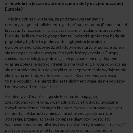
z niewielu im jeszcze autentycznie zależy na zjednoczonej
Europie?
– Można odnieść wrażenie, że podstawową tendencją
europejskiego establishmentu jest próba „restauracji” ładu sprzed
kryzysu. Tymczasem mijający czas gra, moim zdaniem, przeciwko
Europie. Jeśli trudności gospodarcze i bolączki społeczne będą się
pogłębiały, będzie to podmywało legitymizację projektu
europejskiego. Odpowiedź elit głównego nurtu w Europie opiera
się na negacji wobec wszystkich tych, którzy krytykują Europę,
zamiast na refleksji, czy nie mają oni przypadkiem racji. Na tym
właśnie polega lenistwo intelektualne tych elit. Próba odwracania
się od problemów lub od krytyki eurosceptycznej nie wydaje mi się
skuteczną metodą w dłuższym czasie. Rzecz w tym, że dzisiaj
to nie populiści, ale nierzadko establishment staje się niepoważny
i oderwany od rzeczywistości.
Problemy, z którymi zmaga się Europa, domagają się
zdecydowanych reform, uwzględniających trudności związane
z wychodzeniem niektórych krajów z kryzysu i wprowadzających
elementy solidarności z nimi. Zamiast otworzyć się na różne
strategie, przejmując także co lepsze diagnozy i postulaty
wysuwane przez populistów i wytrącając im tym samym z rąk część
politycznych atutów, elity europejskie wybierają podejście