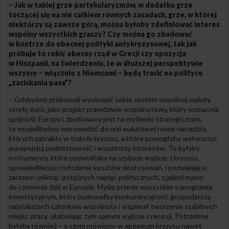
– Jak w takiej grze partykularyzmów, w dodatku grze
toczącej się na nie całkiem równych zasadach, grze, w której
niektórzy są zawsze górą, można byłoby zdefiniować interes
wspólny wszystkich graczy? Czy można go zbudować
w kontrze do obecnej polityki antykryzysowej, tak jak
próbuje to robić obecny rząd w Grecji czy opozycja
w Hiszpanii, na twierdzeniu, że w dłuższej perspektywie
wszyscy – włącznie z Niemcami – będą tracić na polityce
„zaciskania pasa”?
– Gdybyśmy próbowali wyobrazić sobie system wspólnej waluty,
strefę euro, jako projekt prawdziwie wspólnotowy, który wzmacnia
spójność Europy i zbudowany jest na myśleniu strategicznym,
to musielibyśmy wprowadzić do unii walutowej nowe narzędzia,
których zabrakło w trakcie kryzysu, a które pomogłyby wytworzyć
europejską podmiotowość i wspólnotę interesów. To byłyby
instrumenty, które pozwoliłyby na szybsze wyjście z kryzysu,
sprawiedliwsze rozłożenie kosztów dostosowań, i pozwalające
zarazem uniknąć potężnych napięć politycznych, z jakimi mamy
do czynienia dziś w Europie. Myślę przede wszystkim o programie
inwestycyjnym, który budowałby konkurencyjność gospodarczą
najsłabszych członków wspólnoty i wspierał tworzenie stabilnych
miejsc pracy, ułatwiając tym samym wyjście z recesji. Potrzebne
byłyby również – o czym mówiono w apogeum kryzysu nawet