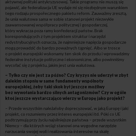
aktywnej polityki antykryzysowej. Takie programy nie muszą się
pojawić, ale federalizacja UE wydaje mi się niezbędnym warunkiem
tego rodzaju prospołecznego pakietu reform. Zauważmy zresztą,
że unia walutowa sama w sobie stanowi projekt niezwykle
zaawansowanej współpracy politycznej i gospodarczej,
który wykracza poza ramy konfederacji państw. Brak
korespondujących z tym projektem struktur i narzędzi
redystrybucyjnych oznacza, że najmniejsze napięcia gospodarcze
mogą prowadzić do bardzo poważnych tąpnięć. Albo w trosce
o projekt europejski wykonamy ten skok do przodu i wprowadzimy
federalne instytucje polityczne i ekonomiczne, albo powinniśmy
wycofać się z projektu, jakim jest unia walutowa.
– Tylko czy nie jest za późno? Czy kryzys nie uderzył w zbyt
dalekim stopniu w same fundamenty wspólnoty
europejskiej, żeby taki skok był jeszcze możliwy
bez wywołania bardzo silnych antagonizmów? Czy w ogóle
ktoś jeszcze wystarczająco wierzy w Europę jako projekt?
– Przede wszystkim należałoby doprecyzować, w jaką Europę i jaki
projekt, co rozumiemy przez interes europejski itd. Póki co UE
podtrzymują przy życiu najsilniejsze państwa – przede wszystkim
Niemcy – dla których wciąż stanowi ona wygodne narzędzie
narzucania swojej woli i realizowania interesów na skalę