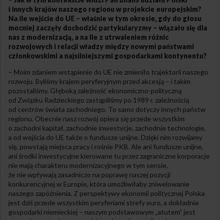
i innych krajów naszego regionu w projekcie europejskim?
Na ile wejście do UE – właśnie w tym okresie, gdy do głosu
mocniej zaczęły dochodzić partykularyzmy – wiązało się dla
nas z modernizacją, a na ile z utrwaleniem różnic
rozwojowych i relacji władzy między nowymi państwami
członkowskimi a najsilniejszymi gospodarkami kontynentu?
– Moim zdaniem wstąpienie do UE nie zmieniło trajektorii naszego
rozwoju. Byliśmy krajem peryferyjnym przed akcesją – i takim
pozostaliśmy. Głęboką zależność ekonomiczno-polityczną
od Związku Radzieckiego zastąpiliśmy po 1989 r. zależnością
od centrów świata zachodniego. To samo dotyczy innych państw
regionu. Obecnie nasz rozwój opiera się przede wszystkim
o zachodni kapitał, zachodnie inwestycje, zachodnie technologie,
a od wejścia do UE także o fundusze unijne. Dzięki nim rozwijamy
się, powstają miejsca pracy i rośnie PKB. Ale ani fundusze unijne,
ani środki inwestycyjne kierowane tu przez zagraniczne korporacje
nie mają charakteru modernizacyjnego w tym sensie,
że nie wpływają zasadniczo na poprawę naszej pozycji
konkurencyjnej w Europie, która umożliwiłaby zniwelowanie
naszego zapóźnienia. Z perspektywy ekonomii politycznej Polska
jest dziś przede wszystkim peryferiami strefy euro, a dokładnie
gospodarki niemieckiej – naszym podstawowym „atutem” jest