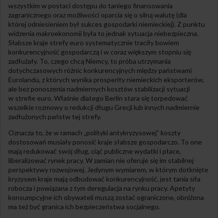
wszystkim w postaci dostępu do taniego finansowania
zagranicznego oraz możliwości oparcia się o silną walutę (dla
której odniesieniem był sukces gospodarki niemieckiej). Z punktu
widzenia makroekonomii była to jednak sytuacja niebezpieczna.
Słabsze kraje strefy euro systematycznie traciły bowiem
konkurencyjność gospodarczą i w coraz większym stopniu się
zadłużały. To, czego chcą Niemcy, to próba utrzymania
dotychczasowych różnic konkurencyjnych między państwami
Eurolandu, z których wynika prosperity niemieckich eksporterów,
ale bez ponoszenia nadmiernych kosztów stabilizacji sytuacji
w strefie euro. Właśnie dlatego Berlin stara się torpedować
wszelkie rozmowy o redukcji długu Grecji lub innych nadmiernie
zadłużonych państw tej strefy.
Oznacza to, że w ramach „polityki antykryzysowej” koszty
dostosowań musiały ponosić kraje słabsze gospodarczo. To one
mają redukować swój dług, ciąć publiczne wydatki i płace,
liberalizować rynek pracy. W zamian nie oferuje się im stabilnej
perspektywy rozwojowej. Jedynym wymiarem, w którym dotknięte
kryzysem kraje mają odbudować konkurencyjność, jest tania siła
robocza i powiązana z tym deregulacja na rynku pracy. Apetyty
konsumpcyjne ich obywateli muszą zostać ograniczone, obniżona
ma też być granica ich bezpieczeństwa socjalnego.