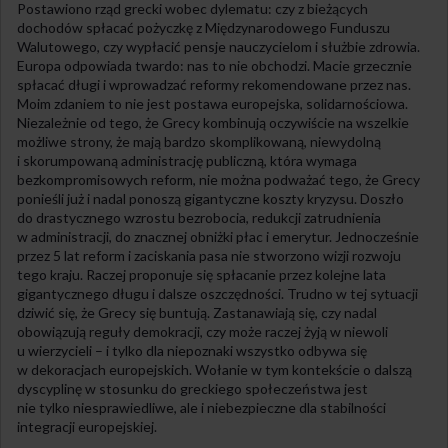
Postawiono rząd grecki wobec dylematu: czy z bieżących
dochodów spłacać pożyczkę z Międzynarodowego Funduszu
Walutowego, czy wypłacić pensje nauczycielom i służbie zdrowia.
Europa odpowiada twardo: nas to nie obchodzi. Macie grzecznie
spłacać długi i wprowadzać reformy rekomendowane przez nas.
Moim zdaniem to nie jest postawa europejska, solidarnościowa.
Niezależnie od tego, że Grecy kombinują oczywiście na wszelkie
możliwe strony, że mają bardzo skomplikowaną, niewydolną
i skorumpowaną administrację publiczną, która wymaga
bezkompromisowych reform, nie można podważać tego, że Grecy
ponieśli już i nadal ponoszą gigantyczne koszty kryzysu. Doszło
do drastycznego wzrostu bezrobocia, redukcji zatrudnienia
w administracji, do znacznej obniżki płac i emerytur. Jednocześnie
przez 5 lat reform i zaciskania pasa nie stworzono wizji rozwoju
tego kraju. Raczej proponuje się spłacanie przez kolejne lata
gigantycznego długu i dalsze oszczędności. Trudno w tej sytuacji
dziwić się, że Grecy się buntują. Zastanawiają się, czy nadal
obowiązują reguły demokracji, czy może raczej żyją w niewoli
u wierzycieli – i tylko dla niepoznaki wszystko odbywa się
w dekoracjach europejskich. Wołanie w tym kontekście o dalszą
dyscyplinę w stosunku do greckiego społeczeństwa jest
nie tylko niesprawiedliwe, ale i niebezpieczne dla stabilności
integracji europejskiej.