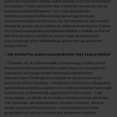
polityczny na polskie władze, wykorzystując przy tym instrumenty
europejskie. Polski rząd może więc w pewnym momencie stanąć
przed poważnym dylematem: czy w imię racjonalności
dotychczasowego modelu rozwoju dawać zagranicznym
inwestorom kolejne preferencje, czy też zatroszczyć się o swoich
obywateli, godząc się z ryzykiem np. odpływu inwestorów. Zmiana
tej sytuacji wymagałaby pogłębionej refleksji o modelu, w którym
dziś funkcjonujemy, możliwych wobec niego alternatywach
oraz o strategii, która zminimalizuje społeczne i gospodarcze
koszty reform.
– Jak ocenia Pan szanse na powodzenie tego typu projektu?
– Obawiam się, że zmiana modelu rozwojowego przekracza dziś
horyzonty myślowe polskiej klasy politycznej, a w szczególności
rządzących, którzy jako jedyni dysponują odpowiednimi
instrumentami. Dominuje przywiązanie do dotychczasowych
koncepcji i metod działania – obniżania kosztów pracy, deregulacji,
ograniczania wydatków publicznych w imię zachowania równowagi
budżetowej, preferencji dla zagranicznych koncernów – tego
wszystkiego, co składa się na lokalną odmianę rozwoju zależnego.
I nic dziwnego. Jak wspominałem, doraźnie strategia „zielonej
wyspy” przynosi Polsce korzyści, a wyprowadzenie polskiej
gospodarki na inne tory rozwoju jest projektem trudnym,