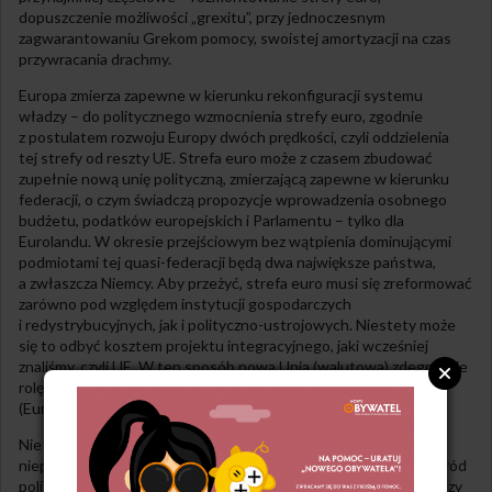
dopuszczenie możliwości „grexitu”, przy jednoczesnym
zagwarantowaniu Grekom pomocy, swoistej amortyzacji na czas
przywracania drachmy.
Europa zmierza zapewne w kierunku rekonfiguracji systemu
władzy – do politycznego wzmocnienia strefy euro, zgodnie
z postulatem rozwoju Europy dwóch prędkości, czyli oddzielenia
tej strefy od reszty UE. Strefa euro może z czasem zbudować
zupełnie nową unię polityczną, zmierzającą zapewne w kierunku
federacji, o czym świadczą propozycje wprowadzenia osobnego
budżetu, podatków europejskich i Parlamentu – tylko dla
Eurolandu. W okresie przejściowym bez wątpienia dominującymi
podmiotami tej quasi-federacji będą dwa największe państwa,
a zwłaszcza Niemcy. Aby przeżyć, strefa euro musi się zreformować
zarówno pod względem instytucji gospodarczych
i redystrybucyjnych, jak i polityczno-ustrojowych. Niestety może
się to odbyć kosztem projektu integracyjnego, jaki wcześniej
znaliśmy, czyli UE. W ten sposób nowa Unia (walutowa) zdegraduje
rolę polityczną lub nawet zdezintegruje tę wcześniejszą Unię
(Europejską).
Nie mamy jednak gwarancji, co się stanie dalej, gdyż poziom
niepewności jest ogromny, a towarzyszący mu zakres zgody wśród
polityków – minimalny. Żyjemy w okresie, kiedy kompromis między