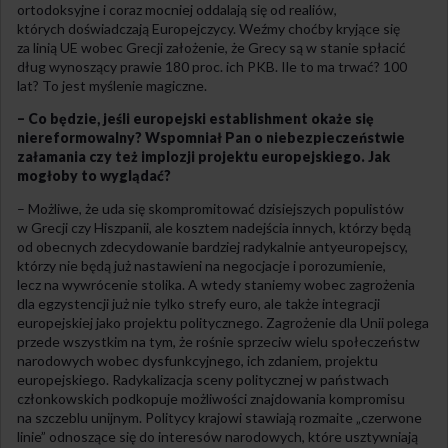
ortodoksyjne i coraz mocniej oddalają się od realiów,
których doświadczają Europejczycy. Weźmy choćby kryjące się
za linią UE wobec Grecji założenie, że Grecy są w stanie spłacić
dług wynoszący prawie 180 proc. ich PKB. Ile to ma trwać? 100
lat? To jest myślenie magiczne.
– Co będzie, jeśli europejski establishment okaże się
niereformowalny? Wspomniał Pan o niebezpieczeństwie
załamania czy też implozji projektu europejskiego. Jak
mogłoby to wyglądać?
– Możliwe, że uda się skompromitować dzisiejszych populistów
w Grecji czy Hiszpanii, ale kosztem nadejścia innych, którzy będą
od obecnych zdecydowanie bardziej radykalnie antyeuropejscy,
którzy nie będą już nastawieni na negocjacje i porozumienie,
lecz na wywrócenie stolika. A wtedy staniemy wobec zagrożenia
dla egzystencji już nie tylko strefy euro, ale także integracji
europejskiej jako projektu politycznego. Zagrożenie dla Unii polega
przede wszystkim na tym, że rośnie sprzeciw wielu społeczeństw
narodowych wobec dysfunkcyjnego, ich zdaniem, projektu
europejskiego. Radykalizacja sceny politycznej w państwach
członkowskich podkopuje możliwości znajdowania kompromisu
na szczeblu unijnym. Politycy krajowi stawiają rozmaite „czerwone
linie” odnoszące się do interesów narodowych, które usztywniają