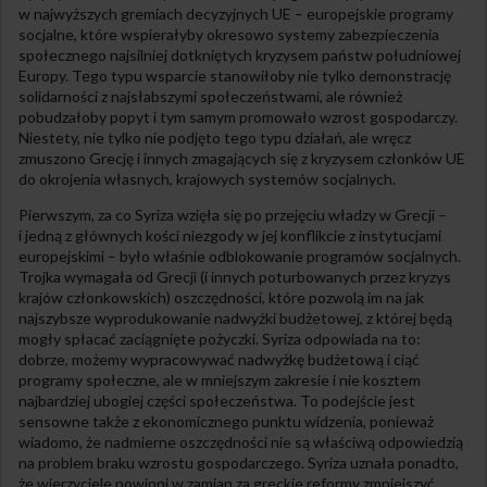
w najwyższych gremiach decyzyjnych UE – europejskie programy
socjalne, które wspierałyby okresowo systemy zabezpieczenia
społecznego najsilniej dotkniętych kryzysem państw południowej
Europy. Tego typu wsparcie stanowiłoby nie tylko demonstrację
solidarności z najsłabszymi społeczeństwami, ale również
pobudzałoby popyt i tym samym promowało wzrost gospodarczy.
Niestety, nie tylko nie podjęto tego typu działań, ale wręcz
zmuszono Grecję i innych zmagających się z kryzysem członków UE
do okrojenia własnych, krajowych systemów socjalnych.
Pierwszym, za co Syriza wzięła się po przejęciu władzy w Grecji –
i jedną z głównych kości niezgody w jej konflikcie z instytucjami
europejskimi – było właśnie odblokowanie programów socjalnych.
Trojka wymagała od Grecji (i innych poturbowanych przez kryzys
krajów członkowskich) oszczędności, które pozwolą im na jak
najszybsze wyprodukowanie nadwyżki budżetowej, z której będą
mogły spłacać zaciągnięte pożyczki. Syriza odpowiada na to:
dobrze, możemy wypracowywać nadwyżkę budżetową i ciąć
programy społeczne, ale w mniejszym zakresie i nie kosztem
najbardziej ubogiej części społeczeństwa. To podejście jest
sensowne także z ekonomicznego punktu widzenia, ponieważ
wiadomo, że nadmierne oszczędności nie są właściwą odpowiedzią
na problem braku wzrostu gospodarczego. Syriza uznała ponadto,
że wierzyciele powinni w zamian za greckie reformy zmniejszyć