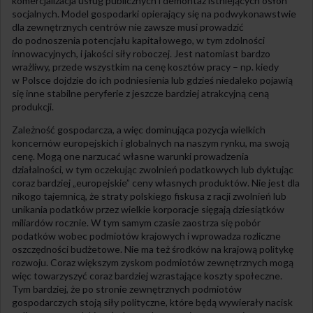
komercjalizacja usług publicznych i demontaż istniejących osłon
socjalnych. Model gospodarki opierający się na podwykonawstwie
dla zewnętrznych centrów nie zawsze musi prowadzić
do podnoszenia potencjału kapitałowego, w tym zdolności
innowacyjnych, i jakości siły roboczej. Jest natomiast bardzo
wrażliwy, przede wszystkim na cenę kosztów pracy – np. kiedy
w Polsce dojdzie do ich podniesienia lub gdzieś niedaleko pojawią
się inne stabilne peryferie z jeszcze bardziej atrakcyjną ceną
produkcji.
Zależność gospodarcza, a więc dominująca pozycja wielkich
koncernów europejskich i globalnych na naszym rynku, ma swoją
cenę. Mogą one narzucać własne warunki prowadzenia
działalności, w tym oczekując zwolnień podatkowych lub dyktując
coraz bardziej „europejskie” ceny własnych produktów. Nie jest dla
nikogo tajemnicą, że straty polskiego fiskusa z racji zwolnień lub
unikania podatków przez wielkie korporacje sięgają dziesiątków
miliardów rocznie. W tym samym czasie zaostrza się pobór
podatków wobec podmiotów krajowych i wprowadza rozliczne
oszczędności budżetowe. Nie ma też środków na krajową politykę
rozwoju. Coraz większym zyskom podmiotów zewnętrznych mogą
więc towarzyszyć coraz bardziej wzrastające koszty społeczne.
Tym bardziej, że po stronie zewnętrznych podmiotów
gospodarczych stoją siły polityczne, które będą wywierały nacisk