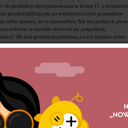
yć do produkcji oprogramowania w firmie IT, a wyrzucen
nie przekwalifikują się na wielojęzycznych prawników
aje sobie sprawę, że to niemożliwe. Nie ma żadnych gwar
ego sektora, w wyniku otwarcia się gospodarki
alnej” dla niej produkcji powstaną na ich miejsce nowe
 rozbudują się do tego stopnia, iż wchłoną powstały wolny
 Najprawdopodobniej będzie tak, że w kraju rozwijający
y pracochłonne gospodarki się rozwiną, jednak obszary
ajach siłą rzeczy zacofane, upadną pod ciężarem konkur
ujący tam ludzie trafią na bruk, a kapitał na śmietnik. Nas
 ale i powiększą się rzesze przegranych takiej transforma
wchłonąć powstałe wolne zasoby, a straty odrobić, nastąpi
rupy społeczne i pokolenia przegrają w takim procesie
zować negatywne skutki, w kraju musiałyby istnieć
redystrybucja, zabezpieczenie społeczne i sprawne usł
jach rozwijających się niemal nigdy ich nie ma lub