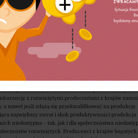
czu wyzwania nie zadziałają na odpowiednią skalę. Zatem
jący odpowiedzialność za całą wspólnotę, nie powinien p
eorię HOS.
 są niczym przy niebezpieczeństwach pułapki, jaką
ją źli Samarytanie z krajów rozwiniętych. Nie trzeba być
wać, że rzetelne wdrożenie tej koncepcji będzie oznacza
fanych dziedzinach, skaże zatem dane państwo na wiecz
zwiniętych. Otwarcie gospodarki rzeczywiście jest najle
ości w krótkim terminie – jednak w długim okaże się
rozwój zakładów w obszarach pracochłonnych, jednak 
dla kraju zamknięte. Lokalni zacofani producenci tych 
onkurencję z rozwiniętymi producentami z krajów zamo
, a nawet jeśli zdążą się przekwalifikować na produkcję
jąca największy zwrot i skok produktywności produkcja
nich niedostępna – tak, jak i dla społeczeństwa niedostę
społeczeństw rozwiniętych. Producenci z krajów bogatych