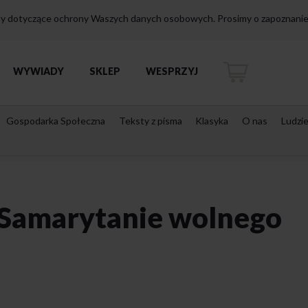
isy dotyczące ochrony Waszych danych osobowych. Prosimy o zapoznanie 
WYWIADY
SKLEP
WESPRZYJ
Gospodarka Społeczna
Teksty z pisma
Klasyka
O nas
Ludzi
 Samarytanie wolnego