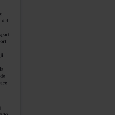
ię
ndel
sport
ort
ji
la
ade
jące
j