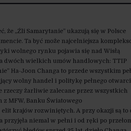
, że „Źli Samarytanie” ukazują się w Polsce
mencie. Ta być może najcelniejsza komplek
ityki wolnego rynku pojawia się nad Wisłą
nia dwóch wielkich umów handlowych: TTIP
anie” Ha-Joon Changa to przede wszystkim pe
ujący wolny handel i politykę pełnego otwarc
e rzeczy żarliwie zalecane przez wszystkich
n z MFW, Banku Światowego
 elit krajów rozwiniętych. A przy okazji są to
a przyjęła niemal w pełni i od ręki po przeło
wtórzyć błędów sprzed 25 lat, dzieło Changa