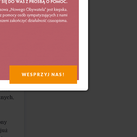
odjąć
ć dla
ny
pszym
WESPRZYJ NAS!
branże
branż
żnych,
pny
 już