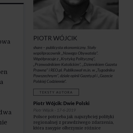
PIOTR WÓJCIK
sowa
share – publicysta ekonomiczny. Stały
współpracownik „Nowego Obywatela”.
Współpracuje z „Krytyką Polityczną”,
„Przewodnikiem Katolickim”, „Dziennikiem Gazeta
Prawna” i REO.pl. Publikował m.in. w „Tygodniku
łen
Powszechnym”, dziale opinii Gazety.pl i „Gazecie
ia
Polskiej Codziennie”.
TEKSTY AUTORA
Piotr Wójcik: Dwie Polski
Piotr Wójcik
·
17-6-2019
 dwa
Polsce potrzeba jak najszybciej polityki
mie
regionalnej z prawdziwego zdarzenia,
która zasypie olbrzymie różnice