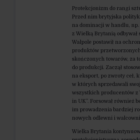
Protekcjonizm do rangi sztu
Przed nim brytyjska polity
na dominacji w handlu, np.
z Wielką Brytanią odbywał 
Walpole postawił na ochron
produktów przetworzonych 
skończonych towarów, za to
do produkcji. Zaczął stosow
na eksport, po zwroty ceł, 
w których sprzedawali swoje
wszystkich producentów z W
in UK”. Forsował również b
im prowadzenia bardziej r
nowych odlewni i walcowni,
Wielka Brytania kontynuowa