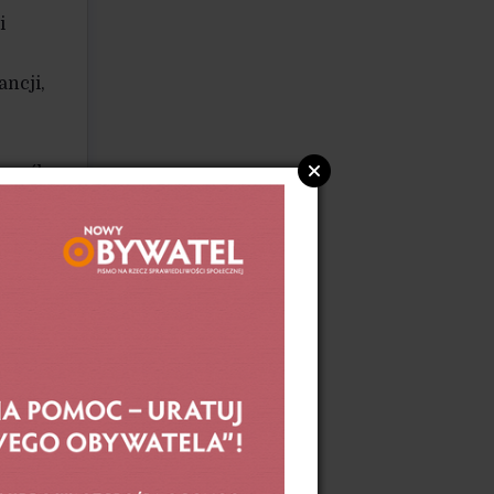
i
ancji,
 zasób
m się
encji
tąpią
cji.
ugi