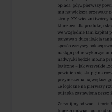
opłaca, gdyż pierwszy powi
mu największą przewagę pr
stratę. XX-wieczni twórcy 
kluczowe dla produkcji skła
we względnie tani kapitał 
państwa z dużą ilością tani
sposób wszyscy pokażą swoj
nastąpi pełne wykorzystan
nadwyżki będzie można prz
logiczne – jak wszystkie 
powinien się skupić na roz
przynoszenia największego 
że logiczne na pierwszy rzu
pułapką zastawioną przez 
Zacznijmy od wad – teoria
Inaczej mówiąc, po upadku