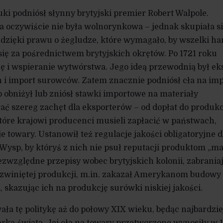
ki podniósł słynny brytyjski premier Robert Walpole.
ka oczywiście nie była wolnorynkowa – jednak skupiała s
 dzięki prawu o żegludze, które wymagało, by wszelki ha
się za pośrednictwem brytyjskich okrętów. Po 1721 roku
ę i wspieranie wytwórstwa. Jego ideą przewodnią był ek
i import surowców. Zatem znacznie podniósł cła na imp
 obniżył lub zniósł stawki importowe na materiały
ać szereg zachęt dla eksporterów – od dopłat do produkc
które krajowi producenci musieli zapłacić w państwach,
 towary. Ustanowił też regulacje jakości obligatoryjne d
ysp, by któryś z nich nie psuł reputacji produktom „m
ezwzględne przepisy wobec brytyjskich kolonii, zabrania
ozwiniętej produkcji, m.in. zakazał Amerykanom budowy
 skazując ich na produkcję surówki niskiej jakości.
ła tę politykę aż do połowy XIX wieku, będąc najbardzie