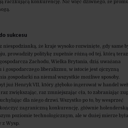
ją raczkującą konkurencję. Nic więc dziwnego, że prom
mogą.
do sukcesu
az niespodzianką, że kraje wysoko rozwinięte, gdy same b
, prowadziły politykę zupełnie różną od tej, którą teraz
 gospodarcza Zachodu, Wielka Brytania, dziś uważana
i gospodarczego liberalizmu, w istocie jest ojczyzną
ia gospodarki na niemal wszystkie możliwe sposoby.
ył już Henryk VII, który głęboko ingerował w handel we
az zwiększając, raz zmniejszając cła, to zabraniając zu
uchylając dla niego drzwi. Wszystko po to, by wesprzeć
ończyć zagraniczną konkurencję, głównie holenderską
szym poziomie technologicznym, ale w dużej mierze był
y z Wysp.