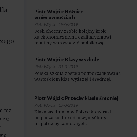
w rozwoju między naszym rodzimym
centrum a peryferiami.
dla
Piotr Wójcik: Różnice
w nierównościach
Piotr Wójcik
·
19-5-2019
ć
Jeśli chcemy zrobić kolejny krok
ku ekonomicznemu egalitaryzmowi,
czego
musimy wprowadzić podatkową
progresję, która w większym stopniu
obciąży tych, którzy zarabiają nad Wisłą
Piotr Wójcik: Klasy w szkole
stawki europejskie.
Piotr Wójcik
·
31-3-2019
Polska szkoła została podporządkowana
wartościom klas wyższej i średniej.
Piotr Wójcik: Przeciw klasie średniej
Piotr Wójcik
·
17-3-2019
m tez
Klasa średnia to w Polsce konstrukt
od początku do końca wymyślony
dził
na potrzeby zamożnych.
ę
się