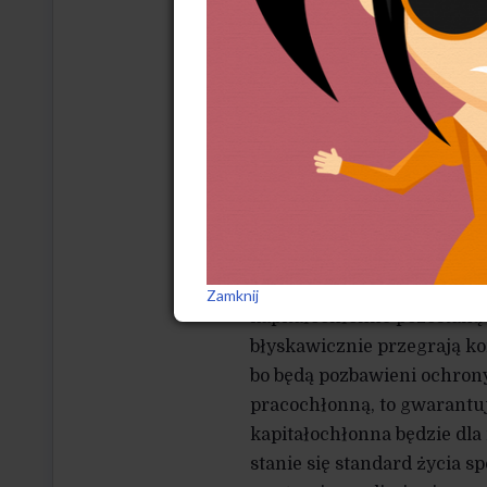
są w powijakach – i w obli
żaden lider polityczny, czu
działań zalecanych przez t
Jednak te wady teoretyczne
za pomocą teorii HOS szyku
geniuszem, aby się zoriento
kraju specjalizację w zaco
dystans wobec najlepiej ro
sposobem na wzrost wydajn
pułapką. Umożliwi bowiem 
Zamknij
kapitałochłonne pozostaną 
błyskawicznie przegrają k
bo będą pozbawieni ochrony
pracochłonną, to gwarantu
kapitałochłonna będzie dla 
stanie się standard życia 