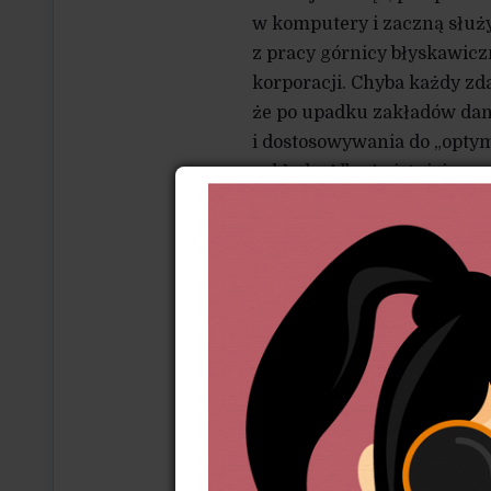
w komputery i zaczną służ
z pracy górnicy błyskawicz
korporacji. Chyba każdy zd
że po upadku zakładów dan
i dostosowywania do „optym
zakłady. Albo że istniejące
danego czynnika produkcji.
może i rzeczywiście obszar
kapitałochłonne, w tych kr
i już się nie podniosą. Prac
nie tylko straty materialne,
Nawet jeśli uda się kiedyś 
to po długim czasie. Całe g
na zawsze. Żeby zminimali
mechanizmy kompensacji – 
publiczne. Tymczasem w kra