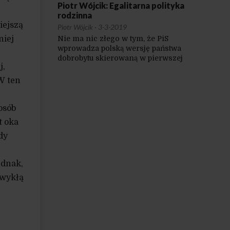
Piotr Wójcik: Egalitarna polityka
rodzinna
iejszą
Piotr Wójcik
·
3-3-2019
Nie ma nic złego w tym, że PiS
niej
wprowadza polską wersję państwa
dobrobytu skierowaną w pierwszej
j,
kolejności do rodzin. Przy
tak familiarnym społeczeństwie, jak
 W ten
Polska, takie wsparcie ma szanse
bardziej społecznie rezonować.
osób
t oka
dy
ednak,
zwykłą