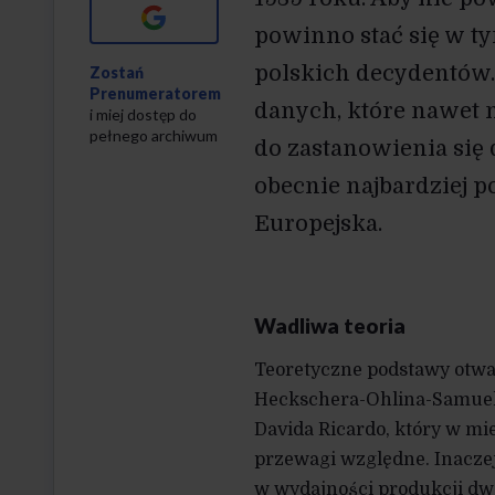
Google+
powinno stać się w 
polskich decydentów.
Zostań
Prenumeratorem
danych, które nawet 
i miej dostęp do
pełnego archiwum
do zastanowienia się 
obecnie najbardziej p
Europejska.
Wadliwa teoria
Teoretyczne podstawy otwa
Heckschera-Ohlina-Samuels
Davida Ricardo, który w 
przewagi względne. Inacze
w wydajności produkcji dwó