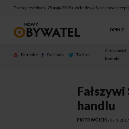
Drodzy czytelnicy! 25 maja 2018 r. wchodzą w życie nowe przep
Przejdź
OPINIE
do
strony
głównej
Aktualności
Patronite
Facebook
Twitter
Kontakt
Fałszywi
handlu
PIOTR WÓJCIK
·
17-1-2017