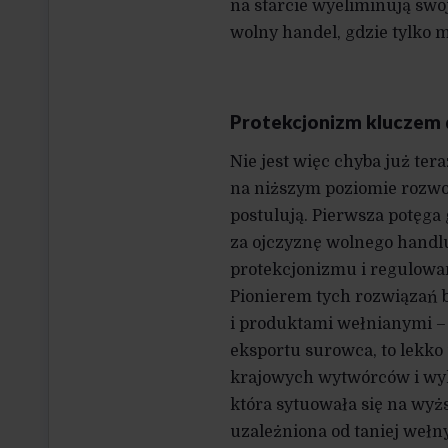
na starcie wyeliminują swo
wolny handel, gdzie tylko 
Protekcjonizm kluczem 
Nie jest więc chyba już ter
na niższym poziomie rozwoju
postulują. Pierwsza potęga
za ojczyznę wolnego handlu 
protekcjonizmu i regulowan
Pionierem tych rozwiązań b
i produktami wełnianymi – r
eksportu surowca, to lekko 
krajowych wytwórców i wyk
która sytuowała się na wyż
uzależniona od taniej wełn