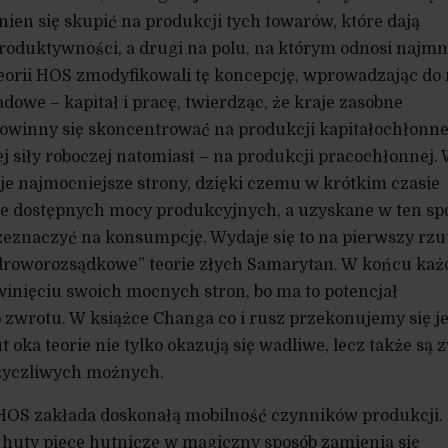
nien się skupić na produkcji tych towarów, które dają
oduktywności, a drugi na polu, na którym odnosi najmn
teorii HOS zmodyfikowali tę koncepcję, wprowadzając do 
dowe – kapitał i pracę, twierdząc, że kraje zasobne
powinny się skoncentrować na produkcji kapitałochłonne
ej siły roboczej natomiast – na produkcji pracochłonnej.
e najmocniejsze strony, dzięki czemu w krótkim czasie
ie dostępnych mocy produkcyjnych, a uzyskane w ten sp
eznaczyć na konsumpcję. Wydaje się to na pierwszy rzu
„zdroworozsądkowe” teorie złych Samarytan. W końcu każ
winięciu swoich mocnych stron, bo ma to potencjał
zwrotu. W książce Changa co i rusz przekonujemy się j
t oka teorie nie tylko okazują się wadliwe, lecz także są 
życzliwych możnych.
 HOS zakłada doskonałą mobilność czynników produkcji.
 huty piece hutnicze w magiczny sposób zamienią się