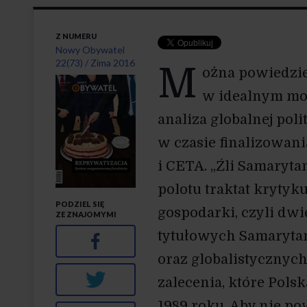
Z NUMERU
Nowy Obywatel
22(73) / Zima 2016
M
ożna powiedzieć
" alt="">
w idealnym mo
analiza globalnej pol
w czasie finalizowa
i CETA. „Źli Samaryt
polotu traktat krytyk
PODZIEL SIĘ
gospodarki, czyli dwi
ZE ZNAJOMYMI
tytułowych Samaryta
Facebook
oraz globalistycznych
Twitter
zalecenia, które Polsk
1989 roku. Aby nie po