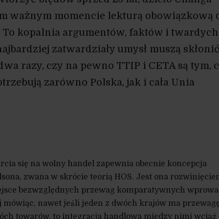
tym ważnym momencie lekturą obowiązkową 
 To kopalnia argumentów, faktów i twardych
najbardziej zatwardziały umysł muszą skłoni
dwa razy, czy na pewno TTIP i CETA są tym, 
otrzebują zarówno Polska, jak i cała Unia
rcia się na wolny handel zapewnia obecnie koncepcja
ona, zwana w skrócie teorią HOS. Jest ona rozwinięcie
miejsce bezwzględnych przewag komparatywnych wprowa
j mówiąc, nawet jeśli jeden z dwóch krajów ma przewag
ch towarów, to integracja handlowa między nimi wciąż 