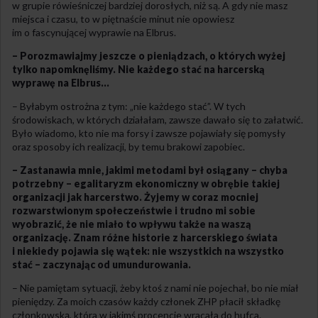
w grupie rówieśniczej bardziej dorosłych, niż są. A gdy nie masz
miejsca i czasu, to w piętnaście minut nie opowiesz
im o fascynującej wyprawie na Elbrus.
– Porozmawiajmy jeszcze o pieniądzach, o których wyżej
tylko napomknęliśmy. Nie każdego stać na harcerską
wyprawę na Elbrus…
– Byłabym ostrożna z tym: „nie każdego stać”. W tych
środowiskach, w których działałam, zawsze dawało się to załatwić.
Było wiadomo, kto nie ma forsy i zawsze pojawiały się pomysły
oraz sposoby ich realizacji, by temu brakowi zapobiec.
– Zastanawia mnie, jakimi metodami był osiągany – chyba
potrzebny – egalitaryzm ekonomiczny w obrębie takiej
organizacji jak harcerstwo. Żyjemy w coraz mocniej
rozwarstwionym społeczeństwie i trudno mi sobie
wyobrazić, że nie miało to wpływu także na waszą
organizację. Znam różne historie z harcerskiego świata
i niekiedy pojawia się wątek: nie wszystkich na wszystko
stać – zaczynając od umundurowania.
– Nie pamiętam sytuacji, żeby ktoś z nami nie pojechał, bo nie miał
pieniędzy. Za moich czasów każdy członek ZHP płacił składkę
członkowską, która w jakimś procencie wracała do hufca.