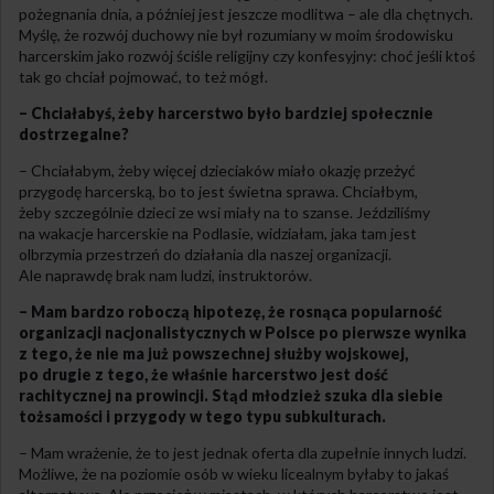
pożegnania dnia, a później jest jeszcze modlitwa – ale dla chętnych.
Myślę, że rozwój duchowy nie był rozumiany w moim środowisku
harcerskim jako rozwój ściśle religijny czy konfesyjny: choć jeśli ktoś
tak go chciał pojmować, to też mógł.
– Chciałabyś, żeby harcerstwo było bardziej społecznie
dostrzegalne?
– Chciałabym, żeby więcej dzieciaków miało okazję przeżyć
przygodę harcerską, bo to jest świetna sprawa. Chciałbym,
żeby szczególnie dzieci ze wsi miały na to szanse. Jeździliśmy
na wakacje harcerskie na Podlasie, widziałam, jaka tam jest
olbrzymia przestrzeń do działania dla naszej organizacji.
Ale naprawdę brak nam ludzi, instruktorów.
– Mam bardzo roboczą hipotezę, że rosnąca popularność
organizacji nacjonalistycznych w Polsce po pierwsze wynika
z tego, że nie ma już powszechnej służby wojskowej,
po drugie z tego, że właśnie harcerstwo jest dość
rachitycznej na prowincji. Stąd młodzież szuka dla siebie
tożsamości i przygody w tego typu subkulturach.
– Mam wrażenie, że to jest jednak oferta dla zupełnie innych ludzi.
Możliwe, że na poziomie osób w wieku licealnym byłaby to jakaś