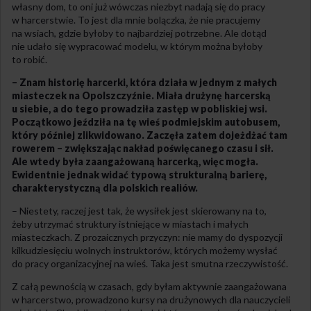
własny dom, to oni już wówczas niezbyt nadają się do pracy
w harcerstwie. To jest dla mnie bolączka, że nie pracujemy
na wsiach, gdzie byłoby to najbardziej potrzebne. Ale dotąd
nie udało się wypracować modelu, w którym można byłoby
to robić.
– Znam historię harcerki, która działa w jednym z małych
miasteczek na Opolszczyźnie. Miała drużynę harcerską
u siebie, a do tego prowadziła zastęp w pobliskiej wsi.
Początkowo jeździła na tę wieś podmiejskim autobusem,
który później zlikwidowano. Zaczęła zatem dojeżdżać tam
rowerem – zwiększając nakład poświęcanego czasu i sił.
Ale wtedy była zaangażowaną harcerką, więc mogła.
Ewidentnie jednak widać typową strukturalną barierę,
charakterystyczną dla polskich realiów.
– Niestety, raczej jest tak, że wysiłek jest skierowany na to,
żeby utrzymać struktury istniejące w miastach i małych
miasteczkach. Z prozaicznych przyczyn: nie mamy do dyspozycji
kilkudziesięciu wolnych instruktorów, których możemy wysłać
do pracy organizacyjnej na wieś. Taka jest smutna rzeczywistość.
Z całą pewnością w czasach, gdy byłam aktywnie zaangażowana
w harcerstwo, prowadzono kursy na drużynowych dla nauczycieli