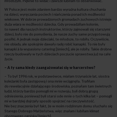
młodszym. Pięknie to widać i zawsze lubiłam to obserwować.
W Polsce jest moim zdaniem bardzo wyraźna kultura chuchania
na dzieci, wyręczania pociech i niańczenia ponad ich możliwości
wiekowe. W dobrze prowadzonych gromadach zuchowych istnieje
duża wiara w możliwości dziecka. Gdy prowadziłam kolonie,
to nawet dla naszych instruktorów, którzy zajmowali się starszymi
dzieci, było nie do pomyślenia, że nasze zuchy same przygotowują
posiłki. A jednak moje dzieciaki, te młodsze, to robiły. Oczywiście,
nie obiady, ale spokojnie dawały radę robić kanapki. To nie były
kanapki à la wypasiony catering [śmiech], ale je robiły. Takie drobne
rzeczy budowały w tych dzieciach poczucie sprawstwa już na całe
życie.
– A ty sama kiedy zaangażowałaś się w harcerstwo?
– To był 1996 rok, w podstawówce, miałam trzynaście lat, siostra
koleżanki była zastępową i ona mnie wciągnęła. Trafiłam
do rewelacyjnie działającego środowiska, poznałam tam świetnych
ludzi, którzy bardzo pomogli mi w rozwoju, byli dobrą grupą
odniesienia, ponieważ byli starsi ode mnie o tych kilka lat – pomogli
mi w bardziej dojrzały sposób spojrzeć na rzeczywistość.
Nie bez znaczenia był fakt, że w moim rodzinnym domu słuchało się
Starego Dobrego Małżeństwa, więc znałam i lubiłam klimat
obozowego ogniska [śmiech].