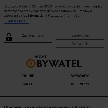
Drodzy czytelnicy! 25 maja 2018 r. wchodzą w życie nowe przepisy
dotyczące ochrony Waszych danych osobowych. Prosimy o
zapoznanie się z informacjami
Przeczytaj informacje
.
Zgadzam się
Zaprenumeruj!
Logowanie.
Rejestracja
Przejdź
do
strony
głównej
OPINIE
WYWIADY
SKLEP
WESPRZYJ
Dlaczego harcerstwo? – rozmowa z Victorią