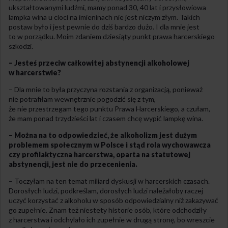
ukształtowanymi ludźmi, mamy ponad 30, 40 lat i przysłowiowa
lampka wina u cioci na imieninach nie jest niczym złym. Takich
postaw było i jest pewnie do dziś bardzo dużo. I dla mnie jest
to w porządku. Moim zdaniem dziesiąty punkt prawa harcerskiego
szkodzi.
– Jesteś przeciw całkowitej abstynencji alkoholowej
w harcerstwie?
– Dla mnie to była przyczyna rozstania z organizacją, ponieważ
nie potrafiłam wewnętrznie pogodzić się z tym,
że nie przestrzegam tego punktu Prawa Harcerskiego, a czułam,
że mam ponad trzydzieści lat i czasem chcę wypić lampkę wina.
– Można na to odpowiedzieć, że alkoholizm jest dużym
problemem społecznym w Polsce i stąd rola wychowawcza
czy profilaktyczna harcerstwa, oparta na statutowej
abstynencji, jest nie do przecenienia.
– Toczyłam na ten temat miliard dyskusji w harcerskich czasach.
Dorosłych ludzi, podkreślam, dorosłych ludzi należałoby raczej
uczyć korzystać z alkoholu w sposób odpowiedzialny niż zakazywać
go zupełnie. Znam też niestety historie osób, które odchodziły
z harcerstwa i odchylało ich zupełnie w drugą stronę, bo wreszcie