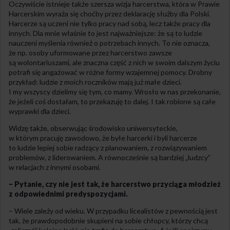
Oczywiście istnieje także szersza wizja harcerstwa, która w Prawie
Harcerskim wyraża się choćby przez deklarację służby dla Polski.
Harcerze są uczeni nie tylko pracy nad sobą, lecz także pracy dla
innych. Dla mnie właśnie to jest najważniejsze: że są to ludzie
nauczeni myślenia również o potrzebach innych. To nie oznacza,
że np. osoby uformowane przez harcerstwo zawsze
są wolontariuszami, ale znaczna część z nich w swoim dalszym życiu
potrafi się angażować w różne formy wzajemnej pomocy. Drobny
przykład: ludzie z moich roczników mają już małe dzieci.
I my wszyscy dzielimy się tym, co mamy. Wrosło w nas przekonanie,
że jeżeli coś dostałam, to przekazuję to dalej. I tak robione są całe
wyprawki dla dzieci.
Widzę także, obserwując środowisko uniwersyteckie,
w którym pracuję zawodowo, że byłe harcerki i byli harcerze
to ludzie lepiej sobie radzący z planowaniem, z rozwiązywaniem
problemów, z liderowaniem. A równocześnie są bardziej „ludzcy”
w relacjach z innymi osobami.
– Pytanie, czy nie jest tak, że harcerstwo przyciąga młodzież
z odpowiednimi predyspozycjami.
– Wiele zależy od wieku. W przypadku licealistów z pewnością jest
tak, że prawdopodobnie skupieni na sobie chłopcy, którzy chcą