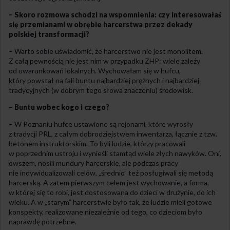
– Skoro rozmowa schodzi na wspomnienia: czy interesowałaś
się przemianami w obrębie harcerstwa przez dekady
polskiej transformacji?
– Warto sobie uświadomić, że harcerstwo nie jest monolitem.
Z całą pewnością nie jest nim w przypadku ZHP: wiele zależy
od uwarunkowań lokalnych. Wychowałam się w hufcu,
który powstał na fali buntu najbardziej prężnych i najbardziej
tradycyjnych (w dobrym tego słowa znaczeniu) środowisk.
– Buntu wobec kogo i czego?
– W Poznaniu hufce ustawione są rejonami, które wyrosły
z tradycji PRL, z całym dobrodziejstwem inwentarza, łącznie z tzw.
betonem instruktorskim. To byli ludzie, którzy pracowali
w poprzednim ustroju i wynieśli stamtąd wiele złych nawyków. Oni,
owszem, nosili mundury harcerskie, ale podczas pracy
nie indywidualizowali celów, „średnio” też posługiwali się metodą
harcerską. A zatem pierwszym celem jest wychowanie, a forma,
w której się to robi, jest dostosowana do dzieci w drużynie, do ich
wieku. A w „starym” harcerstwie było tak, że ludzie mieli gotowe
konspekty, realizowane niezależnie od tego, co dzieciom było
naprawdę potrzebne.