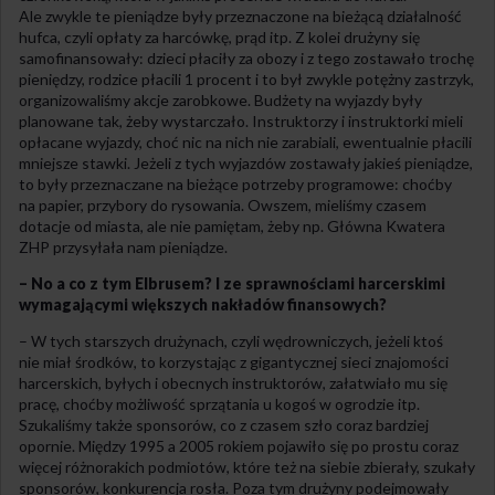
Ale zwykle te pieniądze były przeznaczone na bieżącą działalność
hufca, czyli opłaty za harcówkę, prąd itp. Z kolei drużyny się
samofinansowały: dzieci płaciły za obozy i z tego zostawało trochę
pieniędzy, rodzice płacili 1 procent i to był zwykle potężny zastrzyk,
organizowaliśmy akcje zarobkowe. Budżety na wyjazdy były
planowane tak, żeby wystarczało. Instruktorzy i instruktorki mieli
opłacane wyjazdy, choć nic na nich nie zarabiali, ewentualnie płacili
mniejsze stawki. Jeżeli z tych wyjazdów zostawały jakieś pieniądze,
to były przeznaczane na bieżące potrzeby programowe: choćby
na papier, przybory do rysowania. Owszem, mieliśmy czasem
dotacje od miasta, ale nie pamiętam, żeby np. Główna Kwatera
ZHP przysyłała nam pieniądze.
– No a co z tym Elbrusem? I ze sprawnościami harcerskimi
wymagającymi większych nakładów finansowych?
– W tych starszych drużynach, czyli wędrowniczych, jeżeli ktoś
nie miał środków, to korzystając z gigantycznej sieci znajomości
harcerskich, byłych i obecnych instruktorów, załatwiało mu się
pracę, choćby możliwość sprzątania u kogoś w ogrodzie itp.
Szukaliśmy także sponsorów, co z czasem szło coraz bardziej
opornie. Między 1995 a 2005 rokiem pojawiło się po prostu coraz
więcej różnorakich podmiotów, które też na siebie zbierały, szukały
sponsorów, konkurencja rosła. Poza tym drużyny podejmowały