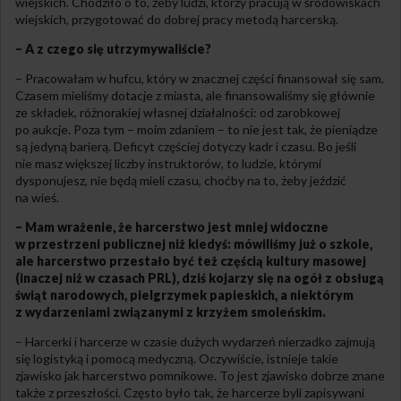
wiejskich. Chodziło o to, żeby ludzi, którzy pracują w środowiskach
wiejskich, przygotować do dobrej pracy metodą harcerską.
– A z czego się utrzymywaliście?
– Pracowałam w hufcu, który w znacznej części finansował się sam.
Czasem mieliśmy dotacje z miasta, ale finansowaliśmy się głównie
ze składek, różnorakiej własnej działalności: od zarobkowej
po aukcje. Poza tym – moim zdaniem – to nie jest tak, że pieniądze
są jedyną barierą. Deficyt częściej dotyczy kadr i czasu. Bo jeśli
nie masz większej liczby instruktorów, to ludzie, którymi
dysponujesz, nie będą mieli czasu, choćby na to, żeby jeździć
na wieś.
– Mam wrażenie, że harcerstwo jest mniej widoczne
w przestrzeni publicznej niż kiedyś: mówiliśmy już o szkole,
ale harcerstwo przestało być też częścią kultury masowej
(inaczej niż w czasach PRL), dziś kojarzy się na ogół z obsługą
świąt narodowych, pielgrzymek papieskich, a niektórym
z wydarzeniami związanymi z krzyżem smoleńskim.
– Harcerki i harcerze w czasie dużych wydarzeń nierzadko zajmują
się logistyką i pomocą medyczną. Oczywiście, istnieje takie
zjawisko jak harcerstwo pomnikowe. To jest zjawisko dobrze znane
także z przeszłości. Często było tak, że harcerze byli zapisywani