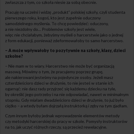
zwłaszcza z tym, co szkoła niesie za sobą obecnie.
Pracuję na uczelni i widzę „produkt” polskiej szkoły, czyli studenta
pierwszego roku, kogoś, kto jest zupełnie oduczony
samodzielnego myślenia. To chcę powiedzieć: oduczony,
a nie niezdolny do… Problemów szkoły jest wiele,
więc nie chciałabym, żebyśmy myśleli o harcerstwie jako o jednej
z form edukacji, ponieważ zdeformowałoby to samo harcerstwo.
– A może wpływałoby to pozytywnie na szkoły, klasy, dzieci
szkolne?
– Nie mam w to wiary. Harcerstwo nie może być organizacją
masową. Mówimy o tym, że pracujemy poprzez grupę,
ale nakierowani jesteśmy na pojedyncze osoby. Jeżeli masz
czterdzieścioro dzieci w drużynie, to nie jesteś w stanie ich
ogarnąć: nie dasz rady przyjrzeć się każdemu dziecku na tyle,
by określić jego potrzeby i na nie odpowiadać, nawet w minimalnym
stopniu. Gdy miałam dwadzieścioro dzieci w drużynie, to już było
ciężko – a wtedy byłam dojrzałą instruktorką i zęby na tym zjadłam.
Czym innym byłoby jednak wprowadzenie elementów metody
czy metodyki harcerskiej do pracy w szkole. Pomysły instruktorów
na to, jak uczyć różnych rzeczy, są przecież rewelacyjne.