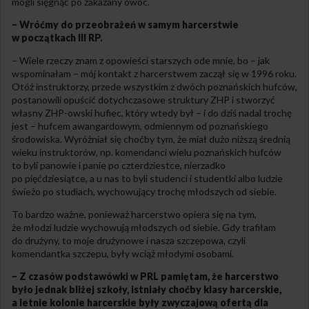
mogli sięgnąć po zakazany owoc.
– Wróćmy do przeobrażeń w samym harcerstwie
w początkach III RP.
– Wiele rzeczy znam z opowieści starszych ode mnie, bo – jak
wspominałam – mój kontakt z harcerstwem zaczął się w 1996 roku.
Otóż instruktorzy, przede wszystkim z dwóch poznańskich hufców,
postanowili opuścić dotychczasowe struktury ZHP i stworzyć
własny ZHP-owski hufiec, który wtedy był – i do dziś nadal trochę
jest – hufcem awangardowym, odmiennym od poznańskiego
środowiska. Wyróżniał się choćby tym, że miał dużo niższą średnią
wieku instruktorów, np. komendanci wielu poznańskich hufców
to byli panowie i panie po czterdziestce, nierzadko
po pięćdziesiątce, a u nas to byli studenci i studentki albo ludzie
świeżo po studiach, wychowujący trochę młodszych od siebie.
To bardzo ważne, ponieważ harcerstwo opiera się na tym,
że młodzi ludzie wychowują młodszych od siebie. Gdy trafiłam
do drużyny, to moje drużynowe i nasza szczepowa, czyli
komendantka szczepu, były wciąż młodymi osobami.
– Z czasów podstawówki w PRL pamiętam, że harcerstwo
było jednak bliżej szkoły, istniały choćby klasy harcerskie,
a letnie kolonie harcerskie były zwyczajową ofertą dla