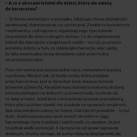
– A co z obozami letnimi dla dzieci, które nie należą
do harcerstwa?
– Ta forma również jest w porządku, także jako forma działalności
zarobkowej, charytatywnej czy społecznej. Zwykle to instruktorzy
i wędrownicy, czyli najstarsi, organizują tego typu kolonie
na przykład dla dzieci z ubogich domów. Co do organizowania
kolonii dla dzieciaków z bogatszych rodzin – no cóż, po prostu
jesteśmy dobrzy w tym, co robimy jako harcerze, więc sądzę,
że taka ewentualna forma dorabiania sobie przez hufce
nie przynosi im ujmy.
Poza tym ważna jest jeszcze jedna rzecz, nazwałabym ją pracą
u podstaw. Nie jest tak, że każda osoba, która przejdzie
przez harcerstwo, jest w dorosłym życie skazana na bycie
przywódcą [śmiech]. Ale jeżeli masz dziesięcioosobową drużynę,
którą kształtujesz na dobrych i uczciwych ludzi, to niesie się
to dalej w świat. Jeżeli ktoś z nich później zostanie pracodawcą,
który płaci uczciwe stawki, nie oszukuje na sprawach socjalnych,
daje pracownikom szansę na rozwój, traktuje ich poważnie – to już
dużo. Jeżeli wypuszczasz spod swoich skrzydeł w ciągu
harcerskiego życia trzydzieści takich osób, to uważam, że jest
to jednak wielki potencjał. A zaczyna się od spraw naprawdę
drobnych, choćby od tego, że zuchy robią na zimę karmniki dla