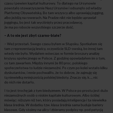
czasu i pewien kapitał kulturowy. To dlatego na Ursynowie
powstało stowarzyszenie Nasz Ursynów i odsunęło od władzy
Platformę Obywatelską. Bo tam wszyscy albo uprawiają jogging,
albo jeżdżą na rowerach. Na Pradze nikt nie będzie uprawiał
joggingu, bo jest tak wyciśnięty przez pracodawcę,
że ma po robocie wszystkiego szczerze dość.
– A to nie jest zbyt czarno-białe?
– Weź przestań. Swego czasu byłem w Słupsku. Spotkałem się
tam z reprezentacją lewicy, oczywiście SLD-owską, bo innej tam
wtedy nie było. Wydałem wówczas w formie broszury analizę
kryzysu społecznego w Polsce. Z godzinę opowiadałem im o tym,
co tam zawarłem. Między innymi że 80 proc. polskiego
społeczeństwa to ludzie niezamożni. Po czym po kolei wstało kilku
dyskutantów, i mnie pochwaliło, że to dobrze, że zajmuję się
tą niewielką mniejszością polskiej biedoty. Znaczy się, k…, nic
do nich nie dotarło.
I to jest trochę jak z tym biedyzmem. W Polsce po prostu jest dużo
niezamożnych osób o niskim kapitale kulturowym. Albo ściślej
mówiąc: niższym niż ten, który posiadają inteligencja i ta niewielka
klasa średnia. W dodatku tzw. klasa średnia sama buduje bariery
klasowe. Gdy stoimy na ulicy i zbieramy podpisy np. pod petycją