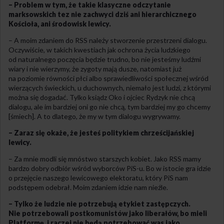
– Problem w tym, że takie klasyczne odczytanie
marksowskich tez nie zachwyci dziś ani hierarchicznego
Kościoła, ani środowisk lewicy.
– A moim zdaniem do RSS należy stworzenie przestrzeni dialogu.
Oczywiście, w takich kwestiach jak ochrona życia ludzkiego
od naturalnego poczęcia będzie trudno, bo nie jesteśmy ludźmi
wiary i nie wierzymy, że zygoty mają dusze, natomiast już
na poziomie równości płci albo sprawiedliwości społecznej wśród
wierzących świeckich, u duchownych, niemało jest ludzi, z którymi
można się dogadać. Tylko ksiądz Oko i ojciec Rydzyk nie chcą
dialogu, ale im bardziej oni go nie chcą, tym bardziej my go chcemy
[śmiech]. A to dlatego, że my w tym dialogu wygrywamy.
– Zaraz się okaże, że jesteś politykiem chrześcijańskiej
lewicy.
– Za mnie modli się mnóstwo starszych kobiet. Jako RSS mamy
bardzo dobry odbiór wśród wyborców PiS-u. Bo w istocie gra idzie
o przejęcie naszego lewicowego elektoratu, który PiS nam
podstępem odebrał. Moim zdaniem idzie nam nieźle.
– Tylko że ludzie nie potrzebują etykiet zastępczych.
Nie potrzebowali postkomunistów jako liberałów, bo mieli
Platformę, i raczej nie będą potrzebować was jako