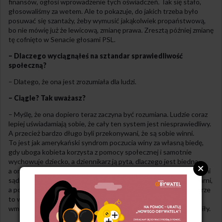
finansów, ogłosi wprowadzenie tych oświadczeń. Tak się stało,
głosowaliśmy za wetem. Ale to pokazuje, do jakich trzeba było
posuwać się szantaży, żeby wymusić jakąkolwiek propaństwową,
bo nie mówię już że lewicową, zmianę prawa. Zresztą później zmianę
tę cofnięto w Senacie głosami PSL.
– Dlaczego wyciągnąłeś na sztandar sprawiedliwość
społeczną?
– Dlatego, że ona jest zrozumiała dla ludzi.
– Ciągle? Tak uważasz?
– Myślę, że ona dopiero teraz zaczyna być rozumiana. Ludzie coraz
lepiej uświadamiają sobie, że cały ten system jest niesprawiedliwy.
A przecież bardzo długo byli przekonywani, że są sobie winni.
To jest jak amerykański syndrom poczucia winy za własną biedę,
gdy uboga kobieta korzysta z pomocy społecznej i samotnie
wychowuje dziecko, a dziennikarz ją pyta, dlaczego jest biedna,
a ona mówi: bo jestem leniwa. On na to: jak to możliwe, że tak pani
sądzi, skoro wstaje pani o drugiej w nocy i idzie do pracy w piekarni,
a potem zajmuje się dzieckiem. Ona na to: nie wiem. Ale my dobrze
to widzimy z dystansu – poprzez różnoraką przemoc kulturową
wmówiono jej, że bieda to lenistwo. Nawet jeśli pracuje ponad siły.