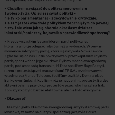
– Chciałbym nawiązać do politycznego wymiaru
Twojego życia. Opisujesz świat polityki –
nie tylko parlamentarnej – zdecydowanie krytycznie,
ale sam jesteś właściwie politykiem zepchniętym do pewnej
niszy. I nie wiem jak się obecnie określasz: działacz
lokatorski/społeczny, bojownik o sprawiedliwość społeczną?
– Przede wszystkim jestem liderem partii politycznej,
która ma ambicje odegrać rolę również w wyborach. W pewnym
momencie założyliśmy partię, która się nazywała Nowa Lewica.
Zgłaszali się do nas ludzie pokrzywdzeni przez kapitalizm i byliśmy
partią oporu wobec jego skutków. Byliśmy mocno awangardową
partią, pod ambasadą francuską 14 lipca spaliliśmy flagę Bastylii,
razem z protestującymi pracownikami TP S.A., przejmowanymi
wtedy przez France Telecom. Spaliliśmy też Biały Dom na placu
Bankowym [śmiech]. Robiliśmy różne happeningi, protesty. Bardzo
aktywni byliśmy przy okazji protestów przeciwko inwazji na Irak.
To wszystko było bardzo efektowne, ale nie było efektywne.
– Dlaczego?
– Nie było gleby. Nie można awangardowej, antysystemowej partii
lewicowej zasadzić na pustyni społecznej, jaką była Polska.