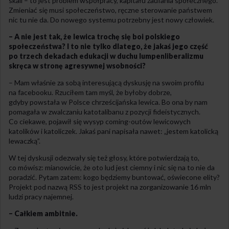
skali – to jest problem współpracy, kapitału zaufania społecznego.
Zmieniać się musi społeczeństwo, ręczne sterowanie państwem
nic tu nie da. Do nowego systemu potrzebny jest nowy człowiek.
– A nie jest tak, że lewica trochę się boi polskiego
społeczeństwa? I to nie tylko dlatego, że jakaś jego część
po trzech dekadach edukacji w duchu lumpenliberalizmu
skręca w stronę agresywnej wsobności?
– Mam właśnie za sobą interesującą dyskusję na swoim profilu
na facebooku. Rzuciłem tam myśl, że byłoby dobrze,
gdyby powstała w Polsce chrześcijańska lewica. Bo ona by nam
pomagała w zwalczaniu katotalibanu z pozycji fideistycznych.
Co ciekawe, pojawił się wysyp coming-outów lewicowych
katolików i katoliczek. Jakaś pani napisała nawet: „jestem katolicką
lewaczką”.
W tej dyskusji odezwały się też głosy, które potwierdzają to,
co mówisz: mianowicie, że oto lud jest ciemny i nic się na to nie da
poradzić. Pytam zatem: kogo będziemy buntować, oświecone elity?
Projekt pod nazwą RSS to jest projekt na zorganizowanie 16 mln
ludzi pracy najemnej.
– Całkiem ambitnie.