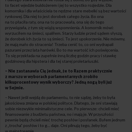
to facet wjedzie buldożerem i jej to wszystko rozjedzie. Dla
komornika i dla właściciela te nędzne stare mebelki są bez wartości
rynkowej. Dla niej to jest dorobek całego życia. Bo ona
na to płaciła raty, ona na to pracowała, ona się do tego
przywiązała, z tym się wiążą wspomnienia. A komornik mówi:
wyrzuciłem na śmieci, spaliłem. Starzy ludzie przed sądem słyszą,
że dorobek ich życia to są śmieci. To jest upokorzenie. Nie mówmy,
że mają mało do stracenia! Trzeba cenić to, co oni wydrapali
pazurami przez lata harówki. Bo to ma wartość ich poświęcenia.
To się przekłada na zupełnie inną liczbę godzin pracy i stawkę
godzinową dla hipstera i dla tej starej proletariuszki.
– Nie zastanawia Cię jednak, że to Razem praktycznie
z marszu w wyborach parlamentarnych zrobiło
kilkuprocentowy wynik wyborczy? Jedną nogą byli już
w Sejmie.
– Nawet jeśli wejdą do parlamentu, to nie sądzę, żeby to była
jakościowa zmiana w polskiej polityce. Dlatego, że oni stawiają
sobie niezwykle minimalistyczne cele. Po pierwsze: chcieli mieć
finansowanie z budżetu państwa, no i mają je. W przyszłości
pewnie będą chcieli mieć trochę posłów i posłanek. Byłem jednym
z „trocha” posłów i to g… daje. Oni pilnują tego, żeby być
w mainstreamie.