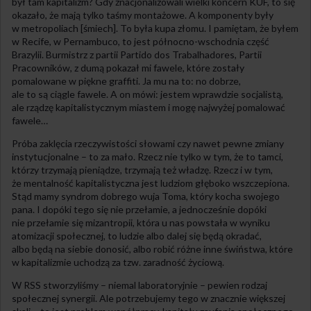
był tam kapitalizm? Gdy znacjonalizowali wielki koncern KUF, to się
okazało, że mają tylko taśmy montażowe. A komponenty były
w metropoliach [śmiech]. To była kupa złomu. I pamiętam, że byłem
w Recife, w Pernambuco, to jest północno-wschodnia część
Brazylii. Burmistrz z partii Partido dos Trabalhadores, Partii
Pracowników, z dumą pokazał mi fawele, które zostały
pomalowane w piękne graffiti. Ja mu na to: no dobrze,
ale to są ciągle fawele. A on mówi: jestem wprawdzie socjalistą,
ale rządzę kapitalistycznym miastem i mogę najwyżej pomalować
fawele…
Próba zaklęcia rzeczywistości słowami czy nawet pewne zmiany
instytucjonalne – to za mało. Rzecz nie tylko w tym, że to tamci,
którzy trzymają pieniądze, trzymają też władzę. Rzecz i w tym,
że mentalność kapitalistyczna jest ludziom głęboko wszczepiona.
Stąd mamy syndrom dobrego wuja Toma, który kocha swojego
pana. I dopóki tego się nie przełamie, a jednocześnie dopóki
nie przełamie się mizantropii, która u nas powstała w wyniku
atomizacji społecznej, to ludzie albo dalej się będą okradać,
albo będą na siebie donosić, albo robić różne inne świństwa, które
w kapitalizmie uchodzą za tzw. zaradność życiową.
W RSS stworzyliśmy – niemal laboratoryjnie – pewien rodzaj
społecznej synergii. Ale potrzebujemy tego w znacznie większej