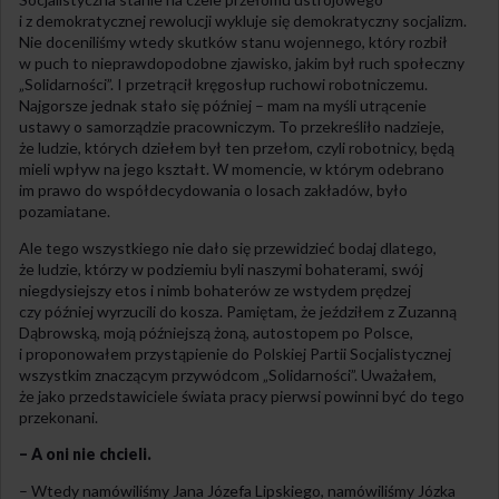
i z demokratycznej rewolucji wykluje się demokratyczny socjalizm.
Nie doceniliśmy wtedy skutków stanu wojennego, który rozbił
w puch to nieprawdopodobne zjawisko, jakim był ruch społeczny
„Solidarności”. I przetrącił kręgosłup ruchowi robotniczemu.
Najgorsze jednak stało się później – mam na myśli utrącenie
ustawy o samorządzie pracowniczym. To przekreśliło nadzieje,
że ludzie, których dziełem był ten przełom, czyli robotnicy, będą
mieli wpływ na jego kształt. W momencie, w którym odebrano
im prawo do współdecydowania o losach zakładów, było
pozamiatane.
Ale tego wszystkiego nie dało się przewidzieć bodaj dlatego,
że ludzie, którzy w podziemiu byli naszymi bohaterami, swój
niegdysiejszy etos i nimb bohaterów ze wstydem prędzej
czy później wyrzucili do kosza. Pamiętam, że jeździłem z Zuzanną
Dąbrowską, moją późniejszą żoną, autostopem po Polsce,
i proponowałem przystąpienie do Polskiej Partii Socjalistycznej
wszystkim znaczącym przywódcom „Solidarności”. Uważałem,
że jako przedstawiciele świata pracy pierwsi powinni być do tego
przekonani.
– A oni nie chcieli.
– Wtedy namówiliśmy Jana Józefa Lipskiego, namówiliśmy Józka