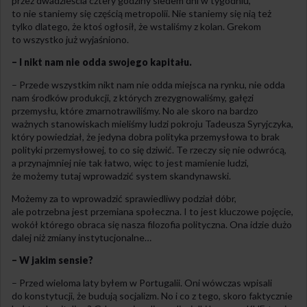
przez dwadzieścia cztery godziny siedem dni w tygodniu,
to nie staniemy się częścią metropolii. Nie staniemy się nią też
tylko dlatego, że ktoś ogłosił, że wstaliśmy z kolan. Grekom
to wszystko już wyjaśniono.
– I nikt nam nie odda swojego kapitału.
– Przede wszystkim nikt nam nie odda miejsca na rynku, nie odda
nam środków produkcji, z których zrezygnowaliśmy, gałęzi
przemysłu, które zmarnotrawiliśmy. No ale skoro na bardzo
ważnych stanowiskach mieliśmy ludzi pokroju Tadeusza Syryjczyka,
który powiedział, że jedyna dobra polityka przemysłowa to brak
polityki przemysłowej, to co się dziwić. Te rzeczy się nie odwrócą,
a przynajmniej nie tak łatwo, więc to jest mamienie ludzi,
że możemy tutaj wprowadzić system skandynawski.
Możemy za to wprowadzić sprawiedliwy podział dóbr,
ale potrzebna jest przemiana społeczna. I to jest kluczowe pojęcie,
wokół którego obraca się nasza filozofia polityczna. Ona idzie dużo
dalej niż zmiany instytucjonalne…
– W jakim sensie?
– Przed wieloma laty byłem w Portugalii. Oni wówczas wpisali
do konstytucji, że budują socjalizm. No i co z tego, skoro faktycznie