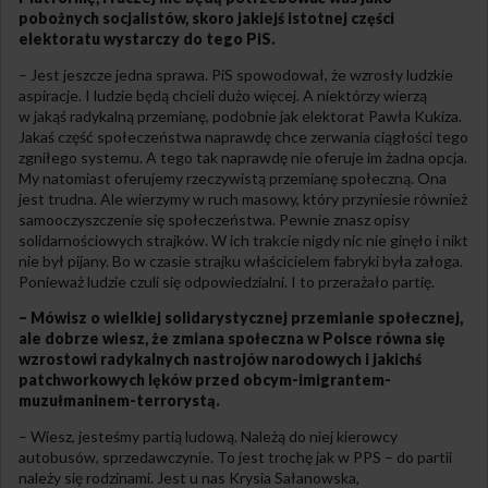
pobożnych socjalistów, skoro jakiejś istotnej części
elektoratu wystarczy do tego PiS.
– Jest jeszcze jedna sprawa. PiS spowodował, że wzrosły ludzkie
aspiracje. I ludzie będą chcieli dużo więcej. A niektórzy wierzą
w jakąś radykalną przemianę, podobnie jak elektorat Pawła Kukiza.
Jakaś część społeczeństwa naprawdę chce zerwania ciągłości tego
zgniłego systemu. A tego tak naprawdę nie oferuje im żadna opcja.
My natomiast oferujemy rzeczywistą przemianę społeczną. Ona
jest trudna. Ale wierzymy w ruch masowy, który przyniesie również
samooczyszczenie się społeczeństwa. Pewnie znasz opisy
solidarnościowych strajków. W ich trakcie nigdy nic nie ginęło i nikt
nie był pijany. Bo w czasie strajku właścicielem fabryki była załoga.
Ponieważ ludzie czuli się odpowiedzialni. I to przerażało partię.
– Mówisz o wielkiej solidarystycznej przemianie społecznej,
ale dobrze wiesz, że zmiana społeczna w Polsce równa się
wzrostowi radykalnych nastrojów narodowych i jakichś
patchworkowych lęków przed obcym-imigrantem-
muzułmaninem-terrorystą.
– Wiesz, jesteśmy partią ludową. Należą do niej kierowcy
autobusów, sprzedawczynie. To jest trochę jak w PPS – do partii
należy się rodzinami. Jest u nas Krysia Sałanowska,