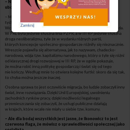
– Na własnym podwórku też doczekaliśmy pracujących
ubogich kobiet i mężczyzn.
– Moim zdaniem na polskim podwórku przełom w postrzeganiu
WESPRZYJ NAS!
tych zjawisk dokonał się za sprawą Prawa i Sprawiedliwości.
Zamknij
Wcześniej była jedna wielka ściema, że inaczej się po prostu nie da.
W PRL była jedynie słuszna linia PZPR, a w III RP jedynie słuszna
droga neoliberalizmu, tyle że w wydaniu różnych partii,
których koncepcje społeczno-gospodarcze różniły się nieznacznie.
Wreszcie pojawiła się alternatywa, jak to nazywam, chadecko-
narodowa, wizja tzw. kapitalizmu narodowego, który o tyle się różni
od klasycznej drogi rozwojowej w III RP, że w ogóle pokazuje,
że można robić inną politykę gospodarczą i świat się od tego
nie kończy. Według mnie to otwiera kolejne furtki: skoro da się tak,
to chyba można jeszcze inaczej.
Osobna sprawa to jest oczywiście migracja, bo ludzie zobaczyli inny
świat, inne rozwiązania. Dzięki Unii Europejskiej, uwolnieniu
zachodnich rynków pracy, dzięki możliwości legalnego
przemieszczania się zobaczyli, że usługi publiczne działają
w krajach, które wcale nie miały u siebie tzw. komuny.
– Ale dla bodaj wszystkich jest jasne, że Ikonowicz to jest
czerwona flaga, że mówisz o sprawiedliwości społecznej jako
socjalista.