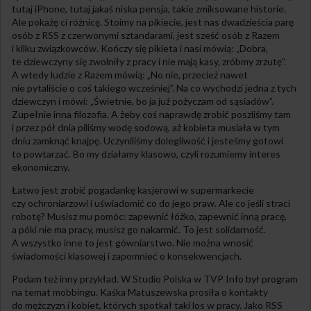
tutaj iPhone, tutaj jakaś niska pensja, takie zmiksowane historie.
Ale pokażę ci różnicę. Stoimy na pikiecie, jest nas dwadzieścia parę
osób z RSS z czerwonymi sztandarami, jest sześć osób z Razem
i kilku związkowców. Kończy się pikieta i nasi mówią: „Dobra,
te dziewczyny się zwolniły z pracy i nie mają kasy, zróbmy zrzutę”.
A wtedy ludzie z Razem mówią: „No nie, przecież nawet
nie pytaliście o coś takiego wcześniej”. Na co wychodzi jedna z tych
dziewczyn i mówi: „Świetnie, bo ja już pożyczam od sąsiadów”.
Zupełnie inna filozofia. A żeby coś naprawdę zrobić poszliśmy tam
i przez pół dnia piliśmy wodę sodową, aż kobieta musiała w tym
dniu zamknąć knajpę. Uczyniliśmy dolegliwość i jesteśmy gotowi
to powtarzać. Bo my działamy klasowo, czyli rozumiemy interes
ekonomiczny.
Łatwo jest zrobić pogadankę kasjerowi w supermarkecie
czy ochroniarzowi i uświadomić co do jego praw. Ale co jeśli straci
robotę? Musisz mu pomóc: zapewnić łóżko, zapewnić inną pracę,
a póki nie ma pracy, musisz go nakarmić. To jest solidarność.
A wszystko inne to jest gówniarstwo. Nie można wnosić
świadomości klasowej i zapomnieć o konsekwencjach.
Podam też inny przykład. W Studio Polska w TVP Info był program
na temat mobbingu. Kaśka Matuszewska prosiła o kontakty
do mężczyzn i kobiet, których spotkał taki los w pracy. Jako RSS