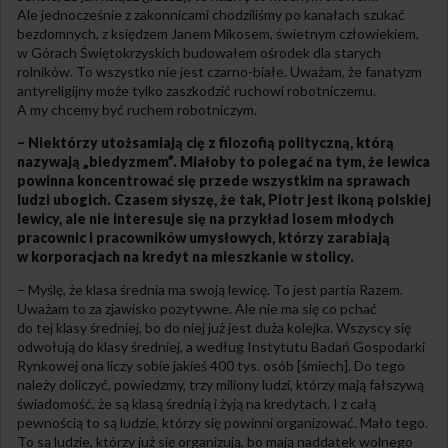
Ale jednocześnie z zakonnicami chodziliśmy po kanałach szukać
bezdomnych, z księdzem Janem Mikosem, świetnym człowiekiem,
w Górach Świętokrzyskich budowałem ośrodek dla starych
rolników. To wszystko nie jest czarno-białe. Uważam, że fanatyzm
antyreligijny może tylko zaszkodzić ruchowi robotniczemu.
A my chcemy być ruchem robotniczym.
– Niektórzy utożsamiają cię z filozofią polityczną, którą
nazywają „biedyzmem”. Miałoby to polegać na tym, że lewica
powinna koncentrować się przede wszystkim na sprawach
ludzi ubogich. Czasem słyszę, że tak, Piotr jest ikoną polskiej
lewicy, ale nie interesuje się na przykład losem młodych
pracownic i pracowników umysłowych, którzy zarabiają
w korporacjach na kredyt na mieszkanie w stolicy.
– Myślę, że klasa średnia ma swoją lewicę. To jest partia Razem.
Uważam to za zjawisko pozytywne. Ale nie ma się co pchać
do tej klasy średniej, bo do niej już jest duża kolejka. Wszyscy się
odwołują do klasy średniej, a według Instytutu Badań Gospodarki
Rynkowej ona liczy sobie jakieś 400 tys. osób [śmiech]. Do tego
należy doliczyć, powiedzmy, trzy miliony ludzi, którzy mają fałszywą
świadomość, że są klasą średnią i żyją na kredytach. I z całą
pewnością to są ludzie, którzy się powinni organizować. Mało tego.
To są ludzie, którzy już się organizują, bo mają naddatek wolnego