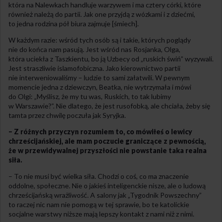
która na Nalewkach handluje warzywem i ma cztery córki, które
również należą do partii. Jak one przyjdą z wózkami i z dziećmi,
to jedna rodzina pół biura zajmuje [śmiech].
W każdym razie: wśród tych osób są i takie, których poglądy
nie do końca nam pasują. Jest wśród nas Rosjanka, Olga,
która uciekła z Taszkientu, bo ją Uzbecy od „ruskich świń” wyzywali.
Jest straszliwie islamofobiczna. Jako kierownictwo partii
nie interweniowaliśmy – ludzie to sami załatwili. W pewnym
momencie jedna z dziewczyn, Beatka, nie wytrzymała i mówi
do Olgi: „Myślisz, że my tu was, Ruskich, to tak lubimy
w Warszawie?”. Nie dlatego, że jest rusofobką, ale chciała, żeby się
tamta przez chwilę poczuła jak Syryjka.
– Z różnych przyczyn rozumiem to, co mówiłeś o lewicy
chrześcijańskiej, ale mam poczucie graniczące z pewnością,
że w przewidywalnej przyszłości nie powstanie taka realna
siła.
– To nie musi być wielka siła. Chodzi o coś, co ma znaczenie
oddolne, społeczne. Nie o jakieś inteligenckie nisze, ale o ludową
chrześcijańską wrażliwość. A salony jak „Tygodnik Powszechny”
to raczej nic nam nie pomogą w tej sprawie, bo te katolickie
socjalne warstwy niższe mają lepszy kontakt z nami niż z nimi.