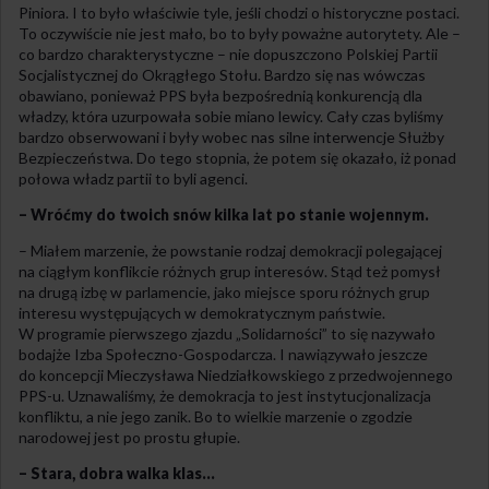
Piniora. I to było właściwie tyle, jeśli chodzi o historyczne postaci.
To oczywiście nie jest mało, bo to były poważne autorytety. Ale –
co bardzo charakterystyczne – nie dopuszczono Polskiej Partii
Socjalistycznej do Okrągłego Stołu. Bardzo się nas wówczas
obawiano, ponieważ PPS była bezpośrednią konkurencją dla
władzy, która uzurpowała sobie miano lewicy. Cały czas byliśmy
bardzo obserwowani i były wobec nas silne interwencje Służby
Bezpieczeństwa. Do tego stopnia, że potem się okazało, iż ponad
połowa władz partii to byli agenci.
– Wróćmy do twoich snów kilka lat po stanie wojennym.
– Miałem marzenie, że powstanie rodzaj demokracji polegającej
na ciągłym konflikcie różnych grup interesów. Stąd też pomysł
na drugą izbę w parlamencie, jako miejsce sporu różnych grup
interesu występujących w demokratycznym państwie.
W programie pierwszego zjazdu „Solidarności” to się nazywało
bodajże Izba Społeczno-Gospodarcza. I nawiązywało jeszcze
do koncepcji Mieczysława Niedziałkowskiego z przedwojennego
PPS-u. Uznawaliśmy, że demokracja to jest instytucjonalizacja
konfliktu, a nie jego zanik. Bo to wielkie marzenie o zgodzie
narodowej jest po prostu głupie.
– Stara, dobra walka klas…