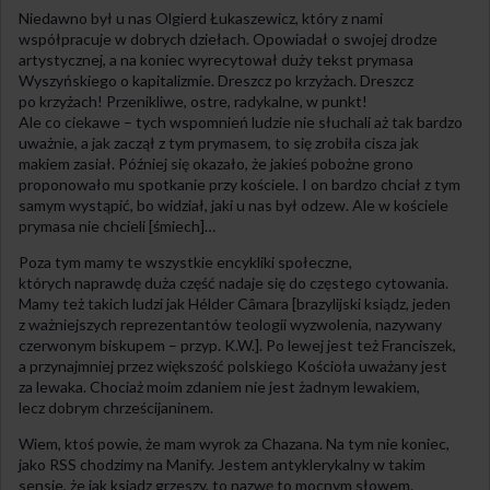
Niedawno był u nas Olgierd Łukaszewicz, który z nami
współpracuje w dobrych dziełach. Opowiadał o swojej drodze
artystycznej, a na koniec wyrecytował duży tekst prymasa
Wyszyńskiego o kapitalizmie. Dreszcz po krzyżach. Dreszcz
po krzyżach! Przenikliwe, ostre, radykalne, w punkt!
Ale co ciekawe – tych wspomnień ludzie nie słuchali aż tak bardzo
uważnie, a jak zaczął z tym prymasem, to się zrobiła cisza jak
makiem zasiał. Później się okazało, że jakieś pobożne grono
proponowało mu spotkanie przy kościele. I on bardzo chciał z tym
samym wystąpić, bo widział, jaki u nas był odzew. Ale w kościele
prymasa nie chcieli [śmiech]…
Poza tym mamy te wszystkie encykliki społeczne,
których naprawdę duża część nadaje się do częstego cytowania.
Mamy też takich ludzi jak Hélder Câmara [brazylijski ksiądz, jeden
z ważniejszych reprezentantów teologii wyzwolenia, nazywany
czerwonym biskupem – przyp. K.W.]. Po lewej jest też Franciszek,
a przynajmniej przez większość polskiego Kościoła uważany jest
za lewaka. Chociaż moim zdaniem nie jest żadnym lewakiem,
lecz dobrym chrześcijaninem.
Wiem, ktoś powie, że mam wyrok za Chazana. Na tym nie koniec,
jako RSS chodzimy na Manify. Jestem antyklerykalny w takim
sensie, że jak ksiądz grzeszy, to nazwę to mocnym słowem.