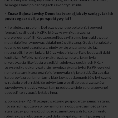
że mogę szaleć po dancingach i skończyć studia.
– Znasz Sojusz Lewicy Demokratycznej jak zły szeląg. Jak ich
postrzegasz dziś, z perspektywy lat?
– To głębszy problem. Dotyczy pewnego pokolenia i pewnej
formacji, czyli ludzi z PZPR, którzy w wyniku „grzechu
pierworodnego” III Rzeczpospolitej, czyli Sejmu kontraktowego,
mogli dalej kontynuować działalność polityczną. Gdyby to zależało
jedynie od społeczeństwa, nigdy by się w parlamencie już
nie znaleźli. To byli ludzie, którzy więcej niż gorliwie budowali dziki
kapitalizm. Wielki, haniebny akt rozdawnictwa, jakim była
prywatyzacja, likwidacja wszelkich zdobyczy socjalnych PRL –
to wszystko dokonywało się również rękoma byłej PZPR-owskiej
nomenklatury, która później uformowała się jako SLD. Dla Leszka
Balcerowicza parlamentarny klub tzw. postkomunistów był czymś
w rodzaju złotej rybki. Bo gdyby tam weszli delegaci związków
zawodowych, gdyby weszli tam przedstawiciele spluralizowanej
opozycji, to sytuacja byłaby inna.
Z pomocą ex-PZPR przeprowadzono gospodarczy zamach stanu.
I to na nich spoczywa główna moralna odpowiedzialność za taki
stan rzeczy, ponieważ ochoczo rozmontowywali to, co chroniło
robotników i robotnice przed dzikim kapitalizmem. I później już