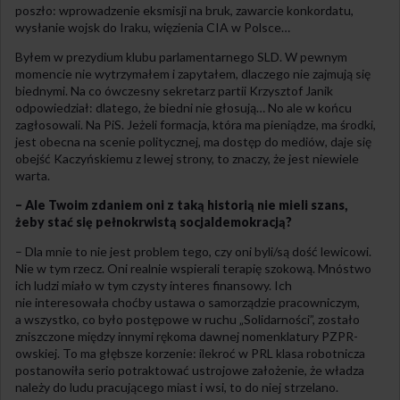
poszło: wprowadzenie eksmisji na bruk, zawarcie konkordatu,
wysłanie wojsk do Iraku, więzienia CIA w Polsce…
Byłem w prezydium klubu parlamentarnego SLD. W pewnym
momencie nie wytrzymałem i zapytałem, dlaczego nie zajmują się
biednymi. Na co ówczesny sekretarz partii Krzysztof Janik
odpowiedział: dlatego, że biedni nie głosują… No ale w końcu
zagłosowali. Na PiS. Jeżeli formacja, która ma pieniądze, ma środki,
jest obecna na scenie politycznej, ma dostęp do mediów, daje się
obejść Kaczyńskiemu z lewej strony, to znaczy, że jest niewiele
warta.
– Ale Twoim zdaniem oni z taką historią nie mieli szans,
żeby stać się pełnokrwistą socjaldemokracją?
– Dla mnie to nie jest problem tego, czy oni byli/są dość lewicowi.
Nie w tym rzecz. Oni realnie wspierali terapię szokową. Mnóstwo
ich ludzi miało w tym czysty interes finansowy. Ich
nie interesowała choćby ustawa o samorządzie pracowniczym,
a wszystko, co było postępowe w ruchu „Solidarności”, zostało
zniszczone między innymi rękoma dawnej nomenklatury PZPR-
owskiej. To ma głębsze korzenie: ilekroć w PRL klasa robotnicza
postanowiła serio potraktować ustrojowe założenie, że władza
należy do ludu pracującego miast i wsi, to do niej strzelano.