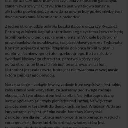
rozdeptać? Czy może mamy do czynienia ze spiskiem globalnym,
rządem światowym? Oczywiście to jest wyjątkowo banalne,
ale trzeba powiedzieć, że prawda na pewno leży gdzieś między tymi
dwoma punktami. Niekoniecznie pośrodku!
Z jednej strony ludzie pokroju Leszka Balcerowicza czy Ryszarda
Petru są w imieniu kapitału sternikami tego systemu i zawsze będą
bronili banków przed oszukanymi klientami. W ogóle będą bronili
prawa banków do oszukiwania, tak jak niedawny prezes Trybunału
Konstytucyjnego Andrzej Rzepliński do końca bronił w zdaniu
odrębnym bankowego tytułu egzekucyjnego. Bo to są ludzie
świadomi klasowego charakteru państwa, którzy stoją
po tej stronie, po której chleb jest posmarowany masłem.
Natomiast jest cała reszta, która jest nieświadoma w swej masie
i która cierpi z tego powodu.
Nasze zadanie – zadanie lewicy, zadanie buntowników – jest takie,
żeby uzmysłowić wszystkim, że jesteśmy pod swego rodzaju
okupacją. A tym okupantem jest kapitał. Nie tylko zagraniczny,
lecz w ogóle kapitał: rządy pieniądza nad ludźmi. Największym
zagrożeniem w tej chwili dla demokracji nie jest Władimir Putin ani
inny satrapa, nie jest też nim wcale Jarosław Kaczyński.
Zagrożeniem dla demokracji jest koncentracja pieniędzy w rękach
coraz mniejszej liczby ludzi. Bo oni mają władzę, która jest
tak naprawdę dużo większa niż władza polityczna.