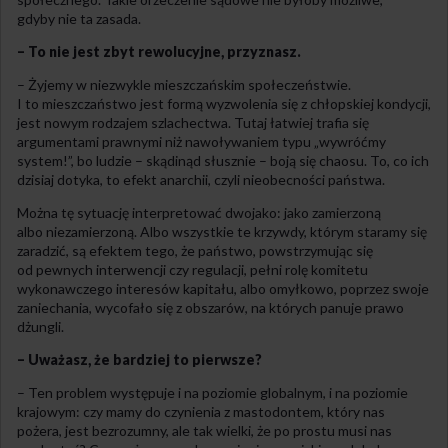
gdyby nie ta zasada.
– To nie jest zbyt rewolucyjne, przyznasz.
– Żyjemy w niezwykle mieszczańskim społeczeństwie.
I to mieszczaństwo jest formą wyzwolenia się z chłopskiej kondycji,
jest nowym rodzajem szlachectwa. Tutaj łatwiej trafia się
argumentami prawnymi niż nawoływaniem typu „wywróćmy
system!”, bo ludzie – skądinąd słusznie – boją się chaosu. To, co ich
dzisiaj dotyka, to efekt anarchii, czyli nieobecności państwa.
Można tę sytuację interpretować dwojako: jako zamierzoną
albo niezamierzoną. Albo wszystkie te krzywdy, którym staramy się
zaradzić, są efektem tego, że państwo, powstrzymując się
od pewnych interwencji czy regulacji, pełni rolę komitetu
wykonawczego interesów kapitału, albo omyłkowo, poprzez swoje
zaniechania, wycofało się z obszarów, na których panuje prawo
dżungli.
– Uważasz, że bardziej to pierwsze?
– Ten problem występuje i na poziomie globalnym, i na poziomie
krajowym: czy mamy do czynienia z mastodontem, który nas
pożera, jest bezrozumny, ale tak wielki, że po prostu musi nas