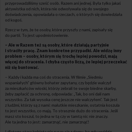
przyprowadziliśmy sześć osób. Razem ani jednej. Była tylko jakaś
aktywistka od nich, która nie odwoływała się do swojego
doświadczenia, opowiadała o rzeczach, o których się dowiedziała
od kogoś.
Rzecz w tym, że te osoby, które przyszły z nami, zapisały się
do partii. To jest upodmiotowienie.
– Ale w Razem też są osoby, które działają partyjnie
i straciły pracę. Znam konkretne przypadki. Ale widzę inny
problem – osoby, którym się trochę lepiej powodzi, mają
więcej do stracenia. I chyba często liczą, że lepiej przeczekać
niż się buntować.
– Każdy i każda ma coś do stracenia. W filmie „Siedmiu
wspaniałych” główny bohater zapytany, czy będzie walczył
za mieszkańców wioski, którzy zebrali te swoje biedne skarby,
żeby zapłacić za ochronę, odpowiada: „Tak, bo oni dali nam
wszystko. Za tak wysoka cenę jeszcze nie walczyłem”. Tak jest
z ludźmi, którzy są z nami: malutkie mieszkanie, ostatnia koszula
to jest wszystko, co mają. To strasznie dużo do stracenia. Jeśli
masz sto koszul, to jedna w tą czy w tamtą nic nie znaczy.
Ale ta jedna to jest: zamarznąć, nie zamarznąć!
I dlatego stara kobieta nie rusza się z domu, bo gdy wyjdzie,