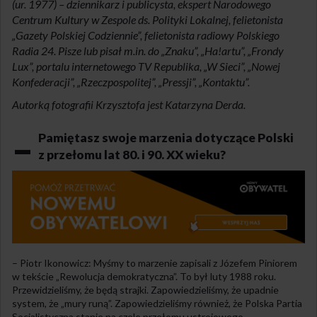
(ur. 1977) –
dziennikarz i publicysta, ekspert Narodowego
Centrum Kultury w Zespole ds. Polityki Lokalnej, felietonista
„Gazety Polskiej Codziennie”, felietonista radiowy Polskiego
Radia 24. Pisze lub pisał m.in. do „Znaku”, „Ha!artu”, „Frondy
Lux”, portalu internetowego TV Republika, „W Sieci”, „Nowej
Konfederacji”, „Rzeczpospolitej”, „Pressji”, „Kontaktu”.
Autorką fotografii Krzysztofa jest Katarzyna Derda.
–
Pamiętasz swoje marzenia dotyczące Polski
z przełomu lat 80. i 90. XX wieku?
–
Piotr Ikonowicz: Myśmy to marzenie zapisali z Józefem Piniorem
w tekście „Rewolucja demokratyczna”. To był luty 1988 roku.
Przewidzieliśmy, że będą strajki. Zapowiedzieliśmy, że upadnie
system, że „mury runą”. Zapowiedzieliśmy również, że Polska Partia
Socjalistyczna stanie na czele przełomu ustrojowego