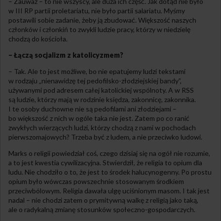
– Zauważ – to nie wszyscy, ale duża ich część. Jak dotąd nie było
w III RP partii proletariatu, nie było partii salariatu. Myśmy
postawili sobie zadanie, żeby ją zbudować. Większość naszych
członków i członkiń to zwykli ludzie pracy, którzy w niedzielę
chodzą do kościoła.
– Łączą socjalizm z katolicyzmem?
– Tak. Ale to jest możliwe, bo nie epatujemy ludzi tekstami
w rodzaju „nienawidzę tej pedofilsko-złodziejskiej bandy”,
używanymi pod adresem całej katolickiej wspólnoty. A w RSS
są ludzie, którzy mają w rodzinie księdza, zakonnicę, zakonnika.
I te osoby duchowne nie są pedofilami ani złodziejami –
bo większość z nich w ogóle taka nie jest. Zatem po co ranić
zwykłych wierzących ludzi, którzy chodzą z nami w pochodach
pierwszomajowych? Trzeba być z ludem, a nie przeciwko ludowi.
Marks o religii powiedział coś, czego dzisiaj się na ogół nie rozumie,
a to jest kwestia cywilizacyjna. Stwierdził, że religia to opium dla
ludu. Nie chodziło o to, że jest to środek halucynogenny. Po prostu
opium było wówczas powszechnie stosowanym środkiem
przeciwbólowym. Religia dawała ulgę uciśnionym masom. I tak jest
nadal – nie chodzi zatem o prymitywną walkę z religią jako taką,
ale o radykalną zmianę stosunków społeczno-gospodarczych.