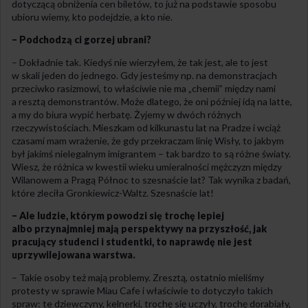
dotyczącą obniżenia cen biletów, to już na podstawie sposobu
ubioru wiemy, kto podejdzie, a kto nie.
– Podchodzą ci gorzej ubrani?
– Dokładnie tak. Kiedyś nie wierzyłem, że tak jest, ale to jest
w skali jeden do jednego. Gdy jesteśmy np. na demonstracjach
przeciwko rasizmowi, to właściwie nie ma „chemii” między nami
a resztą demonstrantów. Może dlatego, że oni później idą na latte,
a my do biura wypić herbatę. Żyjemy w dwóch różnych
rzeczywistościach. Mieszkam od kilkunastu lat na Pradze i wciąż
czasami mam wrażenie, że gdy przekraczam linię Wisły, to jakbym
był jakimś nielegalnym imigrantem – tak bardzo to są różne światy.
Wiesz, że różnica w kwestii wieku umieralności mężczyzn między
Wilanowem a Pragą Północ to szesnaście lat? Tak wynika z badań,
które zleciła Gronkiewicz-Waltz. Szesnaście lat!
– Ale ludzie, którym powodzi się trochę lepiej
albo przynajmniej mają perspektywy na przyszłość, jak
pracujący studenci i studentki, to naprawdę nie jest
uprzywilejowana warstwa.
– Takie osoby też mają problemy. Zresztą, ostatnio mieliśmy
protesty w sprawie Miau Cafe i właściwie to dotyczyło takich
spraw: te dziewczyny, kelnerki, trochę się uczyły, trochę dorabiały,