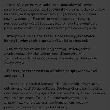
– Nie da się zaprzeczyć zasadniczemu podziałowi klasowemu
na właścicieli, producentów i decydentów oraz na tych, którzy jako
najemnicy muszą sprzedawać swoją siłę roboczą. A ponieważ
nawet w demokracji istnieją przeróżne strategie rozwoju
gospodarczego, więc już podczas przełomu ustrojowego było
jasne, że tych różnych grup interesów będzie naprawdę wiele.
– Ktoś powie, że na pocieszenie dostaliśmy jako lewica
konstytucyjny zapis o sprawiedliwości społecznej.
– Znalazł się tam również za moją sprawą – byłem jednym
z wnioskodawców jako członek komisji konstytucyjnej
Zgromadzenia Narodowego, której przewodniczył Aleksander
Kwaśniewski.
– Piotrze, co teraz zostało w Polsce ze sprawiedliwości
społecznej?
– Jest ten drugi artykuł Konstytucji… Nie, nie rób krzywej miny.
Gdy my jako Ruch Sprawiedliwości Społecznej, jako partia lewicy,
odwołujemy się do drugiego artykułu Konstytucji, to nikt nie może
wzruszyć ramionami. To jest fundamentalny zapis. Idąc
za prawniczo-konstytucjonalnym formalizmem, możemy
powiedzieć, że mamy bardzo silną kotwicę.