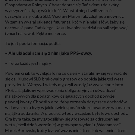
Gospodarstw Rolnych. Chciał dobrać się Tańskiemu do skóry,
wykrzyczeć całą tę wściekłość. W ostatniej chwili rzecznik
dyscyplinarny klubu SLD, Wacław Martyniuk, zdjął go z mównicy.
W zamian wysłał jakiegoś figuranta, który nie miał słów, żeby się
nachwalić pana Tańskiego. Kaziu Iwaniec siedział na sali sejmowej
i zmarł na zawał. Pękło mu serce.
To jest podła formacja, podła.
– Ale układaliście się z nimi jako PPS-owcy.
– Teraz każdy jest mądry.
Powiem ci jak to wyglądało na co dzień – staraliśmy się wyrwać, ile
się da. Klubowi SLD brakowało głosów do odbicia jakiegoś weta
prezydenta Wałęsy. I wtedy my, czyli wtedy już wydzielone koło
PPS, zażądaliśmy wprowadzenia obligatoryjnych oświadczeń
majątkowych dla podatników osiągających dochód powyżej
pewnej kwoty. Chodziło o to, żeby zeznania dotyczące dochodów
w danym roku były w jakikolwiek sposób skorelowane ze wzrostem
majątku podatnika. A przecież wtedy wszędzie były lewe dochody.
Gra była taka, że my zgodziliśmy się głosować za odrzuceniem
weta, jeżeli dzień wcześniej w głównym wydaniu „Wiadomości”
Marek Borowski, który był wówczas ministrem lub wiceministrem