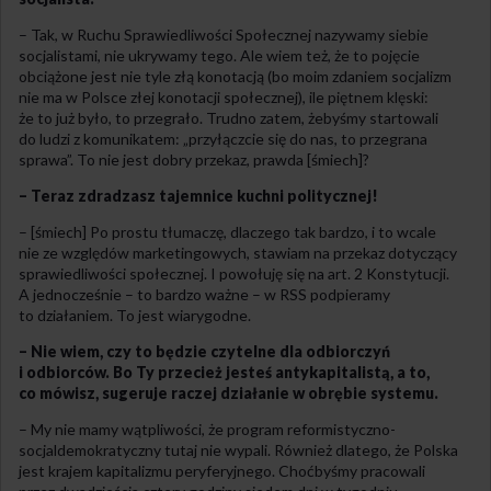
– Tak, w Ruchu Sprawiedliwości Społecznej nazywamy siebie
socjalistami, nie ukrywamy tego. Ale wiem też, że to pojęcie
obciążone jest nie tyle złą konotacją (bo moim zdaniem socjalizm
nie ma w Polsce złej konotacji społecznej), ile piętnem klęski:
że to już było, to przegrało. Trudno zatem, żebyśmy startowali
do ludzi z komunikatem: „przyłączcie się do nas, to przegrana
sprawa”. To nie jest dobry przekaz, prawda [śmiech]?
– Teraz zdradzasz tajemnice kuchni politycznej!
– [śmiech] Po prostu tłumaczę, dlaczego tak bardzo, i to wcale
nie ze względów marketingowych, stawiam na przekaz dotyczący
sprawiedliwości społecznej. I powołuję się na art. 2 Konstytucji.
A jednocześnie – to bardzo ważne – w RSS podpieramy
to działaniem. To jest wiarygodne.
– Nie wiem, czy to będzie czytelne dla odbiorczyń
i odbiorców. Bo Ty przecież jesteś antykapitalistą, a to,
co mówisz, sugeruje raczej działanie w obrębie systemu.
– My nie mamy wątpliwości, że program reformistyczno-
socjaldemokratyczny tutaj nie wypali. Również dlatego, że Polska
jest krajem kapitalizmu peryferyjnego. Choćbyśmy pracowali