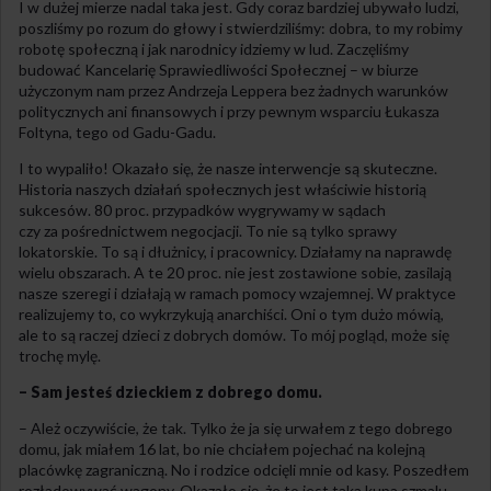
I w dużej mierze nadal taka jest. Gdy coraz bardziej ubywało ludzi,
poszliśmy po rozum do głowy i stwierdziliśmy: dobra, to my robimy
robotę społeczną i jak narodnicy idziemy w lud. Zaczęliśmy
budować Kancelarię Sprawiedliwości Społecznej – w biurze
użyczonym nam przez Andrzeja Leppera bez żadnych warunków
politycznych ani finansowych i przy pewnym wsparciu Łukasza
Foltyna, tego od Gadu-Gadu.
I to wypaliło! Okazało się, że nasze interwencje są skuteczne.
Historia naszych działań społecznych jest właściwie historią
sukcesów. 80 proc. przypadków wygrywamy w sądach
czy za pośrednictwem negocjacji. To nie są tylko sprawy
lokatorskie. To są i dłużnicy, i pracownicy. Działamy na naprawdę
wielu obszarach. A te 20 proc. nie jest zostawione sobie, zasilają
nasze szeregi i działają w ramach pomocy wzajemnej. W praktyce
realizujemy to, co wykrzykują anarchiści. Oni o tym dużo mówią,
ale to są raczej dzieci z dobrych domów. To mój pogląd, może się
trochę mylę.
– Sam jesteś dzieckiem z dobrego domu.
– Ależ oczywiście, że tak. Tylko że ja się urwałem z tego dobrego
domu, jak miałem 16 lat, bo nie chciałem pojechać na kolejną
placówkę zagraniczną. No i rodzice odcięli mnie od kasy. Poszedłem
rozładowywać wagony. Okazało się, że to jest taka kupa szmalu,