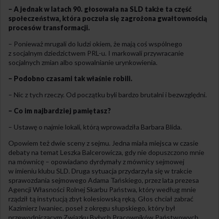
– A jednak w latach 90. głosowała na SLD także ta część
społeczeństwa, która poczuła się zagrożona gwałtownością
procesów transformacji.
– Ponieważ mrugali do ludzi okiem, że mają coś wspólnego
z socjalnym dziedzictwem PRL-u. I markowali przywracanie
socjalnych zmian albo spowalnianie urynkowienia.
– Podobno czasami tak właśnie robili.
– Nic z tych rzeczy. Od początku byli bardzo brutalni i bezwzględni.
– Co im najbardziej pamiętasz?
– Ustawę o najmie lokali, którą wprowadziła Barbara Blida.
Opowiem też dwie sceny z sejmu. Jedna miała miejsca w czasie
debaty na temat Leszka Balcerowicza, gdy nie dopuszczono mnie
na mównicę – opowiadano dyrdymały z mównicy sejmowej
w imieniu klubu SLD. Druga sytuacja przydarzyła się w trakcie
sprawozdania sejmowego Adama Tańskiego, przez lata prezesa
Agencji Własności Rolnej Skarbu Państwa, który według mnie
rządził tą instytucją zbyt kolesiowską ręką. Głos chciał zabrać
Kazimierz Iwaniec, poseł z okręgu słupskiego, który był
przewodniczącym Związku Byłych Pracowników Państwowych