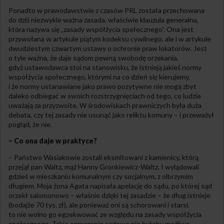
Ponadto w prawodawstwie z czasów PRL została przechowana
do dziś niezwykle ważna zasada, właściwie klauzula generalna,
która nazywa się „zasady współżycia społecznego”. Ona jest
przywołana w artykule piątym kodeksu cywilnego, ale i w artykule
dwudziestym czwartym ustawy o ochronie praw lokatorów. Jest
o tyle ważna, że daje sądom pewną swobodę orzekania,
gdyż ustawodawca stoi na stanowisku, że istnieją jakieś normy
współżycia społecznego, którymi na co dzień się kierujemy,
i że normy ustanawiane jako prawo pozytywne nie mogą zbyt
daleko odbiegać w swoich rozstrzygnięciach od tego, co ludzie
uważają za przyzwoite. W środowiskach prawniczych była duża
debata, czy tej zasady nie usunąć jako reliktu komuny – i przeważył
pogląd, że nie.
– Co ona daje w praktyce?
– Państwo Wasiakowie zostali eksmitowani z kamienicy, którą
przejął pan Waltz, mąż Hanny Gronkiewicz-Waltz. I wylądowali
gdzieś w mieszkaniu komunalnym czy socjalnym, z olbrzymim
długiem. Moja żona Agata napisała apelację do sądu, po której sąd
orzekł salomonowo – właśnie dzięki tej zasadzie – że dług istnieje
(bodajże 70 tys. zł), ale ponieważ oni są schorowani i starsi,
to nie wolno go egzekwować ze względu na zasady współżycia
społecznego. Takie orzeczenie sądowe nie byłoby możliwe,