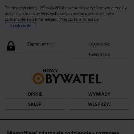
Drodzy czytelnicy! 25 maja 2018 r. wchodzą w życie nowe przepisy
dotyczące ochrony Waszych danych osobowych. Prosimy o
zapoznanie się z informacjami
Przeczytaj informacje
.
Zgadzam się
Zaprenumeruj!
Logowanie.
Rejestracja
Przejdź
do
strony
głównej
OPINIE
WYWIADY
SKLEP
WESPRZYJ
„Niemożliwe” zdarza się codziennie – rozmowa