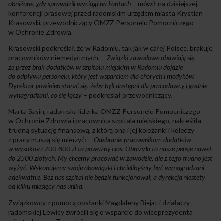
obniżone, gdy sprawdzili wyciągi na kontach
– mówił na dzisiejszej
konferencji prasowej przed radomskim urzędem miasta Krystian
Krasowski, przewodniczący OMZZ Personelu Pomocniczego
w Ochronie Zdrowia.
Krasowski podkreślał, że w Radomiu, tak jak w całej Polsce, brakuje
pracowników niemedycznych. –
Związki zawodowe obawiają się,
że przez brak dodatków w szpitalu miejskim w Radomiu dojdzie
do odpływu personelu, który jest wsparciem dla chorych i medyków.
Dyrektor powinien starać się, żeby byli dostępni dla pracodawcy i godnie
wynagradzani, co się łączy
– podkreślał przewodniczący.
Marta Sasin, radomska liderka OMZZ Personelu Pomocniczego
w Ochronie Zdrowia i pracownica szpitala miejskiego, nakreśliła
trudną sytuację finansową, z którą ona i jej koleżanki i koledzy
z pracy muszą się mierzyć: –
Odebranie pracownikom dodatków
w wysokości 700-800 zł to poważny cios. Obniżyło to nasze pensje nawet
do 2500 złotych. My chcemy pracować w zawodzie, ale z tego trudno jest
wyżyć. Wykonujemy swoje obowiązki i chcielibyśmy być wynagradzani
adekwatnie. Bez nas szpital nie będzie funkcjonował, a dyrekcja niestety
od kilku miesięcy nas unika.
Związkowcy z pomocą posłanki Magdaleny Biejat i działaczy
radomskiej Lewicy zwrócili się o wsparcie do wiceprezydenta