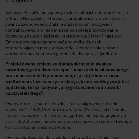
dostępności.
Jak pisze Portal Samorządowy, do konsultacji trafił projekt zmian
w Karcie Nauczyciela, które mają uregulować na nowo system
awansu zawodowego. Zniknie staż i stopień nauczyciela
kontraktowego, a w jego miejsce pojawi się przygotowanie
do zawodu nauczycielskiego, które potrwa 3 lata i 9 miesięcy.
Zmiany pozwolą wygenerować podwyżkę dla osób
rozpoczynających pracę w zawodzie. Jednocześnie zostanie
wprowadzona dodatkowa godzina do dyspozycji dyrektora.
Projektowane zmiany zakładają skrócenie awansu
zawodowego do dwóch stopni – nauczyciela mianowanego
oraz nauczyciela dyplomowanego, przy jednoczesnym
wydłużeniu stażu nauczycielskiego, który według projektu
będzie się teraz nazywał „przygotowaniem do zawodu
nauczycielskiego”.
Osoby, które się na to zdecydują, otrzymają wynagrodzenie
w wysokości 4432,15 zł brutto, a więc o 729 zł więcej niż zarabia
obecnie nauczyciel stażysta z przygotowaniem pedagogicznym
oraz o 332 zł więcej niż wynosi pensja nauczyciela kontraktowego,
który to stopień zniknie z systemu.
Owo przygotowanie do zawodu ma trwać 3 lata i 9 miesięcy,