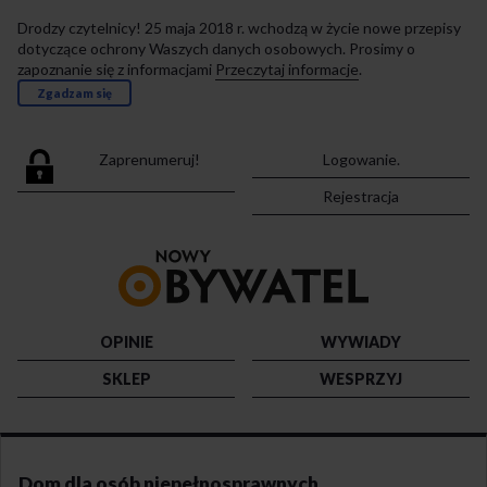
Drodzy czytelnicy! 25 maja 2018 r. wchodzą w życie nowe przepisy
dotyczące ochrony Waszych danych osobowych. Prosimy o
zapoznanie się z informacjami
Przeczytaj informacje
.
Zgadzam się
Zaprenumeruj!
Logowanie.
Rejestracja
Przejdź
do
strony
głównej
OPINIE
WYWIADY
SKLEP
WESPRZYJ
Dom dla osób niepełnosprawnych