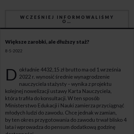
WCZEŚNIEJ INFORMOWALIŚMY
O…
Większe zarobki, ale dłuższy staż?
8-5-2022
D
okładnie 4432,15 zł brutto ma od 1 września
2022 r. wynosić średnie wynagrodzenie
nauczyciela stażysty – wynika z projektu
kolejnej nowelizacji ustawy Karta Nauczyciela,
która trafiła do konsultacji. W ten sposób
Ministerstwo Edukacji i Nauki zamierza przyciągnąć
młodych ludzi do zawodu. Chce jednak w zamian,
by ten okres przygotowania do zawodu trwał blisko 4
lata i wprowadza do pensum dodatkową godzinę