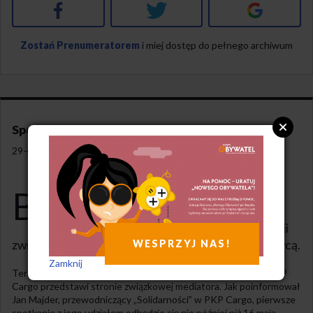
Facebook
Twitter
Google+
Zostań Prenumeratorem
i miej dostęp do pełnego archiwum
Spór zbiorowy w PKP Cargo
29-4-2022
B
rakiem porozumienia i spisaniem protokołu
rozbieżności zakończyła się ostatnia tura
rokowań między przedstawicielami organizacji
WESPRZYJ NAS!
związkowych działających w PKP Cargo i pracodawcą.
Zamknij
Teraz czas na mediacje. Jak pisze portal pulshr.pl, Do 6 maja PKP
Cargo przedstawi stronie związkowej mediatora. Jak poinformował
Jan Majder, przewodniczący „Solidarności” w PKP Cargo, pierwsze
spotkanie z jego udziałem odbędzie się nie później niż 16 maja.