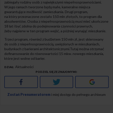
zabiegały rodziny osób z największymi niepełnosprawnościami.
W jego ramach tworzone będą małe, kameralne miejsca
gwarantujące możliwość zamieszkania. Drugi program,
na który przeznaczone zostało 150 mln złotych, to program dla
absolwentów. Osoba z niepełnosprawnością musi mieć ukończone
18 lat i być zdolna do podejmowania czynności prawnych,
żeby najpierw w ten program wejść, a później wynająć mieszkanie.
Trzeci program, również z budżetem 150 mln zł, jest skierowany
do osób z niepełnosprawnością, uwięzionych w mieszkaniach,
budynkach z barierami architektonicznymi.Tutaj można otrzymać
dofinansowanie do równowartości 15 mkw. nowego mieszkania,
które jest wolne od barier.
Aktualności
DZIAŁ
PODZIEL SIĘ ZE ZNAJOMYMI
Facebook
Twitter
Google+
Zostań Prenumeratorem
i miej dostęp do pełnego archiwum