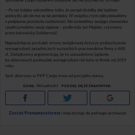
–
Po raz kolejny usłyszeliśmy tylko, że zarząd chciałby dać ludziom
podwyżki, ale nie ma na nie pieniędzy. W związku z tym zdecydowaliśmy
o podpisaniu protokołu rozbieżności. Nie zmieniliśmy swojego stanowiska
i podtrzymaliśmy swoje żądania
– podkreśla Jan Majder, cytowany
przez katowicką Solidarność.
Najważniejszy postulat strony związkowej dotyczy podwyższenia
wynagrodzeń zasadniczych wszystkich pracowników firmy o 600
zł. Związkowcy argumentują, że to uzasadnione żądanie,
bo zbiorowych podwyżek wynagrodzeń nie było w firmie od 2019
roku.
Spór zbiorowy w PKP Cargo trwa od początku marca.
Aktualności
DZIAŁ
PODZIEL SIĘ ZE ZNAJOMYMI
Facebook
Twitter
Google+
Zostań Prenumeratorem
i miej dostęp do pełnego archiwum