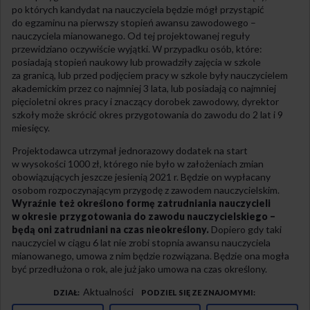
po których kandydat na nauczyciela będzie mógł przystąpić
do egzaminu na pierwszy stopień awansu zawodowego –
nauczyciela mianowanego. Od tej projektowanej reguły
przewidziano oczywiście wyjątki. W przypadku osób, które:
posiadają stopień naukowy lub prowadziły zajęcia w szkole
za granicą, lub przed podjęciem pracy w szkole były nauczycielem
akademickim przez co najmniej 3 lata, lub posiadają co najmniej
pięcioletni okres pracy i znaczący dorobek zawodowy, dyrektor
szkoły może skrócić okres przygotowania do zawodu do 2 lat i 9
miesięcy.
Projektodawca utrzymał jednorazowy dodatek na start
w wysokości 1000 zł, którego nie było w założeniach zmian
obowiązujących jeszcze jesienią 2021 r. Będzie on wypłacany
osobom rozpoczynającym przygodę z zawodem nauczycielskim.
Wyraźnie też określono formę zatrudniania nauczycieli
w okresie przygotowania do zawodu nauczycielskiego –
będą oni zatrudniani na czas nieokreślony.
Dopiero gdy taki
nauczyciel w ciągu 6 lat nie zrobi stopnia awansu nauczyciela
mianowanego, umowa z nim będzie rozwiązana. Będzie ona mogła
być przedłużona o rok, ale już jako umowa na czas określony.
Aktualności
DZIAŁ
PODZIEL SIĘ ZE ZNAJOMYMI