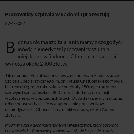
Pracownicy szpitala w Radomiu protestują
27-4-2022
B
ez nas nie ma szpitala, a nie mamy z czego żyć –
mówią niemedyczni pracownicy szpitala
miejskiego w Radomiu. Obecnie ich zarobki
wynoszą około 2400 złotych.
Jak informuje Portal Samorządowy, niemedyczni Radomskiego
Szpitala Specjalistycznego im. dr. Tytusa Chałubińskiego mówią,
iż latem ubiegłego roku władze odebrały 150 rejestratorkom,
salowym i sanitariuszkom 800 złotych dodatku do pensji
wypłacanego w poprzednich latach. Dodatki w pewnym stopniu
rekompensowały niskie wynagrodzenie pracowników
niemedycznych. Obecnie ich zarobki wynoszą około 2,5 tys.
złotych.
Mówimy tutaj o dodatkach nocnych i świątecznych, które odebrano
bez zapowiedzi. Pracownicy zorientowali się, że ich pensje zostały