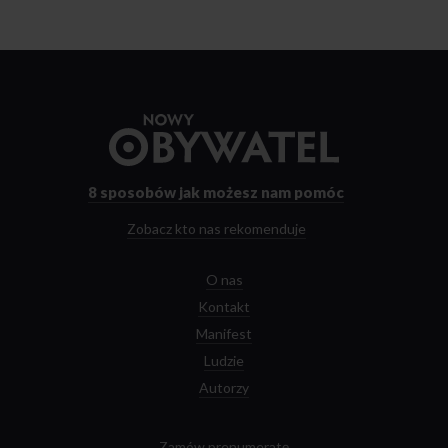
Przejdź
do
strony
głównej
8 sposobów
jak możesz nam pomóc
Zobacz kto nas rekomenduje
O nas
Kontakt
Manifest
Ludzie
Autorzy
Zamów prenumeratę