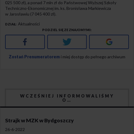
025 500 zł), a ponad 7 mln zł do Państwowej Wyższej Szkoły
Techniczno-Ekonomicznej im. ks. Bronisława Markiewicza
w Jarosławiu (7 045 400 zł).
Aktualności
DZIAŁ
PODZIEL SIĘ ZE ZNAJOMYMI
Facebook
Twitter
Google+
Zostań Prenumeratorem
i miej dostęp do pełnego archiwum
WCZEŚNIEJ INFORMOWALIŚMY
O…
Strajk w MZK w Bydgoszczy
26-6-2022