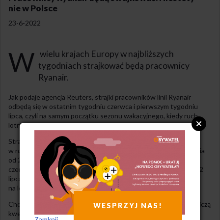
nie w Polsce
23-6-2022
W
wielu krajach Europy w najbliższych
tygodniach strajkować będą pracownicy
Ryanair.
Jak podaje agencja Reuters, strajki pracowników linii Ryanair
odbędą się w ostatnim tygodniu czerwca i pierwszym tygodniu
lipca, czyli na samym początku sezonu wakacyjnego, kiedy ruch
lotniczy mocno narasta.
Strajki odbędą się w pięciu europejskich państwach,
w następujących dniach – Belgia od 24 do 26 czerwca, Portugalia
od 24 do 26 czerwca, Francja od 25 do 26 czerwca, Włochy 25
czerwca, Hiszpania od 24 do 26 czerwca oraz od 30 czerwca do 2
lipca. W tych dniach można spodziewać się dużych utrudnień
na lotniskach, a nawet odwołanych lotów z i do danych krajów.
Choć postulaty związkowców nieco się od siebie różnią, zasadniczą
WESPRZYJ NAS!
kwestią jest zwiększenie płac i poprawa warunków pracy.
Zamknij