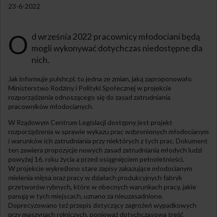
23-6-2022
O
d września 2022 pracownicy młodociani będą
mogli wykonywać dotychczas niedostępne dla
nich.
Jak informuje pulshr.pl, to jedna ze zmian, jaką zaproponowało
Ministerstwo Rodziny i Polityki Społecznej w projekcie
rozporządzenia odnoszącego się do zasad zatrudniania
pracowników młodocianych.
W Rządowym Centrum Legislacji dostępny jest projekt
rozporządzenia w sprawie wykazu prac wzbronionych młodocianym
i warunków ich zatrudniania przy niektórych z tych prac. Dokument
ten zawiera propozycje nowych zasad zatrudniania młodych ludzi
powyżej 16. roku życia a przed osiągnięciem pełnoletniości.
W projekcie wykreślono stare zapisy zakazujące młodocianym
mielenia mięsa oraz pracy w działach produkcyjnych fabryk
przetworów rybnych, które w obecnych warunkach pracy, jakie
panują w tych miejscach, uznano za nieuzasadnione.
Doprecyzowano też przepis dotyczący zagrożeń wypadkowych
przy maszynach rolniczych, ponieważ dotychczasowa treść