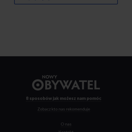
Przejdź
do
strony
głównej
8 sposobów
jak możesz nam pomóc
Zobacz kto nas rekomenduje
O nas
Kontakt