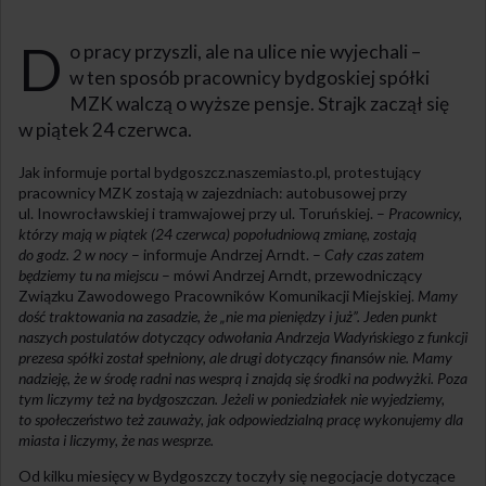
D
o pracy przyszli, ale na ulice nie wyjechali –
w ten sposób pracownicy bydgoskiej spółki
MZK walczą o wyższe pensje. Strajk zaczął się
w piątek 24 czerwca.
Jak informuje portal bydgoszcz.naszemiasto.pl, protestujący
pracownicy MZK zostają w zajezdniach: autobusowej przy
ul. Inowrocławskiej i tramwajowej przy ul. Toruńskiej. –
Pracownicy,
którzy mają w piątek (24 czerwca) popołudniową zmianę, zostają
do godz. 2 w nocy
– informuje Andrzej Arndt. –
Cały czas zatem
będziemy tu na miejscu
– mówi Andrzej Arndt, przewodniczący
Związku Zawodowego Pracowników Komunikacji Miejskiej.
Mamy
dość traktowania na zasadzie, że „nie ma pieniędzy i już”. Jeden punkt
naszych postulatów dotyczący odwołania Andrzeja Wadyńskiego z funkcji
prezesa spółki został spełniony, ale drugi dotyczący finansów nie. Mamy
nadzieję, że w środę radni nas wesprą i znajdą się środki na podwyżki. Poza
tym liczymy też na bydgoszczan. Jeżeli w poniedziałek nie wyjedziemy,
to społeczeństwo też zauważy, jak odpowiedzialną pracę wykonujemy dla
miasta i liczymy, że nas wesprze.
Od kilku miesięcy w Bydgoszczy toczyły się negocjacje dotyczące