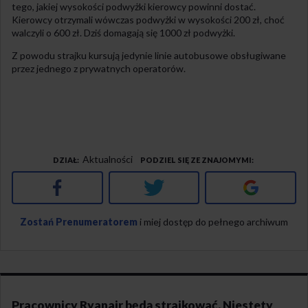
tego, jakiej wysokości podwyżki kierowcy powinni dostać.
Kierowcy otrzymali wówczas podwyżki w wysokości 200 zł, choć
walczyli o 600 zł. Dziś domagają się 1000 zł podwyżki.
Z powodu strajku kursują jedynie linie autobusowe obsługiwane
przez jednego z prywatnych operatorów.
Aktualności
DZIAŁ
PODZIEL SIĘ ZE ZNAJOMYMI
Facebook
Twitter
Google+
Zostań Prenumeratorem
i miej dostęp do pełnego archiwum
Pracownicy Ryanair będą strajkować. Niestety