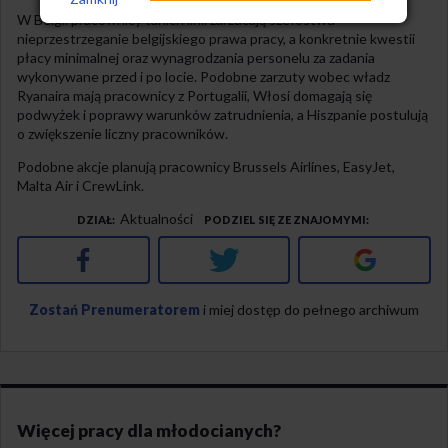
W Belgii pracownicy tanich linii zarzucają szefostwu
nieprzestrzeganie belgijskiego prawa pracy, a konkretnie kwestii
płacy minimalnej oraz wynagrodzania personelu za zadania
wykonywane przed i po locie. Podobne zarzuty wobec władz
Ryanaira mają pracownicy z Portugalii, Włosi domagają się
podwyżek i poprawy warunków zatrudnienia, a Hiszpanie postulują
o zwiększenie liczny pracowników.
Podobne akcje planują pracownicy Brussels Airlines, EasyJet,
Malta Air i CrewLink.
Aktualności
DZIAŁ
PODZIEL SIĘ ZE ZNAJOMYMI
Facebook
Twitter
Google+
Zostań Prenumeratorem
i miej dostęp do pełnego archiwum
Więcej pracy dla młodocianych?