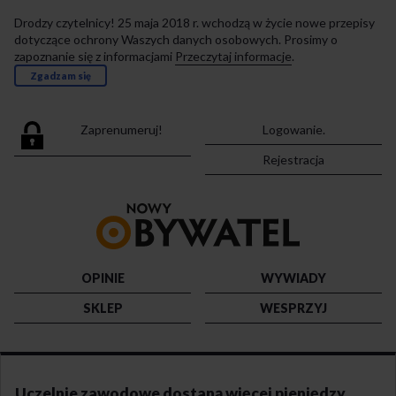
Drodzy czytelnicy! 25 maja 2018 r. wchodzą w życie nowe przepisy
dotyczące ochrony Waszych danych osobowych. Prosimy o
zapoznanie się z informacjami
Przeczytaj informacje
.
Zgadzam się
Zaprenumeruj!
Logowanie.
Rejestracja
Przejdź
do
strony
głównej
OPINIE
WYWIADY
SKLEP
WESPRZYJ
Uczelnie zawodowe dostaną więcej pieniędzy