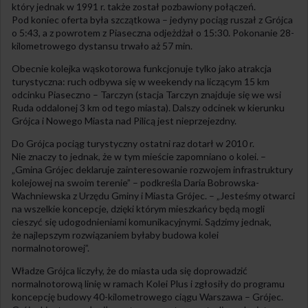
który jednak w 1991 r. także został pozbawiony połączeń.
Pod koniec oferta była szczątkowa – jedyny pociąg ruszał z Grójca
o 5:43, a z powrotem z Piaseczna odjeżdżał o 15:30. Pokonanie 28-
kilometrowego dystansu trwało aż 57 min.
Obecnie kolejka wąskotorowa funkcjonuje tylko jako atrakcja
turystyczna: ruch odbywa się w weekendy na liczącym 15 km
odcinku Piaseczno – Tarczyn (stacja Tarczyn znajduje się we wsi
Ruda oddalonej 3 km od tego miasta). Dalszy odcinek w kierunku
Grójca i Nowego Miasta nad Pilicą jest nieprzejezdny.
Do Grójca pociąg turystyczny ostatni raz dotarł w 2010 r.
Nie znaczy to jednak, że w tym mieście zapomniano o kolei. –
„Gmina Grójec deklaruje zainteresowanie rozwojem infrastruktury
kolejowej na swoim terenie” – podkreśla Daria Bobrowska-
Wachniewska z Urzędu Gminy i Miasta Grójec. – „Jesteśmy otwarci
na wszelkie koncepcje, dzięki którym mieszkańcy będą mogli
cieszyć się udogodnieniami komunikacyjnymi. Sądzimy jednak,
że najlepszym rozwiązaniem byłaby budowa kolei
normalnotorowej”.
Władze Grójca liczyły, że do miasta uda się doprowadzić
normalnotorową linię w ramach Kolei Plus i zgłosiły do programu
koncepcję budowy 40-kilometrowego ciągu Warszawa – Grójec.