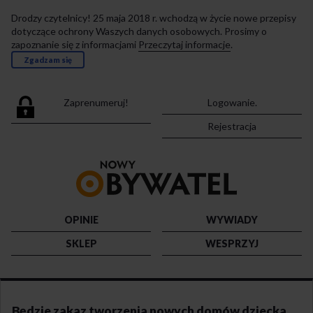
Drodzy czytelnicy! 25 maja 2018 r. wchodzą w życie nowe przepisy
dotyczące ochrony Waszych danych osobowych. Prosimy o
zapoznanie się z informacjami
Przeczytaj informacje
.
Zgadzam się
Zaprenumeruj!
Logowanie.
Rejestracja
Przejdź
do
strony
głównej
OPINIE
WYWIADY
SKLEP
WESPRZYJ
Będzie zakaz tworzenia nowych domów dziecka