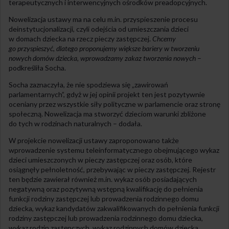
terapeutycznych i interwencyjnych ośrodków preadopcyjnych.
Nowelizacja ustawy ma na celu m.in. przyspieszenie procesu
deinstytucjonalizacji, czyli odejścia od umieszczania dzieci
w domach dziecka na rzecz pieczy zastępczej.
Chcemy
go przyspieszyć, dlatego proponujemy większe bariery w tworzeniu
nowych domów dziecka, wprowadzamy zakaz tworzenia nowych
–
podkreśliła Socha.
Socha zaznaczyła, że nie spodziewa się „zawirowań
parlamentarnych”, gdyż w jej opinii projekt ten jest pozytywnie
oceniany przez wszystkie siły polityczne w parlamencie oraz stronę
społeczną. Nowelizacja ma stworzyć dzieciom warunki zbliżone
do tych w rodzinach naturalnych – dodała.
W projekcie nowelizacji ustawy zaproponowano także
wprowadzenie systemu teleinformatycznego obejmującego wykaz
dzieci umieszczonych w pieczy zastępczej oraz osób, które
osiągnęły pełnoletność, przebywając w pieczy zastępczej. Rejestr
ten będzie zawierał również m.in. wykaz osób posiadających
negatywną oraz pozytywną wstępną kwalifikację do pełnienia
funkcji rodziny zastępczej lub prowadzenia rodzinnego domu
dziecka, wykaz kandydatów zakwalifikowanych do pełnienia funkcji
rodziny zastępczej lub prowadzenia rodzinnego domu dziecka,
wykaz rodzin zastępczych, wykaz rodzinnych domów dziecka.