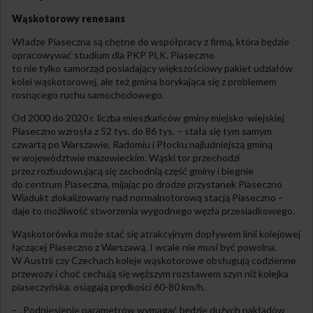
Wąskotorowy renesans
Władze Piaseczna są chętne do współpracy z firmą, która będzie
opracowywać studium dla PKP PLK. Piaseczno
to nie tylko samorząd posiadający większościowy pakiet udziałów
kolei wąskotorowej, ale też gmina borykająca się z problemem
rosnącego ruchu samochodowego.
Od 2000 do 2020 r. liczba mieszkańców gminy miejsko-wiejskiej
Piaseczno wzrosła z 52 tys. do 86 tys. – stała się tym samym
czwartą po Warszawie, Radomiu i Płocku najludniejszą gminą
w województwie mazowieckim. Wąski tor przechodzi
przez rozbudowującą się zachodnią część gminy i biegnie
do centrum Piaseczna, mijając po drodze przystanek Piaseczno
Wiadukt zlokalizowany nad normalnotorową stacją Piaseczno –
daje to możliwość stworzenia wygodnego węzła przesiadkowego.
Wąskotorówka może stać się atrakcyjnym dopływem linii kolejowej
łączącej Piaseczno z Warszawą. I wcale nie musi być powolna.
W Austrii czy Czechach koleje wąskotorowe obsługują codzienne
przewozy i choć cechują się węższym rozstawem szyn niż kolejka
piaseczyńska, osiągają prędkości 60-80 km/h.
– „Podniesienie parametrów wymagać będzie dużych nakładów