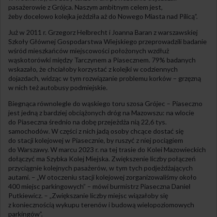
pasażerowie z Grójca. Naszym ambitnym celem jest,
żeby docelowo kolejka jeździła aż do Nowego Miasta nad Pilicą”.
Już w 2011 r. Grzegorz Helbrecht i Joanna Baran z warszawskiej
Szkoły Głównej Gospodarstwa Wiejskiego przeprowadzili badanie
wśród mieszkańców miejscowości położonych wzdłuż
wąskotorówki między Tarczynem a Piasecznem. 79% badanych
wskazało, że chciałoby korzystać z kolejki w codziennych
dojazdach, widząc w tym rozwiązanie problemu korków – grzęzną
w nich też autobusy podmiejskie.
Biegnąca równolegle do wąskiego toru szosa Grójec – Piaseczno
jest jedną z bardziej obciążonych dróg na Mazowszu: na wlocie
do Piaseczna średnio na dobę przejeżdża nią 22,6 tys.
samochodów. W części z nich jadą osoby chcące dostać się
do stacji kolejowej w Piasecznie, by ruszyć z niej pociągiem
do Warszawy. W marcu 2023 r. na tej trasie do Kolei Mazowieckich
dołączyć ma Szybka Kolej Miejska. Zwiększenie liczby połączeń
przyciągnie kolejnych pasażerów, w tym tych podjeżdżających
autami. – „W otoczeniu stacji kolejowej zorganizowaliśmy około
400 miejsc parkingowych” – mówi burmistrz Piaseczna Daniel
Putkiewicz. – „Zwiększanie liczby miejsc wiązałoby się
z koniecznością wykupu terenów i budową wielopoziomowych
parkingów”.