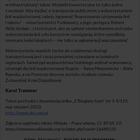
w infrastrukturę i tabor. Wydatki inwestycyjne to tylko jedno
z wyzwań. Aby myśleć o transporcie publicznym z wykorzystaniem
linii wąskotorowej, należy zapewnić finansowanie utrzymania linii
i taboru” – mówi burmistrz Putkiewicz, a jego zastępca Robert
Widz dodaje: „Istotne jest, aby za samym stwierdzeniem potrzeby
wykorzystania linii szły korzystne rozwiązania, które umożliwią
renesans kolei lokalnych – nie tylko w aglomeracji warszawskiej”.
Wykorzystanie wąskich torów do codziennej obsługi
transportowej jest coraz poważniej rozważane w kolejnych
regionach. Samorząd województwa łódzkiego wybrał wykonawcę
strategii dla linii wąskotorowej Rogów – Rawa Mazowiecka – Biała
Rawska, a na Pomorzu zlecone zostało studium rozwoju
Żuławskiej Kolei Dojazdowej.
Karol Trammer
Tekst pochodzi z dwumiesięcznika „Z Biegiem Szyn” (nr 3-4/119,
maj-sierpień 2022)
http://www.zbs.net.pl
Zdjęcie w nagłówku tekstu: Wistula – Praca własna, CC BY-SA 3.0,
https://commons.wikimedia.org/w/index.php?curid=16688120
Aktualności
DZIAŁ
PODZIEL SIĘ ZE ZNAJOMYMI