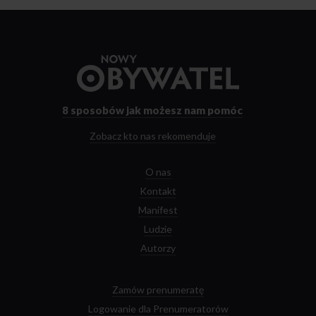
Przejdź
do
strony
głównej
8 sposobów
jak możesz nam pomóc
Zobacz kto nas rekomenduje
O nas
Kontakt
Manifest
Ludzie
Autorzy
Zamów prenumeratę
Logowanie dla Prenumeratorów