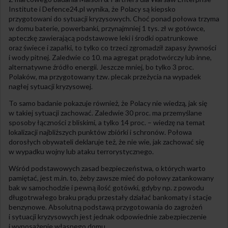
Institute i Defence24.pl wynika, że Polacy są kiepsko
przygotowani do sytuacji kryzysowych. Choć ponad połowa trzyma
w domu baterie, powerbanki, przynajmniej 1 tys. zł w gotówce,
apteczkę zawierającą podstawowe leki i środki opatrunkowe
oraz świece i zapałki, to tylko co trzeci zgromadził zapasy żywności
i wody pitnej. Zaledwie co 10. ma agregat prądotwórczy lub inne,
alternatywne źródło energii. Jeszcze mniej, bo tylko 3 proc.
Polaków, ma przygotowany tzw. plecak przeżycia na wypadek
nagłej sytuacji kryzysowej.
To samo badanie pokazuje również, że Polacy nie wiedzą, jak się
w takiej sytuacji zachować. Zaledwie 30 proc. ma przemyślane
sposoby łączności z bliskimi, a tylko 14 proc. – wiedzę na temat
lokalizacji najbliższych punktów zbiórki i schronów. Połowa
dorosłych obywateli deklaruje też, że nie wie, jak zachować się
w wypadku wojny lub ataku terrorystycznego.
Wśród podstawowych zasad bezpieczeństwa, o których warto
pamiętać, jest m.in. to, żeby zawsze mieć do połowy zatankowany
bak w samochodzie i pewną ilość gotówki, gdyby np. z powodu
długotrwałego braku prądu przestały działać bankomaty i stacje
benzynowe. Absolutną podstawą przygotowania do zagrożeń
i sytuacji kryzysowych jest jednak odpowiednie zabezpieczenie
i wyposażenie własnego domu.