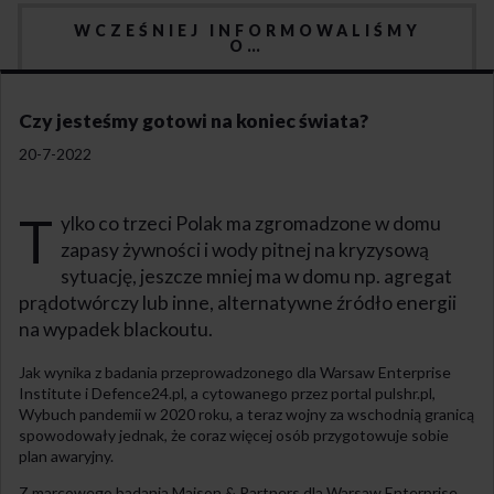
WCZEŚNIEJ INFORMOWALIŚMY
O…
Czy jesteśmy gotowi na koniec świata?
20-7-2022
T
ylko co trzeci Polak ma zgromadzone w domu
zapasy żywności i wody pitnej na kryzysową
sytuację, jeszcze mniej ma w domu np. agregat
prądotwórczy lub inne, alternatywne źródło energii
na wypadek blackoutu.
Jak wynika z badania przeprowadzonego dla Warsaw Enterprise
Institute i Defence24.pl, a cytowanego przez portal pulshr.pl,
Wybuch pandemii w 2020 roku, a teraz wojny za wschodnią granicą
spowodowały jednak, że coraz więcej osób przygotowuje sobie
plan awaryjny.
Z marcowego badania Maison & Partners dla Warsaw Enterprise