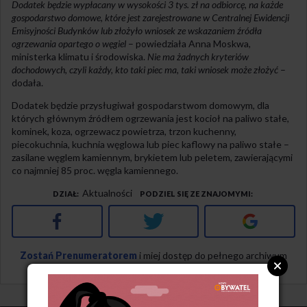
Dodatek będzie wypłacany w wysokości 3 tys. zł na odbiorcę, na każde
gospodarstwo domowe, które jest zarejestrowane w Centralnej Ewidencji
Emisyjności Budynków lub złożyło wniosek ze wskazaniem źródła
ogrzewania opartego o węgiel
– powiedziała Anna Moskwa,
ministerka klimatu i środowiska.
Nie ma żadnych kryteriów
dochodowych, czyli każdy, kto taki piec ma, taki wniosek może złożyć
–
dodała.
Dodatek będzie przysługiwał gospodarstwom domowym, dla
których głównym źródłem ogrzewania jest kocioł na paliwo stałe,
kominek, koza, ogrzewacz powietrza, trzon kuchenny,
piecokuchnia, kuchnia węglowa lub piec kaflowy na paliwo stałe –
zasilane węglem kamiennym, brykietem lub peletem, zawierającymi
co najmniej 85 proc. węgla kamiennego.
Aktualności
DZIAŁ
PODZIEL SIĘ ZE ZNAJOMYMI
Facebook
Twitter
Google+
Zostań Prenumeratorem
i miej dostęp do pełnego archiwum