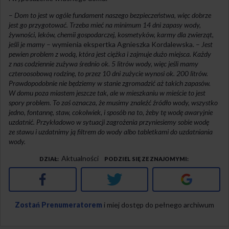
–
Dom to jest w ogóle fundament naszego bezpieczeństwa, więc dobrze
jest go przygotować. Trzeba mieć na minimum 14 dni zapasy wody,
żywności, leków, chemii gospodarczej, kosmetyków, karmy dla zwierząt,
jeśli je mamy
– wymienia ekspertka Agnieszka Kordalewska. –
Jest
pewien problem z wodą, która jest ciężka i zajmuje dużo miejsca. Każdy
z nas codziennie zużywa średnio ok. 5 litrów wody, więc jeśli mamy
czteroosobową rodzinę, to przez 10 dni zużycie wynosi ok. 200 litrów.
Prawdopodobnie nie będziemy w stanie zgromadzić aż takich zapasów.
W domu poza miastem jeszcze tak, ale w mieszkaniu w mieście to jest
spory problem. To zaś oznacza, że musimy znaleźć źródło wody, wszystko
jedno, fontannę, staw, cokolwiek, i sposób na to, żeby tę wodę awaryjnie
uzdatnić. Przykładowo w sytuacji zagrożenia przyniesiemy sobie wodę
ze stawu i uzdatnimy ją filtrem do wody albo tabletkami do uzdatniania
wody.
Aktualności
DZIAŁ
PODZIEL SIĘ ZE ZNAJOMYMI
Facebook
Twitter
Google+
Zostań Prenumeratorem
i miej dostęp do pełnego archiwum