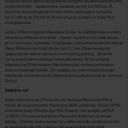
Grójecki ratusz ogłosił przetarg na wstępne studium planistyczno-
prognostyczne – zaplanowano wydanie na ten cel 500 tys. zł,
lecz firmy konsultingowe złożyły oferty opiewające na kwoty
od 1,1 mln zł do 3,4 mln zł. W tej sytuacji z udziału w Kolei Plus
zrezygnowano.
Leżący 30 km od granic Warszawy Grójec to najbliżej leżący stolicy
ośrodek powiatowy bez kolei – dawny wąskotorowy szlak okrąża
go od wschodu i południa. Z będącego centralnym punktem miasta
Placu Wolności do stacji Grójec jest 1,7 km. Obecnie miasto
zagęszcza się między centrum a wschodnią granicą – głównie
na tej przestrzeni powstaje nowa zabudowa. W tej sytuacji,
zdaniem Darii Bobrowskiej-Wachniewskiej, nie jest potrzebna
zmiana przebiegu kolejki: „Ze względu na stały rozwój naszego
miasta nie ma konieczności zbliżenia linii wąskotorowej do centrum
Grójca”.
Ambitny cel
Kolej wąskotorowa z Piaseczna do Nowego Miasta nad Pilicą
należy do czterech gmin: Piaseczno (68% udziałów), Grójec (30%)
oraz Belsk Duży i Błędów (po 1%). Przejęły one kolejkę od PKP
w 2014 r. Ówczesny burmistrz Piaseczna Zdzisław Lis mówił
wtedy: „Chcemy wykorzystać tory, żeby nie tylko wozić turystów
w weekendy, ale żeby także w dni powszednie dojeżdżali