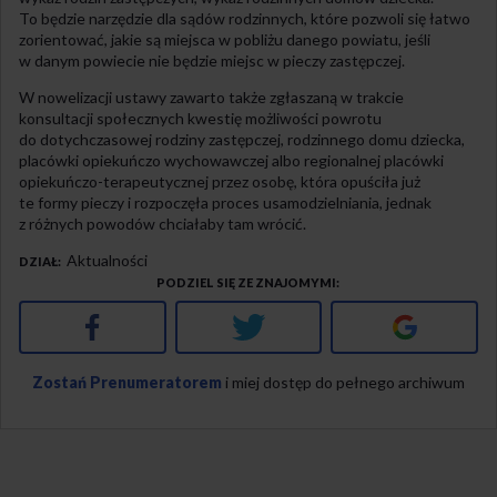
To będzie narzędzie dla sądów rodzinnych, które pozwoli się łatwo
zorientować, jakie są miejsca w pobliżu danego powiatu, jeśli
w danym powiecie nie będzie miejsc w pieczy zastępczej.
W nowelizacji ustawy zawarto także zgłaszaną w trakcie
konsultacji społecznych kwestię możliwości powrotu
do dotychczasowej rodziny zastępczej, rodzinnego domu dziecka,
placówki opiekuńczo wychowawczej albo regionalnej placówki
opiekuńczo-terapeutycznej przez osobę, która opuściła już
te formy pieczy i rozpoczęła proces usamodzielniania, jednak
z różnych powodów chciałaby tam wrócić.
Aktualności
DZIAŁ
PODZIEL SIĘ ZE ZNAJOMYMI
Facebook
Twitter
Google+
Zostań Prenumeratorem
i miej dostęp do pełnego archiwum