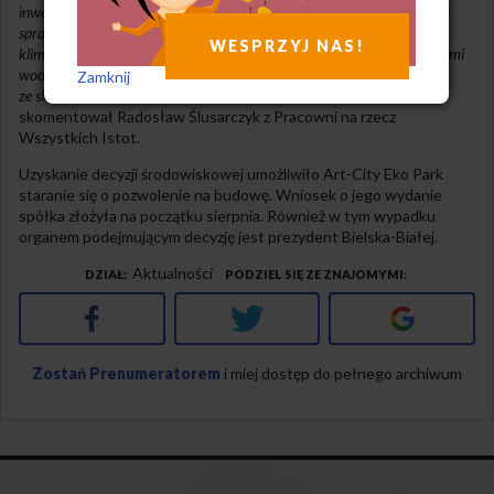
inwestora o tym, że „wycinkę ograniczy do minimum”, bez dokładnego
sprawdzenia, o które drzewa chodzi i ile ich będzie. W dobie kryzysu
WESPRZYJ NAS!
klimatycznego, problemów z zanieczyszczeniem powietrza czy zasobami
wodnymi, wycinanie lasów, naszych sprzymierzeńców w walce
Zamknij
ze skutkami globalnego ocieplenia, jest działaniem karygodnym
–
skomentował Radosław Ślusarczyk z Pracowni na rzecz
Wszystkich Istot.
Uzyskanie decyzji środowiskowej umożliwiło Art-City Eko Park
staranie się o pozwolenie na budowę. Wniosek o jego wydanie
spółka złożyła na początku sierpnia. Również w tym wypadku
organem podejmującym decyzję jest prezydent Bielska-Białej.
Aktualności
DZIAŁ
PODZIEL SIĘ ZE ZNAJOMYMI
Facebook
Twitter
Google+
Zostań Prenumeratorem
i miej dostęp do pełnego archiwum