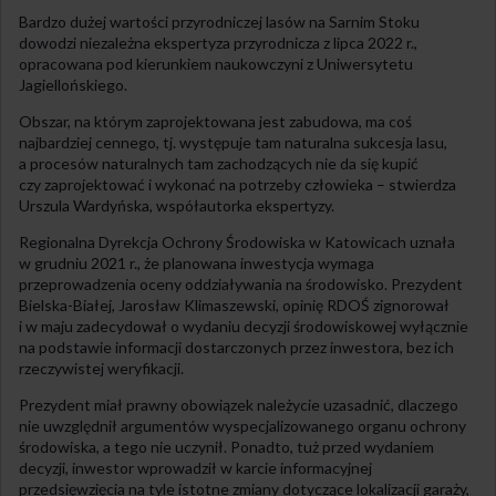
Bardzo dużej wartości przyrodniczej lasów na Sarnim Stoku
dowodzi niezależna ekspertyza przyrodnicza z lipca 2022 r.,
opracowana pod kierunkiem naukowczyni z Uniwersytetu
Jagiellońskiego.
Obszar, na którym zaprojektowana jest zabudowa, ma coś
najbardziej cennego, tj. występuje tam naturalna sukcesja lasu,
a procesów naturalnych tam zachodzących nie da się kupić
czy zaprojektować i wykonać na potrzeby człowieka – stwierdza
Urszula Wardyńska, współautorka ekspertyzy.
Regionalna Dyrekcja Ochrony Środowiska w Katowicach uznała
w grudniu 2021 r., że planowana inwestycja wymaga
przeprowadzenia oceny oddziaływania na środowisko. Prezydent
Bielska-Białej, Jarosław Klimaszewski, opinię RDOŚ zignorował
i w maju zadecydował o wydaniu decyzji środowiskowej wyłącznie
na podstawie informacji dostarczonych przez inwestora, bez ich
rzeczywistej weryfikacji.
Prezydent miał prawny obowiązek należycie uzasadnić, dlaczego
nie uwzględnił argumentów wyspecjalizowanego organu ochrony
środowiska, a tego nie uczynił. Ponadto, tuż przed wydaniem
decyzji, inwestor wprowadził w karcie informacyjnej
przedsięwzięcia na tyle istotne zmiany dotyczące lokalizacji garaży,