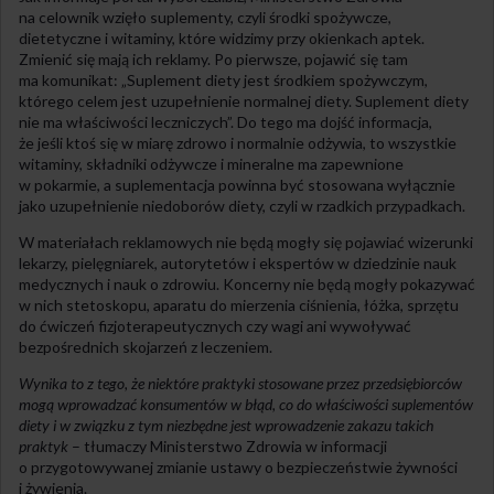
na celownik wzięło suplementy, czyli środki spożywcze,
dietetyczne i witaminy, które widzimy przy okienkach aptek.
Zmienić się mają ich reklamy. Po pierwsze, pojawić się tam
ma komunikat: „Suplement diety jest środkiem spożywczym,
którego celem jest uzupełnienie normalnej diety. Suplement diety
nie ma właściwości leczniczych”. Do tego ma dojść informacja,
że jeśli ktoś się w miarę zdrowo i normalnie odżywia, to wszystkie
witaminy, składniki odżywcze i mineralne ma zapewnione
w pokarmie, a suplementacja powinna być stosowana wyłącznie
jako uzupełnienie niedoborów diety, czyli w rzadkich przypadkach.
W materiałach reklamowych nie będą mogły się pojawiać wizerunki
lekarzy, pielęgniarek, autorytetów i ekspertów w dziedzinie nauk
medycznych i nauk o zdrowiu. Koncerny nie będą mogły pokazywać
w nich stetoskopu, aparatu do mierzenia ciśnienia, łóżka, sprzętu
do ćwiczeń fizjoterapeutycznych czy wagi ani wywoływać
bezpośrednich skojarzeń z leczeniem.
Wynika to z tego, że niektóre praktyki stosowane przez przedsiębiorców
mogą wprowadzać konsumentów w błąd, co do właściwości suplementów
diety i w związku z tym niezbędne jest wprowadzenie zakazu takich
praktyk
– tłumaczy Ministerstwo Zdrowia w informacji
o przygotowywanej zmianie ustawy o bezpieczeństwie żywności
i żywienia.