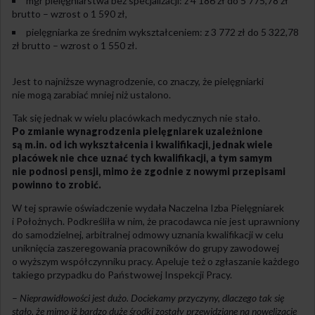
mgr pielęgniarstwa bez specjalizacji: z 4 186 zł do 5 775,78 zł
brutto – wzrost o 1 590 zł,
pielęgniarka ze średnim wykształceniem: z 3 772 zł do 5 322,78
zł brutto – wzrost o 1 550 zł.
Jest to najniższe wynagrodzenie, co znaczy, że pielęgniarki
nie mogą zarabiać mniej niż ustalono.
Tak się jednak w wielu placówkach medycznych nie stało.
Po zmianie wynagrodzenia pielęgniarek uzależnione
są m.in. od ich wykształcenia i kwalifikacji, jednak wiele
placówek nie chce uznać tych kwalifikacji, a tym samym
nie podnosi pensji, mimo że zgodnie z nowymi przepisami
powinno to zrobić.
W tej sprawie oświadczenie wydała Naczelna Izba Pielęgniarek
i Położnych. Podkreśliła w nim, że pracodawca nie jest uprawniony
do samodzielnej, arbitralnej odmowy uznania kwalifikacji w celu
uniknięcia zaszeregowania pracowników do grupy zawodowej
o wyższym współczynniku pracy. Apeluje też o zgłaszanie każdego
takiego przypadku do Państwowej Inspekcji Pracy.
–
Nieprawidłowości jest dużo. Dociekamy przyczyny, dlaczego tak się
stało, że mimo iż bardzo duże środki zostały przewidziane na nowelizację