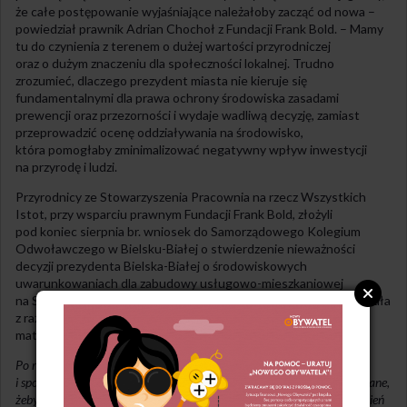
że całe postępowanie wyjaśniające należałoby zacząć od nowa –
powiedział prawnik Adrian Chochoł z Fundacji Frank Bold. – Mamy
tu do czynienia z terenem o dużej wartości przyrodniczej
oraz o dużym znaczeniu dla społeczności lokalnej. Trudno
zrozumieć, dlaczego prezydent miasta nie kieruje się
fundamentalnymi dla prawa ochrony środowiska zasadami
prewencji oraz przezorności i wydaje wadliwą decyzję, zamiast
przeprowadzić ocenę oddziaływania na środowisko,
która pomogłaby zminimalizować negatywny wpływ inwestycji
na przyrodę i ludzi.
Przyrodnicy ze Stowarzyszenia Pracownia na rzecz Wszystkich
Istot, przy wsparciu prawnym Fundacji Frank Bold, złożyli
pod koniec sierpnia br. wniosek do Samorządowego Kolegium
Odwoławczego w Bielsku-Białej o stwierdzenie nieważności
decyzji prezydenta Bielska-Białej o środowiskowych
uwarunkowaniach dla zabudowy usługowo-mieszkaniowej
na Sarnim Stoku, ponieważ zdaniem organizacji wydana ona została
z rażącym naruszeniem przepisów postępowania oraz prawa
materialnego.
Po raz kolejny mamy do czynienia z ignorowaniem dobra przyrody
i społeczeństwa dla partykularnych interesów dewelopera. To niesłychane,
żeby wydawać decyzję środowiskową na podstawie mglistych zapewnień