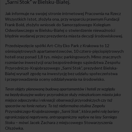
„Sarni Stok” w Bielsku-Białej.
Jak informuje na swojej stronie intrnetowej Pracownia na Rzecz
Wszystkich Istot, złożyła ona, przy wsparciu prawnym Fundacji
Frank Bold, złożyło wniosek do Samorządowego Kolegium
Odwoławczego w Bielsku-Białej o stwierdzenie nieważności
błędnie wydanej przez prezydenta miasta decyzji środowiskowej.
Przedsięwzięcie spółki Art-City Eko Park z Krakowa to 12
ośmiopiętrowych apartamentowców, 10 cztero-pięciopiętrowych
hoteli oraz ponad 1,8 tys. miejsc parkingowych. Mimo znacznych
rozmiarów inwestycji oraz bezpośredniego sąsiedztwa Zespołu
Przyrodniczo-Krajobrazowego „Sarni Stok”, prezydent Bielska-
Białej wyraził zgodę na inwestycję bez udziału społeczeństwa
i przeprowadzenia oceny oddziaływania na środowisko.
Teren objęty planowaną budową apartamentów i hoteli ze względu
na bezdyskusyjne walory przyrodnicze służy mieszkańcom miasta jako
miejsce odpoczynku i rekreacji: obserwacji przyrodniczych czy też
spacerów na łonie natury. To też nieformalna otulina Zespołu
Przyrodniczego-Krajobrazowego „Sarni Stok”, która pełni rolę bariery
ograniczającej negatywny, antropogeniczny wpływ na lasy Sarniego
Stoku
– mówi Jacek Zachara z miejscowego Stowarzyszenia
Olszówka.