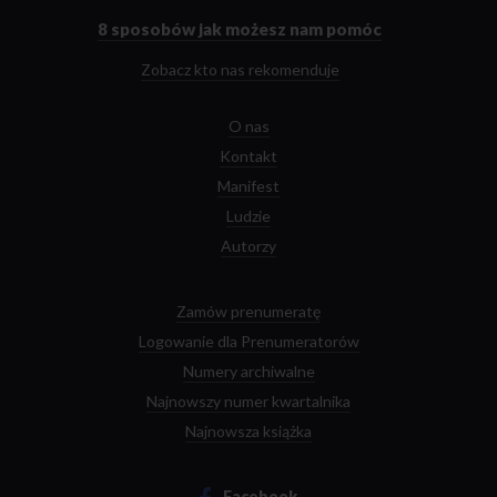
głównej
8 sposobów
jak możesz nam pomóc
Zobacz kto nas rekomenduje
O nas
Kontakt
Manifest
Ludzie
Autorzy
Zamów prenumeratę
Logowanie dla Prenumeratorów
Numery archiwalne
Najnowszy numer kwartalnika
Najnowsza książka
Facebook