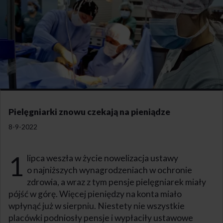
Pielęgniarki znowu czekają na pieniądze
8-9-2022
1
lipca weszła w życie nowelizacja ustawy
o najniższych wynagrodzeniach w ochronie
zdrowia, a wraz z tym pensje pielęgniarek miały
pójść w górę. Więcej pieniędzy na konta miało
wpłynąć już w sierpniu. Niestety nie wszystkie
placówki podniosły pensje i wypłaciły ustawowe