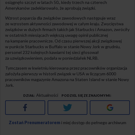
osiągnęło szczyt w latach 50., kiedy trzech na czterech
Amerykanów zadeklarowało, że aprobują związki.
Wzrost poparcia dla związków zawodowych następuje wraz
ze wzrostem aktywności zawodowej w całym kraju. Zwycięstwa
związków w dużych firmach takich jak Starbucks i Amazon, zwróciły
w ostatnich miesiącach większą uwagę opinii publicznej
na kampanie pracownicze. Od czasu pierwszej akcji związkowej
w punkcie Starbucks w Buffalo w stanie Nowy Jork w grudniu,
personel 232 kolejnych kawiarni tej sieci głosował
za uzwiązkowieniem, podała w poniedziałek NLRB.
Tymczasem w kwietniu kierowana przez pracowników organizacja
założyła pierwszy w historii związek w USA w liczącym 6000
pracowników magazynie Amazona na Staten Island w stanie Nowy
Jork.
Aktualności
DZIAŁ
PODZIEL SIĘ ZE ZNAJOMYMI
Facebook
Twitter
Google+
Zostań Prenumeratorem
i miej dostęp do pełnego archiwum