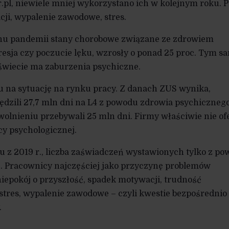
r.pl, niewiele mniej wykorzystano ich w kolejnym roku. 
ji, wypalenie zawodowe, stres.
hu pandemii stany chorobowe związane ze zdrowiem
resja czy poczucie lęku, wzrosły o ponad 25 proc. Tym 
 świecie ma zaburzenia psychiczne.
u na sytuację na rynku pracy. Z danach ZUS wynika,
ędzili 27,7 mln dni na L4 z powodu zdrowia psychicznego
wolnieniu przebywali 25 mln dni. Firmy właściwie nie of
 psychologicznej.
 z 2019 r., liczba zaświadczeń wystawionych tylko z p
oc. Pracownicy najczęściej jako przyczynę problemów
epokój o przyszłość, spadek motywacji, trudność
tres, wypalenie zawodowe – czyli kwestie bezpośrednio
.