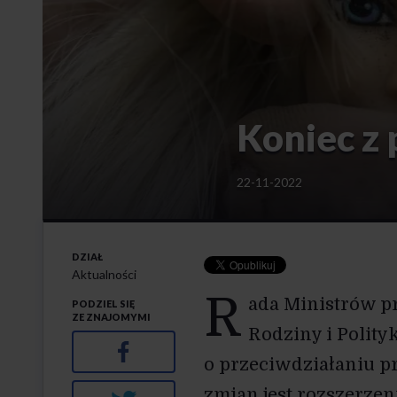
Koniec z
22-11-2022
DZIAŁ
Aktualności
R
ada Ministrów p
PODZIEL SIĘ
ZE ZNAJOMYMI
Rodziny i Polity
Facebook
o przeciwdziałaniu p
zmian jest rozszerze