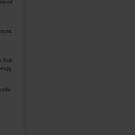
Powód
samym
. Rok
erują
owodu