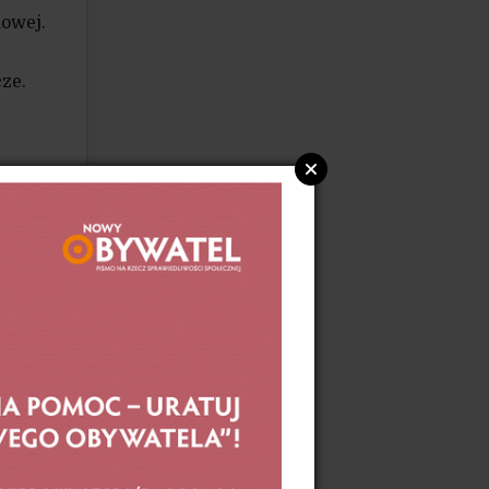
mowej.
ze.
y
ać się
owej
soby
wania