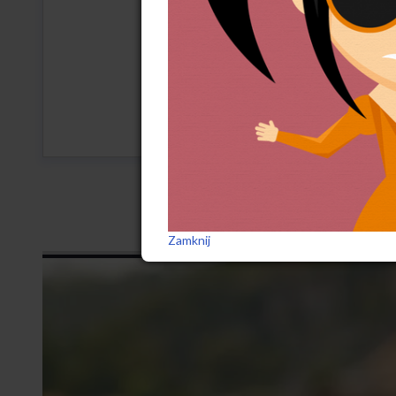
działań mających na celu 
z grupą diagnostyczno-pom
o popełnieniu przez taką o
miesiąca ograniczenia woln
WCZEŚNIE
Zamknij