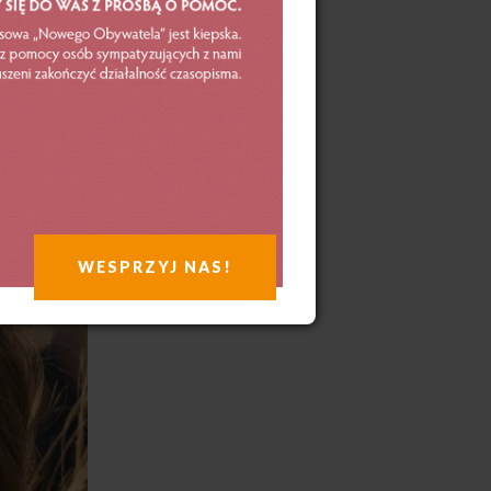
łpracy
ą 1
WESPRZYJ NAS!