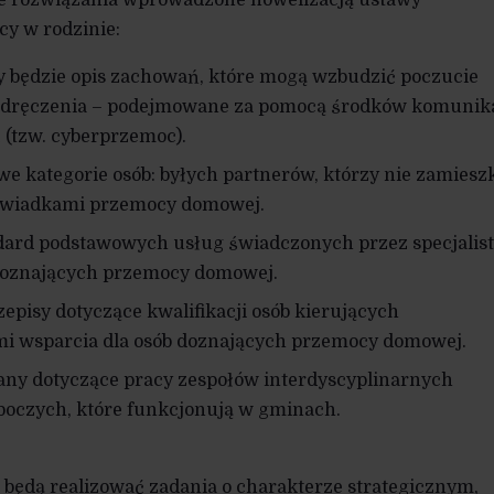
ze rozwiązania wprowadzone nowelizacją ustawy
y w rodzinie:
będzie opis zachowań, które mogą wzbudzić poczucie
 udręczenia – podejmowane za pomocą środków komunika
 (tzw. cyberprzemoc).
e kategorie osób: byłych partnerów, którzy nie zamiesz
 świadkami przemocy domowej.
dard podstawowych usług świadczonych przez specjalis
 doznających przemocy domowej.
pisy dotyczące kwalifikacji osób kierujących
mi wsparcia dla osób doznających przemocy domowej.
ny dotyczące pracy zespołów interdyscyplinarnych
boczych, które funkcjonują w gminach.
 będą realizować zadania o charakterze strategicznym,