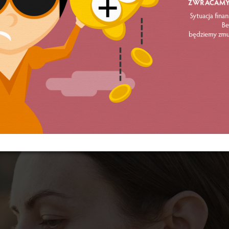
zmianę postępowania – w szczególności przez brak wspó
ocową – zespół interdyscyplinarny złoży zawiadomienie
sobę nowego wykroczenia, zagrożonego grzywną albo kar
ości.
J INFORMOWALIŚMY O…