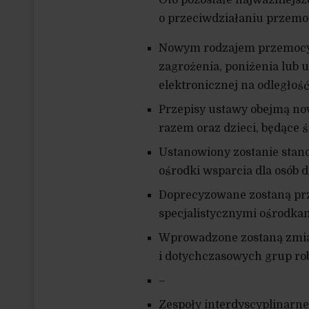
Oto pozostałe najważniejs
o przeciwdziałaniu przemoc
Nowym rodzajem przemocy 
zagrożenia, poniżenia lub
elektronicznej na odległość
Przepisy ustawy obejmą now
razem oraz dzieci, będące
Ustanowiony zostanie stan
ośrodki wsparcia dla osób
Doprecyzowane zostaną prze
specjalistycznymi ośrodka
Wprowadzone zostaną zmia
i dotychczasowych grup ro
–
Zespoły interdyscyplinarne