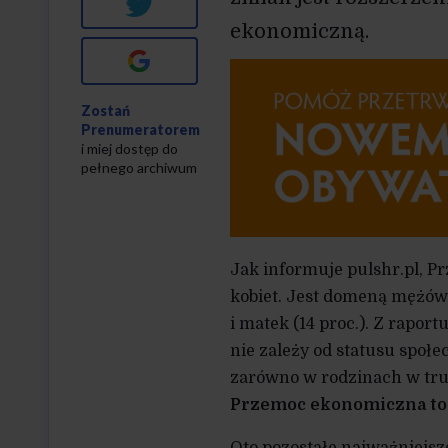
Twitter
ekonomiczną.
Google+
Zostań
Prenumeratorem
i miej dostęp do
pełnego archiwum
Jak informuje pulshr.pl, 
kobiet. Jest domeną mężów (
i matek (14 proc.). Z rapo
nie zależy od statusu społe
zarówno w rodzinach w trud
Przemoc ekonomiczna to n