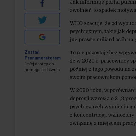
Facebook
Jak informuje portal pulsh
zwolnień to spadek motywac
Twitter
WHO szacuje, że od wybuc
psychicznym, takie jak dep
Google+
już prawie miliard osób na
Zostań
To nie pozostaje bez wpływ
Prenumeratorem
że w 2020 r. pracownicy sp
i miej dostęp do
później z tego powodu na z
pełnego archiwum
swoim pracownikom pomocy
W 2020 roku, w porównaniu
depresji wzrosła o 21,3 pr
psychicznych wymieniają ni
z koncentracją, wzmożony s
związane z miejscem pracy