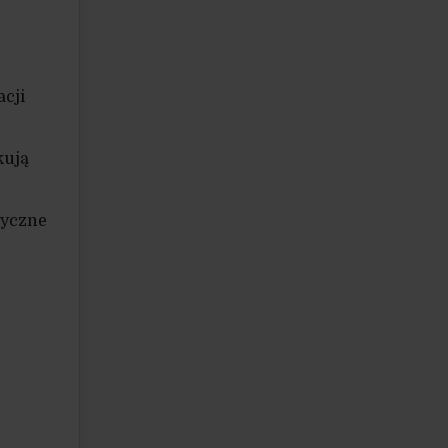
cji
kują
tyczne