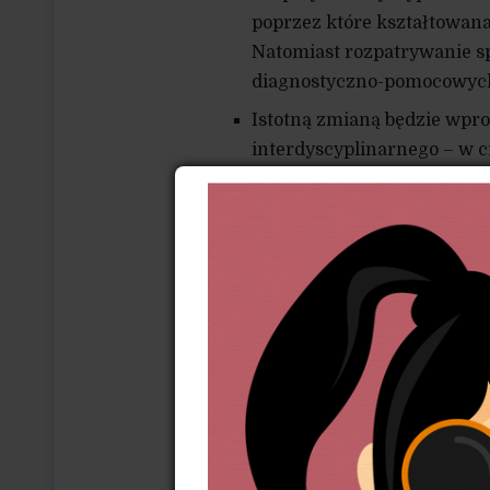
poprzez które kształtowana
Natomiast rozpatrywanie s
diagnostyczno-pomocowych,
Istotną zmianą będzie wpr
interdyscyplinarnego – w c
w szkoleniu dotyczącym p
Wprowadzony zostanie obo
interdyscyplinarnego.
Nowe przepisy przewidują, 
będzie pracownik socjalny
i pracować będzie funkcjona
Przewidziana zostanie moż
o kolejnych członków, w ty
wykonujące zawód medycz
W przypadku, gdy osoba st