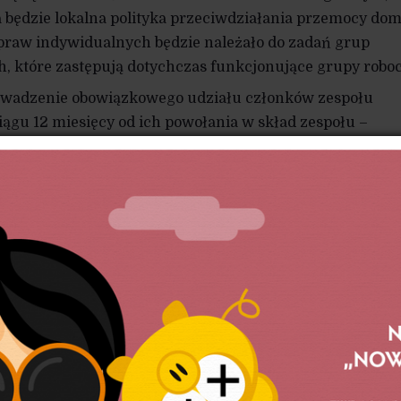
 będzie lokalna polityka przeciwdziałania przemocy do
praw indywidualnych będzie należało do zadań grup
 które zastępują dotychczas funkcjonujące grupy roboc
owadzenie obowiązkowego udziału członków zespołu
iągu 12 miesięcy od ich powołania w skład zespołu –
rzeciwdziałania przemocy domowej.
wiązkowy udział w posiedzeniach zespołu
że osobą do kontaktu i pracy z osobą doznającą przemoc
. Natomiast z osobą stosującą przemoc domową kontaktow
riusz policji.
liwość poszerzenia składu grupy diagnostyczno-pomoc
m m.in. o asystenta rodziny, kuratora sądowego czy też o
ny.
osująca przemoc domową będzie się uchylać od podejmo