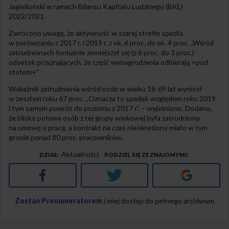
Jagielloński w ramach Bilansu Kapitału Ludzkiego (BKL)
2022/2021.
Zwrócono uwagę, że aktywność w szarej strefie spadła
w porównaniu z 2017 r. i 2019 r. z ok. 6 proc. do ok. 4 proc. „Wśród
zatrudnionych formalnie zmniejszył się (z 6 proc. do 3 proc.)
odsetek przyznających, że część wynagrodzenia odbierają +pod
stołem+”
Wskaźnik zatrudnienia wśród osób w wieku 18-69 lat wyniósł
w zeszłym roku 67 proc. „Oznacza to spadek względem roku 2019
i tym samym powrót do poziomu z 2017 r.” – wyjaśniono. Dodano,
że blisko połowa osób z tej grupy wiekowej była zatrudniona
na umowę o pracę, a kontrakt na czas nieokreślony miało w tym
gronie ponad 80 proc. pracowników.
Aktualności
DZIAŁ
PODZIEL SIĘ ZE ZNAJOMYMI
Facebook
Twitter
Google+
Zostań Prenumeratorem
i miej dostęp do pełnego archiwum