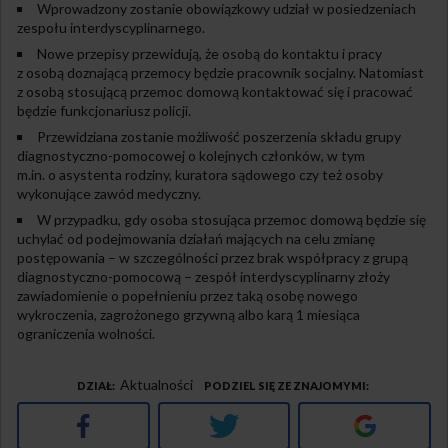
Wprowadzony zostanie obowiązkowy udział w posiedzeniach
zespołu interdyscyplinarnego.
Nowe przepisy przewidują, że osobą do kontaktu i pracy
z osobą doznającą przemocy będzie pracownik socjalny. Natomiast
z osobą stosującą przemoc domową kontaktować się i pracować
będzie funkcjonariusz policji.
Przewidziana zostanie możliwość poszerzenia składu grupy
diagnostyczno-pomocowej o kolejnych członków, w tym
m.in. o asystenta rodziny, kuratora sądowego czy też osoby
wykonujące zawód medyczny.
W przypadku, gdy osoba stosująca przemoc domową będzie się
uchylać od podejmowania działań mających na celu zmianę
postępowania – w szczególności przez brak współpracy z grupą
diagnostyczno-pomocową – zespół interdyscyplinarny złoży
zawiadomienie o popełnieniu przez taką osobę nowego
wykroczenia, zagrożonego grzywną albo karą 1 miesiąca
ograniczenia wolności.
Aktualności
DZIAŁ
PODZIEL SIĘ ZE ZNAJOMYMI
Facebook
Twitter
Google+