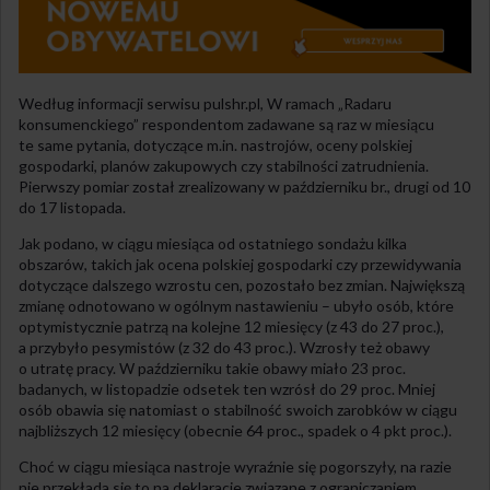
Według informacji serwisu pulshr.pl, W ramach „Radaru
konsumenckiego” respondentom zadawane są raz w miesiącu
te same pytania, dotyczące m.in. nastrojów, oceny polskiej
gospodarki, planów zakupowych czy stabilności zatrudnienia.
Pierwszy pomiar został zrealizowany w październiku br., drugi od 10
do 17 listopada.
Jak podano, w ciągu miesiąca od ostatniego sondażu kilka
obszarów, takich jak ocena polskiej gospodarki czy przewidywania
dotyczące dalszego wzrostu cen, pozostało bez zmian. Największą
zmianę odnotowano w ogólnym nastawieniu – ubyło osób, które
optymistycznie patrzą na kolejne 12 miesięcy (z 43 do 27 proc.),
a przybyło pesymistów (z 32 do 43 proc.). Wzrosły też obawy
o utratę pracy. W październiku takie obawy miało 23 proc.
badanych, w listopadzie odsetek ten wzrósł do 29 proc. Mniej
osób obawia się natomiast o stabilność swoich zarobków w ciągu
najbliższych 12 miesięcy (obecnie 64 proc., spadek o 4 pkt proc.).
Choć w ciągu miesiąca nastroje wyraźnie się pogorszyły, na razie
nie przekłada się to na deklaracje związane z ograniczaniem