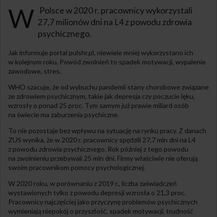
W
Polsce w 2020 r. pracownicy wykorzystali
27,7 milionów dni na L4 z powodu zdrowia
psychicznego.
Jak informuje portal pulshr.pl, niewiele mniej wykorzystano ich
w kolejnym roku. Powód zwolnień to spadek motywacji, wypalenie
zawodowe, stres.
WHO szacuje, że od wybuchu pandemii stany chorobowe związane
ze zdrowiem psychicznym, takie jak depresja czy poczucie lęku,
wzrosły o ponad 25 proc. Tym samym już prawie miliard osób
na świecie ma zaburzenia psychiczne.
To nie pozostaje bez wpływu na sytuację na rynku pracy. Z danach
ZUS wynika, że w 2020 r. pracownicy spędzili 27,7 mln dni na L4
z powodu zdrowia psychicznego. Rok później z tego powodu
na zwolnieniu przebywali 25 mln dni. Firmy właściwie nie oferują
swoim pracownikom pomocy psychologicznej.
W 2020 roku, w porównaniu z 2019 r., liczba zaświadczeń
wystawionych tylko z powodu depresji wzrosła o 21,3 proc.
Pracownicy najczęściej jako przyczynę problemów psychicznych
wymieniają niepokój o przyszłość, spadek motywacji, trudność