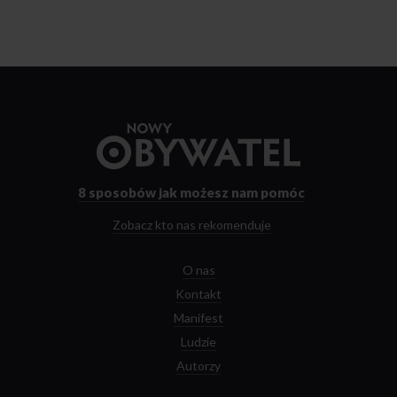
Przejdź
do
strony
głównej
8 sposobów
jak możesz nam pomóc
Zobacz kto nas rekomenduje
O nas
Kontakt
Manifest
Ludzie
Autorzy