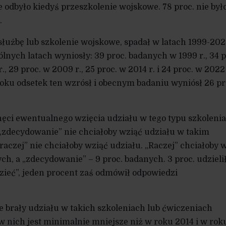
 odbyło kiedyś przeszkolenie wojskowe. 78 proc. nie był
.
 służbę lub szkolenie wojskowe, spadał w latach 1999-202
lnych latach wyniosły: 39 proc. badanych w 1999 r., 34 p
., 29 proc. w 2009 r., 25 proc. w 2014 r. i 24 proc. w 2022 
 roku odsetek ten wzrósł i obecnym badaniu wyniósł 26 pr
hęci ewentualnego wzięcia udziału w tego typu szkolenia
 „zdecydowanie” nie chciałoby wziąć udziału w takim
 „raczej” nie chciałoby wziąć udziału. „Raczej” chciałoby 
ch, a „zdecydowanie” – 9 proc. badanych. 3 proc. udzieli
ieć”, jeden procent zaś odmówił odpowiedzi
ie brały udziału w takich szkoleniach lub ćwiczeniach
 nich jest minimalnie mniejsze niż w roku 2014 i w rok