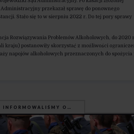
ojewódzki Sąd Administracyjny. Po kasacji złożonej
d Administracyjny przekazał sprawę do ponownego
tancji. Stało się to w sierpniu 2022 r. Do tej pory sprawy
cja Rozwiązywania Problemów Alkoholowych, do 2020 r
li kraju) postanowiły skorzystać z możliwości ogranicze
aży napojów alkoholowych przeznaczonych do spożycia
J INFORMOWALIŚMY O…