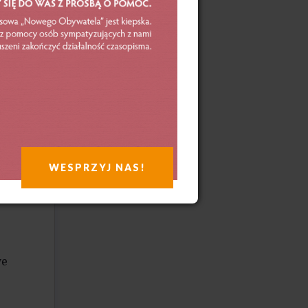
nigdy
y
jścia
enia
li
WESPRZYJ NAS!
denci
Jedno
we