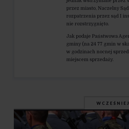
jednak wstrzymane przez W
przez miasto, Naczelny Są
rozpatrzenia przez sąd I ins
nie rozstrzygnięto.
Jak podaje Państwowa Agen
gminy (na 24 77 gmin w ska
w godzinach nocnej sprzed
miejscem sprzedaży.
WCZEŚNIE