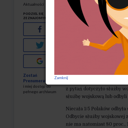
8
0 proc. badanych 
Aktualności
nie odbyło przes
PODZIEL SIĘ
ZE ZNAJOMYMI
powszechnej w sytuac
Facebook
Jak wynika z opublikowane
Twitter
od powszechnych powołań d
armii jest fakt, że ponad c
Google+
przeszkolenie wojskowe lub
CBOS przedstawił wyniki 
Zostań
Zamknij
Prenumeratorem
zostali zapytani o kwesti
i miej dostęp do
z pytań dotyczyło służby wo
pełnego archiwum
służbę wojskową lub odbyli
Niecała 1/5 Polaków odbyła
Odbycie służby wojskowej z
nie ma natomiast 80 proc., 