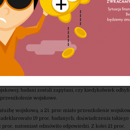
nie odbyło nigdy służby wojskowej, 78 proc. 
zkolenia wojskowego. Szkolenie z samoobron
ji kryzysowej odbyło 14 proc. badanych.
go w kwietniu badania CBOS, bezpośrednim efektem ode
o pełnienia zasadniczej służby wojskowej i uzawodowi
ztery piąte respondentów, którzy zadeklarowali, że odbywa
 służbę wojskową, to osoby w wieku 45+.
przeprowadzonego w kwietniu sondażu, w którym respon
e związane z obronnością i bezpieczeństwem narodowym. 
jskowej: badani zostali zapytani, czy kiedykolwiek odbyli
 przeszkolenie wojskowe.
 służbę wojskową, a 21. proc miało przeszkolenie wojsko
adeklarowało 19 proc. badanych, doświadczenia takiego
1 proc. natomiast odmówiło odpowiedzi. Z kolei 21 proc.