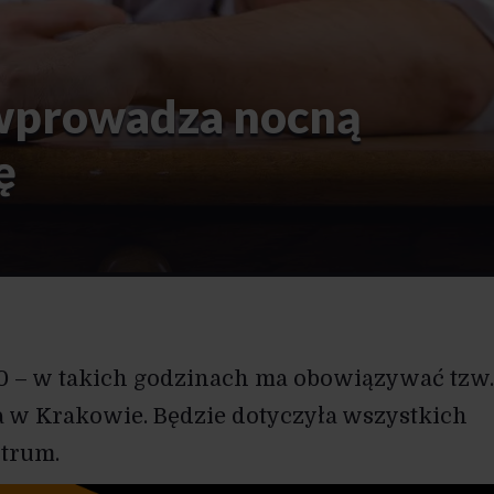
wprowadza nocną
ę
30 – w takich godzinach ma obowiązywać tzw
a w Krakowie. Będzie dotyczyła wszystkich
ntrum.