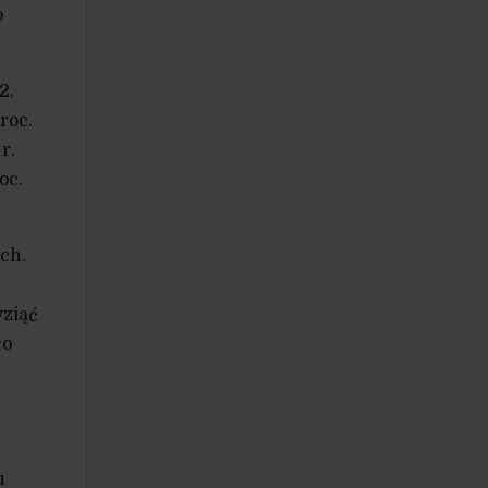
o
2.
roc.
r.
oc.
ch.
wziąć
ło
u