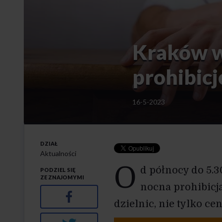
Kraków 
prohibicj
16-5-2023
DZIAŁ
Aktualności
O
d północy do 5.
PODZIEL SIĘ
ZE ZNAJOMYMI
nocna prohibicj
Facebook
dzielnic, nie tylko ce