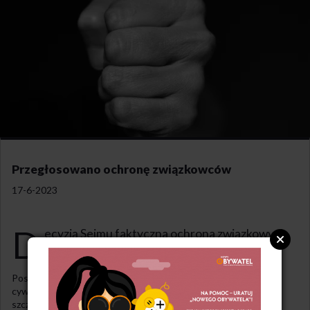
Przegłosowano ochronę związkowców
17-6-2023
D
ecyzją Sejmu faktyczna ochrona związkowych
liderów wejdzie w życie.
Posłowie przegłosowali zmiany w Kodeksie postępowania
cywilnego, które mają uniemożliwić szybkie zwolnienie osób
szczególnie chronionych. Chodzi m.in. o: