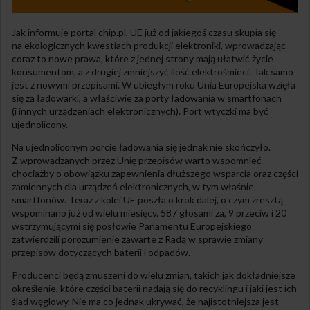
Jak informuje portal chip.pl, UE już od jakiegoś czasu skupia się
na ekologicznych kwestiach produkcji elektroniki, wprowadzając
coraz to nowe prawa, które z jednej strony mają ułatwić życie
konsumentom, a z drugiej zmniejszyć ilość elektrośmieci. Tak samo
jest z nowymi przepisami. W ubiegłym roku Unia Europejska wzięła
się za ładowarki, a właściwie za porty ładowania w smartfonach
(i innych urządzeniach elektronicznych). Port wtyczki ma być
ujednolicony.
Na ujednoliconym porcie ładowania się jednak nie skończyło.
Z wprowadzanych przez Unię przepisów warto wspomnieć
chociażby o obowiązku zapewnienia dłuższego wsparcia oraz części
zamiennych dla urządzeń elektronicznych, w tym właśnie
smartfonów. Teraz z kolei UE poszła o krok dalej, o czym zresztą
wspominano już od wielu miesięcy. 587 głosami za, 9 przeciw i 20
wstrzymującymi się posłowie Parlamentu Europejskiego
zatwierdzili porozumienie zawarte z Radą w sprawie zmiany
przepisów dotyczących baterii i odpadów.
Producenci będą zmuszeni do wielu zmian, takich jak dokładniejsze
określenie, które części baterii nadają się do recyklingu i jaki jest ich
ślad węglowy. Nie ma co jednak ukrywać, że najistotniejsza jest