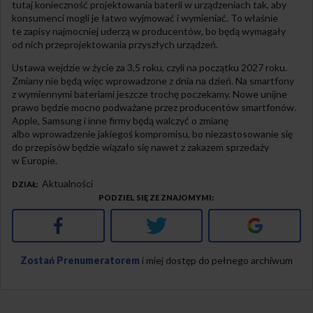
tutaj konieczność projektowania baterii w urządzeniach tak, aby
konsumenci mogli je łatwo wyjmować i wymieniać. To właśnie
te zapisy najmocniej uderzą w producentów, bo będą wymagały
od nich przeprojektowania przyszłych urządzeń.
Ustawa wejdzie w życie za 3,5 roku, czyli na początku 2027 roku.
Zmiany nie będą więc wprowadzone z dnia na dzień. Na smartfony
z wymiennymi bateriami jeszcze trochę poczekamy. Nowe unijne
prawo będzie mocno podważane przez producentów smartfonów.
Apple, Samsung i inne firmy będą walczyć o zmianę
albo wprowadzenie jakiegoś kompromisu, bo niezastosowanie się
do przepisów będzie wiązało się nawet z zakazem sprzedaży
w Europie.
Aktualności
DZIAŁ
PODZIEL SIĘ ZE ZNAJOMYMI
Facebook
Twitter
Google+
Zostań Prenumeratorem
i miej dostęp do pełnego archiwum