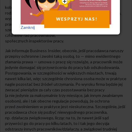
kobiety w ciąży,
rodziców na urlopach macierzyńskich, rodzicielskich, ojcowskich,
wychowawczych,
WESPRZYJ NAS!
pracowników w wieku przedemerytalnym,
Zamknij
szefów związków zawodowych,
członków rad pracowników,
społecznych inspektorów pracy.
Jak informuje Business Insider, obecnie, jeśli pracodawca naruszy
przepisy ochronne i zwolni taką osobą, to — mimo ewidentnego
złamania prawa — umowa o pracę się rozwiąże, a pracownik może
jedynie domagać się przywrócenia do pracy lub odszkodowania.
Postępowania, w szczególności w większych miastach, trwają
nawet kilka lat, więc szczególnie chroniona osoba może w praktyce
nagle pozostać bez źródeł utrzymania. Po wyroku firma będzie jej
zwracać pieniądze za cały czas pozostawania bez pracy
(a nie jedynie za maksymalnie trzy miesiące, jak innym zwalnianym
osobom), ale i tak obecne regulacje powodują, że ochrona
przed zwolnieniem w praktyce jest nieskuteczna. Szczególnie, jeśli
pracodawca chce się pozbyć niewygodnego pracownika,
np. działacza związkowego, licząc na to, że nawet jeśli sąd
przywróci go do pracy po kilku latach, to i tak jego decyzja
odstraszy innych pracowników/działaczy, a związkowi trudniej