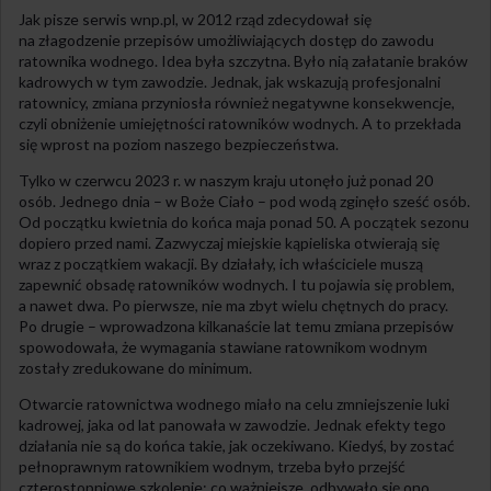
Jak pisze serwis wnp.pl, w 2012 rząd zdecydował się
na złagodzenie przepisów umożliwiających dostęp do zawodu
ratownika wodnego. Idea była szczytna. Było nią załatanie braków
kadrowych w tym zawodzie. Jednak, jak wskazują profesjonalni
ratownicy, zmiana przyniosła również negatywne konsekwencje,
czyli obniżenie umiejętności ratowników wodnych. A to przekłada
się wprost na poziom naszego bezpieczeństwa.
Tylko w czerwcu 2023 r. w naszym kraju utonęło już ponad 20
osób. Jednego dnia – w Boże Ciało – pod wodą zginęło sześć osób.
Od początku kwietnia do końca maja ponad 50. A początek sezonu
dopiero przed nami. Zazwyczaj miejskie kąpieliska otwierają się
wraz z początkiem wakacji. By działały, ich właściciele muszą
zapewnić obsadę ratowników wodnych. I tu pojawia się problem,
a nawet dwa. Po pierwsze, nie ma zbyt wielu chętnych do pracy.
Po drugie – wprowadzona kilkanaście lat temu zmiana przepisów
spowodowała, że wymagania stawiane ratownikom wodnym
zostały zredukowane do minimum.
Otwarcie ratownictwa wodnego miało na celu zmniejszenie luki
kadrowej, jaka od lat panowała w zawodzie. Jednak efekty tego
działania nie są do końca takie, jak oczekiwano. Kiedyś, by zostać
pełnoprawnym ratownikiem wodnym, trzeba było przejść
czterostopniowe szkolenie; co ważniejsze, odbywało się ono