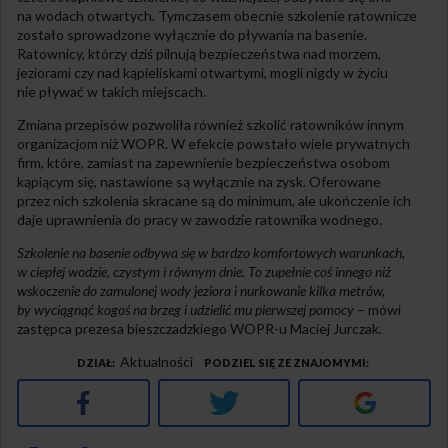
na wodach otwartych. Tymczasem obecnie szkolenie ratownicze
zostało sprowadzone wyłącznie do pływania na basenie.
Ratownicy, którzy dziś pilnują bezpieczeństwa nad morzem,
jeziorami czy nad kąpieliskami otwartymi, mogli nigdy w życiu
nie pływać w takich miejscach.
Zmiana przepisów pozwoliła również szkolić ratowników innym
organizacjom niż WOPR. W efekcie powstało wiele prywatnych
firm, które, zamiast na zapewnienie bezpieczeństwa osobom
kąpiącym się, nastawione są wyłącznie na zysk. Oferowane
przez nich szkolenia skracane są do minimum, ale ukończenie ich
daje uprawnienia do pracy w zawodzie ratownika wodnego.
Szkolenie na basenie odbywa się w bardzo komfortowych warunkach,
w ciepłej wodzie, czystym i równym dnie. To zupełnie coś innego niż
wskoczenie do zamulonej wody jeziora i nurkowanie kilka metrów,
by wyciągnąć kogoś na brzeg i udzielić mu pierwszej pomocy
– mówi
zastępca prezesa bieszczadzkiego WOPR-u Maciej Jurczak.
Aktualności
DZIAŁ
PODZIEL SIĘ ZE ZNAJOMYMI
Facebook
Twitter
Google+