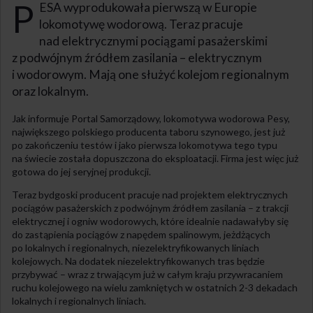
P
ESA wyprodukowała pierwszą w Europie
lokomotywę wodorową. Teraz pracuje
nad elektrycznymi pociągami pasażerskimi
z podwójnym źródłem zasilania – elektrycznym
i wodorowym. Mają one służyć kolejom regionalnym
oraz lokalnym.
Jak informuje Portal Samorządowy, lokomotywa wodorowa Pesy,
największego polskiego producenta taboru szynowego, jest już
po zakończeniu testów i jako pierwsza lokomotywa tego typu
na świecie została dopuszczona do eksploatacji. Firma jest więc już
gotowa do jej seryjnej produkcji.
Teraz bydgoski producent pracuje nad projektem elektrycznych
pociągów pasażerskich z podwójnym źródłem zasilania – z trakcji
elektrycznej i ogniw wodorowych, które idealnie nadawałyby się
do zastąpienia pociągów z napędem spalinowym, jeżdżących
po lokalnych i regionalnych, niezelektryfikowanych liniach
kolejowych. Na dodatek niezelektryfikowanych tras będzie
przybywać – wraz z trwającym już w całym kraju przywracaniem
ruchu kolejowego na wielu zamkniętych w ostatnich 2-3 dekadach
lokalnych i regionalnych liniach.