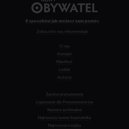
Przejdź
do
strony
głównej
8 sposobów
jak możesz nam pomóc
Zobacz kto nas rekomenduje
O nas
Kontakt
Manifest
Ludzie
Autorzy
Zamów prenumeratę
Logowanie dla Prenumeratorów
Numery archiwalne
Najnowszy numer kwartalnika
Najnowsza książka