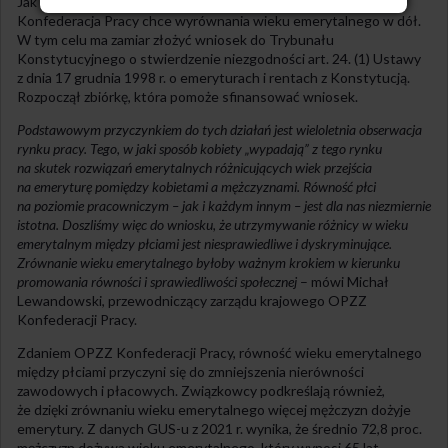
Jak informuje portal pulshr.pl, związek zawodowy OPZZ
Konfederacja Pracy chce wyrównania wieku emerytalnego w dół.
W tym celu ma zamiar złożyć wniosek do Trybunału
Konstytucyjnego o stwierdzenie niezgodności art. 24. (1) Ustawy
z dnia 17 grudnia 1998 r. o emeryturach i rentach z Konstytucją.
Rozpoczął zbiórkę, która pomoże sfinansować wniosek.
Podstawowym przyczynkiem do tych działań jest wieloletnia obserwacja
rynku pracy. Tego, w jaki sposób kobiety „wypadają” z tego rynku
na skutek rozwiązań emerytalnych różnicujących wiek przejścia
na emeryturę pomiędzy kobietami a mężczyznami. Równość płci
na poziomie pracowniczym – jak i każdym innym – jest dla nas niezmiernie
istotna. Doszliśmy więc do wniosku, że utrzymywanie różnicy w wieku
emerytalnym między płciami jest niesprawiedliwe i dyskryminujące.
Zrównanie wieku emerytalnego byłoby ważnym krokiem w kierunku
promowania równości i sprawiedliwości społecznej
– mówi Michał
Lewandowski, przewodniczący zarządu krajowego OPZZ
Konfederacji Pracy.
Zdaniem OPZZ Konfederacji Pracy, równość wieku emerytalnego
między płciami przyczyni się do zmniejszenia nierówności
zawodowych i płacowych. Związkowcy podkreślają również,
że dzięki zrównaniu wieku emerytalnego więcej mężczyzn dożyje
emerytury. Z danych GUS-u z 2021 r. wynika, że średnio 72,8 proc.
mężczyzn dożywa wieku emerytalnego, który wynosi 65 lat.