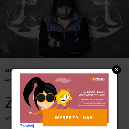
60 lat i starczy?
22-6-2023
Z
wiązkowcy z OPZZ Konfederacji Pracy chcą
wyrównania wieku emerytalnego w dół –
by mężczyźni mogli przechodzić na emeryturę
w wieku 60 lat.
WESPRZYJ NAS!
Zamknij