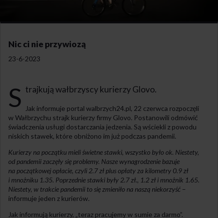
Nic ci nie przywiozą
23-6-2023
S
trajkują wałbrzyscy kurierzy Glovo.
Jak informuje portal walbrzych24.pl, 22 czerwca rozpoczęli
w Wałbrzychu strajk kurierzy firmy Glovo. Postanowili odmówić
świadczenia usługi dostarczania jedzenia. Są wściekli z powodu
niskich stawek, które obniżono im już podczas pandemii.
Kurierzy na początku mieli świetne stawki, wszystko było ok. Niestety,
od pandemii zaczęły się problemy. Nasze wynagrodzenie bazuje
na początkowej opłacie, czyli 2.7 zł plus opłaty za kilometry 0.9 zł
i mnożniku 1.35. Poprzednie stawki były 2.7 zł., 1.2 zł i mnożnik 1.65.
Niestety, w trakcie pandemii to się zmieniło na naszą niekorzyść
–
informuje jeden z kurierów.
Jak informują kurierzy, „teraz pracujemy w sumie za darmo”.