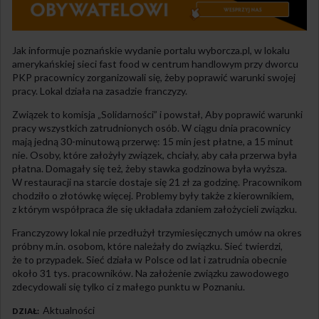
Jak informuje poznańskie wydanie portalu wyborcza.pl, w lokalu
amerykańskiej sieci fast food w centrum handlowym przy dworcu
PKP pracownicy zorganizowali się, żeby poprawić warunki swojej
pracy. Lokal działa na zasadzie franczyzy.
Związek to komisja „Solidarności” i powstał, Aby poprawić warunki
pracy wszystkich zatrudnionych osób. W ciągu dnia pracownicy
mają jedną 30-minutową przerwę: 15 min jest płatne, a 15 minut
nie. Osoby, które założyły związek, chciały, aby cała przerwa była
płatna. Domagały się też, żeby stawka godzinowa była wyższa.
W restauracji na starcie dostaje się 21 zł za godzinę. Pracownikom
chodziło o złotówkę więcej. Problemy były także z kierownikiem,
z którym współpraca źle się układała zdaniem założycieli związku.
Franczyzowy lokal nie przedłużył trzymiesięcznych umów na okres
próbny m.in. osobom, które należały do związku. Sieć twierdzi,
że to przypadek. Sieć działa w Polsce od lat i zatrudnia obecnie
około 31 tys. pracowników. Na założenie związku zawodowego
zdecydowali się tylko ci z małego punktu w Poznaniu.
Aktualności
DZIAŁ