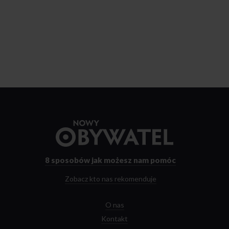
Przejdź
do
strony
głównej
8 sposobów
jak możesz nam pomóc
Zobacz kto nas rekomenduje
O nas
Kontakt