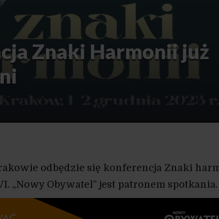
cja Znaki Harmonii już
ni
Krakowie odbędzie się konferencja Znaki har
 VI. „Nowy Obywatel” jest patronem spotkania.