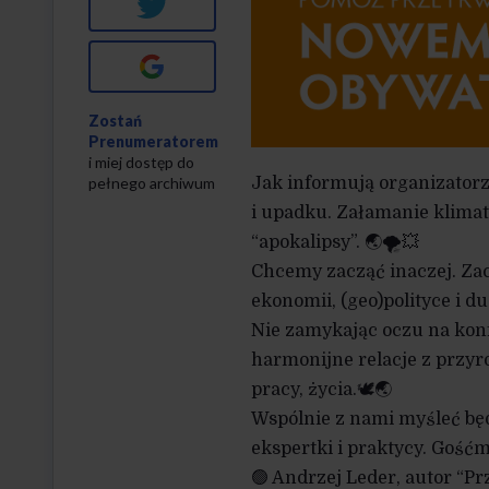
Twitter
Google+
Zostań
Prenumeratorem
i miej dostęp do
pełnego archiwum
Jak informują organizator
i upadku. Załamanie klimat
“apokalipsy”. 🌏🌪💥
Chcemy zacząć inaczej. Za
ekonomii, (geo)polityce i d
Nie zamykając oczu na konf
harmonijne relacje z przyr
pracy, życia.🕊🌏
Wspólnie z nami myśleć będą
ekspertki i praktycy. Gośćm
🟢 Andrzej Leder, autor “Pr