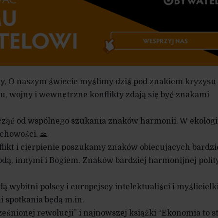
zy, O naszym świecie myślimy dziś pod znakiem kryzysu
u, wojny i wewnętrzne konflikty zdają się być znakami
cząć od wspólnego szukania znaków harmonii. W ekologii
uchowości. 🙏
likt i cierpienie poszukamy znaków obiecujących bardzi
odą, innymi i Bogiem. Znaków bardziej harmonijnej polity
 wybitni polscy i europejscy intelektualiści i myślicielki
i spotkania będą m.in.
ześnionej rewolucji” i najnowszej książki “Ekonomia to s