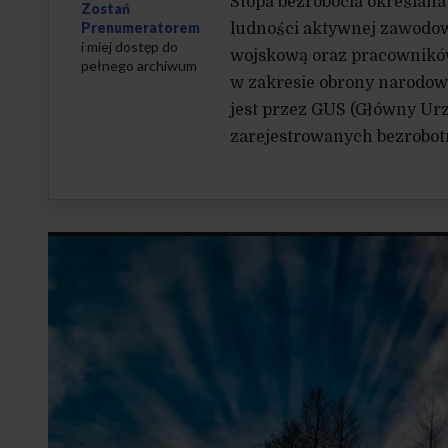
Stopa bezrobocia określana
Zostań
Prenumeratorem
ludności aktywnej zawodow
i miej dostęp do
wojskową oraz pracownikó
pełnego archiwum
w zakresie obrony narodow
jest przez GUS (Główny Urz
zarejestrowanych bezrobotn