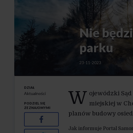
Nie będzi
parku
23-11-2023
DZIAŁ
W
ojewódzki Sąd 
Aktualności
miejskiej w Ch
PODZIEL SIĘ
ZE ZNAJOMYMI
planów budowy osiedl
Facebook
Jak informuje Portal Samor