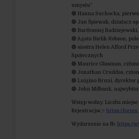
umysłu”
🟢 Hanna Suchocka, pierws
🟢 Jan Śpiewak, działacz s
🟢 Bartłomiej Radziejewski,
🟢 Agata Bielik-Robson, pol
🟢 siostra Helen Alford Pr
Społecznych
🟢 Maurice Glasman, człon
🟢 Jonathan Cruddas, czło
🟢 Luigino Bruni, dyrektor
🟢 John Milbank, najwybitn
Wstęp wolny. Liczba miejsc
Rejestracja👉
https://form
Wydarzenie na fb:
https://