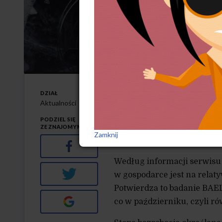
Pracujem
24-11-2023
DZIAŁ
W
III kwartale b
Aktualności
w historii bada
PODZIEL SIĘ
ZE ZNAJOMYMI
Zamknij
wcześniej.
Facebook
Według informacji serwisu r
Twitter
w gospodarce jest na relat
Potwierdza to badanie BAEL.
Google+
co w październiku, czyli ró