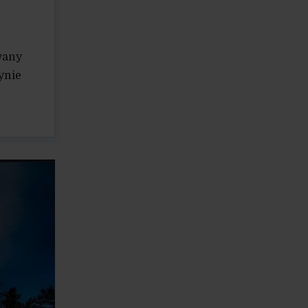
wany
ynie