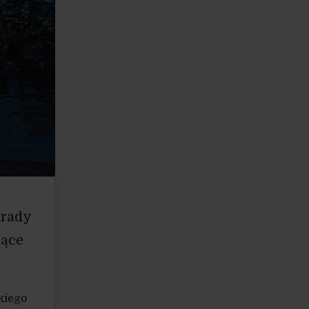
 rady
zące
kiego