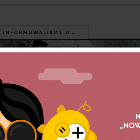
J INFORMOWALIŚMY O…