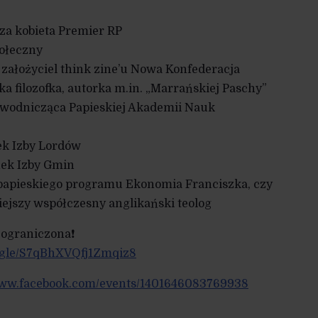
za kobieta Premier RP
połeczny
 założyciel think zine’u Nowa Konfederacja
ska filozofka, autorka m.in. „Marrańskiej Paschy”
zewodnicząca Papieskiej Akademii Nauk
ek Izby Lordów
nek Izby Gmin
 papieskiego programu Ekonomia Franciszka, czy
iejszy współczesny anglikański teolog
 ograniczona❗️
s.gle/S7qBhXVQfj1Zmqiz8
www.facebook.com/events/1401646083769938