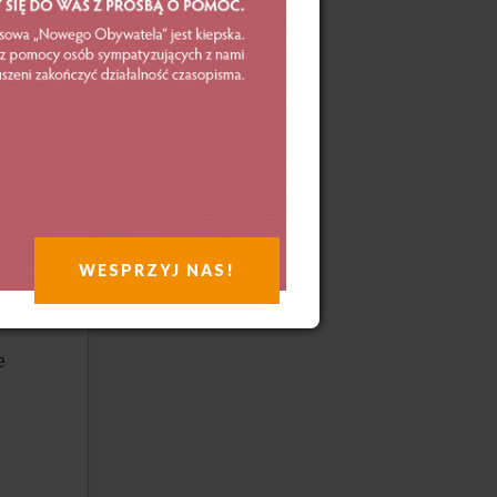
ej
WESPRZYJ NAS!
e