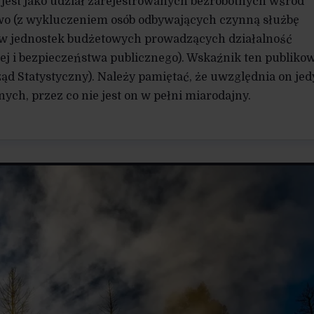
 jest jako udział zarejestrowanych bezrobotnych wśród
o (z wykluczeniem osób odbywających czynną służbę
w jednostek budżetowych prowadzących działalność
ej i bezpieczeństwa publicznego). Wskaźnik ten publiko
ąd Statystyczny). Należy pamiętać, że uwzględnia on jed
ych, przez co nie jest on w pełni miarodajny.