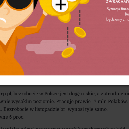
y rekordowo
r. w Polsce pracowało 16,87 mln osób, najwięc
ń. To o ponad 180 tys. osób więcej niż rok
p.pl, bezrobocie w Polsce jest dość niskie, a zatrudnieni
ywnie wysokim poziomie. Pracuje prawie 17 mln Polaków.
 Bezrobocie w listopadzie br. wynosi tyle samo,
wne 5 proc.