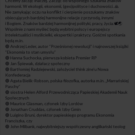
Chcemy zacząć inaczej. Zacząć od wspólnego szukania znaków
harmonii. W ekologii, ekonomii, (geo)polityce i duchowości. 🙏
Nie zamykając oczu na konflikt i cierpienie poszukamy znaków
obiecujących bardziej harmonijne relacje z przyrodą, innymi
i Bogiem. Znaków bardziej harmonijnej polityki, pracy, życia.🕊🌏
Wspólnie z nami myśleć będą wybitni polscy i europejscy
intelektualiści i myślicielki, ekspertki i praktycy. Gośćmi spotkania
będą m.in.
🟢 Andrzej Leder, autor “Prześnionej rewolucji” i najnowszej książki
“Ekonomia to stan umysłu”
🟢 Hanna Suchocka, pierwsza kobieta Premier RP
🟢 Jan Śpiewak, działacz społeczny
🟢 Bartłomiej Radziejewski, założyciel think zine’u Nowa
Konfederacja
🟢 Agata Bielik-Robson, polska filozofka, autorka m.in. „Marrańskiej
Paschy”
🟢 siostra Helen Alford Przewodnicząca Papieskiej Akademii Nauk
Społecznych
🟢 Maurice Glasman, członek Izby Lordów
🟢 Jonathan Cruddas, członek Izby Gmin
🟢 Luigino Bruni, dyrektor papieskiego programu Ekonomia
Franciszka, czy
🟢 John Milbank, najwybitniejszy współczesny anglikański teolog