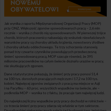
Jak wynika z raportu Międzynarodowej Organizacji Pracy (MOP)
przy ONZ, Większość zgonów spowodowanych pracą – 2,6 mln
rocznie – wynika z chorób nią spowodowanych. W pierwszej trójce
chorób, których pracownicy nabawiają się wskutek niewłaściwych
warunków pracy są choroby układu krążenia, nowotwory złośliwe
i choroby układu oddechowego. Te trzy schorzenia stanowią
ponad trzy czwarte czynników powodujących przedwczesną
śmierć spowodowaną pracą. MOP szacuje również, że 395
milionów pracowników na całym świecie doznało urazów w pracy,
nie skutkujących zgonem.
Dane statystyczne pokazują, że śmierć przy pracy ponosi 51,4
na 100 tys. dorosłych pracujących mężczyzn i 17,2 na 100 tys.
kobiet. Najwięcej zgonów związanych z pracą ma miejsce w Azji
i na Pacyfiku – 63 proc. wszystkich wypadków na świecie, ale –
podkreśla MOP – wynika to z faktu, że pracuje tam najwięcej ludzi.
Do największej liczny wypadków przy pracy dochodzi w rolnictwie –
co trzecia śmierć przy pracy zdarza się właśnie w tym sektorze.
Do najbardziej niebezpiecznych należą też budownictwo, leśnictwo