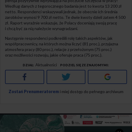
pensja pozytywnie wpływająca na poczucie szczęścia w pracy?
Według danych z tegorocznego badania jest to kwota 13 200 zł
netto. Respondenci wskazywali jednak, że obecnie ich średnia
zarobków wynosi 9 700 zł netto. Te dwie kwoty dzieli zatem 4 500
zł. Raport wyraźnie wskazuje, że Polacy doceniają swoją pracę
i chcą być za nią należycie wynagradzani.
Następnie respondenci podkreślili rolę takich aspektów, jak
współpracownicy, na których można liczyć (81 proc.), przyjazna
atmosfera pracy (80 proc.), relacje z przełożonym (75 proc.)
oraz możliwości rozwoju, jakie oferuje praca (75 proc.).
Aktualności
DZIAŁ
PODZIEL SIĘ ZE ZNAJOMYMI
Facebook
Twitter
Google+
Zostań Prenumeratorem
i miej dostęp do pełnego archiwum