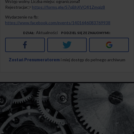
Wstęp wolny. Liczba miejsc ograniczona❗️
Rejestracja👉
https://forms.gle/S7qBhXVQfj1Zmqiz8
Wydarzenie na fb:
https://www.facebook.com/events/1401646083769938
Aktualności
DZIAŁ
PODZIEL SIĘ ZE ZNAJOMYMI
Facebook
Twitter
Google+
Zostań Prenumeratorem
i miej dostęp do pełnego archiwum