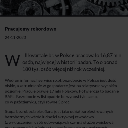
Pracujemy rekordowo
24-11-2023
W
III kwartale br. w Polsce pracowało 16,87 mln
osób, najwięcej w historii badań. To o ponad
180 tys. osób więcej niż rok wcześniej.
Według informacji serwisu rp.pl, bezrobocie w Polsce jest dość
niskie, a zatrudnienie w gospodarce jest na relatywnie wysokim
poziomie. Pracuje prawie 17 mln Polaków. Potwierdza to badanie
BAEL. Bezrobocie w listopadzie br. wynosi tyle samo,
co w październiku, czyli równe 5 proc.
Stopa bezrobocia określana jest jako udział zarejestrowanych
bezrobotnych wśród ludności aktywnej zawodowo
(z wykluczeniem osób odbywających czynną służbę wojskową
oraz pracowników jednostek budżetowych prowadzących