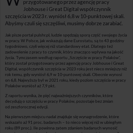
przygotowanego przez agencję pracy
Jobhouse i Great Digital współczynnik
szczęścia w 2023 r. wyniósł 6,8 w 10-punktowej skali.
Abyśmy czuli się szczęśliwi, musimy dobrze zarabiać.
Jak pisze portal pulshr.pl, ludzie spędzają sporą część swojego życia
w pracy. W Polsce, jak wskazują dane Eurostatu, są to 43 godziny
tygodniowo, czyli więcej niż standardowy etat. Dlatego też
zadowolenie z pracy to czynnik, który znacząco wpływa na jakość
życia. Tymczasem według raportu „Szczęście w pracy Polaków”,
który został przygotowany przez agencję pracy Jobhouse i Great
Digital, współczynnik szczęścia w 2023 roku jest nieco mniejszy niż
rok temu, gdy wyniósł 6,9 w 10-puntowej skali. Obecnie wynosi
on 6,8. Najwyższy był w 2021 roku, kiedy poziom szczęścia w pracy
Polaków wyniósł aż 7,9 pkt.
Z raportu wynika, że pięć najważniejszych czynników, które
decydują o szczęściu w pracy Polaków, pozostaje bez zmian
od zeszłorocznej edycji.
Na pierwszym miejscu nadal znajduje się wynagrodzenie, które
wskazało aż 91 proc. badanych – to nieco więcej niż w ubiegłym
roku (89 proc.). Ile powinna zatem zdaniem badanych wynosić