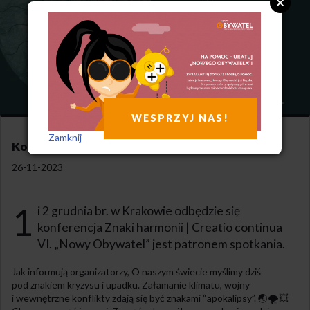
WESPRZYJ NAS!
Zamknij
Konferencja Znaki Harmonii już za kilka dni
26-11-2023
1
i 2 grudnia br. w Krakowie odbędzie się
konferencja Znaki harmonii | Creatio continua
VI. „Nowy Obywatel” jest patronem spotkania.
Jak informują organizatorzy, O naszym świecie myślimy dziś
pod znakiem kryzysu i upadku. Załamanie klimatu, wojny
i wewnętrzne konflikty zdają się być znakami “apokalipsy”. 🌏🌪💥