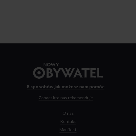
Przejdź
do
strony
głównej
8 sposobów
jak możesz nam pomóc
Zobacz kto nas rekomenduje
O nas
Kontakt
Manifest