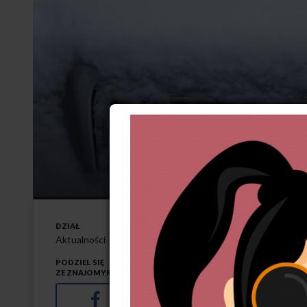
Opony z
29-11-2023
DZIAŁ
M
ieszkańcy Podh
Aktualności
którzy – jeżdż
PODZIEL SIĘ
ZE ZNAJOMYMI
i kolizje.
Facebook