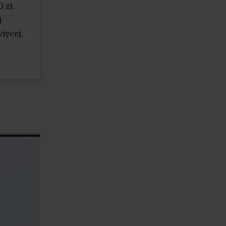
 zł.
j
ięcej,