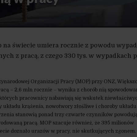
ób na świecie umiera rocznie z powodu wypa
nych z pracą, z czego 330 tys. w wypadkach 
zynarodowej Organizacji Pracy (MOP) przy ONZ, Większ
ą – 2,6 mln rocznie – wynika z chorób nią spowodowa
, których pracownicy nabawiają się wskutek niewłaściwy
 układu krążenia, nowotwory złośliwe i choroby układu
rzenia stanowią ponad trzy czwarte czynników powoduj
odowaną pracą. MOP szacuje również, że 395 milionów
cie doznało urazów w pracy, nie skutkujących zgonem.