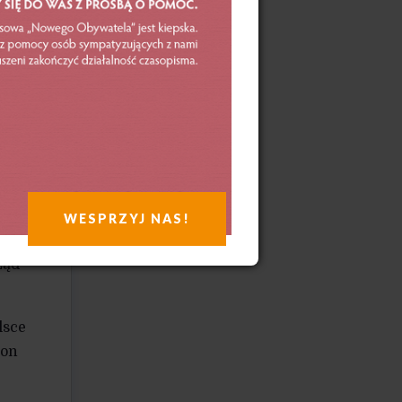
i
zimowy
zą się
.
y
WESPRZYJ NAS!
kały
ząd
lsce
pon