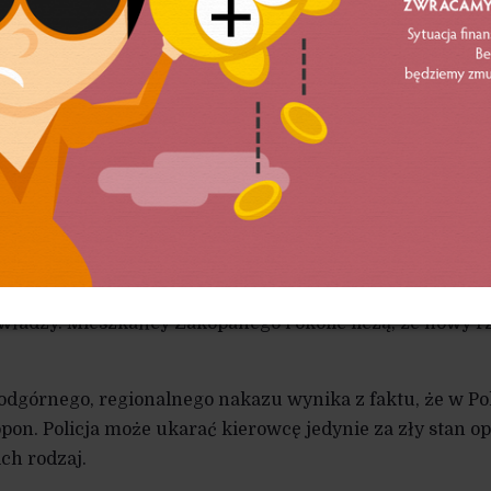
.pl, temat obowiązku używania opon zimowych w górach
z pierwszymi opadami śniegu. Górale liczą w tej kwesti
 wciąż nie brakuje kierowców, którzy wybierają się na 
ym pojazdem. I nie chodzi tu wcale o specjalistyczny
podstawy, takie jak opony zimowe. Górale oczywiście cies
krywają jednak, że nie rozumieją bezmyślnych kierowców
a opon zimowych w ich regionie. Podhalańskie samorząd
y w poprzednich latach, lecz ewentualne nakazy nie spot
 władzy. Mieszkańcy Zakopanego i okolic liczą, że nowy r
dgórnego, regionalnego nakazu wynika z faktu, że w Po
on. Policja może ukarać kierowcę jedynie za zły stan o
ich rodzaj.