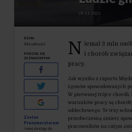
28-11-2023
DZIAŁ
N
iemal 3 mln os
Aktualności
i chorób związa
PODZIEL SIĘ
ZE ZNAJOMYMI
pracy.
Facebook
Jak wynika z raportu Międ
Twitter
zgonów spowodowanych prac
W pierwszej trójce chorób
Google+
warunków pracy są choroby
oddechowego. Te trzy scho
Zostań
przedwczesną śmierć spow
Prenumeratorem
pracowników na całym świe
i miej dostęp do