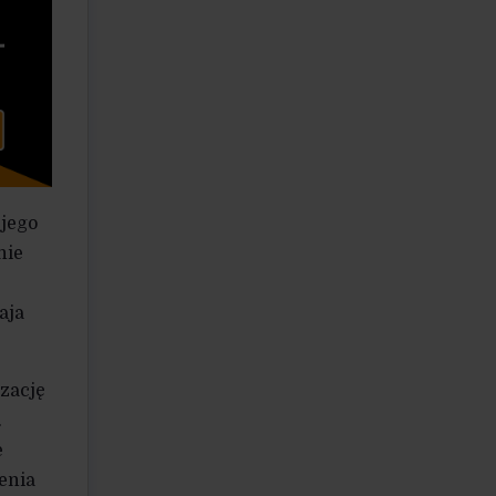
 jego
nie
aja
izację
.
e
enia