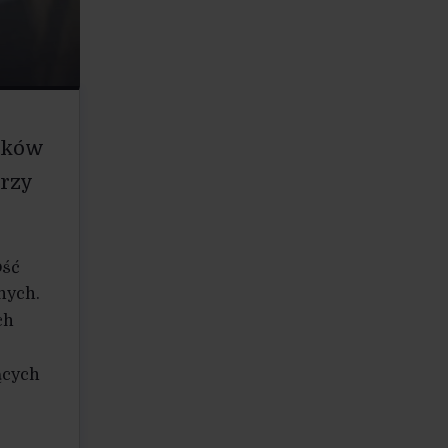
dków
przy
ość
nych.
ch
ących