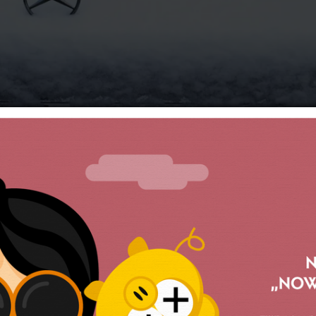
imowe obowiązkowe?
ala mają dość nieprzygotowanych turystów,
ąc na niewłaściwych oponach – powodują zat