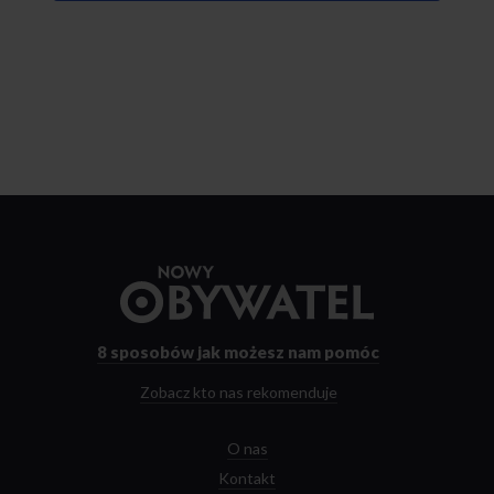
Przejdź
do
strony
głównej
8 sposobów
jak możesz nam pomóc
Zobacz kto nas rekomenduje
O nas
Kontakt