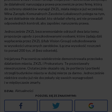
że działalność naruszająca prawa pracownicze przez firmę, którą
do ochrony obiektów wynajął ZKZL, miała miejsce już wcześniej.
Wina Zarządu Komunalnych Zasobów Lokalowych polega na tym,
że ani dokładnie nie zbadał, kto składał ofertę, ani nie prowadził
odpowiednich kontroli, aby zapobiec naruszeniu prawa.
Jednocześnie ZKZL bezceremonialnie odrzucił dwa lata temu
propozycje ugody z poszkodowanymi osobami, które żądają dziś
wypłacenia przez ZKZL (i/lub Vision Group) odszkodowania
w wysokości utraconych zarobków. Łączna wysokość roszczeń
to ponad 200 tys. zł (bez odsetek).
Inicjatywa Pracownicza wielokrotnie demonstrowała przeciwko
działaniom miasta, ZKZL i Prokuratury. Te pozostawały
niewzruszone. Ostatecznie okazało się, że portierzy i portierki
strzegli budynków miasta w dużej mierze za darmo. Jednocześnie
niektóre osoby już nie doczekały się swoich wynagrodzeń
i w międzyczasie zmarły.
Aktualności
DZIAŁ
PODZIEL SIĘ ZE ZNAJOMYMI
Facebook
Twitter
Google+