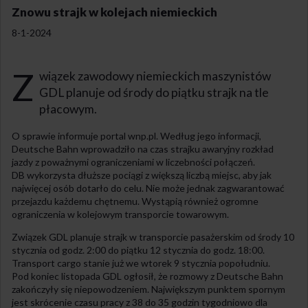
Znowu strajk w kolejach niemieckich
8-1-2024
Z
wiązek zawodowy niemieckich maszynistów
GDL planuje od środy do piątku strajk na tle
płacowym.
O sprawie informuje portal wnp.pl. Według jego informacji,
Deutsche Bahn wprowadziło na czas strajku awaryjny rozkład
jazdy z poważnymi ograniczeniami w liczebności połączeń.
DB wykorzysta dłuższe pociągi z większą liczbą miejsc, aby jak
najwięcej osób dotarło do celu. Nie może jednak zagwarantować
przejazdu każdemu chętnemu. Wystąpią również ogromne
ograniczenia w kolejowym transporcie towarowym.
Związek GDL planuje strajk w transporcie pasażerskim od środy 10
stycznia od godz. 2:00 do piątku 12 stycznia do godz. 18:00.
Transport cargo stanie już we wtorek 9 stycznia popołudniu.
Pod koniec listopada GDL ogłosił, że rozmowy z Deutsche Bahn
zakończyły się niepowodzeniem. Największym punktem spornym
jest skrócenie czasu pracy z 38 do 35 godzin tygodniowo dla