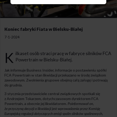
Koniec fabryki Fiata w Bielsku-Białej
7-1-2024
K
ilkaset osób straci pracę w fabryce silników FCA
Powertrain w Bielsku-Białej.
Jak informuje Business Insider, informacje o postawieniu spółki
FCA Powertrain w stan likwidacji przekazano w środę związkom
zawodowym. Zwolnienia grupowe obejmą całą załogę i potrwają
do grudnia.
3 stycznia przedstawiciele central związkowych spotkali się
z Andrzejem Tokarzem, dotychczasowym dyrektorem FCA
Powertrain, a obecnie jej likwidatorem.
Poinformował on,
że przyczyną decyzji o likwidacji jest wprowadzenia przez Komisję
Europejską regulacji dotyczących emisji spalin silników spalinowych,