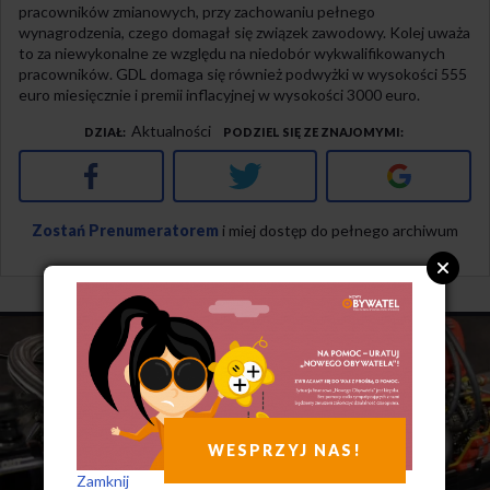
pracowników zmianowych, przy zachowaniu pełnego
wynagrodzenia, czego domagał się związek zawodowy. Kolej uważa
to za niewykonalne ze względu na niedobór wykwalifikowanych
pracowników. GDL domaga się również podwyżki w wysokości 555
euro miesięcznie i premii inflacyjnej w wysokości 3000 euro.
Aktualności
DZIAŁ
PODZIEL SIĘ ZE ZNAJOMYMI
Facebook
Twitter
Google+
Zostań Prenumeratorem
i miej dostęp do pełnego archiwum
WESPRZYJ NAS!
Zamknij