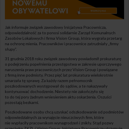
Jak informuje związek zawodowy Inicjatywa Pracownicza,
odpowiedzialność za to ponosi solidarnie Zarząd Komunalnych
Zasobów Lokalowych i firma Vision Group, która wygrała przetarg
na ochronę mienia. Pracowników i pracownice zatrudniały „firmy
słupy”.
31 grudnia 2018 roku związek zawodowy powiadomił prokuraturę
o podejrzeniu popełnienia przestępstwa w zakresie uporczywego
naruszenia praw pracowniczych przez Vision Group i powiązane
z firmą inne podmioty. Przez pięć lat prokuratura wielokrotnie
umarzała tę sprawę. Za każdy razem pełnomocnik
poszkodowanych występował do sądów, a te nakazywały
kontynuować dochodzenie. Niestety nie zakończyło się
to do tej pory żadnym wniesieniem aktu oskarżenia. Oszuści
pozostają bezkarni.
Poszkodowane osoby chcą uzyskać odszkodowanie od podmiotów
odpowiedzialnych za wynajęcie nieuczciwych firm, które
nie wypłaciły pracownikom wynagrodzeń i znikły. Stąd pozwy
przeciwko ZKZL i Vision Group. Inicjatywa Pracownicza utrzymuje,