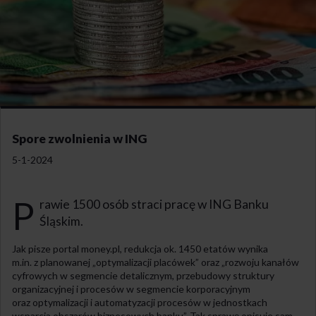
Spore zwolnienia w ING
5-1-2024
P
rawie 1500 osób straci pracę w ING Banku
Śląskim.
Jak pisze portal money.pl, redukcja ok. 1450 etatów wynika
m.in. z planowanej „optymalizacji placówek” oraz „rozwoju kanałów
cyfrowych w segmencie detalicznym, przebudowy struktury
organizacyjnej i procesów w segmencie korporacyjnym
oraz optymalizacji i automatyzacji procesów w jednostkach
wsparcia obszarów biznesowych banku”. Tak sprawę opisuje sam