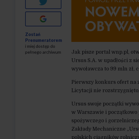
Twitter
Google+
Zostań
Prenumeratorem
i miej dostęp do
pełnego archiwum
Jak pisze portal wnp.pl, o
Ursus S.A. w upadłości z 
wywoławcza to 99 mln zł, cz
Pierwszy konkurs ofert na
Licytacji nie rozstrzygnięt
Ursus swoje początki wywod
w Warszawie i początkowo 
spożywczego i gorzelniczeg
Zakłady Mechaniczne „Ursus
polskich ciągników rolnic