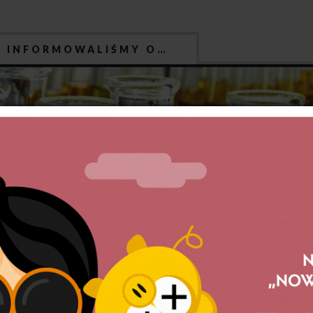
J INFORMOWALIŚMY O…