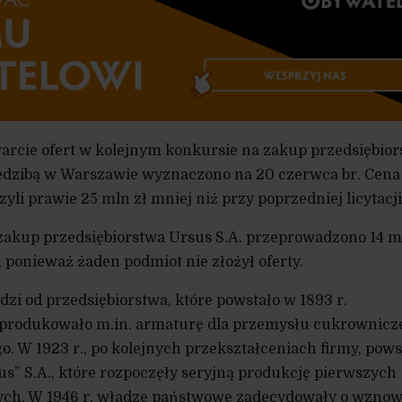
twarcie ofert w kolejnym konkursie na zakup przedsiębio
siedzibą w Warszawie wyznaczono na 20 czerwca br. Cena
yli prawie 25 mln zł mniej niż przy poprzedniej licytacji
 zakup przedsiębiorstwa Ursus S.A. przeprowadzono 14 m
o, ponieważ żaden podmiot nie złożył oferty.
zi od przedsiębiorstwa, które powstało w 1893 r.
produkowało m.in. armaturę dla przemysłu cukrownicz
o. W 1923 r., po kolejnych przekształceniach firmy, pows
” S.A., które rozpoczęły seryjną produkcję pierwszych
zych. W 1946 r. władze państwowe zadecydowały o wznow