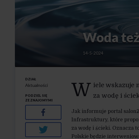
Woda też
14-5-2024
DZIAŁ
W
iele wskazuje n
Aktualności
za wodę i ściek
PODZIEL SIĘ
ZE ZNAJOMYMI
Facebook
Jak informuje portal salon
Infrastruktury, które propo
za wodę i ścieki. Oznacza
Twitter
Polskie będzie interweniow