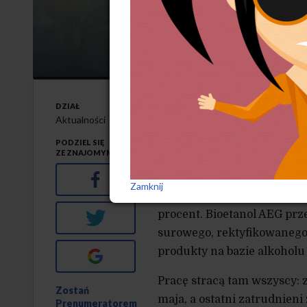
Znowu li
14-5-2024
DZIAŁ
W
Chełmży zakoń
Aktualności
która istnieje 
PODZIEL SIĘ
ZE ZNAJOMYMI
Facebook
Jak informuje portal salon2
Zamknij
ale nie wytrzymała znaczne
procent. Bioetanol AEG prz
Twitter
surowego, rektyfikowanego
produkty na bazie alkoholu
Google+
Pracę stracą tam wszyscy: 
Zostań
maja, a ostatni zatrudnien
Prenumeratorem