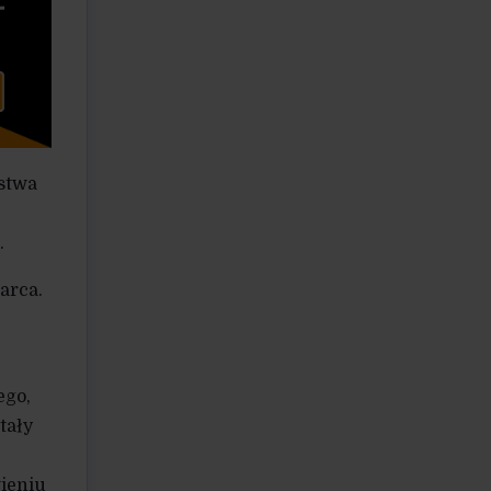
rstwa
.
arca.
ego,
tały
ieniu