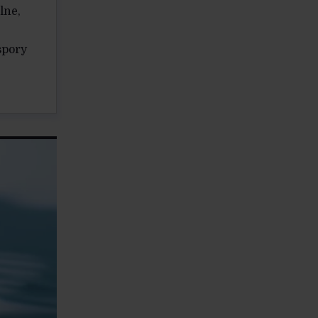
lne,
spory