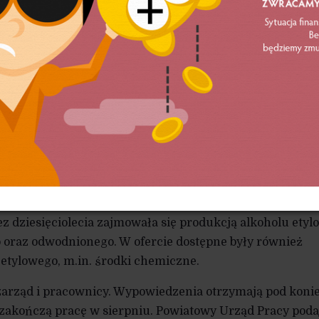
kwidacja
czy działalność firma Bioetanol AEG,
od 1947 roku.
4.pl, firma długo dobrze dawała sobie radę na rynku,
go wzrostu cen surowców, który w krótki czasie wyniós
ez dziesięciolecia zajmowała się produkcją alkoholu etyl
 oraz odwodnionego. W ofercie dostępne były również
 etylowego, m.in. środki chemiczne.
zarząd i pracownicy. Wypowiedzenia otrzymają pod koni
i zakończą pracę w sierpniu. Powiatowy Urząd Pracy poda