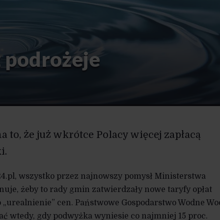
 podrożeje
a to, że już wkrótce Polacy więcej zapłacą
i.
24.pl, wszystko przez najnowszy pomysł Ministerstwa
nuje, żeby to rady gmin zatwierdzały nowe taryfy opłat
 to „urealnienie” cen. Państwowe Gospodarstwo Wodne Wo
ać wtedy, gdy podwyżka wyniesie co najmniej 15 proc.