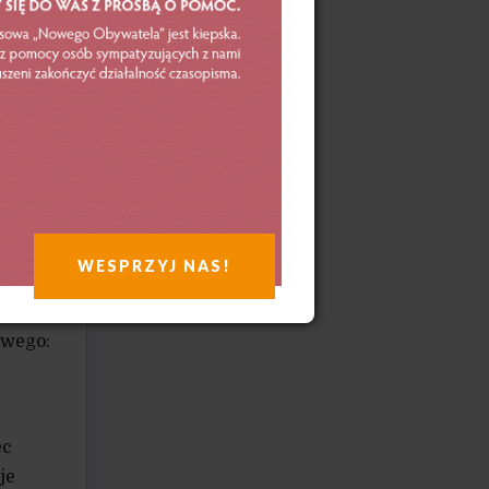
WESPRZYJ NAS!
ł 400
owego:
ec
je