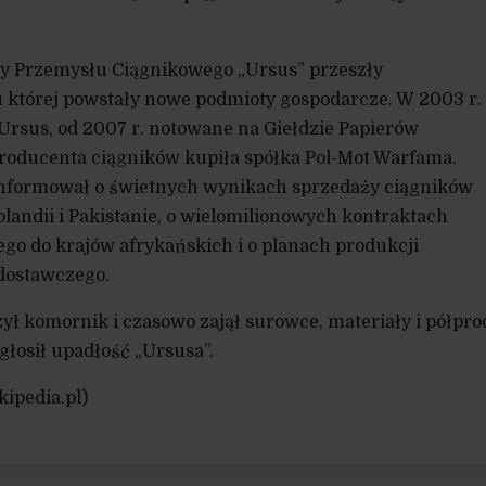
y Przemysłu Ciągnikowego „Ursus” przeszły
 której powstały nowe podmioty gospodarcze. W 2003 r.
Ursus, od 2007 r. notowane na Giełdzie Papierów
producenta ciągników kupiła spółka Pol-Mot Warfama.
informował o świetnych wynikach sprzedaży ciągników
olandii i Pakistanie, o wielomilionowych kontraktach
ego do krajów afrykańskich i o planach produkcji
dostawczego.
zył komornik i czasowo zajął surowce, materiały i półpro
głosił upadłość „Ursusa”.
kipedia.pl)