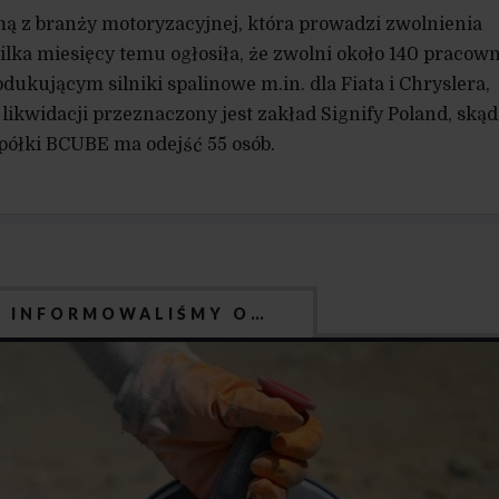
irmą z branży motoryzacyjnej, która prowadzi zwolnienia
ilka miesięcy temu ogłosiła, że zwolni około 140 pracow
ukującym silniki spalinowe m.in. dla Fiata i Chryslera,
 likwidacji przeznaczony jest zakład Signify Poland, skąd
 spółki BCUBE ma odejść 55 osób.
J INFORMOWALIŚMY O…