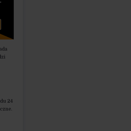
iada
dzi
adu 24
czne.