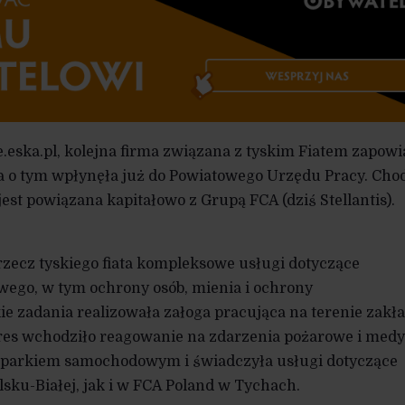
e.eska.pl, kolejna firma związana z tyskim Fiatem zapow
a o tym wpłynęła już do Powiatowego Urzędu Pracy. Cho
 jest powiązana kapitałowo z Grupą FCA (dziś Stellantis).
 rzecz tyskiego fiata kompleksowe usługi dotyczące
ego, w tym ochrony osób, mienia i ochrony
e zadania realizowała załoga pracująca na terenie zakł
kres wchodziło reagowanie na zdarzenia pożarowe i medy
 parkiem samochodowym i świadczyła usługi dotyczące
lsku-Białej, jak i w FCA Poland w Tychach.