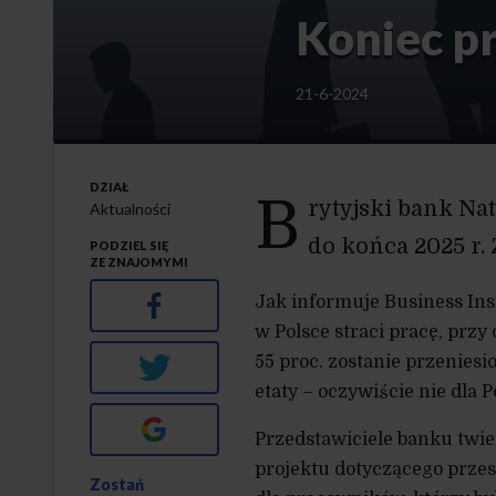
Koniec p
21-6-2024
DZIAŁ
B
rytyjski bank Na
Aktualności
do końca 2025 r
PODZIEL SIĘ
ZE ZNAJOMYMI
Facebook
Jak informuje Business Ins
w Polsce straci pracę, przy
55 proc. zostanie przenie
Twitter
etaty – oczywiście nie dla 
Google+
Przedstawiciele banku twie
projektu dotyczącego przes
Zostań