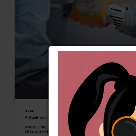
Źle się d
23-6-2024
DZIAŁ
S
padła średnia mie
Aktualności
w branżach uważ
PODZIEL SIĘ
ZE ZNAJOMYMI