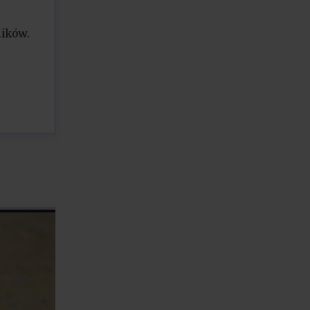
ników.