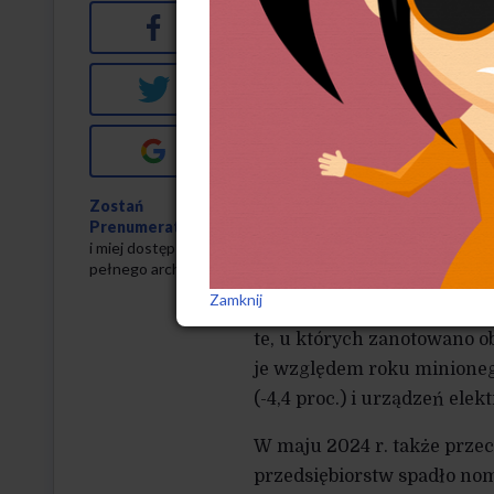
Facebook
Jak informuje portal Salon
z nich, że w maju 2024 r. p
proc. względem kwietnia 20
Twitter
ludzi mających pracę. Prze
2024 roku ukształtowało się
Google+
przed rokiem.
Zostań
Zmniejszenie etatów wynik
Prenumeratorem
i miej dostęp do
przemysłowym (-1,1 proc.), 
pełnego archiwum
wytwarzaniu i zaopatrywani
Zamknij
proc.), naprawie samochodów
te, u których zanotowano o
je względem roku minionego
(-4,4 proc.) i urządzeń elek
W maju 2024 r. także prze
przedsiębiorstw spadło nomi