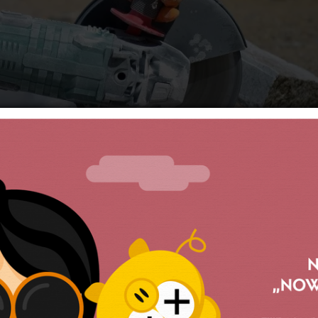
zieje na rynku pracy
sięczna pensja. Polacy nadal tracą pracę, na
anych dotąd za bezpieczne.