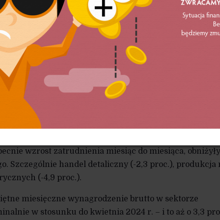
24.pl, Główny Urząd Statystyczny podał dane, z których 
rzeciętne zatrudnienie w sektorze przedsiębiorstw spadło
24 r. A już kwiecień był miesiącem, w którym spadała li
ciętne zatrudnienie w sektorze przedsiębiorstw w kwiet
 na poziomie 6499,4 tys. i było o 0,4 proc. mniejsze niż
a głównie ze zmniejszenia zatrudnienia w przetwórstwi
administrowaniu i działalność wspierającej (-2,5 proc.),
u w energię elektryczną (-3,2 proc.), budownictwie (-0,
 (-0,2 proc.). Te branże notowały najgorsze dane, ale t
becnie wzrost zatrudnienia miesiąc do miesiąca, obniżył
. Szczególnie handel detaliczny (-2,3 proc.), produkcja 
trycznych (-4,9 proc.).
ciętne miesięczne wynagrodzenie brutto w sektorze
nalnie w stosunku do kwietnia 2024 r. – i to aż o 3,3 pro