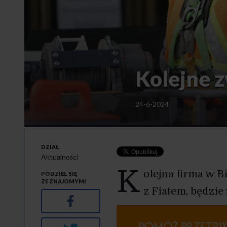
Kolejne 
24-6-2024
DZIAŁ
Aktualności
K
olejna firma w B
PODZIEL SIĘ
ZE ZNAJOMYMI
z Fiatem, będzi
Facebook