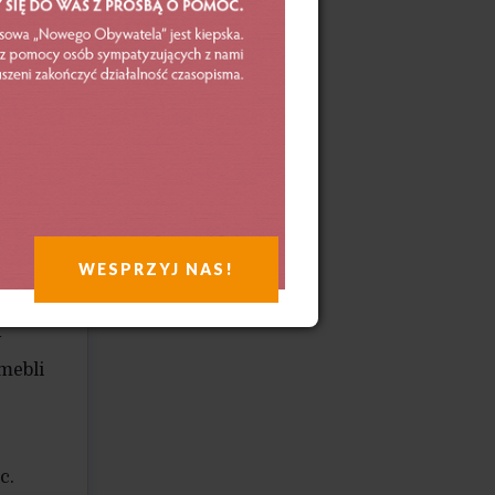
wynika
 o 0,2
czba
niu
e
WESPRZYJ NAS!
8
akże
y
mebli
c.