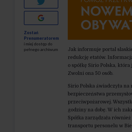
Twitter
Google+
Zostań
Prenumeratorem
i miej dostęp do
pełnego archiwum
Jak informuje portal slaski
redukcję etatów. Informacj
o spółkę Sirio Polska, która
Zwolni ona 50 osób.
Sirio Polska świadczyła na
bezpieczeństwa przemysłow
przeciwpożarowej. Wszystki
godziny na dobę. W ich za
Spółka zarządzała również
transportu personelu w Bie