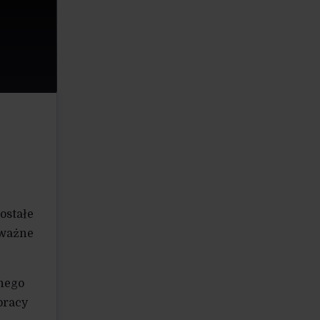
ostałe
oważne
tnego
pracy