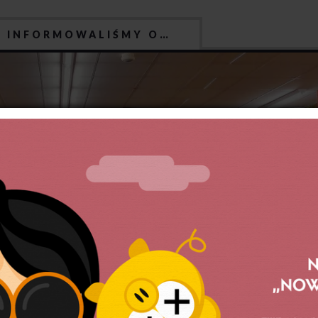
J INFORMOWALIŚMY O…
rzeciw pracownikom