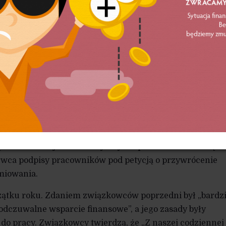
ła zasady premiowania pracowników
dla nich.
omości Handlowe, sieć handlowa Biedronka zmieniła zas
ników. Zdaniem związkowców z „Solidarności” działają
premiowania jest niekorzystny dla pracowników. Związe
rwca podpisy pracowników pod petycją o przywrócenie
miowania.
zątku roku. Zdaniem związkowców poprzedni był „bardzi
 odczuwalne wsparcie finansowe”, a jego zasady były
do pracy. Związkowcy twierdzą, że „Z naszej codziennej