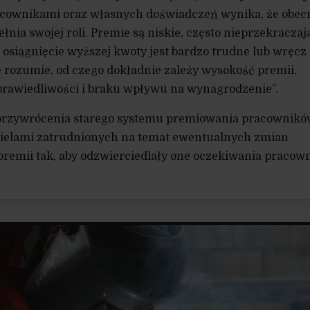
acownikami oraz własnych doświadczeń wynika, że obec
nia swojej roli. Premie są niskie, często nieprzekraczaj
a osiągnięcie wyższej kwoty jest bardzo trudne lub wręcz
e rozumie, od czego dokładnie zależy wysokość premii,
prawiedliwości i braku wpływu na wynagrodzenie”.
przywrócenia starego systemu premiowania pracownik
ielami zatrudnionych na temat ewentualnych zmian
remii tak, aby odzwierciedlały one oczekiwania pracow