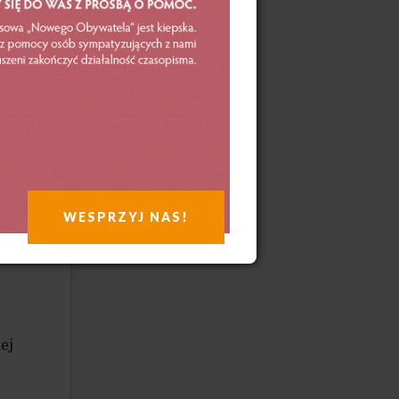
ady
WESPRZYJ NAS!
cej
k
ej