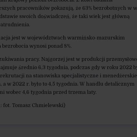
rszych pracowników pokazują, że 63% bezrobotnych w 
dstawie swoich doświadczeń, że taki wiek jest główną
atrudnienia.
tuacja jest w województwach warmińsko-mazurskim
a bezrobocia wynosi ponad 8%.
zukiwania pracy. Najgorzej jest w produkcji przemysłowe
ajmuje średnio 6,3 tygodnia, podczas gdy w roku 2022 b
s rekrutacji na stanowiska specjalistyczne i menedżerskie
, a w 2022 r. było to 4,5 tygodnia. W handlu detalicznym
ni wobec 4,6 tygodnia przed trzema laty.
: fot. Tomasz Chmielewski)