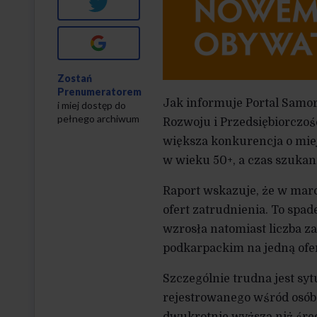
Twitter
Google+
Zostań
Prenumeratorem
Jak informuje Portal Samor
i miej dostęp do
pełnego archiwum
Rozwoju i Przedsiębiorczoś
większa konkurencja o mie
w wieku 50+, a czas szukan
Raport wskazuje, że w mar
ofert zatrudnienia. To spade
wzrosła natomiast liczba 
podkarpackim na jedną ofer
Szczególnie trudna jest sy
rejestrowanego wśród osób p
dwukrotnie wyższa niż śred