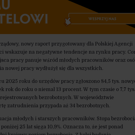
ządowy, nowy raport przygotowany dla Polskiej Agencji
ci wskazuje na negatywne tendencje na rynku pracy. Co
jsca pracy panuje wśród młodych pracowników oraz osó
ia nowej pracy wydłużył się dla wszystkich.
cu 2025 roku do urzędów pracy zgłoszono 84,5 tys. now
k rok do roku o niemal 13 procent. W tym czasie o 7,7 tys
zarejestrowanych bezrobotnych. W województwie
tę zatrudnienia przypada aż 34 bezrobotnych.
tuacja młodych i starszych pracowników. Stopa bezroboci
oniżej 25 lat sięga 10,9%. Oznacza to, że jest ponad
ni krajowy poziom bezrobocia. Z kolei badania