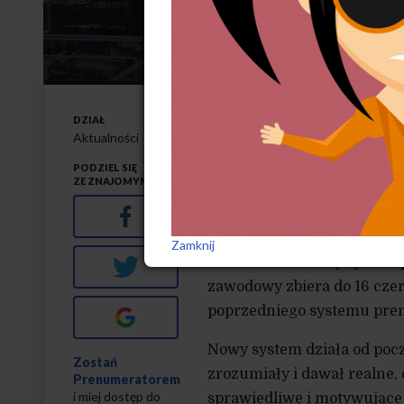
18-5-2025
DZIAŁ
B
iedronka zmieni
Aktualności
na niekorzystne 
PODZIEL SIĘ
ZE ZNAJOMYMI
Facebook
Jak informuje portal Wiad
premiowania swoich pracow
Zamknij
w Biedronce, nowy system 
Twitter
zawodowy zbiera do 16 cze
poprzedniego systemu pre
Google+
Nowy system działa od poc
Zostań
zrozumiały i dawał realne,
Prenumeratorem
i miej dostęp do
sprawiedliwe i motywujące 