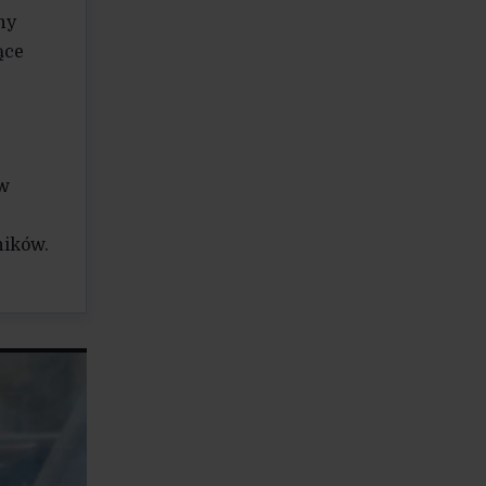
ny
ące
ów
ników.