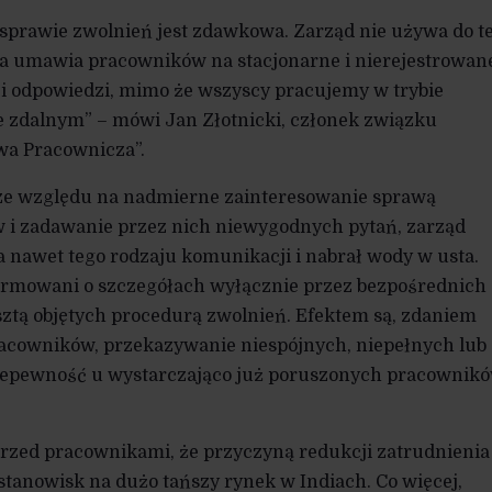
sprawie zwolnień jest zdawkowa. Zarząd nie używa do t
, a umawia pracowników na stacjonarne i nierejestrowan
 i odpowiedzi, mimo że wszyscy pracujemy w trybie
 zdalnym” – mówi Jan Złotnicki, członek związku
wa Pracownicza”.
j ze względu na nadmierne zainteresowanie sprawą
i zadawanie przez nich niewygodnych pytań, zarząd
nawet tego rodzaju komunikacji i nabrał wody w usta.
ormowani o szczegółach wyłącznie przez bezpośrednich
ztą objętych procedurą zwolnień. Efektem są, zdaniem
racowników, przekazywanie niespójnych, niepełnych lub
niepewność u wystarczająco już poruszonych pracownikó
przed pracownikami, że przyczyną redukcji zatrudnienia
 stanowisk na dużo tańszy rynek w Indiach. Co więcej,