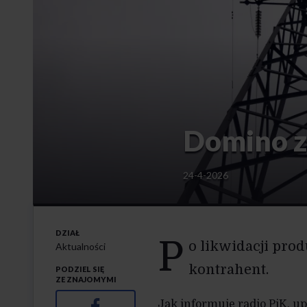
Domino z
24-4-2026
DZIAŁ
P
o likwidacji pro
Aktualności
kontrahent.
PODZIEL SIĘ
ZE ZNAJOMYMI
Facebook
Jak informuje radio PiK, u