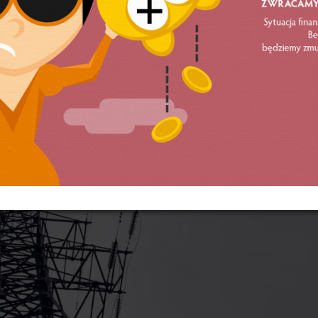
acodawca ani razu nie powiadomił związku o zamiarze
ownikiem, ani nie umożliwił przeprowadzenia wymagan
olnień.
https://ozzip.pl/
J INFORMOWALIŚMY O…