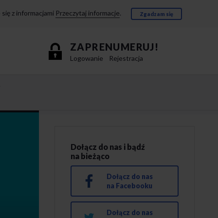
się z informacjami
Przeczytaj informacje
.
Zgadzam się
ZAPRENUMERUJ!
Logowanie
Rejestracja
e
Dołącz do nas i bądź
na bieżąco
Dołącz do nas
na Facebooku
Dołącz do nas