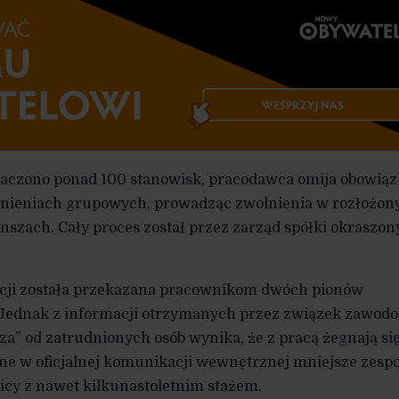
naczono ponad 100 stanowisk, pracodawca omija obowiąz
lnieniach grupowych, prowadząc zwolnienia w rozłożon
anszach. Cały proces został przez zarząd spółki okraszon
acji została przekazana pracownikom dwóch pionów
Jednak z informacji otrzymanych przez związek zawod
a” od zatrudnionych osób wynika, że z pracą żegnają si
ne w oficjalnej komunikacji wewnętrznej mniejsze zesp
icy z nawet kilkunastoletnim stażem.