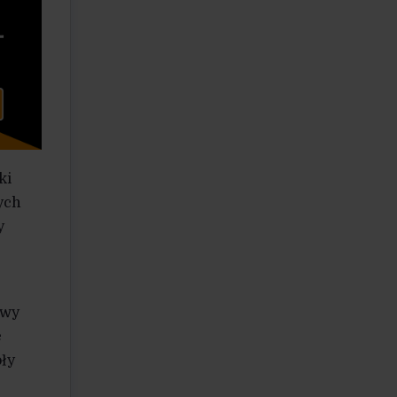
ki
ych
y
owy
ę
oły