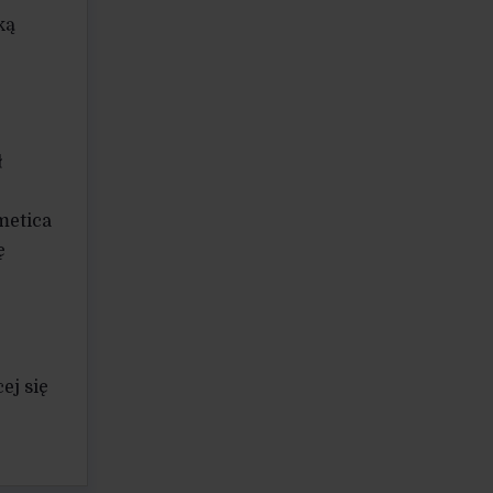
ką
ł
metica
ę
ej się