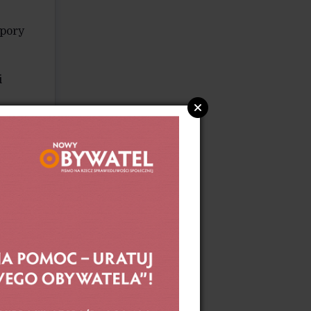
 pory
i
nia
y
li
gu