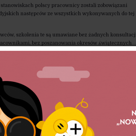
a stanowiskach polscy pracownicy zostali zobowiązani
ndyjskich następców ze wszystkich wykonywanych do tej
wców, szkolenia te są umawiane bez żadnych konsultacj
racownikami, bez poszanowania okresów świątecznych
a odchodzącym pracownikom jakiegokolwiek przygotowa
ch. Zarząd oczekuje, że osoby, które nigdy nie aplikował
mają z dnia na dzień przeobrazić się ze specjalistów
h w nauczycieli z językiem obcym. Wszystko
ach pracy i bez najmniejszego nawet ograniczenia
nych obowiązków.
bardziej niepokojąca, że pracodawca od co najmniej roku
 do ustawowego obowiązku konsultowania zwolnień
, pomimo potwierdzenia takiego wymogu podczas kontro
. Według informacji przedstawicieli OZZ „IP” w przecią