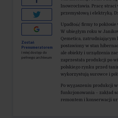
Inowrocławia. Pracę straci
przemysłową i elektryką. Dz
Twitter
Upadłość firmy to pokłosi
Google+
W ubiegłym roku w Janikow
Qemetica, zatrudniającym k
Zostań
postawiony w stan hibernac
Prenumeratorem
i miej dostęp do
ale obiekty i urządzenia z
pełnego archiwum
zaprzestała produkcji po 
polskiego rynku przed tani
wykorzystują surowce i pół
Po wygaszeniu produkcji w 
funkcjonowania – zakład so
remontem i konserwacji urz