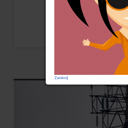
ostatniego półtora roku pr
rozwiązania umowy z prac
przez prawo konsultacji zw
Przedruk (ze skrótami) za:
WCZEŚNIE
Zamknij