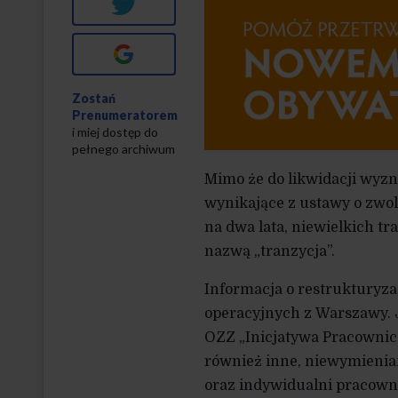
Twitter
Google+
Zostań
Prenumeratorem
i miej dostęp do
pełnego archiwum
Mimo że do likwidacji wyz
wynikające z ustawy o zwo
na dwa lata, niewielkich tr
nazwą „tranzycja”.
Informacja o restrukturyz
operacyjnych z Warszawy. 
OZZ „Inicjatywa Pracownicz
również inne, niewymienia
oraz indywidualni pracown