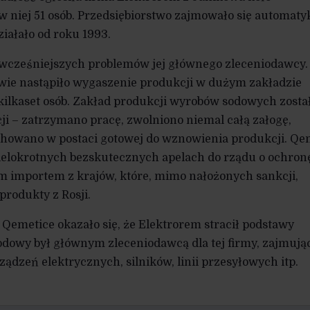
 w niej 51 osób. Przedsiębiorstwo zajmowało się automaty
iałało od roku 1993.
e wcześniejszych problemów jej głównego zleceniodawcy.
ie nastąpiło wygaszenie produkcji w dużym zakładzie
ilkaset osób. Zakład produkcji wyrobów sodowych zosta
ji – zatrzymano pracę, zwolniono niemal całą załogę,
achowano w postaci gotowej do wznowienia produkcji. Qe
wielokrotnych bezskutecznych apelach do rządu o ochron
m importem z krajów, które, mimo nałożonych sankcji,
produkty z Rosji.
Qemetice okazało się, że Elektrorem stracił podstawy
dowy był głównym zleceniodawcą dla tej firmy, zajmując
ądzeń elektrycznych, silników, linii przesyłowych itp.