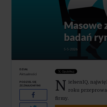
Masowe z
badań r
5-5-2026
DZIAŁ
Aktualności
N
ielsenIQ, najwi
PODZIEL SIĘ
ZE ZNAJOMYMI
roku przeprowa
Facebook
firmy.