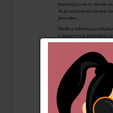
pozostający na tę chwilę n
do przeszkolenia swoich i
procedur.
Według informacji związko
z mającymi je prowadzić p
w Polsce i bez zapewnieni
czy materiałów szkoleniowy
na stanowiska szkoleniowe, 
w dziedzinie analizy danyc
to w standardowych godzin
dotychczasowych, regular
Sytuacja w firmie jest tym 
zaprzestał stosowania się
pracowników ze związkami
Państwowej Inspekcji Pracy