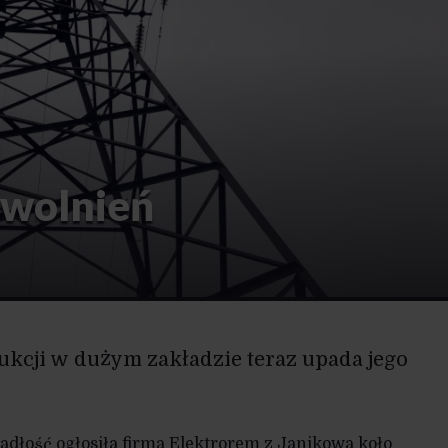
wolnień
dukcji w dużym zakładzie teraz upada jego
padłość ogłosiła firma Elektrorem z Janikowa koło