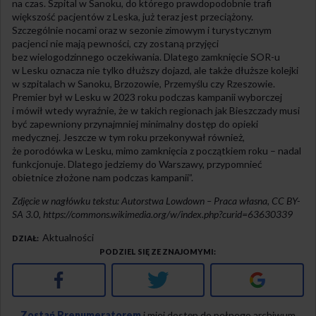
na czas. Szpital w Sanoku, do którego prawdopodobnie trafi
większość pacjentów z Leska, już teraz jest przeciążony.
Szczególnie nocami oraz w sezonie zimowym i turystycznym
pacjenci nie mają pewności, czy zostaną przyjęci
bez wielogodzinnego oczekiwania. Dlatego zamknięcie SOR-u
w Lesku oznacza nie tylko dłuższy dojazd, ale także dłuższe kolejki
w szpitalach w Sanoku, Brzozowie, Przemyślu czy Rzeszowie.
Premier był w Lesku w 2023 roku podczas kampanii wyborczej
i mówił wtedy wyraźnie, że w takich regionach jak Bieszczady musi
być zapewniony przynajmniej minimalny dostęp do opieki
medycznej. Jeszcze w tym roku przekonywał również,
że porodówka w Lesku, mimo zamknięcia z początkiem roku – nadal
funkcjonuje. Dlatego jedziemy do Warszawy, przypomnieć
obietnice złożone nam podczas kampanii”.
Zdjęcie w nagłówku tekstu: Autorstwa Lowdown – Praca własna, CC BY-
SA 3.0, https://commons.wikimedia.org/w/index.php?curid=63630339
Aktualności
DZIAŁ
PODZIEL SIĘ ZE ZNAJOMYMI
Facebook
Twitter
Google+
Zostań Prenumeratorem
i miej dostęp do pełnego archiwum