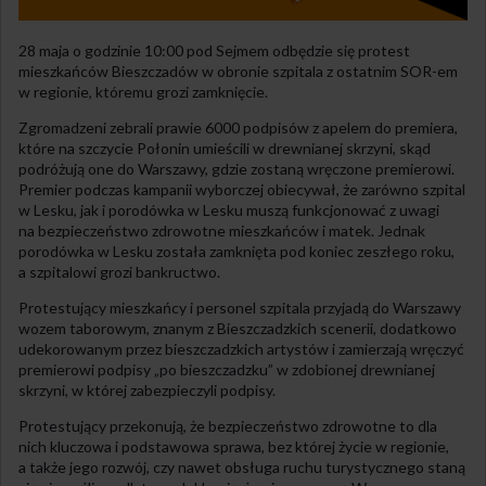
28 maja o godzinie 10:00 pod Sejmem odbędzie się protest
mieszkańców Bieszczadów w obronie szpitala z ostatnim SOR-em
w regionie, któremu grozi zamknięcie.
Zgromadzeni zebrali prawie 6000 podpisów z apelem do premiera,
które na szczycie Połonin umieścili w drewnianej skrzyni, skąd
podróżują one do Warszawy, gdzie zostaną wręczone premierowi.
Premier podczas kampanii wyborczej obiecywał, że zarówno szpital
w Lesku, jak i porodówka w Lesku muszą funkcjonować z uwagi
na bezpieczeństwo zdrowotne mieszkańców i matek. Jednak
porodówka w Lesku została zamknięta pod koniec zeszłego roku,
a szpitalowi grozi bankructwo.
Protestujący mieszkańcy i personel szpitala przyjadą do Warszawy
wozem taborowym, znanym z Bieszczadzkich scenerii, dodatkowo
udekorowanym przez bieszczadzkich artystów i zamierzają wręczyć
premierowi podpisy „po bieszczadzku” w zdobionej drewnianej
skrzyni, w której zabezpieczyli podpisy.
Protestujący przekonują, że bezpieczeństwo zdrowotne to dla
nich kluczowa i podstawowa sprawa, bez której życie w regionie,
a także jego rozwój, czy nawet obsługa ruchu turystycznego staną