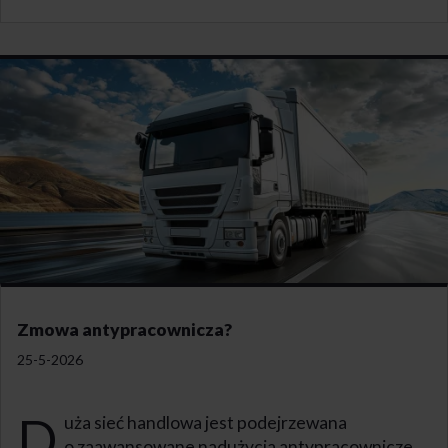
Zmowa antypracownicza?
25-5-2026
D
uża sieć handlowa jest podejrzewana
o zaawansowane nadużycia antypracownicze.