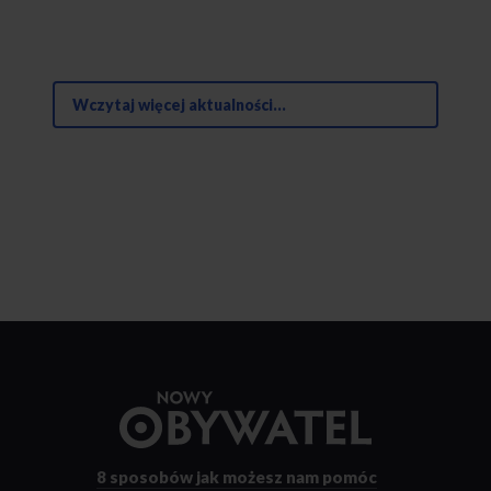
Wczytaj więcej aktualności...
Przejdź
do
strony
głównej
8 sposobów
jak możesz nam pomóc