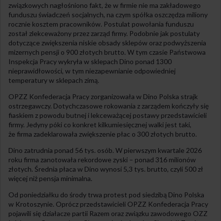
związkowych nagłośniono fakt, że w firmie nie ma zakładowego
funduszu świadczeń socjalnych, na czym spółka oszczędza miliony
rocznie kosztem pracowników. Postulat powołania funduszu
został zlekceważony przez zarząd firmy. Podobnie jak postulaty
dotyczące zwiększenia niskie obsady sklepów oraz podwyższenia
mizernych pensji o 900 złotych brutto. W tym czasie Państwowa
Inspekcja Pracy wykryła w sklepach Dino ponad 1300
nieprawidłowości, w tym niezapewnianie odpowiedniej
temperatury w sklepach zimą.
OPZZ Konfederacja Pracy zorganizowała w Dino Polska strajk
ostrzegawczy. Dotychczasowe rokowania z zarządem kończyły się
fiaskiem z powodu butnej i lekceważącej postawy przedstawicieli
firmy. Jedyny póki co konkret kilkumiesięcznej walki jest taki,
że firma zadeklarowała zwiększenie płac o 300 złotych brutto.
Dino zatrudnia ponad 56 tys. osób. W pierwszym kwartale 2026
roku firma zanotowała rekordowe zyski – ponad 316 milionów
złotych. Średnia płaca w Dino wynosi 5,3 tys. brutto, czyli 500 zł
więcej niż pensja minimalna.
Od poniedziałku do środy trwa protest pod siedzibą Dino Polska
w Krotoszynie. Oprócz przedstawicieli OPZZ Konfederacja Pracy
pojawili się działacze partii Razem oraz związku zawodowego OZZ