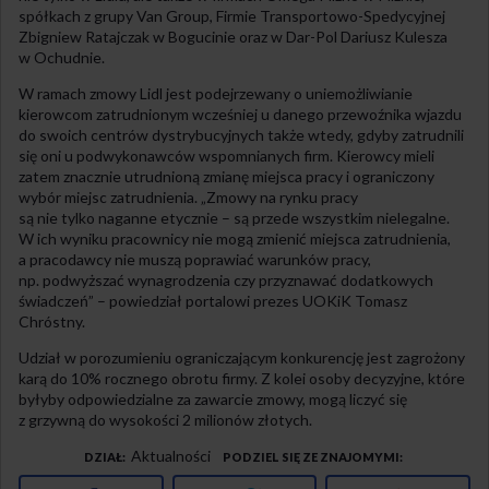
spółkach z grupy Van Group, Firmie Transportowo-Spedycyjnej
Zbigniew Ratajczak w Bogucinie oraz w Dar-Pol Dariusz Kulesza
w Ochudnie.
W ramach zmowy Lidl jest podejrzewany o uniemożliwianie
kierowcom zatrudnionym wcześniej u danego przewoźnika wjazdu
do swoich centrów dystrybucyjnych także wtedy, gdyby zatrudnili
się oni u podwykonawców wspomnianych firm. Kierowcy mieli
zatem znacznie utrudnioną zmianę miejsca pracy i ograniczony
wybór miejsc zatrudnienia. „Zmowy na rynku pracy
są nie tylko naganne etycznie – są przede wszystkim nielegalne.
W ich wyniku pracownicy nie mogą zmienić miejsca zatrudnienia,
a pracodawcy nie muszą poprawiać warunków pracy,
np. podwyższać wynagrodzenia czy przyznawać dodatkowych
świadczeń” – powiedział portalowi prezes UOKiK Tomasz
Chróstny.
Udział w porozumieniu ograniczającym konkurencję jest zagrożony
karą do 10% rocznego obrotu firmy. Z kolei osoby decyzyjne, które
byłyby odpowiedzialne za zawarcie zmowy, mogą liczyć się
z grzywną do wysokości 2 milionów złotych.
Aktualności
DZIAŁ
PODZIEL SIĘ ZE ZNAJOMYMI