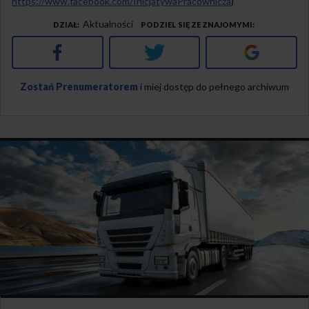
https://www.facebook.com/InicjatywaPracownicza
)
Aktualności
DZIAŁ
PODZIEL SIĘ ZE ZNAJOMYMI
Facebook
Twitter
Google+
Zostań Prenumeratorem
i miej dostęp do pełnego archiwum