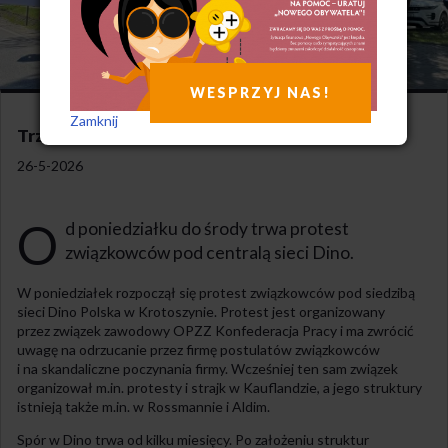
WESPRZYJ NAS!
Zamknij
Trzy dni protestu
26-5-2026
O
d poniedziałku do środy trwa protest
związkowców pod centralą sieci Dino.
W poniedziałek rozpoczął się protest związkowców pod siedzibą
sieci Dino Polska w Krotoszynie. Protest jest organizowany
przez związek zawodowy OPZZ Konfederacja Pracy i ma zwrócić
uwagę na odrzucanie przez firmę postulatów związkowców
i na skandaliczne poczynania firmy. Wcześniej ten sam związek
organizował m.in. protesty i strajk w Kauflandzie, a jego struktury
istnieją także m.in. w Rossmannie i Aldim.
Spór w Dino trwa od kilku miesięcy. Po założeniu struktur