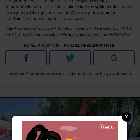
medycznej. Jeszcze w tym roku przekonywał również,
że porodówka w Lesku, mimo zamknięcia z początkiem roku – nadal
funkcjonuje. Dlatego jedziemy do Warszawy, przypomnieć
obietnice złożone nam podczas kampanii”.
Zdjęcie w nagłówku tekstu: Autorstwa Lowdown – Praca własna, CC BY-
SA 3.0, https://commons.wikimedia.org/w/index.php?curid=63630339
Aktualności
DZIAŁ
PODZIEL SIĘ ZE ZNAJOMYMI
Facebook
Twitter
Google+
Zostań Prenumeratorem
i miej dostęp do pełnego archiwum