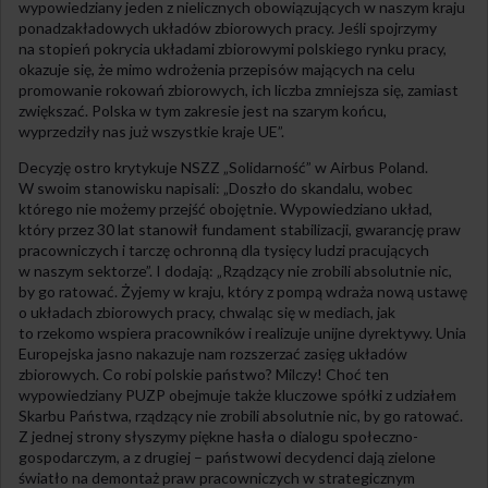
wypowiedziany jeden z nielicznych obowiązujących w naszym kraju
ponadzakładowych układów zbiorowych pracy. Jeśli spojrzymy
na stopień pokrycia układami zbiorowymi polskiego rynku pracy,
okazuje się, że mimo wdrożenia przepisów mających na celu
promowanie rokowań zbiorowych, ich liczba zmniejsza się, zamiast
zwiększać. Polska w tym zakresie jest na szarym końcu,
wyprzedziły nas już wszystkie kraje UE”.
Decyzję ostro krytykuje NSZZ „Solidarność” w Airbus Poland.
W swoim stanowisku napisali: „Doszło do skandalu, wobec
którego nie możemy przejść obojętnie. Wypowiedziano układ,
który przez 30 lat stanowił fundament stabilizacji, gwarancję praw
pracowniczych i tarczę ochronną dla tysięcy ludzi pracujących
w naszym sektorze”. I dodają: „Rządzący nie zrobili absolutnie nic,
by go ratować. Żyjemy w kraju, który z pompą wdraża nową ustawę
o układach zbiorowych pracy, chwaląc się w mediach, jak
to rzekomo wspiera pracowników i realizuje unijne dyrektywy. Unia
Europejska jasno nakazuje nam rozszerzać zasięg układów
zbiorowych. Co robi polskie państwo? Milczy! Choć ten
wypowiedziany PUZP obejmuje także kluczowe spółki z udziałem
Skarbu Państwa, rządzący nie zrobili absolutnie nic, by go ratować.
Z jednej strony słyszymy piękne hasła o dialogu społeczno-
gospodarczym, a z drugiej – państwowi decydenci dają zielone
światło na demontaż praw pracowniczych w strategicznym