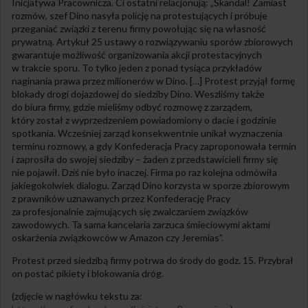
Inicjatywa Pracownicza. Ci ostatni relacjonują: „Skandal! Zamiast
rozmów, szef Dino nasyła policję na protestujących i próbuje
przeganiać związki z terenu firmy powołując się na własność
prywatną. Artykuł 25 ustawy o rozwiązywaniu sporów zbiorowych
gwarantuje możliwość organizowania akcji protestacyjnych
w trakcie sporu. To tylko jeden z ponad tysiąca przykładów
naginania prawa przez milionerów w Dino. […] Protest przyjął formę
blokady drogi dojazdowej do siedziby Dino. Weszliśmy także
do biura firmy, gdzie mieliśmy odbyć rozmowę z zarządem,
który został z wyprzedzeniem powiadomiony o dacie i godzinie
spotkania. Wcześniej zarząd konsekwentnie unikał wyznaczenia
terminu rozmowy, a gdy Konfederacja Pracy zaproponowała termin
i zaprosiła do swojej siedziby – żaden z przedstawicieli firmy się
nie pojawił. Dziś nie było inaczej. Firma po raz kolejna odmówiła
jakiegokolwiek dialogu. Zarząd Dino korzysta w sporze zbiorowym
z prawników uznawanych przez Konfederację Pracy
za profesjonalnie zajmujących się zwalczaniem związków
zawodowych. Ta sama kancelaria zarzuca śmieciowymi aktami
oskarżenia związkowców w Amazon czy Jeremias”.
Protest przed siedzibą firmy potrwa do środy do godz. 15. Przybrał
on postać pikiety i blokowania dróg.
(zdjęcie w nagłówku tekstu za: