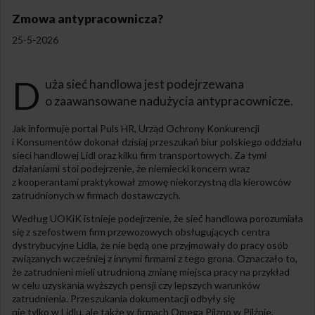
Zmowa antypracownicza?
25-5-2026
D
uża sieć handlowa jest podejrzewana
o zaawansowane nadużycia antypracownicze.
Jak informuje portal Puls HR, Urząd Ochrony Konkurencji
i Konsumentów dokonał dzisiaj przeszukań biur polskiego oddziału
sieci handlowej Lidl oraz kilku firm transportowych. Za tymi
działaniami stoi podejrzenie, że niemiecki koncern wraz
z kooperantami praktykował zmowę niekorzystną dla kierowców
zatrudnionych w firmach dostawczych.
Według UOKiK istnieje podejrzenie, że sieć handlowa porozumiała
się z szefostwem firm przewozowych obsługujących centra
dystrybucyjne Lidla, że nie będą one przyjmowały do pracy osób
związanych wcześniej z innymi firmami z tego grona. Oznaczało to,
że zatrudnieni mieli utrudnioną zmianę miejsca pracy na przykład
w celu uzyskania wyższych pensji czy lepszych warunków
zatrudnienia. Przeszukania dokumentacji odbyły się
nie tylko w Lidlu, ale także w firmach Omega Pilzno w Pilźnie,