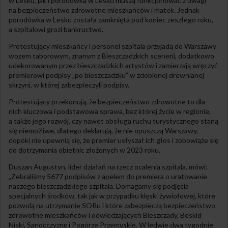
w Lesku, jak i porodówka w Lesku muszą funkcjonować z uwagi
na bezpieczeństwo zdrowotne mieszkańców i matek. Jednak
porodówka w Lesku została zamknięta pod koniec zeszłego roku,
a szpitalowi grozi bankructwo.
Protestujący mieszkańcy i personel szpitala przyjadą do Warszawy
wozem taborowym, znanym z Bieszczadzkich scenerii, dodatkowo
udekorowanym przez bieszczadzkich artystów i zamierzają wręczyć
premierowi podpisy „po bieszczadzku” w zdobionej drewnianej
skrzyni, w której zabezpieczyli podpisy.
Protestujący przekonują, że bezpieczeństwo zdrowotne to dla
nich kluczowa i podstawowa sprawa, bez której życie w regionie,
a także jego rozwój, czy nawet obsługa ruchu turystycznego staną
się niemożliwe, dlatego deklarują, że nie opuszczą Warszawy,
dopóki nie upewnią się, że premier usłyszał ich głos i zobowiąże się
do dotrzymania obietnic złożonych w 2023 roku.
Duszan Augustyn, lider działań na rzecz ocalenia szpitala, mówi:
„Zebraliśmy 5677 podpisów z apelem do premiera o uratowanie
naszego bieszczadzkiego szpitala. Domagamy się podjęcia
specjalnych środków, tak jak w przypadku klęski żywiołowej, które
pozwolą na utrzymanie SORu i które zabezpieczą bezpieczeństwo
zdrowotne mieszkańców i odwiedzających Bieszczady, Beskid
Niski, Sanocczyznę i Pogórze Przemyskie. W ledwie dwa tygodnie