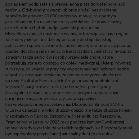
pod apelem podpisała się prawie jedna piąta dorosłej populacji
regionu. Gdybyśmy prowadzili zbiórkę dłużej, bez problemu
zebralibyśmy nawet 20 000 podpisów, mówię, to z pełnym
przekonaniem, bo na własne oczy widziałem, że prawie każdy
przechodzień chętnie podpisywał się pod apelem.
My w Bieszczadach doskonale wiemy, że bez szpitala nasz region
zacznie wymierać. Już dziś ograniczony dostęp do usług
publicznych sprawia, że młodzi ludzie niechętnie tu wracają i coraz
rzadziej decydują się osiedlać w Bieszczadach. Jeśli stracimy szpital,
stracimy także seniorów i osoby przewlekle chore, które
potrzebują stałego dostępu do opieki medycznej. Ucierpi również
turystyka, bo wyjazd w góry czy wypoczynek nad jeziorem będzie
wiązał się z realnym ryzykiem, że pomoc medyczna nie dotrze
na czas. Szpital w Sanoku, do którego prawdopodobnie trafi
większość pacjentów z Leska, już teraz jest przeciążony.
Szczególnie nocami oraz w sezonie zimowym i turystycznym
pacjenci nie mają pewności, czy zostaną przyjęci
bez wielogodzinnego oczekiwania. Dlatego zamknięcie SOR-u
w Lesku oznacza nie tylko dłuższy dojazd, ale także dłuższe kolejki
w szpitalach w Sanoku, Brzozowie, Przemyślu czy Rzeszowie.
Premier był w Lesku w 2023 roku podczas kampanii wyborczej
i mówił wtedy wyraźnie, że w takich regionach jak Bieszczady musi
być zapewniony przynajmniej minimalny dostęp do opieki