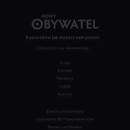
Przejdź
do
strony
głównej
8 sposobów
jak możesz nam pomóc
Zobacz kto nas rekomenduje
O nas
Kontakt
Manifest
Ludzie
Autorzy
Zamów prenumeratę
Logowanie dla Prenumeratorów
Numery archiwalne