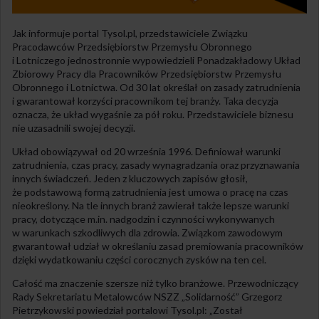
Jak informuje portal Tysol.pl, przedstawiciele Związku
Pracodawców Przedsiębiorstw Przemysłu Obronnego
i Lotniczego jednostronnie wypowiedzieli Ponadzakładowy Układ
Zbiorowy Pracy dla Pracowników Przedsiębiorstw Przemysłu
Obronnego i Lotnictwa. Od 30 lat określał on zasady zatrudnienia
i gwarantował korzyści pracownikom tej branży. Taka decyzja
oznacza, że układ wygaśnie za pół roku. Przedstawiciele biznesu
nie uzasadnili swojej decyzji.
Układ obowiązywał od 20 września 1996. Definiował warunki
zatrudnienia, czas pracy, zasady wynagradzania oraz przyznawania
innych świadczeń. Jeden z kluczowych zapisów głosił,
że podstawową formą zatrudnienia jest umowa o pracę na czas
nieokreślony. Na tle innych branż zawierał także lepsze warunki
pracy, dotyczące m.in. nadgodzin i czynności wykonywanych
w warunkach szkodliwych dla zdrowia. Związkom zawodowym
gwarantował udział w określaniu zasad premiowania pracowników
dzięki wydatkowaniu części corocznych zysków na ten cel.
Całość ma znaczenie szersze niż tylko branżowe. Przewodniczący
Rady Sekretariatu Metalowców NSZZ „Solidarność” Grzegorz
Pietrzykowski powiedział portalowi Tysol.pl: „Został