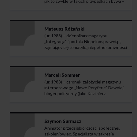
jak to zwykle w takich przypadkach bywa –
w stopniu szeregowego podchorążego
rezerwy. Z zawodu tłumacz. Mieszka
we Wrocławiu, co bardzo sobie chwali.
Stały współpracownik „Nowego
Mateusz Różański
Obywatela”.
(ur. 1988) – dziennikarz magazynu
„Integracja” i portalu Niepelnosprawni.pl,
zajmujący się tematyką niepełnosprawności
w różnych aspektach: ekonomicznym,
społecznym i zdrowotnym. W roku 2019
otrzymał tytuł Ambasadora Konwencji
ONZ o Prawach Osób
Marceli Sommer
z Niepełnosprawnościami. Czytelnik
(ur. 1988) – członek-założyciel magazynu
„Obywatela”/„Nowego Obywatela” od 2002
internetowego „Nowe Peryferie”. Dawniej
roku. Stały współpracownik „Nowego
bloger polityczny (jako Kazimierz
Obywatela”.
Marchlewski), dorywczo dziennikarz prasy
ogólnopolskiej. Zwolennik
światopoglądowej niekonsekwencji
oraz spiskowej teorii dziejów. Inspiruje się
Szymon Surmacz
m. in. polską myślą socjalistyczną, esejami
Animator przedsiębiorczości społecznej,
Carla Schmitta, socjologią przełomu
szkoleniowiec. Specjalista w zakresie
antypozytywistycznego, literaturą rosyjską,