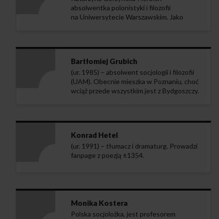
absolwentka polonistyki i filozofii
i polityki firmowanej przez Lecha Wałęsę
na Uniwersytecie Warszawskim. Jako
i jego następców. Żona Andrzeja Gwiazdy.
redaktorka językowa współpracuje z „Nowy
Odznaczona Krzyżem Wielkim Orderu
Obywatelem”, Oficyną Wydawniczą SGH,
Odrodzenia Polski. Stała
Teologią Polityczną oraz innymi
współpracowniczka „Nowego Obywatela”.
wydawnictwami. Członek zespołu
Bartłomiej Grubich
redakcyjnego kwartalnika „Tekstualia”.
(ur. 1985) – absolwent socjologii i filozofii
(UAM). Obecnie mieszka w Poznaniu, choć
wciąż przede wszystkim jest z Bydgoszczy.
Uważa, że traci dużo czasu na rzeczy mniej
istotne, że za dużo myśli i za mało działa,
ale usilnie szuka dobrych proporcji
pomiędzy tymi sprawami. Kontakt:
Konrad Hetel
bgrubich@interia.pl. Stały współpracownik
(ur. 1991) – tłumacz i dramaturg. Prowadzi
„Nowego Obywatela”.
fanpage z poezją ±1354.
Monika Kostera
Polska socjolożka, jest profesorem