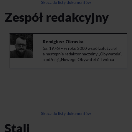
Skocz do listy dokumentów
Zespół redakcyjny
Remigiusz Okraska
(ur. 1976) – w roku 2000 współzałożyciel,
a następnie redaktor naczelny „Obywatela”,
a później „Nowego Obywatela”. Twórca
koncepcji i redaktor portalu
www.lewicowo.pl
, funkcjonującego
w latach 2009-2019. W latach 2001-2005
redaktor naczelny ekologicznego
miesięcznika „Dzikie Życie”, a w latach 1997-
2017 jego autor i współpracownik.
Z wykształcenia socjolog, z zamiłowania
społecznik. Od roku 1997 publicysta, autor
kilkuset tekstów. Redaktor
Skocz do listy dokumentów
i pomysłodawca około 20 książek, w tym
polskich przekładów prac Aldo Leopolda,
Stali
Davida C. Kortena i Dave’a Foremana,