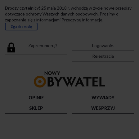
Drodzy czytelnicy! 25 maja 2018 r. wchodzą w życie nowe przepisy
dotyczące ochrony Waszych danych osobowych. Prosimy o
zapoznanie się z informacjami
Przeczytaj informacje
.
Zgadzam się
Zaprenumeruj!
Logowanie.
Rejestracja
Przejdź
do
strony
głównej
OPINIE
WYWIADY
SKLEP
WESPRZYJ